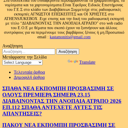
Στα συλλεκτικά του ενδιαφέροντα περιλαμβάνονται τα γραμματόσημα, τα
νομίσματα και τα χαρτονομίσματα.Είναι Έφεδρος Ειδικός Επιστήμονας
του Γ.Ε.Σ στο κλάδο των Διαβιβάσεων.Συμμετείχε στις ραδιοφωνικές
εκπομπές ΑΓΝΩΣΤΟΙ ΕΠΙΣΚΕΠΤΕΣ και ΟΙ ΧΡΗΣΤΕΣ στο
ATHENSJUKEBOX .Ειχε επισης και την δική του ραδιοφωνική εκπομπή
με τίτλο “ΔΙΑΒΑΙΝΟΝΤΑΣ ΤΗΝ ΑΝΟΠΑΙΑ ΑΤΡΑΠΟ” στο web radio
του Ε.Ο.Ε με θέματα που σκοπό έχουν να ξυπνήσουν και άλλους
συντρόφους για να περιμένουμε τους βαρβάρους ξένους ή μη.Προσωπικό
email :
kastamonitis@gmail.com
Αναζήτηση
Αναζήτηση
για:
Μετάφραστε την Σελίδα
Powered by
Translate
Τελευταία άρθρα
Δημοφιλή άρθρα
ΣΠΑΘΑ ΝΕΑ ΕΚΠΟΜΠΗ ΠΡΟΣΒΑΣΙΜΗ ΣΕ
ΟΛΟΥΣ ΠΡΕΜΙΕΡΑ ΣΗΜΕΡΑ 23.15
ΔΙΑΒΑΙΝΟΝΤΑΣ ΤΗΝ ΑΝΟΠΑΙΑ ΑΤΡΑΠΟ 2026
ΕΠ.112 ΣΠΑΘΑ ΑΝΤΕΧΕΤΕ ΑΥΤΕΣ ΤΙΣ
ΑΠΑΝΤΗΣΕΙΣ?
ΠΑΚΟΥ ΝΕΑ ΕΚΠΟΜΠΗ ΠΡΟΣΒΑΣΙΜΗ ΣΕ