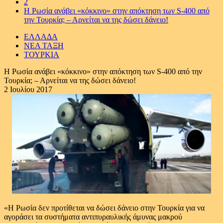
2
Η Ρωσία ανάβει «κόκκινο» στην απόκτηση των S-400 από
την Τουρκία; – Αρνείται να της δώσει δάνειο!
ΕΛΛΑΔΑ
ΝΕΑ ΤΑΞΗ
ΤΟΥΡΚΙΑ
Η Ρωσία ανάβει «κόκκινο» στην απόκτηση των S-400 από την
Τουρκία; – Αρνείται να της δώσει δάνειο!
2 Ιουλίου 2017
«Η Ρωσία δεν προτίθεται να δώσει δάνειο στην Τουρκία για να
αγοράσει τα συστήματα αντιπυραυλικής άμυνας μακρού