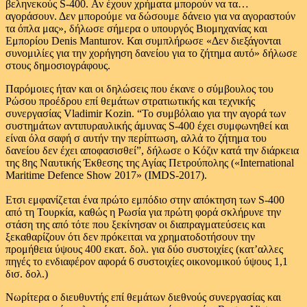
βεληνεκούς S-400. Αν έχουν χρήματα μπορούν να τα…
αγοράσουν. Δεν μπορούμε να δώσουμε δάνειο για να αγοραστούν
τα όπλα μας», δήλωσε σήμερα ο υπουργός Βιομηχανίας και
Εμπορίου Denis Manturov. Και συμπλήρωσε «Δεν διεξάγονται
συνομιλίες για την χορήγηση δανείου για το ζήτημα αυτό» δήλωσε
στους δημοσιογράφους.
Παρόμοιες ήταν και οι δηλώσεις που έκανε ο σύμβουλος του
Ρώσου προέδρου επί θεμάτων στρατιωτικής και τεχνικής
συνεργασίας Vladimir Kozin. “Το συμβόλαιο για την αγορά των
συστημάτων αντιπυραυλικής άμυνας S-400 έχει συμφωνηθεί και
είναι όλα σαφή σ αυτήν την περίπτωση, αλλά το ζήτημα του
δανείου δεν έχει αποφασισθεί”, δήλωσε ο Κόζιν κατά την διάρκεια
της 8ης Ναυτικής Έκθεσης της Αγίας Πετρούπολης («International
Maritime Defence Show 2017» (IMDS-2017).
Ετσι εμφανίζεται ένα πρώτο εμπόδιο στην απόκτηση των S-400
από τη Τουρκία, καθώς η Ρωσία για πρώτη φορά σκλήρυνε την
στάση της από τότε που ξεκίνησαν οι διαπραγματεύσεις και
ξεκαθαρίζουν ότι δεν πρόκειται να χρηματοδοτήσουν την
προμήθεια ύψους 400 εκατ. δολ. για δύο συστοιχίες (κατ’αλλες
πηγές το ενδιαφέρον αφορά 6 συστοιχίες οικονομικού ύψους 1,1
δισ. δολ.)
Νωρίτερα ο διευθυντής επί θεμάτων διεθνούς συνεργασίας και