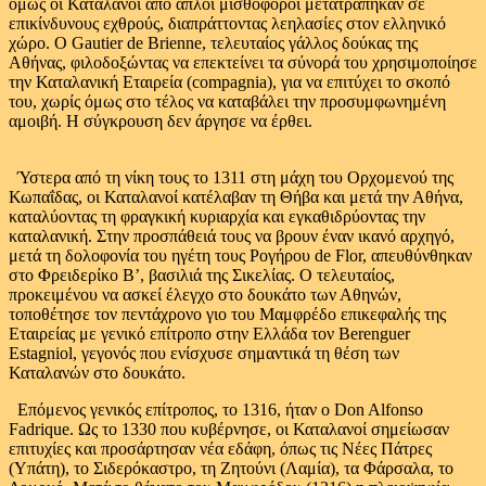
όμως οι Καταλανοί από απλοί μισθοφόροι μετατράπηκαν σε
επικίνδυνους εχθρούς, διαπράττοντας λεηλασίες στον ελληνικό
χώρο. Ο Gautier de Brienne, τελευταίος γάλλος δούκας της
Αθήνας, φιλοδοξώντας να επεκτείνει τα σύνορά του χρησιμοποίησε
την Καταλανική Εταιρεία (compagnia), για να επιτύχει το σκοπό
του, χωρίς όμως στο τέλος να καταβάλει την προσυμφωνημένη
αμοιβή. Η σύγκρουση δεν άργησε να έρθει.
Ύστερα από τη νίκη τους το 1311 στη μάχη του Ορχομενού της
Κωπαΐδας, οι Καταλανοί κατέλαβαν τη Θήβα και μετά την Αθήνα,
καταλύοντας τη φραγκική κυριαρχία και εγκαθιδρύοντας την
καταλανική. Στην προσπάθειά τους να βρουν έναν ικανό αρχηγό,
μετά τη δολοφονία του ηγέτη τους Ρογήρου de Flor, απευθύνθηκαν
στο Φρειδερίκο Β’, βασιλιά της Σικελίας. Ο τελευταίος,
προκειμένου να ασκεί έλεγχο στο δουκάτο των Αθηνών,
τοποθέτησε τον πεντάχρονο γιο του Μαμφρέδο επικεφαλής της
Εταιρείας με γενικό επίτροπο στην Ελλάδα τον Berenguer
Estagniol, γεγονός που ενίσχυσε σημαντικά τη θέση των
Καταλανών στο δουκάτο.
Επόμενος γενικός επίτροπος, το 1316, ήταν ο Don Alfonso
Fadrique. Ως το 1330 που κυβέρνησε, οι Καταλανοί σημείωσαν
επιτυχίες και προσάρτησαν νέα εδάφη, όπως τις Νέες Πάτρες
(Υπάτη), το Σιδερόκαστρο, τη Ζητούνι (Λαμία), τα Φάρσαλα, το