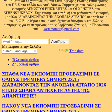
νομίσματα και τα χαρτονομίσματα.Είναι Έφεδρος Ειδικός Επιστήμονας
του Γ.Ε.Σ στο κλάδο των Διαβιβάσεων.Συμμετείχε στις ραδιοφωνικές
εκπομπές ΑΓΝΩΣΤΟΙ ΕΠΙΣΚΕΠΤΕΣ και ΟΙ ΧΡΗΣΤΕΣ στο
ATHENSJUKEBOX .Ειχε επισης και την δική του ραδιοφωνική εκπομπή
με τίτλο “ΔΙΑΒΑΙΝΟΝΤΑΣ ΤΗΝ ΑΝΟΠΑΙΑ ΑΤΡΑΠΟ” στο web radio
του Ε.Ο.Ε με θέματα που σκοπό έχουν να ξυπνήσουν και άλλους
συντρόφους για να περιμένουμε τους βαρβάρους ξένους ή μη.Προσωπικό
email :
kastamonitis@gmail.com
Αναζήτηση
Αναζήτηση
για:
Μετάφραστε την Σελίδα
Powered by
Translate
Τελευταία άρθρα
Δημοφιλή άρθρα
ΣΠΑΘΑ ΝΕΑ ΕΚΠΟΜΠΗ ΠΡΟΣΒΑΣΙΜΗ ΣΕ
ΟΛΟΥΣ ΠΡΕΜΙΕΡΑ ΣΗΜΕΡΑ 23.15
ΔΙΑΒΑΙΝΟΝΤΑΣ ΤΗΝ ΑΝΟΠΑΙΑ ΑΤΡΑΠΟ 2026
ΕΠ.112 ΣΠΑΘΑ ΑΝΤΕΧΕΤΕ ΑΥΤΕΣ ΤΙΣ
ΑΠΑΝΤΗΣΕΙΣ?
ΠΑΚΟΥ ΝΕΑ ΕΚΠΟΜΠΗ ΠΡΟΣΒΑΣΙΜΗ ΣΕ
ΟΛΟΥΣ ΠΡΕΜΙΕΡΑ ΣΗΜΕΡΑ 23.15