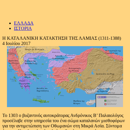
ΕΛΛΑΔΑ
ΙΣΤΟΡΙΑ
Η ΚΑΤΑΛΑΝΙΚΗ ΚΑΤΑΚΤΗΣΗ ΤΗΣ ΛΑΜΙΑΣ (1311-1388)
4 Ιουλίου 2017
Το 1303 ο βυζαντινός αυτοκράτορας Ανδρόνικος Β’ Παλαιολόγος
προσέλαβε στην υπηρεσία του ένα σώμα καταλανών μισθοφόρων
για την αντιμετώπιση των Οθωμανών στη Μικρά Ασία. Σύντομα