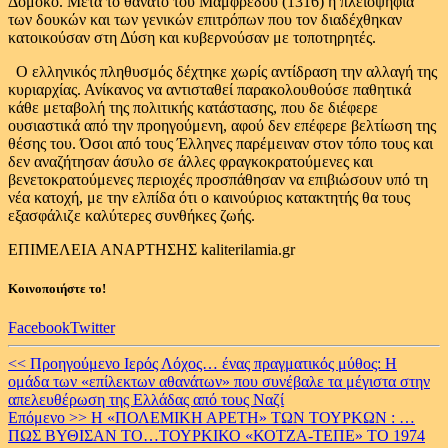
Δομοκό. Μετά το θάνατο του Μαμφρέδου (1316) η πλειοψηφία
των δουκών και των γενικών επιτρόπων που τον διαδέχθηκαν
κατοικούσαν στη Δύση και κυβερνούσαν με τοποτηρητές.
Ο ελληνικός πληθυσμός δέχτηκε χωρίς αντίδραση την αλλαγή της
κυριαρχίας. Ανίκανος να αντισταθεί παρακολουθούσε παθητικά
κάθε μεταβολή της πολιτικής κατάστασης, που δε διέφερε
ουσιαστικά από την προηγούμενη, αφού δεν επέφερε βελτίωση της
θέσης του. Όσοι από τους Έλληνες παρέμειναν στον τόπο τους και
δεν αναζήτησαν άσυλο σε άλλες φραγκοκρατούμενες και
βενετοκρατούμενες περιοχές προσπάθησαν να επιβιώσουν υπό τη
νέα κατοχή, με την ελπίδα ότι ο καινούριος κατακτητής θα τους
εξασφάλιζε καλύτερες συνθήκες ζωής.
ΕΠΙΜΕΛΕΙΑ ΑΝΑΡΤΗΣΗΣ kaliterilamia.gr
Κοινοποιήστε το!
Facebook
Twitter
Continue
<< Προηγούμενο
Ιερός Λόχος… ένας πραγματικός μύθος: Η
ομάδα των «επίλεκτων αθανάτων» που συνέβαλε τα μέγιστα στην
Reading
απελευθέρωση της Ελλάδας από τους Ναζί
Επόμενο >>
Η «ΠΟΛΕΜΙΚΗ ΑΡΕΤΗ» ΤΩΝ ΤΟΥΡΚΩΝ : …
ΠΩΣ ΒΥΘΙΣΑΝ ΤΟ…ΤΟΥΡΚΙΚΟ «ΚΟΤΖΑ-ΤΕΠΕ» ΤΟ 1974