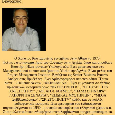
Βιογραφικό
Ο Χρήστος Κασταμονίτης γεννήθηκε στην Αθήνα το 1973.
Φοίτησε στο πανεπιστήμιο του Coventry στην Αγγλία, όπου και σπούδασε
Επιστήμη Ηλεκτρονικών Υπολογιστών. Έχει μεταπτυχιακό στο
Management από το πανεπιστήμιο του Υork στην Αγγλία. Είναι μέλος του
Project Management Institute. Εργάζεται ως Senior Business Process
Analyst στις Βρυξελλες. Εχει Αρθρογραφησει στα περιοδικά “Τρίτο
Μάτι”, «Hellenic Nexus» ,”ΦΑΙΝΟΜΕΝΑ”. Έχει εμφανιστεί σε πλήθος
τηλεοπτικών εκπομπών όπως “ΦΥΓΟΚΕΝΤΡΟΣ” , “ΟΙ ΠΥΛΕΣ ΤΟΥ
ΑΝΕΞΗΓΗΤΟΥ” ,”ΑΘΕΑΤΟΣ ΚΟΣΜΟΣ”, “ΠΑΝΩ ΣΤΗΝ ΩΡΑ”
,”ΑΠΟΡΡΗΤΑ ΣΕΝΑΡΙΑ”, “ΚΩΔΙΚΑΣ ΜΥΣΤΗΡΙΩΝ” , “MEGA
Σαββατοκύριακο” ,”ΣΚ ΣΤΟ HIGHTV” καθώς και σε πολλές
ραδιοφωνικές εκπομπές .Στα ερευνητικά του ενδιαφέροντα
συγκαταλέγονται τα UFO, η ιστορία του ευρύτερου ελληνικού χώρου κ.ά.
Στα συλλεκτικά του ενδιαφέροντα περιλαμβάνονται τα γραμματόσημα, τα