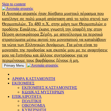
Skip to content
Η Ανοπαία ατραπός ήταν δύσβατο μυστικό πέρασμα που
κατέληγε σε πολύ μικρή απόσταση από το τρίτο στενό των
Θερμοπυλών. Το 480 π.Χ. στην μάχη των Θερμοπυλών ο
προδότης Εφιάλτης, έκανε γνωστή την ύπαρξή της στον
Πέρση αυτοκράτορα Ξέρξη, με αποτέλεσμα τα περσικά
στρατεύματα μέσω αυτού του μονοπατιού να καταλάβουν
τα νώτα των Ελληνικών δυνάμεων. Για μένα είναι το
μονοπάτι της προδοσίας και σκοπός μου με τις αναρτήσεις
μου να ξυπνήσω και άλλους συντρόφους για να
περιμένουμε τους βαρβάρους ξένους ή μη.
Primary Menu
ΑΡΘΡΑ ΚΑΣΤΑΜΟΝΙΤΗ
ΕΚΠΟΜΠΕΣ
ΕΚΠΟΜΠΕΣ ΚΑΣΤΑΜΟΝΙΤΗΣ
ΚΩΔΙΚΑΣ ΜΥΣΤΗΡΙΩΝ
ΕΠΙΚΑΙΡΟΤΗΤΑ
ΠΟΛΙΤΙΚΗ
ΟΙΚΟΝΟΜΙΑ
ΚΥΒΕΡΝΗΣΗ