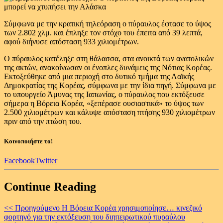
Σύμφωνα με την κρατική τηλεόραση ο πύραυλος έφτασε το ύψος
των 2.802 χλμ. και έπληξε τον στόχο του έπειτα από 39 λεπτά,
αφού διήνυσε απόσταση 933 χιλιομέτρων.
Ο πύραυλος κατέληξε στη θάλασσα, στα ανοικτά των ανατολικών
της ακτών, ανακοίνωσαν οι ένοπλες δυνάμεις της Νότιας Κορέας.
Εκτοξεύθηκε από μια περιοχή στο δυτικό τμήμα της Λαϊκής
Δημοκρατίας της Κορέας, σύμφωνα με την ίδια πηγή. Σύμφωνα με
το υπουργείο Άμυνας της Ιαπωνίας, ο πύραυλος που εκτόξευσε
σήμερα η Βόρεια Κορέα, «ξεπέρασε ουσιαστικά» το ύψος των
2.500 χιλιομέτρων και κάλυψε απόσταση πτήσης 930 χιλιομέτρων
πριν από την πτώση του.
Κοινοποιήστε το!
Facebook
Twitter
Continue Reading
<< Προηγούμενο
Η Βόρεια Κορέα χρησιμοποίησε… κινεζικό
φορτηγό για την εκτόξευση του διηπειρωτικού πυραύλου