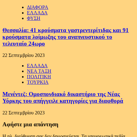
ΔΙΑΦΟΡΑ
ΕΛΛΑΔΑ
ΦΥΣΗ
Θεσσαλία: 41 κρούσματα γαστρεντερίτιδας και 91
κρούσματα λοίμωξης του αναπνευστικού το
τελευταίο 24ωρο
22 Σεπτεμβρίου 2023
ΕΛΛΑΔΑ
ΝΕΑ ΤΑΞΗ
ΠΟΛΙΤΙΚΗ
ΤΟΥΡΚΙΑ
Μενέντεζ: Ομοσπονδιακό δικαστήριο της Νέας
Υόρκης του απήγγειλε κατηγορίες για διαφθορά
22 Σεπτεμβρίου 2023
Αφήστε μια απάντηση
Η ηλ. διεύθυνση σας δεν δημοσιεύεται.
Τα υποχρεωτικά πεδία