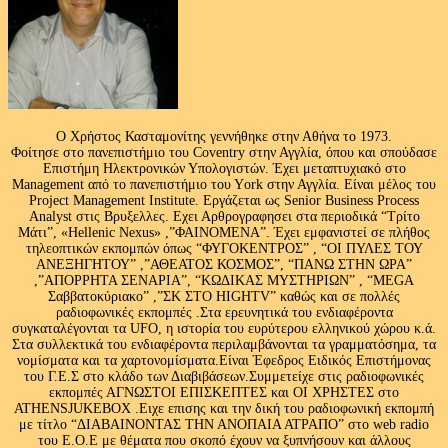
Ο Χρήστος Κασταμονίτης γεννήθηκε στην Αθήνα το 1973.
Φοίτησε στο πανεπιστήμιο του Coventry στην Αγγλία, όπου και σπούδασε
Επιστήμη Ηλεκτρονικών Υπολογιστών. Έχει μεταπτυχιακό στο
Management από το πανεπιστήμιο του Υork στην Αγγλία. Είναι μέλος του
Project Management Institute. Εργάζεται ως Senior Business Process
Analyst στις Βρυξελλες. Εχει Αρθρογραφησει στα περιοδικά “Τρίτο
Μάτι”, «Hellenic Nexus» ,”ΦΑΙΝΟΜΕΝΑ”. Έχει εμφανιστεί σε πλήθος
τηλεοπτικών εκπομπών όπως “ΦΥΓΟΚΕΝΤΡΟΣ” , “ΟΙ ΠΥΛΕΣ ΤΟΥ
ΑΝΕΞΗΓΗΤΟΥ” ,”ΑΘΕΑΤΟΣ ΚΟΣΜΟΣ”, “ΠΑΝΩ ΣΤΗΝ ΩΡΑ”
,”ΑΠΟΡΡΗΤΑ ΣΕΝΑΡΙΑ”, “ΚΩΔΙΚΑΣ ΜΥΣΤΗΡΙΩΝ” , “MEGA
Σαββατοκύριακο” ,”ΣΚ ΣΤΟ HIGHTV” καθώς και σε πολλές
ραδιοφωνικές εκπομπές .Στα ερευνητικά του ενδιαφέροντα
συγκαταλέγονται τα UFO, η ιστορία του ευρύτερου ελληνικού χώρου κ.ά.
Στα συλλεκτικά του ενδιαφέροντα περιλαμβάνονται τα γραμματόσημα, τα
νομίσματα και τα χαρτονομίσματα.Είναι Έφεδρος Ειδικός Επιστήμονας
του Γ.Ε.Σ στο κλάδο των Διαβιβάσεων.Συμμετείχε στις ραδιοφωνικές
εκπομπές ΑΓΝΩΣΤΟΙ ΕΠΙΣΚΕΠΤΕΣ και ΟΙ ΧΡΗΣΤΕΣ στο
ATHENSJUKEBOX .Ειχε επισης και την δική του ραδιοφωνική εκπομπή
με τίτλο “ΔΙΑΒΑΙΝΟΝΤΑΣ ΤΗΝ ΑΝΟΠΑΙΑ ΑΤΡΑΠΟ” στο web radio
του Ε.Ο.Ε με θέματα που σκοπό έχουν να ξυπνήσουν και άλλους