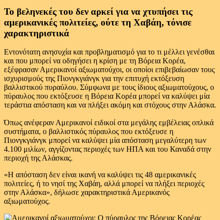
Το βεληνεκές του δεν αρκεί για να χτυπήσει τις
αμερικανικές πολιτείες, ούτε τη Χαβάη, τόνισε
χαρακτηριστικά
Εντονότατη ανησυχία και προβληματισμό για το τι μέλλει γενέσθαι
και που μπορεί να οδηγήσει η κρίση με τη Βόρεια Κορέα,
εξέφρασαν Αμερικανοί αξιωματούχοι, οι οποίοι επιβεβαίωσαν τους
ισχυρισμούς της Πιονγκγιάνγκ για την επιτυχή εκτόξευση
βαλλιστικού πυραύλου. Σύμφωνα με τους ίδιους αξιωματούχους, ο
πύραυλος που εκτόξευσε η Βόρεια Κορέα μπορεί να καλύψει μία
τεράστια απόσταση και να πλήξει ακόμη και στόχους στην Αλάσκα.
Όπως ανέφεραν Αμερικανοί ειδικοί στα μεγάλης εμβέλειας οπλικά
συστήματα, ο βαλλιστικός πύραυλος που εκτόξευσε η
Πιονγκγιάνγκ μπορεί να καλύψει μία απόσταση μεγαλύτερη των
4.100 μιλίων, αγγίζοντας περιοχές των ΗΠΑ και του Καναδά στην
περιοχή της Αλάσκας.
«Η απόσταση δεν είναι ικανή να καλύψει τις 48 αμερικανικές
πολιτείες, ή το νησί της Χαβάη, αλλά μπορεί να πλήξει περιοχές
στην Αλάσκα», δήλωσε χαρακτηριστικά Αμερικανός
αξιωματούχος.