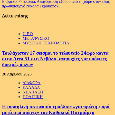
Επόμενο >>
Σκόπια: Απαγόρευση εξόδου από τη χώρα στον τέως
πρωθυπουργό Νίκολα Γκρουέφσκι
Δείτε επίσης
U.F.O
ΜΕΤΑΦΥΣΙΚΟ
ΜΥΣΤΙΚΗ ΤΕΧΝΟΛΟΓΙΑ
Τουλάχιστον 17 σεισμοί το τελευταίο 24ωρο κοντά
στην Area 51 στη Νεβάδα, ανησυχίες για υπόγειες
δοκιμές όπλων
30 Απριλίου 2026
ΔΙΑΦΟΡΑ
ΕΛΛΑΔΑ
ΝΕΑ ΤΑΞΗ
ΠΟΛΙΤΙΚΗ
Η ισραηλινή αστυνομία εμπόδισε «για πρώτη φορά
μετά από αιώνες» τον Καθολικό Πατριάρχη