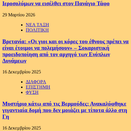
Ιεροσολύμων να εισέλθει στον Πανάγιο Τάφο
29 Μαρτίου 2026
ΝΕΑ ΤΑΞΗ
ΠΟΛΙΤΙΚΗ
Βρετανία: «Οι γιοι και οι κόρες του έθνους πρέπει να
είναι έτοιμοι να πολεμήσουν» – Σοκαριστική
προειδοποίηση από τον αρχηγό των Ενόπλων
Δυνάμεων
16 Δεκεμβρίου 2025
ΔΙΑΦΟΡΑ
ΕΠΙΣΤΗΜΗ
ΦΥΣΗ
Μυστήριο κάτω από τις Βερμούδες: Ανακαλύφθηκε
γιγαντιαία δομή που δεν μοιάζει με τίποτα άλλο στη
Γη
16 Δεκεμβρίου 2025