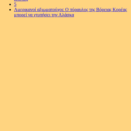
5
Αμερικανοί αξιωματούχοι: Ο πύραυλος της Βόρειας Κορέας
μπορεί να χτυπήσει την Αλάσκα