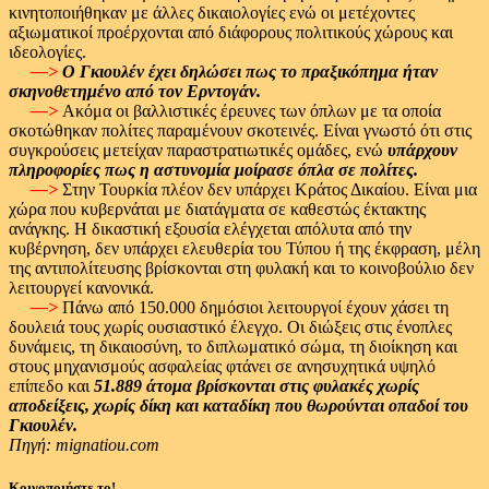
κινητοποιήθηκαν με άλλες δικαιολογίες ενώ οι μετέχοντες
αξιωματικοί προέρχονται από διάφορους πολιτικούς χώρους και
ιδεολογίες.
—>
Ο Γκιουλέν έχει δηλώσει πως το πραξικόπημα ήταν
σκηνοθετημένο από τον Ερντογάν.
—>
Ακόμα οι βαλλιστικές έρευνες των όπλων με τα οποία
σκοτώθηκαν πολίτες παραμένουν σκοτεινές. Είναι γνωστό ότι στις
συγκρούσεις μετείχαν παραστρατιωτικές ομάδες, ενώ
υπάρχουν
πληροφορίες πως η αστυνομία μοίρασε όπλα σε πολίτες.
—>
Στην Τουρκία πλέον δεν υπάρχει Κράτος Δικαίου. Είναι μια
χώρα που κυβερνάται με διατάγματα σε καθεστώς έκτακτης
ανάγκης. Η δικαστική εξουσία ελέγχεται απόλυτα από την
κυβέρνηση, δεν υπάρχει ελευθερία του Τύπου ή της έκφραση, μέλη
της αντιπολίτευσης βρίσκονται στη φυλακή και το κοινοβούλιο δεν
λειτουργεί κανονικά.
—>
Πάνω από 150.000 δημόσιοι λειτουργοί έχουν χάσει τη
δουλειά τους χωρίς ουσιαστικό έλεγχο. Οι διώξεις στις ένοπλες
δυνάμεις, τη δικαιοσύνη, το διπλωματικό σώμα, τη διοίκηση και
στους μηχανισμούς ασφαλείας φτάνει σε ανησυχητικά υψηλό
επίπεδο και
51.889 άτομα βρίσκονται στις φυλακές χωρίς
αποδείξεις, χωρίς δίκη και καταδίκη που θωρούνται οπαδοί του
Γκιουλέν.
Πηγή:
mignatiou.com
Κοινοποιήστε το!