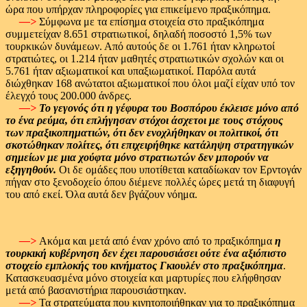
ώρα που υπήρχαν πληροφορίες για επικείμενο πραξικόπημα.
—>
Σύμφωνα με τα επίσημα στοιχεία στο πραξικόπημα
συμμετείχαν 8.651 στρατιωτικοί, δηλαδή ποσοστό 1,5% των
τουρκικών δυνάμεων. Από αυτούς δε οι 1.761 ήταν κληρωτοί
στρατιώτες, οι 1.214 ήταν μαθητές στρατιωτικών σχολών και οι
5.761 ήταν αξιωματικοί και υπαξιωματικοί. Παρόλα αυτά
διώχθηκαν 168 ανώτατοι αξιωματικοί που όλοι μαζί είχαν υπό τον
έλεγχό τους 200.000 άνδρες.
—>
Το γεγονός ότι η γέφυρα του Βοσπόρου έκλεισε μόνο από
το ένα ρεύμα, ότι επλήγησαν στόχοι άσχετοι με τους στόχους
των πραξικοπηματιών, ότι δεν ενοχλήθηκαν οι πολιτικοί, ότι
σκοτώθηκαν πολίτες, ότι επιχειρήθηκε κατάληψη στρατηγικών
σημείων με μια χούφτα μόνο στρατιωτών δεν μπορούν να
εξηγηθούν.
Οι δε ομάδες που υποτίθεται καταδίωκαν τον Ερντογάν
πήγαν στο ξενοδοχείο όπου διέμενε πολλές ώρες μετά τη διαφυγή
του από εκεί. Όλα αυτά δεν βγάζουν νόημα.
—>
Ακόμα και μετά από έναν χρόνο από το πραξικόπημα
η
τουρκική κυβέρνηση δεν έχει παρουσιάσει ούτε ένα αξιόπιστο
στοιχείο εμπλοκής του κινήματος Γκιουλέν στο πραξικόπημα
.
Κατασκευασμένα μόνο στοιχεία και μαρτυρίες που ελήφθησαν
μετά από βασανιστήρια παρουσιάστηκαν.
—>
Τα στρατεύματα που κινητοποιήθηκαν για το πραξικόπημα