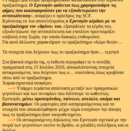
πραξικόπημα.
Ο
Ερντογάν φαίνεται πως χρησιμοποίησε τις
φήμες που κυκλοφορούσαν για να εξουδετερώσει την
αντιπολίτευση
», αναφέρει ο πρόεδρος της SCF.
Κρίνοντας εκ του αποτελέσματος
ο Ερντογάν κέρδισε με το
πραξικόπημα τον «θρόνο» του
, εξασφάλισε τα κέρδη του,
εξουδετέρωσε την αντιπολίτευση και επιπλέον προετοιμάζει
εισβολή στην Συρία, την οποία διακαώς επιθυμούσε.
Για αυτό άλλωστε χαρακτήρισε το πραξικόπημα «δώρο θεού»…
Τα στοιχεία που δείχνουν πως το πραξικόπημα ήταν… τεχνητό
Στα βασικά σημεία της, η έκθεση περιγράφει το τι συνέβη
πραγματικά στις 15 Ιουλίου 2016, αποκαλύπτοντας στοιχεία
αντικρουόμενα, που δείχνουν πως ο… σουλτάνος ίσως κρυβόταν
πίσω από το πραξικόπημα.
Χαρακτηριστικά αναφέρει:
—>
Υπάρχει τεράστια απόσταση μεταξύ των πραγματικών
γεγονότων και των σεναρίων που διέσπειρε το καθεστώς
Ερντογάν,
μέσω προπαγάνδας, πιέσεων, απειλών, ακόμα και
βασανιστηρίων
. Οι μαρτυρίες από κατηγορούμενους και τα
στοιχεία που αποκαλύφθηκαν μέχρι τώρα ενισχύουν την άποψη
πως το πραξικόπημα ήταν σκηνοθετημένο.
—>
Οι αντικρουόμενες δηλώσεις του Ερντογάν σχετικά με την
σειρά των γεγονότων εκείνο το βράδυ, οι χιλιάδες συλλήψεις και οι
διώξεις.