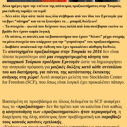
Δέκα ημέρες πριν την επέτειο της απόπειρας πραξικοπήματος στην Τουρκία,
μια έκθεση ταράζει τα νερά!
– Λέει ούτε λίγο ούτε πολύ πως όλα στήθηκαν από τον ίδιο τον Ερντογάν για
να βρει “πάτημα” και να να ξεκινήσει το… μπαράζ διώξεων!
– Τα στοιχεία – φωτιά που δείχνουν πως πολλά από όσα συνέβησαν εκείνο το
βράδυ δεν έχουν καμία λογική
– Οι πιέσεις, οι απειλές και τα βασανιστήρια που έχουν “δώσει” μέχρι στιγμής
τα μόνα στοιχεία που υπάρχουν για την “γνησιότητα” του πραξικοπήματος
– Διαβάστε αναλυτικά την έκθεση που έχει προκαλέσει αίσθηση διεθνώς
Το
αποτυχημένο πραξικόπημα στην Τουρκία το 2016
δεν είναι
τίποτα περισσότερο από
μια ενορχηστρωμένη κίνηση του
αυταρχικού Τούρκου προέδρου Ερντογάν
ώστε να δημιουργήσει
την αναγκαία πρόφαση για
μαζικές διώξεις κατά κάθε αντιπάλου
του και διατήρηση, για πάντα, της κατάστασης έκτακτης
ανάγκης στη χώρα
! Αυτό αναφέρει μελέτη του Stockholm Center
for Freedom (SCF), που όπως είναι λογικό έχει προκαλέσει πάταγο.
Βασισμένη σε προσβάσιμα σε όλους δεδομένα το SCF αναφέρει
πως το «
πραξικόπημα
» δεν θα πρέπει καν να καλείται έτσι καθώς
η κινητοποίηση των «πραξικοπηματιών» ήταν περιορισμένη
, η
διαχείριση της όλης απόπειρας ήταν προβληματική και
παραβίαζε
τους κοινούς κανόνες εμπλοκής
.
«Υπάρχει μια σειρά προβληματικών καταστάσεων στο περυσινό