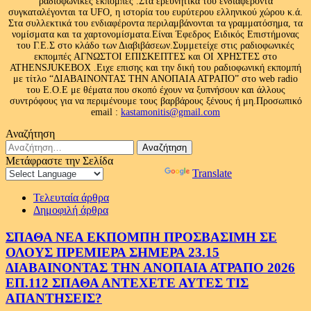
ραδιοφωνικές εκπομπές .Στα ερευνητικά του ενδιαφέροντα
συγκαταλέγονται τα UFO, η ιστορία του ευρύτερου ελληνικού χώρου κ.ά.
Στα συλλεκτικά του ενδιαφέροντα περιλαμβάνονται τα γραμματόσημα, τα
νομίσματα και τα χαρτονομίσματα.Είναι Έφεδρος Ειδικός Επιστήμονας
του Γ.Ε.Σ στο κλάδο των Διαβιβάσεων.Συμμετείχε στις ραδιοφωνικές
εκπομπές ΑΓΝΩΣΤΟΙ ΕΠΙΣΚΕΠΤΕΣ και ΟΙ ΧΡΗΣΤΕΣ στο
ATHENSJUKEBOX .Ειχε επισης και την δική του ραδιοφωνική εκπομπή
με τίτλο “ΔΙΑΒΑΙΝΟΝΤΑΣ ΤΗΝ ΑΝΟΠΑΙΑ ΑΤΡΑΠΟ” στο web radio
του Ε.Ο.Ε με θέματα που σκοπό έχουν να ξυπνήσουν και άλλους
συντρόφους για να περιμένουμε τους βαρβάρους ξένους ή μη.Προσωπικό
email :
kastamonitis@gmail.com
Αναζήτηση
Αναζήτηση
για:
Μετάφραστε την Σελίδα
Powered by
Translate
Τελευταία άρθρα
Δημοφιλή άρθρα
ΣΠΑΘΑ ΝΕΑ ΕΚΠΟΜΠΗ ΠΡΟΣΒΑΣΙΜΗ ΣΕ
ΟΛΟΥΣ ΠΡΕΜΙΕΡΑ ΣΗΜΕΡΑ 23.15
ΔΙΑΒΑΙΝΟΝΤΑΣ ΤΗΝ ΑΝΟΠΑΙΑ ΑΤΡΑΠΟ 2026
ΕΠ.112 ΣΠΑΘΑ ΑΝΤΕΧΕΤΕ ΑΥΤΕΣ ΤΙΣ
ΑΠΑΝΤΗΣΕΙΣ?