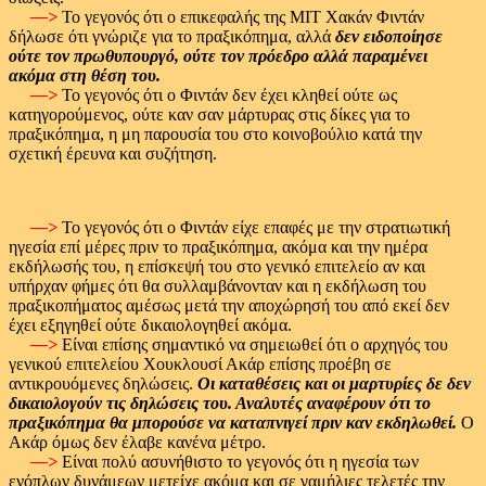
—>
Το γεγονός ότι ο επικεφαλής της ΜΙΤ Χακάν Φιντάν
δήλωσε ότι γνώριζε για το πραξικόπημα, αλλά
δεν ειδοποίησε
ούτε τον πρωθυπουργό, ούτε τον πρόεδρο αλλά παραμένει
ακόμα στη θέση του.
—>
Το γεγονός ότι ο Φιντάν δεν έχει κληθεί ούτε ως
κατηγορούμενος, ούτε καν σαν μάρτυρας στις δίκες για το
πραξικόπημα, η μη παρουσία του στο κοινοβούλιο κατά την
σχετική έρευνα και συζήτηση.
—>
Το γεγονός ότι ο Φιντάν είχε επαφές με την στρατιωτική
ηγεσία επί μέρες πριν το πραξικόπημα, ακόμα και την ημέρα
εκδήλωσής του, η επίσκεψή του στο γενικό επιτελείο αν και
υπήρχαν φήμες ότι θα συλλαμβάνονταν και η εκδήλωση του
πραξικοπήματος αμέσως μετά την αποχώρησή του από εκεί δεν
έχει εξηγηθεί ούτε δικαιολογηθεί ακόμα.
—>
Είναι επίσης σημαντικό να σημειωθεί ότι ο αρχηγός του
γενικού επιτελείου Χουκλουσί Ακάρ επίσης προέβη σε
αντικρουόμενες δηλώσεις.
Οι καταθέσεις και οι μαρτυρίες δε δεν
δικαιολογούν τις δηλώσεις του. Αναλυτές αναφέρουν ότι το
πραξικόπημα θα μπορούσε να καταπνιγεί πριν καν εκδηλωθεί.
Ο
Ακάρ όμως δεν έλαβε κανένα μέτρο.
—>
Είναι πολύ ασυνήθιστο το γεγονός ότι η ηγεσία των
ενόπλων δυνάμεων μετείχε ακόμα και σε γαμήλιες τελετές την