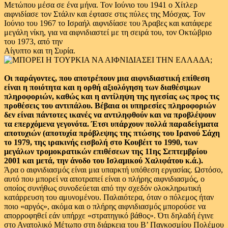
Μετώπου μέσα σε ένα μήνα. Τον Ιούνιο του 1941 ο Χίτλερ
αιφνιδίασε τον Στάλιν και έφτασε στις πύλες της Μόσχας. Τον
Ιούνιο του 1967 το Ισραήλ αιφνιδίασε του Άραβες και κατάφερε
μεγάλη νίκη, για να αιφνιδιαστεί με τη σειρά του, τον Οκτώβριο
του 1973, από την
Αίγυπτο και τη Συρία.
Οι παράγοντες, που αποτρέπουν μια αιφνιδιαστική επίθεση
είναι η ποιότητα και η ορθή αξιολόγηση των διαθέσιμων
πληροφοριών, καθώς και η αντίληψη της ηγεσίας ως προς τις
προθέσεις του αντιπάλου. Βέβαια οι υπηρεσίες πληροφοριών
δεν είναι πάντοτες ικανές να αντιληφθούν και να προβλέψουν
τα επερχόμενα γεγονότα. Έτσι υπάρχουν πολλά παραδείγματα
αποτυχιών (αποτυχία πρόβλεψης της πτώσης του Ιρανού Σάχη
το 1979, της ιρακινής εισβολή στο Κουβέιτ το 1990, των
μεγάλων τρομοκρατικών επιθέσεων της 11ης Σεπτεμβρίου
2001 και μετά, την άνοδο του Ισλαμικού Χαλιφάτου κ.ά.).
Άρα ο αιφνιδιασμός είναι μια υπαρκτή υπόθεση εργασίας. Ωστόσο,
αυτό που μπορεί να αποτραπεί είναι ο πλήρης αιφνιδιασμός, ο
οποίος συνήθως συνοδεύεται από την σχεδόν ολοκληρωτική
κατάρρευση του αμυνομένου. Παλαιότερα, όταν ο πόλεμος ήταν
ποιο «αργός», ακόμα και ο πλήρης αιφνιδιασμός μπορούσε να
απορροφηθεί εάν υπήρχε «στρατηγικό βάθος». Ότι δηλαδή έγινε
στο Ανατολικό Μέτωπο στη διάρκεια του Β’ Παγκοσμίου Πολέμου