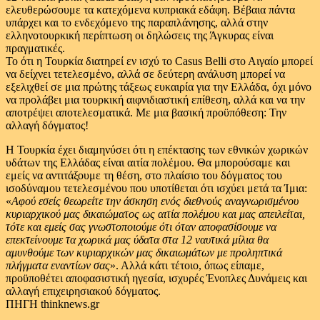
ελευθερώσουμε τα κατεχόμενα κυπριακά εδάφη. Βέβαια πάντα
υπάρχει και το ενδεχόμενο της παραπλάνησης, αλλά στην
ελληνοτουρκική περίπτωση οι δηλώσεις της Άγκυρας είναι
πραγματικές.
Το ότι η Τουρκία διατηρεί εν ισχύ το Casus Belli στο Αιγαίο μπορεί
να δείχνει τετελεσμένο, αλλά σε δεύτερη ανάλυση μπορεί να
εξελιχθεί σε μια πρώτης τάξεως ευκαιρία για την Ελλάδα, όχι μόνο
να προλάβει μια τουρκική αιφνιδιαστική επίθεση, αλλά και να την
αποτρέψει αποτελεσματικά. Με μια βασική προϋπόθεση: Την
αλλαγή δόγματος!
Η Τουρκία έχει διαμηνύσει ότι η επέκτασης των εθνικών χωρικών
υδάτων της Ελλάδας είναι αιτία πολέμου. Θα μπορούσαμε και
εμείς να αντιτάξουμε τη θέση, στο πλαίσιο του δόγματος του
ισοδύναμου τετελεσμένου που υποτίθεται ότι ισχύει μετά τα Ίμια:
«
Αφού εσείς θεωρείτε την άσκηση ενός διεθνούς αναγνωρισμένου
κυριαρχικού μας δικαιώματος ως αιτία πολέμου και μας απειλείται,
τότε και εμείς σας γνωστοποιούμε ότι όταν αποφασίσουμε να
επεκτείνουμε τα χωρικά μας ύδατα στα 12 ναυτικά μίλια θα
αμυνθούμε των κυριαρχικών μας δικαιωμάτων με προληπτικά
πλήγματα εναντίων σας
». Αλλά κάτι τέτοιο, όπως είπαμε,
προϋποθέτει αποφασιστική ηγεσία, ισχυρές Ένοπλες Δυνάμεις και
αλλαγή επιχειρησιακού δόγματος.
ΠΗΓΗ thinknews.gr