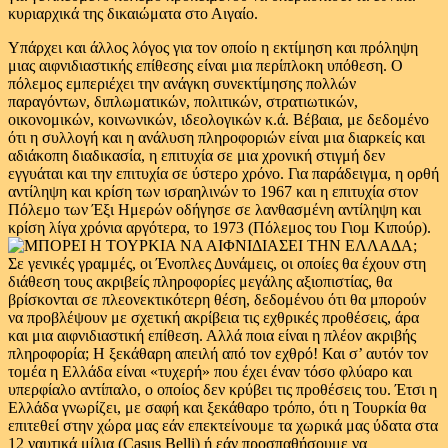
κυριαρχικά της δικαιώματα στο Αιγαίο.
Υπάρχει και άλλος λόγος για τον οποίο η εκτίμηση και πρόληψη
μιας αιφνιδιαστικής επίθεσης είναι μια περίπλοκη υπόθεση. Ο
πόλεμος εμπεριέχει την ανάγκη συνεκτίμησης πολλών
παραγόντων, διπλωματικών, πολιτικών, στρατιωτικών,
οικονομικών, κοινωνικών, ιδεολογικών κ.ά. Βέβαια, με δεδομένο
ότι η συλλογή και η ανάλυση πληροφοριών είναι μια διαρκείς και
αδιάκοπη διαδικασία, η επιτυχία σε μια χρονική στιγμή δεν
εγγυάται και την επιτυχία σε ύστερο χρόνο. Για παράδειγμα, η ορθή
αντίληψη και κρίση των ισραηλινών το 1967 και η επιτυχία στον
Πόλεμο των Έξι Ημερών οδήγησε σε λανθασμένη αντίληψη και
κρίση λίγα χρόνια αργότερα, το 1973 (Πόλεμος του Γιομ Κιπούρ).
Σε γενικές γραμμές, οι Ένοπλες Δυνάμεις, οι οποίες θα έχουν στη
διάθεση τους ακριβείς πληροφορίες μεγάλης αξιοπιστίας, θα
βρίσκονται σε πλεονεκτικότερη θέση, δεδομένου ότι θα μπορούν
να προβλέψουν με σχετική ακρίβεια τις εχθρικές προθέσεις, άρα
και μια αιφνιδιαστική επίθεση. Αλλά ποια είναι η πλέον ακριβής
πληροφορία; Η ξεκάθαρη απειλή από τον εχθρό! Και σ’ αυτόν τον
τομέα η Ελλάδα είναι «τυχερή» που έχει έναν τόσο φλύαρο και
υπερφίαλο αντίπαλο, ο οποίος δεν κρύβει τις προθέσεις του. Έτσι η
Ελλάδα γνωρίζει, με σαφή και ξεκάθαρο τρόπο, ότι η Τουρκία θα
επιτεθεί στην χώρα μας εάν επεκτείνουμε τα χωρικά μας ύδατα στα
12 ναυτικά μίλια (Casus Belli) ή εάν προσπαθήσουμε να