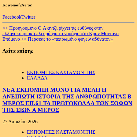
Κοινοποιήστε το!
Facebook
Twitter
Continue
<< Προηγούμενο
Ο Aκιντζί ρίχνει τις ευθύνες στην
ελληνοκυπριακή πλευρά για το ναυάγιο στο Κραν Μοντάνα
Reading
Επόμενο >>
Περσέας το «πεπρωμένο φυγείν αδύνατον»
Δείτε επίσης
ΕΚΠΟΜΠΕΣ ΚΑΣΤΑΜΟΝΙΤΗΣ
ΕΛΛΑΔΑ
ΝΕΑ ΕΚΠΟΜΠΗ ΜΟΝΟ ΓΙΑ ΜΕΛΗ Η
ΑΝΕΙΠΩΤΗ ΙΣΤΟΡΙΑ ΤΗΣ ΑΝΘΡΩΠΟΤΗΤΑΣ Β
ΜΕΡΟΣ ΕΠ.61 ΤΑ ΠΡΩΤΟΚΟΛΛΑ ΤΩΝ ΣΟΦΩΝ
ΤΗΣ ΣΙΩΝ Α ΜΕΡΟΣ
27 Απριλίου 2026
ΕΚΠΟΜΠΕΣ ΚΑΣΤΑΜΟΝΙΤΗΣ