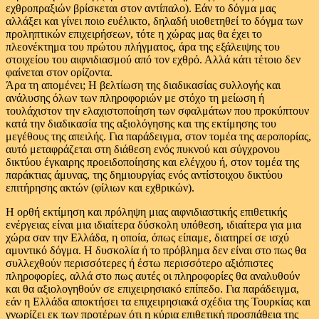
εχθροπραξιών βρίσκεται στον αντίπαλο). Εάν το δόγμα μας
αλλάξει και γίνει ποιο ευέλικτο, δηλαδή υιοθετηθεί το δόγμα των
προληπτικών επιχειρήσεων, τότε η χώρας μας θα έχει το
πλεονέκτημα του πρώτου πλήγματος, άρα της εξάλειψης του
στοιχείου του αιφνιδιασμού από τον εχθρό. Αλλά κάτι τέτοιο δεν
φαίνεται στον ορίζοντα.
Άρα τη απομένει; Η βελτίωση της διαδικασίας συλλογής και
ανάλυσης όλων των πληροφοριών με στόχο τη μείωση ή
τουλάχιστον την ελαχιστοποίηση των σφαλμάτων που προκύπτουν
κατά την διαδικασία της αξιολόγησης και της εκτίμησης του
μεγέθους της απειλής. Για παράδειγμα, στον τομέα της αεροπορίας,
αυτό μεταφράζεται στη διάθεση ενός πυκνού και σύγχρονου
δικτύου έγκαιρης προειδοποίησης και ελέγχου ή, στον τομέα της
παράκτιας άμυνας, της δημιουργίας ενός αντίστοιχου δικτύου
επιτήρησης ακτών (φίλιων και εχθρικών).
Η ορθή εκτίμηση και πρόληψη μιας αιφνιδιαστικής επιθετικής
ενέργειας είναι μια ιδιαίτερα δύσκολη υπόθεση, ιδιαίτερα για μια
χώρα σαν την Ελλάδα, η οποία, όπως είπαμε, διατηρεί σε ισχύ
αμυντικό δόγμα. Η δυσκολία ή το πρόβλημα δεν είναι στο πως θα
συλλεχθούν περισσότερες ή έστω περισσότερο αξιόπιστες
πληροφορίες, αλλά στο πως αυτές οι πληροφορίες θα αναλυθούν
και θα αξιολογηθούν σε επιχειρησιακό επίπεδο. Για παράδειγμα,
εάν η Ελλάδα αποκτήσει τα επιχειρησιακά σχέδια της Τουρκίας και
γνωρίζει εκ των προτέρων ότι η κύρια επιθετική προσπάθεια της