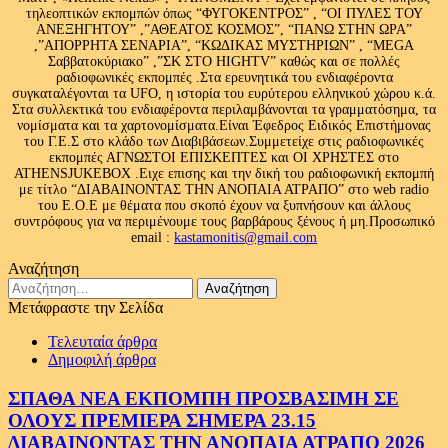
τηλεοπτικών εκπομπών όπως “ΦΥΓΟΚΕΝΤΡΟΣ” , “ΟΙ ΠΥΛΕΣ ΤΟΥ
ΑΝΕΞΗΓΗΤΟΥ” ,”ΑΘΕΑΤΟΣ ΚΟΣΜΟΣ”, “ΠΑΝΩ ΣΤΗΝ ΩΡΑ”
,”ΑΠΟΡΡΗΤΑ ΣΕΝΑΡΙΑ”, “ΚΩΔΙΚΑΣ ΜΥΣΤΗΡΙΩΝ” , “MEGA
Σαββατοκύριακο” ,”ΣΚ ΣΤΟ HIGHTV” καθώς και σε πολλές
ραδιοφωνικές εκπομπές .Στα ερευνητικά του ενδιαφέροντα
συγκαταλέγονται τα UFO, η ιστορία του ευρύτερου ελληνικού χώρου κ.ά.
Στα συλλεκτικά του ενδιαφέροντα περιλαμβάνονται τα γραμματόσημα, τα
νομίσματα και τα χαρτονομίσματα.Είναι Έφεδρος Ειδικός Επιστήμονας
του Γ.Ε.Σ στο κλάδο των Διαβιβάσεων.Συμμετείχε στις ραδιοφωνικές
εκπομπές ΑΓΝΩΣΤΟΙ ΕΠΙΣΚΕΠΤΕΣ και ΟΙ ΧΡΗΣΤΕΣ στο
ATHENSJUKEBOX .Ειχε επισης και την δική του ραδιοφωνική εκπομπή
με τίτλο “ΔΙΑΒΑΙΝΟΝΤΑΣ ΤΗΝ ΑΝΟΠΑΙΑ ΑΤΡΑΠΟ” στο web radio
του Ε.Ο.Ε με θέματα που σκοπό έχουν να ξυπνήσουν και άλλους
συντρόφους για να περιμένουμε τους βαρβάρους ξένους ή μη.Προσωπικό
email :
kastamonitis@gmail.com
Αναζήτηση
Αναζήτηση
για:
Μετάφραστε την Σελίδα
Τελευταία άρθρα
Δημοφιλή άρθρα
ΣΠΑΘΑ ΝΕΑ ΕΚΠΟΜΠΗ ΠΡΟΣΒΑΣΙΜΗ ΣΕ
ΟΛΟΥΣ ΠΡΕΜΙΕΡΑ ΣΗΜΕΡΑ 23.15
ΔΙΑΒΑΙΝΟΝΤΑΣ ΤΗΝ ΑΝΟΠΑΙΑ ΑΤΡΑΠΟ 2026