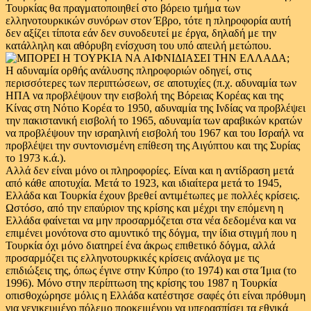
Τουρκίας θα πραγματοποιηθεί στο βόρειο τμήμα των
ελληνοτουρκικών συνόρων στον Έβρο, τότε η πληροφορία αυτή
δεν αξίζει τίποτα εάν δεν συνοδευτεί με έργα, δηλαδή με την
κατάλληλη και αθόρυβη ενίσχυση του υπό απειλή μετώπου.
Η αδυναμία ορθής ανάλυσης πληροφοριών οδηγεί, στις
περισσότερες των περιπτώσεων, σε αποτυχίες (π.χ. αδυναμία των
ΗΠΑ να προβλέψουν την εισβολή της Βόρειας Κορέας και της
Κίνας στη Νότιο Κορέα το 1950, αδυναμία της Ινδίας να προβλέψει
την πακιστανική εισβολή το 1965, αδυναμία των αραβικών κρατών
να προβλέψουν την ισραηλινή εισβολή του 1967 και του Ισραήλ να
προβλέψει την συντονισμένη επίθεση της Αιγύπτου και της Συρίας
το 1973 κ.ά.).
Αλλά δεν είναι μόνο οι πληροφορίες. Είναι και η αντίδραση μετά
από κάθε αποτυχία. Μετά το 1923, και ιδιαίτερα μετά το 1945,
Ελλάδα και Τουρκία έχουν βρεθεί αντιμέτωπες με πολλές κρίσεις.
Ωστόσο, από την επαύριον της κρίσης και μέχρι την επόμενη η
Ελλάδα φαίνεται να μην προσαρμόζεται στα νέα δεδομένα και να
επιμένει μονότονα στο αμυντικό της δόγμα, την ίδια στιγμή που η
Τουρκία όχι μόνο διατηρεί ένα άκρως επιθετικό δόγμα, αλλά
προσαρμόζει τις ελληνοτουρκικές κρίσεις ανάλογα με τις
επιδιώξεις της, όπως έγινε στην Κύπρο (το 1974) και στα Ίμια (το
1996). Μόνο στην περίπτωση της κρίσης του 1987 η Τουρκία
οπισθοχώρησε μόλις η Ελλάδα κατέστησε σαφές ότι είναι πρόθυμη
για γενικευμένο πόλεμο προκειμένου να υπερασπίσει τα εθνικά