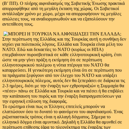
(Β’ ΠΠ). Ο πλήρης αιφνιδιασμός της Σοβιετικής Ένωσης πρακτικά
απορροφήθηκε από τη μεγάλη έκταση της χώρας. Οι Σοβιετικοί
αντάλλαξαν χρόνο με χώρο, μέχρι να απορροφήσουν τις μεγάλες
απώλειες τους, να αναδιοργανωθούν και να εξαπολύσουν την
αντεπίθεση τους.
Στην περίπτωση της Ελλάδας και της Τουρκίας αυτή η συνθήκη δεν
ισχύει για πολιτικούς λόγους. Ελλάδα και Τουρκία είναι μέλη του
ΝΑΤΟ. Εδώ και δεκαετίες το ΝΑΤΟ (κυρίως οι ΗΠΑ)
επεμβαίνουν πυροσβεστικά σε κάθε ελληνοτουρκική κρίση, έτσι
ώστε να μην γίνει πράξη η εκτίμηση ότι σε περίπτωση
ελληνοτουρκικού πολέμου η νότια πτέρυγα του ΝΑΤΟ θα
καταρρεύσει. Η γενικότερη εκτίμηση είναι ότι σε περίπτωση που
τα πράγματα ξεφύγουν από τον έλεγχο του ΝΑΤΟ και υπάρξει
ελληνοτουρκικός πόλεμος, αυτός δεν θα ξεπεράσει σε διάρκεια τις
2-3 ημέρες, διότι με την έναρξη των εχθροπραξιών η Συμμαχία θα
«πέσει» πάνω σε Ελλάδα και Τουρκία και να πιέσει ή θα επιβάλει
την κατάπαυση του πυρός και την έναρξη διαπραγματεύσεων για
την ειρηνική επίλυση της διαφοράς.
Το ερώτημα είναι πως οι Έλληνες επιτελείς μπορούν να
ελαττώσουν όσο το δυνατό το φαινόμενο του αιφνιδιασμού. Ένας
ριζοσπαστικός τρόπος είναι η αλλαγή δόγματος. Σήμερα το
ελληνικό δόγμα είναι αμυντικό. Δηλαδή η Ελλάδα θα αμυνθεί σε
περίπτωση επίθεσης (άρα το πλεονέκτημα της έναρξης των