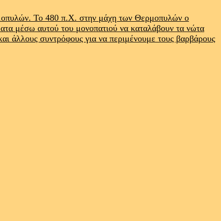
ρμοπυλών. Το 480 π.Χ. στην μάχη των Θερμοπυλών ο
ματα μέσω αυτού του μονοπατιού να καταλάβουν τα νώτα
 και άλλους συντρόφους για να περιμένουμε τους βαρβάρους