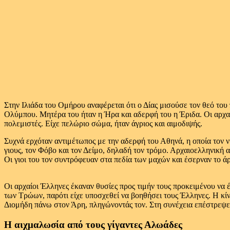
Στην Ιλιάδα του Ομήρου αναφέρεται ότι ο Δίας μισούσε τον θεό του
Ολύμπου. Μητέρα του ήταν η Ήρα και αδερφή του η Έριδα. Οι αρχα
πολεμιστές. Είχε πελώριο σώμα, ήταν άγριος και αιμοδιψής.
Συχνά ερχόταν αντιμέτωπος με την αδερφή του Αθηνά, η οποία τον ν
γιους, τον Φόβο και τον Δείμο, δηλαδή τον τρόμο. Αρχαιοελληνική 
Οι γιοι του τον συντρόφευαν στα πεδία των μαχών και έσερναν το ά
Οι αρχαίοι Έλληνες έκαναν θυσίες προς τιμήν τους προκειμένου να
των Τρώων, παρότι είχε υποσχεθεί να βοηθήσει τους Έλληνες. Η κίν
Διομήδη πάνω στον Άρη, πληγώνοντάς τον. Στη συνέχεια επέστρεψε
Η αιχμαλωσία από τους γίγαντες Αλωάδες