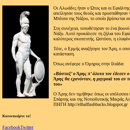
Οι Αλωάδες ήταν ο Ώτος και οι Εφιάλτης
απείλησαν τους θεούς και προσπάθησαν 
Μπίτσα της Νάξου, το οποίο βρίσκεται α
Στη συνέχεια, τοποθέτησαν το ένα βουν
Νάξο. Αυτό προκάλεσε τη ζήλια του Εφιά
καλύτερος σκοπευτής. Ωστόσο, η ελαφίν
Τότε, ο Ερμής αναζήτησε τον Άρη, ο οπο
κατάσταση.
Όπως ανέφερε ο Όμηρος στην Ιλιάδα:
«Βάσταξ’ ο Άρης π’ άλυτα τον έδεσεν ο 
Άρης θα εχανόνταν, η μητρυιά του αν τ
του»
Ο Άρης δεν τιμήθηκε όπως οι υπόλοιποι 
Σπάρτης και της Νοτιοδυτικής Μικράς Ασ
ΠΗΓΗ http://elhalflashbacks.blogspot.gr
Κοινοποιήστε το!
Facebook
Twitter