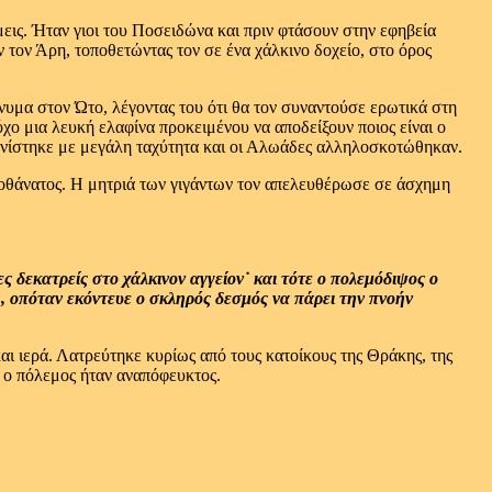
εις. Ήταν γιοι του Ποσειδώνα και πριν φτάσουν στην εφηβεία
τον Άρη, τοποθετώντας τον σε ένα χάλκινο δοχείο, στο όρος
υμα στον Ώτο, λέγοντας του ότι θα τον συναντούσε ερωτικά στη
χο μια λευκή ελαφίνα προκειμένου να αποδείξουν ποιος είναι ο
φανίστηκε με μεγάλη ταχύτητα και οι Αλωάδες αλληλοσκοτώθηκαν.
οιμοθάνατος. Η μητριά των γιγάντων τον απελευθέρωσε σε άσχημη
ς δεκατρείς στο χάλκινον αγγείον˙ και τότε ο πολεμόδιψος ο
η, οπόταν εκόντευε ο σκληρός δεσμός να πάρει την πνοήν
αι ιερά. Λατρεύτηκε κυρίως από τους κατοίκους της Θράκης, της
ι ο πόλεμος ήταν αναπόφευκτος.