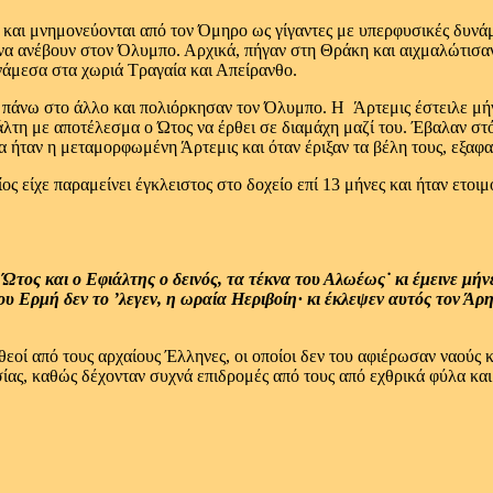
 και μνημονεύονται από τον Όμηρο ως γίγαντες με υπερφυσικές δυνάμ
να ανέβουν στον Όλυμπο. Αρχικά, πήγαν στη Θράκη και αιχμαλώτισαν 
νάμεσα στα χωριά Τραγαία και Απείρανθο.
ό πάνω στο άλλο και πολιόρκησαν τον Όλυμπο. Η Άρτεμις έστειλε μήν
λτη με αποτέλεσμα ο Ώτος να έρθει σε διαμάχη μαζί του. Έβαλαν στό
α ήταν η μεταμορφωμένη Άρτεμις και όταν έριξαν τα βέλη τους, εξα
ίος είχε παραμείνει έγκλειστος στο δοχείο επί 13 μήνες και ήταν ετ
Ώτος και ο Εφιάλτης ο δεινός, τα τέκνα του Αλωέως˙ κι έμεινε μήνε
ου Ερμή δεν το ’λεγεν, η ωραία Ηεριβοίη· κι έκλεψεν αυτός τον Άρ
θεοί από τους αρχαίους Έλληνες, οι οποίοι δεν του αφιέρωσαν ναούς κ
ίας, καθώς δέχονταν συχνά επιδρομές από τους από εχθρικά φύλα κα