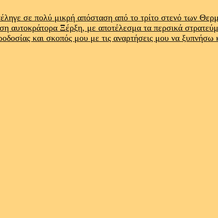
έληγε σε πολύ μικρή απόσταση από το τρίτο στενό των Θε
ρση αυτοκράτορα Ξέρξη, με αποτέλεσμα τα περσικά στρατεύ
προδοσίας και σκοπός μου με τις αναρτήσεις μου να ξυπνήσω