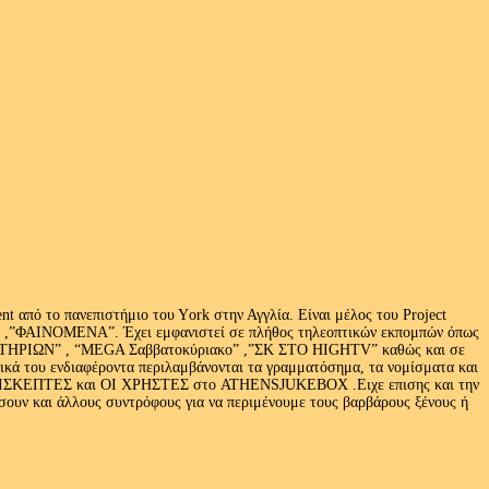
 από το πανεπιστήμιο του Υork στην Αγγλία. Είναι μέλος του Project
exus» ,”ΦΑΙΝΟΜΕΝΑ”. Έχει εμφανιστεί σε πλήθος τηλεοπτικών εκπομπών όπως
ΩΝ” , “MEGA Σαββατοκύριακο” ,”ΣΚ ΣΤΟ HIGHTV” καθώς και σε
τικά του ενδιαφέροντα περιλαμβάνονται τα γραμματόσημα, τα νομίσματα και
Ι ΕΠΙΣΚΕΠΤΕΣ και ΟΙ ΧΡΗΣΤΕΣ στο ATHENSJUKEBOX .Ειχε επισης και την
ν και άλλους συντρόφους για να περιμένουμε τους βαρβάρους ξένους ή