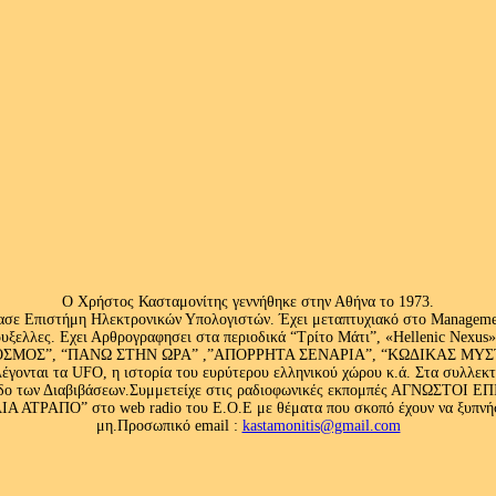
Ο Χρήστος Κασταμονίτης γεννήθηκε στην Αθήνα το 1973.
ασε Επιστήμη Ηλεκτρονικών Υπολογιστών. Έχει μεταπτυχιακό στο Management
ς Βρυξελλες. Εχει Αρθρογραφησει στα περιοδικά “Τρίτο Μάτι”, «Hellenic N
ΟΣ”, “ΠΑΝΩ ΣΤΗΝ ΩΡΑ” ,”ΑΠΟΡΡΗΤΑ ΣΕΝΑΡΙΑ”, “ΚΩΔΙΚΑΣ ΜΥΣΤΗΡΙ
έγονται τα UFO, η ιστορία του ευρύτερου ελληνικού χώρου κ.ά. Στα συλλεκ
 κλάδο των Διαβιβάσεων.Συμμετείχε στις ραδιοφωνικές εκπομπές ΑΓΝΩΣΤΟ
ΤΡΑΠΟ” στο web radio του Ε.Ο.Ε με θέματα που σκοπό έχουν να ξυπνήσου
μη.Προσωπικό email :
kastamonitis@gmail.com