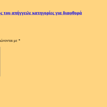
ς του απήγγειλε κατηγορίες για διαφθορά
ιώνονται με
*