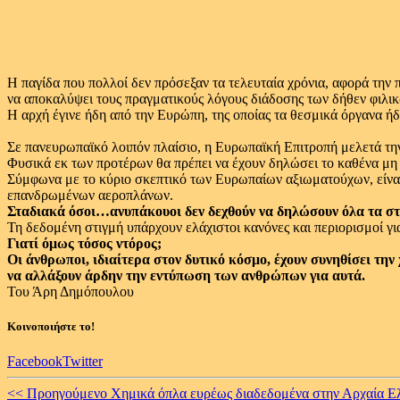
Η παγίδα που πολλοί δεν πρόσεξαν τα τελευταία χρόνια, αφορά τη
να αποκαλύψει τους πραγματικούς λόγους διάδοσης των δήθεν φιλι
Η αρχή έγινε ήδη από την Ευρώπη, της οποίας τα θεσμικά όργανα ή
Σε πανευρωπαϊκό λοιπόν πλαίσιο, η Ευρωπαϊκή Επιτροπή μελετά τ
Φυσικά εκ των προτέρων θα πρέπει να έχουν δηλώσει το καθένα μ
Σύμφωνα με το κύριο σκεπτικό των Ευρωπαίων αξιωματούχων, είναι 
επανδρωμένων αεροπλάνων.
Σταδιακά όσοι…ανυπάκουοι δεν δεχθούν να δηλώσουν όλα τα στοι
Τη δεδομένη στιγμή υπάρχουν ελάχιστοι κανόνες και περιορισμοί γι
Γιατί όμως τόσος ντόρος;
Οι άνθρωποι, ιδιαίτερα στον δυτικό κόσμο, έχουν συνηθίσει τ
να αλλάξουν άρδην την εντύπωση των ανθρώπων για αυτά.
Του Άρη Δημόπουλου
Κοινοποιήστε το!
Facebook
Twitter
Continue
<< Προηγούμενο
Χημικά όπλα ευρέως διαδεδομένα στην Αρχαία Ε