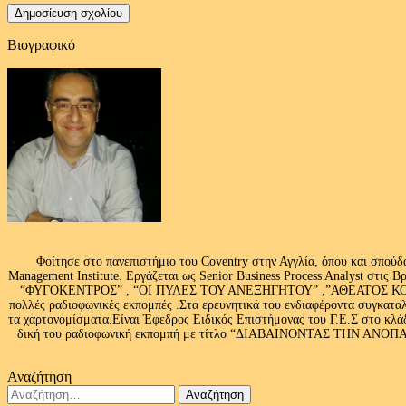
Βιογραφικό
Φοίτησε στο πανεπιστήμιο του Coventry στην Αγγλία, όπου και σπούδ
Management Institute. Εργάζεται ως Senior Business Process Analyst στι
“ΦΥΓΟΚΕΝΤΡΟΣ” , “ΟΙ ΠΥΛΕΣ ΤΟΥ ΑΝΕΞΗΓΗΤΟΥ” ,”ΑΘΕΑΤΟΣ ΚΟΣΜ
πολλές ραδιοφωνικές εκπομπές .Στα ερευνητικά του ενδιαφέροντα συγκαταλ
τα χαρτονομίσματα.Είναι Έφεδρος Ειδικός Επιστήμονας του Γ.Ε.Σ στο
δική του ραδιοφωνική εκπομπή με τίτλο “ΔΙΑΒΑΙΝΟΝΤΑΣ ΤΗΝ ΑΝΟΠΑΙΑ Α
Αναζήτηση
Αναζήτηση