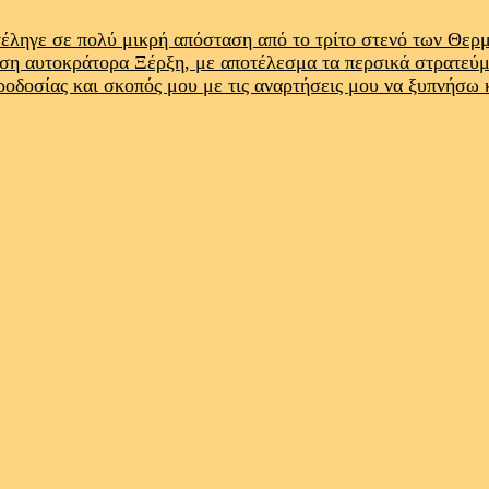
έληγε σε πολύ μικρή απόσταση από το τρίτο στενό των Θε
ρση αυτοκράτορα Ξέρξη, με αποτέλεσμα τα περσικά στρατεύ
προδοσίας και σκοπός μου με τις αναρτήσεις μου να ξυπνήσω