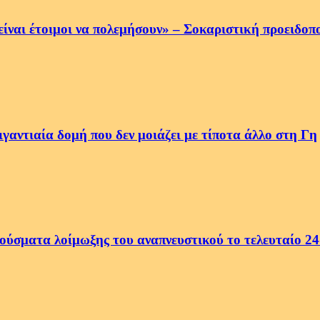
να είναι έτοιμοι να πολεμήσουν» – Σοκαριστική προειδ
αντιαία δομή που δεν μοιάζει με τίποτα άλλο στη Γη
ρούσματα λοίμωξης του αναπνευστικού το τελευταίο 2