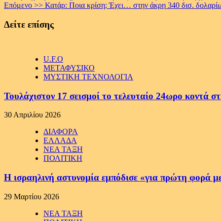
Επόμενο >>
Κατάρ: Ποια κρίση; Έχει… στην άκρη 340 δισ. δολαρί
Reading
Δείτε επίσης
U.F.O
ΜΕΤΑΦΥΣΙΚΟ
ΜΥΣΤΙΚΗ ΤΕΧΝΟΛΟΓΙΑ
Τουλάχιστον 17 σεισμοί το τελευταίο 24ωρο κοντά στ
30 Απριλίου 2026
ΔΙΑΦΟΡΑ
ΕΛΛΑΔΑ
ΝΕΑ ΤΑΞΗ
ΠΟΛΙΤΙΚΗ
Η ισραηλινή αστυνομία εμπόδισε «για πρώτη φορά μ
29 Μαρτίου 2026
ΝΕΑ ΤΑΞΗ