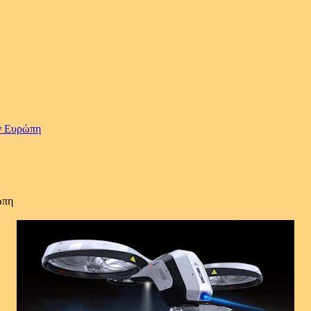
ην Ευρώπη
ώπη