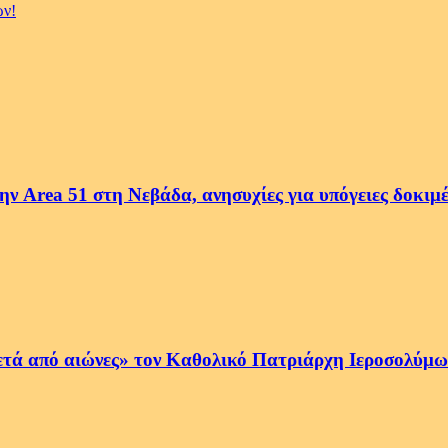
ων!
ην Area 51 στη Νεβάδα, ανησυχίες για υπόγειες δοκιμ
ετά από αιώνες» τον Καθολικό Πατριάρχη Ιεροσολύμων