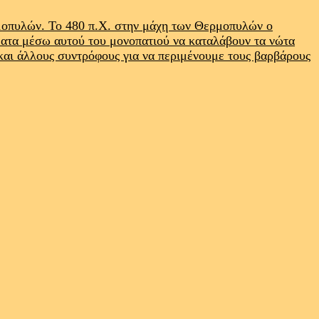
ρμοπυλών. Το 480 π.Χ. στην μάχη των Θερμοπυλών ο
ματα μέσω αυτού του μονοπατιού να καταλάβουν τα νώτα
 και άλλους συντρόφους για να περιμένουμε τους βαρβάρους