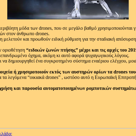
ν περιβόητη μόδα των drones, που σε μεγάλο βαθμό χρησιμοποιούντα
κών στον άνθρωπο drones.
δη μελετούν και προωθούν ειδική ρύθμιση για την σταδιακή απόσυρσ
ην οριοθέτηση
“ειδικών ζωνών πτήσης” μέχρι και τις αρχές του 201
η επανδρωμένο όχημα, ακόμη κι αυτό αφορά ψυχαγωγικούς λόγους.
να δημιουργηθεί ένα συγκροτημένο σύστημα εναέριου ελέγχου, μοιάζ
χεία ή χρησιμοποιούν εκτός των αυστηρών ορίων τα drones τους,
α τα λεγόμενα “οικιακά drones” , ωστόσο αυτό η Ευρωπαϊκή Επιτροπή 
ην χρήση και παρουσία αυτοματοποιημένων ρομποτικών συστημάτω
λλάδα;