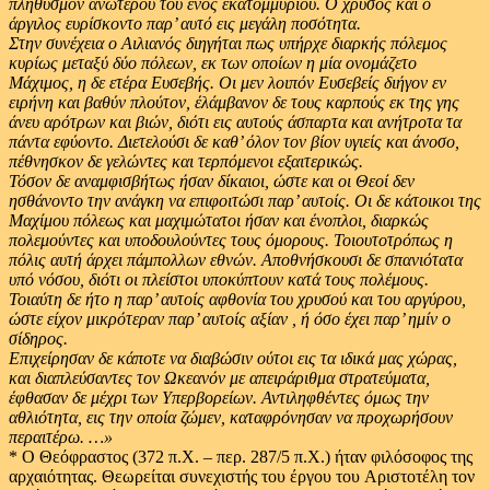
πληθυσμόν ανώτερου του ενός εκατομμυρίου. Ο χρυσός και ο
άργιλος ευρίσκοντο παρ’ αυτό εις μεγάλη ποσότητα.
Στην συνέχεια ο Αιλιανός διηγήται πως υπήρχε διαρκής πόλεμος
κυρίως μεταξύ δύο πόλεων, εκ των οποίων η μία ονομάζετο
Μάχιμος, η δε ετέρα Ευσεβής. Οι μεν λοιπόν Ευσεβείς διήγον εν
ειρήνη και βαθύν πλούτον, έλάμβανον δε τους καρπούς εκ της γης
άνευ αρότρων και βιών, διότι εις αυτούς άσπαρτα και ανήτροτα τα
πάντα εφύοντο. Διετελούσι δε καθ’ όλον τον βίον υγιείς και άνοσο,
πέθνησκον δε γελώντες και τερπόμενοι εξαιτερικώς.
Τόσον δε αναμφισβήτως ήσαν δίκαιοι, ώστε και οι Θεοί δεν
ησθάνοντο την ανάγκη να επιφοιτώσι παρ’ αυτοίς. Οι δε κάτοικοι της
Μαχίμου πόλεως και μαχιμώτατοι ήσαν και ένοπλοι, διαρκώς
πολεμούντες και υποδουλούντες τους όμορους. Τοιουτοτρόπως η
πόλις αυτή άρχει πάμπολλων εθνών. Αποθνήσκουσι δε σπανιότατα
υπό νόσου, διότι οι πλείστοι υποκύπτουν κατά τους πολέμους.
Τοιαύτη δε ήτο η παρ’ αυτοίς αφθονία του χρυσού και του αργύρου,
ώστε είχον μικρότεραν παρ’ αυτοίς αξίαν , ή όσο έχει παρ’ ημίν ο
σίδηρος.
Επιχείρησαν δε κάποτε να διαβώσιν ούτοι εις τα ιδικά μας χώρας,
και διαπλεύσαντες τον Ωκεανόν με απειράριθμα στρατεύματα,
έφθασαν δε μέχρι των Υπερβορείων. Αντιληφθέντες όμως την
αθλιότητα, εις την οποία ζώμεν, καταφρόνησαν να προχωρήσουν
περαιτέρω. …»
* Ο Θεόφραστος (372 π.Χ. – περ. 287/5 π.Χ.) ήταν φιλόσοφος της
αρχαιότητας. Θεωρείται συνεχιστής του έργου του Αριστοτέλη τον