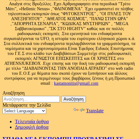
Analyst στις Βρυξελλες. Εχει Αρθρογραφησει στα περιοδικά “Τρίτο
Μάτι”, «Hellenic Nexus» ,”ΦΑΙΝΟΜΕΝΑ”. Έχει εμφανιστεί σε πλήθος
τηλεοπτικών εκπομπών όπως “ΦΥΓΟΚΕΝΤΡΟΣ” , “ΟΙ ΠΥΛΕΣ ΤΟΥ
ΑΝΕΞΗΓΗΤΟΥ” ,”ΑΘΕΑΤΟΣ ΚΟΣΜΟΣ”, “ΠΑΝΩ ΣΤΗΝ ΩΡΑ”
,”ΑΠΟΡΡΗΤΑ ΣΕΝΑΡΙΑ”, “ΚΩΔΙΚΑΣ ΜΥΣΤΗΡΙΩΝ” , “MEGA
Σαββατοκύριακο” ,”ΣΚ ΣΤΟ HIGHTV” καθώς και σε πολλές
ραδιοφωνικές εκπομπές .Στα ερευνητικά του ενδιαφέροντα
συγκαταλέγονται τα UFO, η ιστορία του ευρύτερου ελληνικού χώρου κ.ά.
Στα συλλεκτικά του ενδιαφέροντα περιλαμβάνονται τα γραμματόσημα, τα
νομίσματα και τα χαρτονομίσματα.Είναι Έφεδρος Ειδικός Επιστήμονας
του Γ.Ε.Σ στο κλάδο των Διαβιβάσεων.Συμμετείχε στις ραδιοφωνικές
εκπομπές ΑΓΝΩΣΤΟΙ ΕΠΙΣΚΕΠΤΕΣ και ΟΙ ΧΡΗΣΤΕΣ στο
ATHENSJUKEBOX .Ειχε επισης και την δική του ραδιοφωνική εκπομπή
με τίτλο “ΔΙΑΒΑΙΝΟΝΤΑΣ ΤΗΝ ΑΝΟΠΑΙΑ ΑΤΡΑΠΟ” στο web radio
του Ε.Ο.Ε με θέματα που σκοπό έχουν να ξυπνήσουν και άλλους
συντρόφους για να περιμένουμε τους βαρβάρους ξένους ή μη.Προσωπικό
email :
kastamonitis@gmail.com
Αναζήτηση
Αναζήτηση
για:
Μετάφραστε την Σελίδα
Powered by
Translate
Τελευταία άρθρα
Δημοφιλή άρθρα