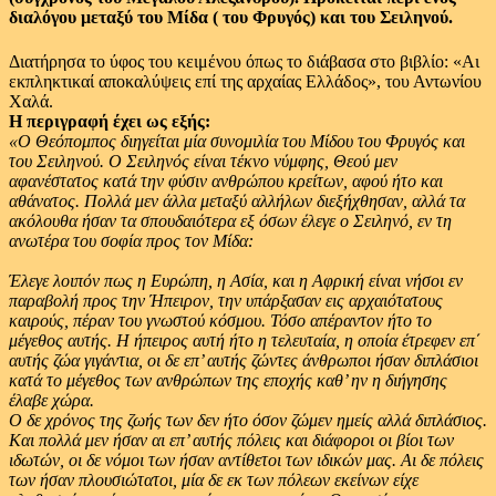
διαλόγου μεταξύ του Μίδα ( του Φρυγός) και του Σειληνού.
Διατήρησα το ύφος του κειμένου όπως το διάβασα στο βιβλίο: «Αι
εκπληκτικαί αποκαλύψεις επί της αρχαίας Ελλάδος», του Αντωνίου
Χαλά.
Η περιγραφή έχει ως εξής:
«Ο Θεόπομπος διηγείται μία συνομιλία του Μίδου του Φρυγός και
του Σειληνού. Ο Σειληνός είναι τέκνο νύμφης, Θεού μεν
αφανέστατος κατά την φύσιν ανθρώπου κρείτων, αφού ήτο και
αθάνατος. Πολλά μεν άλλα μεταξύ αλλήλων διεξήχθησαν, αλλά τα
ακόλουθα ήσαν τα σπουδαιότερα εξ όσων έλεγε ο Σειληνό, εν τη
ανωτέρα του σοφία προς τον Μίδα:
Έλεγε λοιπόν πως η Ευρώπη, η Ασία, και η Αφρική είναι νήσοι εν
παραβολή προς την Ήπειρον, την υπάρξασαν εις αρχαιότατους
καιρούς, πέραν του γνωστού κόσμου. Τόσο απέραντον ήτο το
μέγεθος αυτής. Η ήπειρος αυτή ήτο η τελευταία, η οποία έτρεφεν επ΄
αυτής ζώα γιγάντια, οι δε επ’ αυτής ζώντες άνθρωποι ήσαν διπλάσιοι
κατά το μέγεθος των ανθρώπων της εποχής καθ’ ην η διήγησης
έλαβε χώρα.
Ο δε χρόνος της ζωής των δεν ήτο όσον ζώμεν ημείς αλλά διπλάσιος.
Και πολλά μεν ήσαν αι επ’ αυτής πόλεις και διάφοροι οι βίοι των
ιδωτών, οι δε νόμοι των ήσαν αντίθετοι των ιδικών μας. Αι δε πόλεις
των ήσαν πλουσιώτατοι, μία δε εκ των πόλεων εκείνων είχε