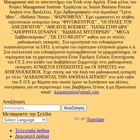
Management από το πανεπιστήμιο του Υork στην Αγγλία. Είναι μέλος του
Project Management Institute. Εργάζεται ως Senior Business Process
Analyst στις Βρυξελλες. Εχει Αρθρογραφησει στα περιοδικά “Τρίτο
Μάτι”, «Hellenic Nexus» ,”ΦΑΙΝΟΜΕΝΑ”. Έχει εμφανιστεί σε πλήθος
τηλεοπτικών εκπομπών όπως “ΦΥΓΟΚΕΝΤΡΟΣ” , “ΟΙ ΠΥΛΕΣ ΤΟΥ
ΑΝΕΞΗΓΗΤΟΥ” ,”ΑΘΕΑΤΟΣ ΚΟΣΜΟΣ”, “ΠΑΝΩ ΣΤΗΝ ΩΡΑ”
,”ΑΠΟΡΡΗΤΑ ΣΕΝΑΡΙΑ”, “ΚΩΔΙΚΑΣ ΜΥΣΤΗΡΙΩΝ” , “MEGA
Σαββατοκύριακο” ,”ΣΚ ΣΤΟ HIGHTV” καθώς και σε πολλές
ραδιοφωνικές εκπομπές .Στα ερευνητικά του ενδιαφέροντα
συγκαταλέγονται τα UFO, η ιστορία του ευρύτερου ελληνικού χώρου κ.ά.
Στα συλλεκτικά του ενδιαφέροντα περιλαμβάνονται τα γραμματόσημα, τα
νομίσματα και τα χαρτονομίσματα.Είναι Έφεδρος Ειδικός Επιστήμονας
του Γ.Ε.Σ στο κλάδο των Διαβιβάσεων.Συμμετείχε στις ραδιοφωνικές
εκπομπές ΑΓΝΩΣΤΟΙ ΕΠΙΣΚΕΠΤΕΣ και ΟΙ ΧΡΗΣΤΕΣ στο
ATHENSJUKEBOX .Ειχε επισης και την δική του ραδιοφωνική εκπομπή
με τίτλο “ΔΙΑΒΑΙΝΟΝΤΑΣ ΤΗΝ ΑΝΟΠΑΙΑ ΑΤΡΑΠΟ” στο web radio
του Ε.Ο.Ε με θέματα που σκοπό έχουν να ξυπνήσουν και άλλους
συντρόφους για να περιμένουμε τους βαρβάρους ξένους ή μη.Προσωπικό
email :
kastamonitis@gmail.com
Αναζήτηση
Αναζήτηση
για:
Μετάφραστε την Σελίδα
Powered by
Translate
Τελευταία άρθρα
Δημοφιλή άρθρα