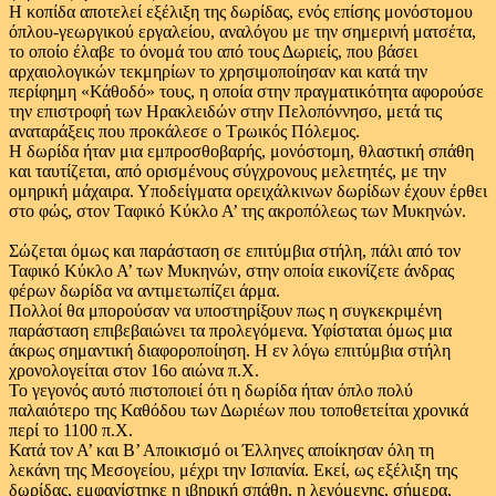
Η κοπίδα αποτελεί εξέλιξη της δωρίδας, ενός επίσης μονόστομου
όπλου-γεωργικού εργαλείου, αναλόγου με την σημερινή ματσέτα,
το οποίο έλαβε το όνομά του από τους Δωριείς, που βάσει
αρχαιολογικών τεκμηρίων το χρησιμοποίησαν και κατά την
περίφημη «Κάθοδό» τους, η οποία στην πραγματικότητα αφορούσε
την επιστροφή των Ηρακλειδών στην Πελοπόννησο, μετά τις
αναταράξεις που προκάλεσε ο Τρωικός Πόλεμος.
Η δωρίδα ήταν μια εμπροσθοβαρής, μονόστομη, θλαστική σπάθη
και ταυτίζεται, από ορισμένους σύγχρονους μελετητές, με την
ομηρική μάχαιρα. Υποδείγματα ορειχάλκινων δωρίδων έχουν έρθει
στο φώς, στον Ταφικό Κύκλο Α’ της ακροπόλεως των Μυκηνών.
Σώζεται όμως και παράσταση σε επιτύμβια στήλη, πάλι από τον
Ταφικό Κύκλο Α’ των Μυκηνών, στην οποία εικονίζετε άνδρας
φέρων δωρίδα να αντιμετωπίζει άρμα.
Πολλοί θα μπορούσαν να υποστηρίξουν πως η συγκεκριμένη
παράσταση επιβεβαιώνει τα προλεγόμενα. Υφίσταται όμως μια
άκρως σημαντική διαφοροποίηση. Η εν λόγω επιτύμβια στήλη
χρονολογείται στον 16ο αιώνα π.Χ.
Το γεγονός αυτό πιστοποιεί ότι η δωρίδα ήταν όπλο πολύ
παλαιότερο της Καθόδου των Δωριέων που τοποθετείται χρονικά
περί το 1100 π.Χ.
Κατά τον Α’ και Β’ Αποικισμό οι Έλληνες αποίκησαν όλη τη
λεκάνη της Μεσογείου, μέχρι την Ισπανία. Εκεί, ως εξέλιξη της
δωρίδας, εμφανίστηκε η ιβηρική σπάθη, η λεγόμενης, σήμερα,