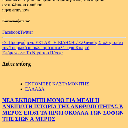
ανατολίτικου σπαθιού
πηγη armynow
Κοινοποιήστε το!
Facebook
Twitter
Continue
<< Προηγούμενο
ΕΚΤΑΚΤΗ ΕΙΔΗΣΗ :΅Ελληνικός Στόλος σπάει
τον Τουρκικό αποκλεισμό και πλέει για Κύπρο!
Reading
Επόμενο >>
To Νησί του Πάσχα
Δείτε επίσης
ΕΚΠΟΜΠΕΣ ΚΑΣΤΑΜΟΝΙΤΗΣ
ΕΛΛΑΔΑ
ΝΕΑ ΕΚΠΟΜΠΗ ΜΟΝΟ ΓΙΑ ΜΕΛΗ Η
ΑΝΕΙΠΩΤΗ ΙΣΤΟΡΙΑ ΤΗΣ ΑΝΘΡΩΠΟΤΗΤΑΣ Β
ΜΕΡΟΣ ΕΠ.61 ΤΑ ΠΡΩΤΟΚΟΛΛΑ ΤΩΝ ΣΟΦΩΝ
ΤΗΣ ΣΙΩΝ Α ΜΕΡΟΣ