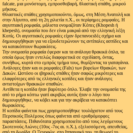
falcate, μια μονόστομη, εμπροσθοβαρή, θλαστική σπάθη, μικρού
μήκους.
Θλαστικές σπάθες χρησιμοποιούντο, όμως, στη Μέση Ανατολή και
στην Αίγυπτο, από τη 2η χιλιετία π.Χ., οι περίφημες ρομφαίες. Η
αιγυπτιακή ρομφαία, μάλιστα ονομαζόταν Κόπες (Khopesh ή
khepesh), ονομασία που δεν είναι μακριά από την ελληνική λέξη
Κοπίς. Οι αιγυπτιακές ρομφαίες είχαν δρεπανοειδές σχήμα και
δημιουργήθηκαν για να εξουδετερώνουν τις αντίπαλες ασπίδες και
να κατακόπτουν θωρακίσεις.
Την ονομασία ρομφαία έφεραν και τα ανάλογα θρακικά όπλα, τα
οποία όμως ήταν εντελώς διαφορετικά σε σχεδίαση, όντας,
συνήθως, κυρτά στο εμπρός τμήμα τους, θυμίζοντας τα γιαταγάνια.
Ανάλογες ήταν και οι ρομφαίες (Falx) των βορείων Θρακών, των
Δακών. Ωστόσο οι ιβηρικές σπάθες ήταν σαφώς μικρότερες και
ελαφρύτερες από τις ελληνικές κοπίδες και ήταν ανάλογες
αντιστοίχων θρακικών σπαθιών.
Αντίθετα η κοπίδα ήταν βαρύτερο όπλο. Έλαβε την ονομασία της
από το ρήμα κόπτω γιατί ακριβώς αυτός ήταν ο λόγο που
δημιουργήθηκε, να κόβει και για την ακρίβεια να κατακόπτει
θωρακίσεις.
Η κοπίδα φαίνεται πως χρησιμοποιήθηκε τουλάχιστον από τους
Περσικούς Πολέμους όπως φαίνεται από ερυθρόμορφες
παραστάσεις. Πιθανότατα χρησιμοποιείτο από τους λεγόμενους
Σκοτεινούς Αιώνες (10ος -7ος αι. π.Χ.), εξελισσόμενη, απευθείας,
από τη δωρίδα. Ο Ξενοφών, στο Ιππαρχικό του, τη θεωρεί το