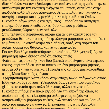
ιδανικό όπλο για τον εξοπλισμό των ιππέων, καθώς η χρήση της, σε
συνδυασμό με την κινητική ενέργεια του ίππου, συνέβαλε στην
απόδοση πολύ ισχυρού πλήγματος σε αντίπαλο πεζό, ικανού να
συντρίψει ακόμα και την μεγάλη οπλιτική ασπίδα, το Όπλον.
Η κοπίδα, λόγω βάρους και σχήματος, μπορούσε να συντρίψει,
επίσης, τόσο τους λινοθώρακες, όσο και τους μυώδεις,
μεταλλικούς θώρακες των οπλιτών.
Στην τελευταία περίπτωση, ακόμα και αν δεν κατέστρεφε τον
μεταλλικό θώρακα, το ισχυρό της πλήγμα μπορούσε να συμπιέσει
το μέταλλο, με αποτέλεσμα να εισέλθει, αυτό, στη σάρκα του
οπλίτη φορέα του θώρακα και να τον πληγώσει.
Για τον ίδιο λόγο υιοθετήθηκαν και από τους Έλληνες πεζούς, σε
μικρότερη όμως έκταση από ότι στους ιππείς.
Φαίνεται πως υιοθετήθηκαν δύο βασικά υποδείγματα, ένα μήκους
κόψης, περί τα 65 εκ. για το ιππικό και ένα μικρότερου μήκους,
περί τα 50 εκ. για το πεζικό. Η χρήση της κοπίδας μαζικοποιήθηκε
στους Μακεδονικούς χρόνους.
Χρησιμοποιήθηκε κατά κόρον στην εποχή των Διαδόχων και στους
Ελληνιστικούς χρόνους. Υστερούσε όμως έναντι του ρωμαϊκού
gladius, το οποίο ήταν όπλο θλαστικό, αλλά και νηκτικό.
Η κοπίδα υπήρξε ένα πολύ ισχυρό, για την εποχή της όπλο, το
οποίο επέτρεψε σε ελαφρύτερα οπλισμένους πεζούς να
αντιμετωπίζουν βαρύτερο πεζικό, ενώ αποτέλεσε και το βασικό
όπλο του ιππικού για αιώνες. Η επίδρασή της στην Ανατολή
προκάλεσε την δημιουργία του γιαταγανιού, του κυρτού