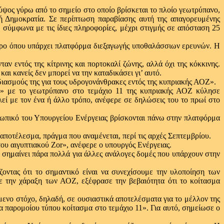
ος γύρω από το σημείο στο οποίο βρίσκεται το πλοίο γεωτρύπανο,
κή Δημοκρατία. Σε περίπτωση παραβίασης αυτή της απαγορευμένης
 σύμφωνα με τις ίδιες πληροφορίες, μέχρι στιγμής σε απόσταση 25
χώρο όπου υπάρχει πλατφόρμα διεξαγωγής υποθαλάσσιων ερευνών. Η
αν εντός της κίτρινης και πορτοκαλί ζώνης, αλλά όχι της κόκκινης.
αι κανείς δεν μπορεί να την καταδικάσει γι’ αυτό.
ιασμούς της για τους υδρογονάνθρακες εντός της κυπριακής ΑΟΖ».
a» με το γεωτρύπανο στο τεμάχιο 11 της κυπριακής ΑΟΖ κύλησε
εί με τον ένα ή άλλο τρόπο, ανέφερε σε δηλώσεις του το πρωί στο
οσωπικό του Υπουργείου Ενέργειας βρίσκονται πάνω στην πλατφόρμα
αποτέλεσμα, πράγμα που αναμένεται, περί τις αρχές Σεπτεμβρίου.
ου αιγυπτιακού Ζor», ανέφερε ο υπουργός Ενέργειας.
 σημαίνει πάρα πολλά για άλλες ανάλογες δομές που υπάρχουν στην
οντας ότι το σημαντικό είναι να συνεχίσουμε την υλοποίηση των
ε την χάραξη των ΑΟΖ, εξέφρασε την βεβαιότητα ότι το κοίτασμα
ενο στόχο, δηλαδή, σε ουσιαστικά αποτελέσματα για το μέλλον της
α παρομοίου τύπου κοίτασμα στο τεμάχιο 11». Για αυτό, σημείωσε o