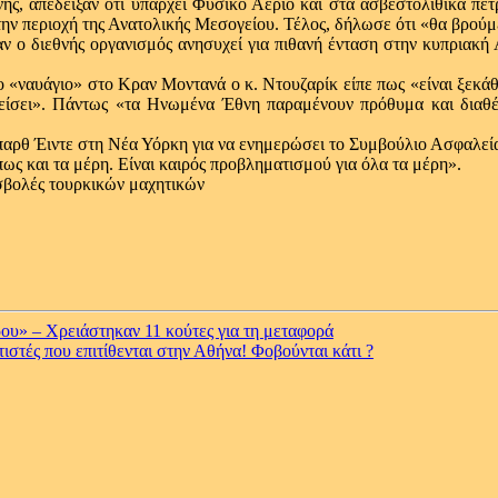
ης, απέδειξαν ότι υπάρχει Φυσικό Αέριο και στα ασβεστολιθικά πετ
 την περιοχή της Ανατολικής Μεσογείου. Τέλος, δήλωσε ότι «θα βρού
ο διεθνής οργανισμός ανησυχεί για πιθανή ένταση στην κυπριακή Α
.
ο «ναυάγιο» στο Κραν Μοντανά ο κ. Ντουζαρίκ είπε πως «είναι ξεκά
λείσει». Πάντως «τα Ηνωμένα Έθνη παραμένουν πρόθυμα και διαθέ
αρθ Έιντε στη Νέα Υόρκη για να ενημερώσει το Συμβούλιο Ασφαλεία
ς και τα μέρη. Είναι καιρός προβληματισμού για όλα τα μέρη».
υ» – Χρειάστηκαν 11 κούτες για τη μεταφορά
τές που επιτίθενται στην Αθήνα! Φοβούνται κάτι ?