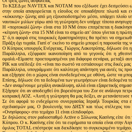
Οι τρεις ζώνες ασφαλείας
Το ΚΣΕΔ με NAVTEX και NOTAM που εξέδωσε έχει δεσμεύσει ως απα
στην οποία απαγορεύεται η είσοδος σε οποιαδήποτε πλωτά και ε
«κόκκινης» ζώνης από μη εξουσιοδοτημένο μέσο, υπάρχει πλοίο υπ
ναυτικών μιλίων γύρω από τη γεώτρηση δεν υπήρχε τίποτα ανησυχητ
Η «πορτοκαλί ζώνη» είναι στα 10 ΝΜ όπου επιτρέπεται η διακίνη
«κίτρινη ζώνη» στα 15 ΝΜ είναι το σημείο απ’ όπου γίνεται η πρώτ
Σ’ ό,τι αφορά στις τουρκικές δραστηριότητες θα πρέπει να σημειωθ
Πράξη όχι τυχαία. Γιατί σ’ εκείνο το σημείο μπορεί η παρουσία της 
Ο Κύπριος υπουργός Ενέργειας, Γιώργος Λακοτρύπης, δήλωσε ότι η 
Παράλληλα, εξέφρασε ικανοποίηση από το γεγονός ότι η χθεσι
ομαλά.«Είμαστε προετοιμασμένοι για διάφορα σενάρια, μεταξύ αυτ
ΡΙΚ και υπέδειξε ότι «είναι πιο σωστό να εστιάσουμε στις δικές μας 
Παράλληλα, υπογράμμισε ότι καλύτερη απάντηση για αυτές τις προ
και εξήγησε ότι ο χώρος είναι συνδεδεμένος με οθόνη, ώστε να μπο
Επίσης, δήλωσε ότι τα δεδομένα των γεωτρήσεων είναι δεδομένα του
«Δεν αναμένουμε μεγάλη ανακάλυψη, αλλά είναι εξαιρετικής σημασί
Εξήγησε ότι αν αποδειχθεί ότι βορειότερα του Ζor σε ανάλογα πε
κυπριακή ΑΟΖ. «Αυτή η γεώτρηση θα μας δείξει, αν μετανάστευσε 
Σε ότι αφορά το ενδεχόμενο συνεργασίας Ισραήλ Τουρκίας στα ε
σχεδιασμών μας. Ο βουλευτής του ΔΗΣΥ και τέως στέλεχος του Υ
«Ονησίφορος» στο τεμάχιο 11 είναι ελπιδοφόρο.
Σε δηλώσεις στον ραδιοσταθμό Active o Σόλωνας Κασίνης είπε ότι
Κύπρου. Ο κ. Κασίνης είπε ότι τα ευρήματα τα οποία είναι στην Α
όμιλος ΤΟΤΑL επέστρεψε και διεκδίκησε το συγκεκριμένο τεμάχιο.