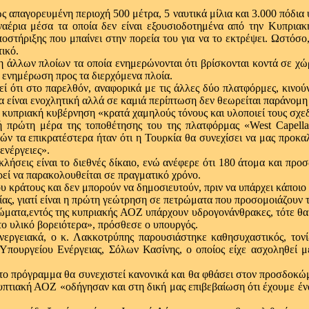
γορευμένη περιοχή 500 μέτρα, 5 ναυτικά μίλια και 3.000 πόδια ύψ
ναέρια μέσα τα οποία δεν είναι εξουσιοδοτημένα από την Κυπρια
οστήριξης που μπαίνει στην πορεία του για να το εκτρέψει. Ωστόσο,
ικό.
ση άλλων πλοίων τα οποία ενημερώνονται ότι βρίσκονται κοντά σε 
η ενημέρωση προς τα διερχόμενα πλοία.
εί ότι στο παρελθόν, αναφορικά με τις άλλες δύο πλατφόρμες, κινούντ
να είναι ενοχλητική αλλά σε καμιά περίπτωση δεν θεωρείται παράνομη κ
κυπριακή κυβέρνηση «κρατά χαμηλούς τόνους και υλοποιεί τους σχεδ
νή πρώτη μέρα της τοποθέτησης του της πλατφόρμας «West Capell
ών τα επικρατέστερα ήταν ότι η Τουρκία θα συνεχίσει να μας προκαλ
ενέργειες».
κλήσεις είναι το διεθνές δίκαιο, ενώ ανέφερε ότι 180 άτομα και πρ
ρεί να παρακολουθείται σε πραγματικό χρόνο.
 κράτους και δεν μπορούν να δημοσιευτούν, πριν να υπάρχει κάποιο 
ας, γιατί είναι η πρώτη γεώτρηση σε πετρώματα που προσομοιάζουν τ
τρώματα,εντός της κυπριακής ΑΟΖ υπάρχουν υδρογονάνθρακες, τότε θα
το υλικό βορειότερα», πρόσθεσε ο υπουργός.
νεργειακά, ο κ. Λακκοτρύπης παρουσιάστηκε καθησυχαστικός, τονίζ
πουργείου Ενέργειας, Σόλων Κασίνης, ο οποίος είχε ασχοληθεί μ
 το πρόγραμμα θα συνεχιστεί κανονικά και θα φθάσει στον προσδοκώμ
ιγυπτιακή ΑΟΖ «οδήγησαν και στη δική μας επιβεβαίωση ότι έχουμε έν