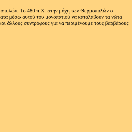
ρμοπυλών. Το 480 π.Χ. στην μάχη των Θερμοπυλών ο
ματα μέσω αυτού του μονοπατιού να καταλάβουν τα νώτα
 και άλλους συντρόφους για να περιμένουμε τους βαρβάρους