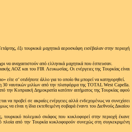
ετάρτης, έξι τουρκικά μαχητικά αεροσκάφη εισέβαλαν στην περιοχή
έχρι να αναχαιτιστούν από ελληνικά μαχητικά που έσπευσαν.
ριακής ΑΟΖ και του FIR Λευκωσίας. Οι ενέργειες της Τουρκίας είναι
ο» είτε σ’ οτιδήποτε άλλο για το οποίο θα μπορεί να κατηγορηθεί.
η 30 ναυτικών μιλίων από την πλατφόρμα της TOTAL West Capella.
πό την Κυπριακή Δημοκρατία κατόπιν αιτήματος της Τουρκίας αφού
αι να προβεί σε ακραίες ενέργειες αλλά ενδεχομένως να συνεχίσει
ως να είναι η ίδια εκτεθειμένη σοβαρά έναντι του Διεθνούς Δικαίου
, τουρκικό πολεμικό σκάφος που κυκλοφορεί στην περιοχή έκανε
κό πλοία από την Τουρκία κυκλοφορούν συνεχώς στη συγκεκριμένη