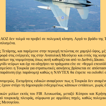
ΑΟΖ δεν τολμά να προβεί σε πολεμική κίνηση. Αργά το βράδυ της Τ
οπλισμένα.
ης Τετάρτης, και παρέμεινε στην περιοχή πετώντας σε χαμηλό ύψος, μ
αφορά στις ενέργειές της στην Ανατολική Μεσόγειο και εντός της κυπ
ισίων της νομιμότητας όπως αυτή καθορίζεται από το Διεθνές Δίκαιο.
νίδι νεύρων και όχι να οδηγήσει τα πράγματα είτε σε «θερμό επεισόδι
μεύσει η Τουρκία για στρατιωτικές ασκήσεις βρίσκεται σε απόστασ
ι παράτυπη (όχι παράνομη) καθώς η NAVTEX θα έπρεπε να εκδοθεί α
νομερώς. Εκτιμήσεις ειδικών αναφέρουν πως η Τουρκία δεν αναμένετ
ες έχουν στόχο τη δημιουργία ενδεχομένως κάποιων εντάσεων, χωρίς όμ
τικών μιλίων εκτός του FIR Λευκωσίας, μεταξύ Κύπρου και Κρήτης
από τουρκικής πλευράς, σύμφωνα με αρμόδιες πηγές, καθώς πολεμι
ς Μεσογείου.