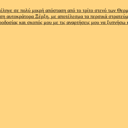
έληγε σε πολύ μικρή απόσταση από το τρίτο στενό των Θε
ρση αυτοκράτορα Ξέρξη, με αποτέλεσμα τα περσικά στρατεύ
προδοσίας και σκοπός μου με τις αναρτήσεις μου να ξυπνήσω