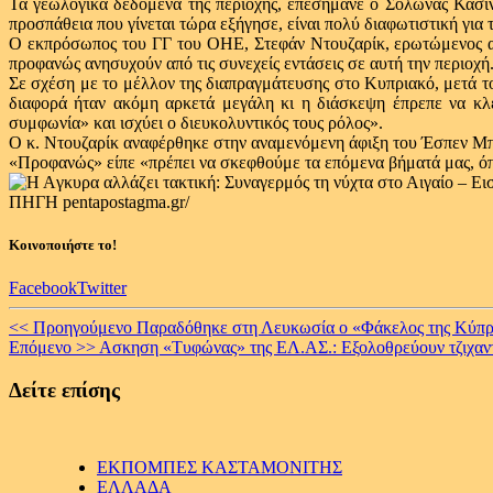
Τα γεωλογικά δεδομένα της περιοχής, επεσήμανε ο Σόλωνας Κασίν
προσπάθεια που γίνεται τώρα εξήγησε, είναι πολύ διαφωτιστική για
Ο εκπρόσωπος του ΓΓ του ΟΗΕ, Στεφάν Ντουζαρίκ, ερωτώμενος αν 
προφανώς ανησυχούν από τις συνεχείς εντάσεις σε αυτή την περιοχή
Σε σχέση με το μέλλον της διαπραγμάτευσης στο Κυπριακό, μετά τ
διαφορά ήταν ακόμη αρκετά μεγάλη κι η διάσκεψη έπρεπε να κ
συμφωνία» και ισχύει ο διευκολυντικός τους ρόλος».
Ο κ. Ντουζαρίκ αναφέρθηκε στην αναμενόμενη άφιξη του Έσπεν Μπ
«Προφανώς» είπε «πρέπει να σκεφθούμε τα επόμενα βήματά μας, όπω
ΠΗΓΗ pentapostagma.gr/
Κοινοποιήστε το!
Facebook
Twitter
Continue
<< Προηγούμενο
Παραδόθηκε στη Λευκωσία ο «Φάκελος της Κύπρο
Επόμενο >>
Ασκηση «Τυφώνας» της ΕΛ.ΑΣ.: Εξολοθρεύουν τζιχαντισ
Reading
Δείτε επίσης
ΕΚΠΟΜΠΕΣ ΚΑΣΤΑΜΟΝΙΤΗΣ
ΕΛΛΑΔΑ