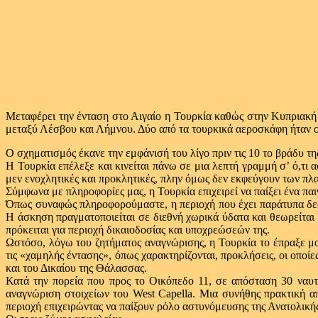
Μεταφέρει την ένταση στο Αιγαίο η Τουρκία καθώς στην Κυπριακή 
μεταξύ Λέσβου και Λήμνου. Δύο από τα τουρκικά αεροσκάφη ήταν 
Ο σχηματισμός έκανε την εμφάνισή του λίγο πριν τις 10 το βράδυ τ
Η Τουρκία επέλεξε και κινείται πάνω σε μια λεπτή γραμμή σ’ ό,τι 
μεν ενοχλητικές και προκλητικές, πλην όμως δεν εκφεύγουν των πλα
Σύμφωνα με πληροφορίες μας, η Τουρκία επιχειρεί να παίξει ένα παιγ
Όπως συναφώς πληροφορούμαστε, η περιοχή που έχει παράτυπα δεσ
Η άσκηση πραγματοποιείται σε διεθνή χωρικά ύδατα και θεωρείτα
πρόκειται για περιοχή δικαιοδοσίας και υποχρεώσεών της.
Ωστόσο, λόγω του ζητήματος αναγνώρισης, η Τουρκία το έπραξε μο
τις «χαμηλής έντασης», όπως χαρακτηρίζονται, προκλήσεις, οι οποί
και του Δικαίου της Θάλασσας.
Κατά την πορεία που προς το Οικόπεδο 11, σε απόσταση 30 ναυ
αναγνώριση στοιχείων του West Capella. Μια συνήθης πρακτική 
περιοχή επιχειρώντας να παίξουν ρόλο αστυνόμευσης της Ανατολική