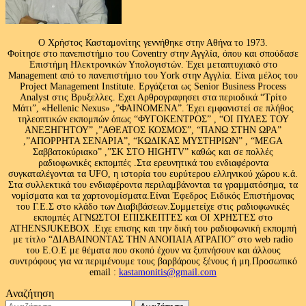
Ο Χρήστος Κασταμονίτης γεννήθηκε στην Αθήνα το 1973.
Φοίτησε στο πανεπιστήμιο του Coventry στην Αγγλία, όπου και σπούδασε
Επιστήμη Ηλεκτρονικών Υπολογιστών. Έχει μεταπτυχιακό στο
Management από το πανεπιστήμιο του Υork στην Αγγλία. Είναι μέλος του
Project Management Institute. Εργάζεται ως Senior Business Process
Analyst στις Βρυξελλες. Εχει Αρθρογραφησει στα περιοδικά “Τρίτο
Μάτι”, «Hellenic Nexus» ,”ΦΑΙΝΟΜΕΝΑ”. Έχει εμφανιστεί σε πλήθος
τηλεοπτικών εκπομπών όπως “ΦΥΓΟΚΕΝΤΡΟΣ” , “ΟΙ ΠΥΛΕΣ ΤΟΥ
ΑΝΕΞΗΓΗΤΟΥ” ,”ΑΘΕΑΤΟΣ ΚΟΣΜΟΣ”, “ΠΑΝΩ ΣΤΗΝ ΩΡΑ”
,”ΑΠΟΡΡΗΤΑ ΣΕΝΑΡΙΑ”, “ΚΩΔΙΚΑΣ ΜΥΣΤΗΡΙΩΝ” , “MEGA
Σαββατοκύριακο” ,”ΣΚ ΣΤΟ HIGHTV” καθώς και σε πολλές
ραδιοφωνικές εκπομπές .Στα ερευνητικά του ενδιαφέροντα
συγκαταλέγονται τα UFO, η ιστορία του ευρύτερου ελληνικού χώρου κ.ά.
Στα συλλεκτικά του ενδιαφέροντα περιλαμβάνονται τα γραμματόσημα, τα
νομίσματα και τα χαρτονομίσματα.Είναι Έφεδρος Ειδικός Επιστήμονας
του Γ.Ε.Σ στο κλάδο των Διαβιβάσεων.Συμμετείχε στις ραδιοφωνικές
εκπομπές ΑΓΝΩΣΤΟΙ ΕΠΙΣΚΕΠΤΕΣ και ΟΙ ΧΡΗΣΤΕΣ στο
ATHENSJUKEBOX .Ειχε επισης και την δική του ραδιοφωνική εκπομπή
με τίτλο “ΔΙΑΒΑΙΝΟΝΤΑΣ ΤΗΝ ΑΝΟΠΑΙΑ ΑΤΡΑΠΟ” στο web radio
του Ε.Ο.Ε με θέματα που σκοπό έχουν να ξυπνήσουν και άλλους
συντρόφους για να περιμένουμε τους βαρβάρους ξένους ή μη.Προσωπικό
email :
kastamonitis@gmail.com
Αναζήτηση
Αναζήτηση