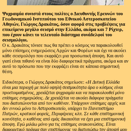
Ψυχραιμία συνιστά στους πολίτες ο Διευθυντής Ερευνών του
Γεωδυναμικού Ινστιτούτου του Εθνικού Αστεροσκοπείου
Αθηνών, Γιώργος Δρακάτος, όσον αφορά στις προβλέψεις για
επικείμενο μεγάλο σεισμό στην Ελλάδα, ακόμα και 7 Ρίχτερ,
που έχουν κάνει το τελευταίο διάστημα συνάδελφοί του
σεισμολόγοι.
Ο κ. Δρακάτος τόνισε πως θα πρέπει ο κόσμος να παρακολουθεί
μόνο επίσημες ενημερώσεις Αρχών και Φορέων και όχι να ακούει
κάθε σεισμολόγο που εκφράζει μια προσωπική άποψη. Και αυτό
γιατί είναι πιθανό να είναι δύο διαφορετικά πράγματα, ακόμα και αν
αυτό το πρόσωπο που την εκφράζει είναι σε κάποια σημαντική
θέση.
Ειδικότερα, ο Γιώργος Δρακάτος σημείωσε:
«Η Δυτική Ελλάδα
είναι μια περιοχή με πολύ υψηλή σεισμικότητα άρα ο κόσμος είναι
προετοιμασμένος, χρειάζεται ψυχραιμία και να παρακολουθεί μόνο
επίσημες ενημερώσεις. Δε χρειάζεται να ακούει διάφορα πράγματα
που διατυπώνονται από τον καθέναν. Υπάρχουν επίσημες αρχές και
δεν εννοώ μόνο το Αστεροσκοπείο, υπάρχει το Πανεπιστήμιο
Πατρών, κρατικοί φορείς, Περιφέρειες κλπ. Σε κάθε επιστημονική
κοινότητα, ο καθένας από εμάς δικαιούται να έχει μια επιστημονική
άποψη. Εγώ μιλάω μόνο για τις επίσημες ανακοινώσεις. Είναι
διαφορετικό πράγμα σαν επιστήμονας να διατυπώσω την άποψή μου