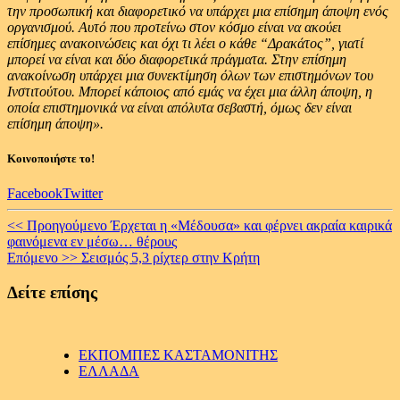
την προσωπική και διαφορετικό να υπάρχει μια επίσημη άποψη ενός
οργανισμού. Αυτό που προτείνω στον κόσμο είναι να ακούει
επίσημες ανακοινώσεις και όχι τι λέει ο κάθε “Δρακάτος”, γιατί
μπορεί να είναι και δύο διαφορετικά πράγματα. Στην επίσημη
ανακοίνωση υπάρχει μια συνεκτίμηση όλων των επιστημόνων του
Ινστιτούτου. Μπορεί κάποιος από εμάς να έχει μια άλλη άποψη, η
οποία επιστημονικά να είναι απόλυτα σεβαστή, όμως δεν είναι
επίσημη άποψη».
Κοινοποιήστε το!
Facebook
Twitter
Continue
<< Προηγούμενο
Έρχεται η «Μέδουσα» και φέρνει ακραία καιρικά
φαινόμενα εν μέσω… θέρους
Reading
Επόμενο >>
Σεισμός 5,3 ρίχτερ στην Κρήτη
Δείτε επίσης
ΕΚΠΟΜΠΕΣ ΚΑΣΤΑΜΟΝΙΤΗΣ
ΕΛΛΑΔΑ