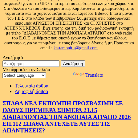
συγκαταλέγονται τα UFO, η ιστορία του ευρύτερου ελληνικού χώρου κ.ά.
Στα συλλεκτικά του ενδιαφέροντα περιλαμβάνονται τα γραμματόσημα, τα
νομίσματα και τα χαρτονομίσματα.Είναι Έφεδρος Ειδικός Επιστήμονας
του Γ.Ε.Σ στο κλάδο των Διαβιβάσεων.Συμμετείχε στις ραδιοφωνικές
εκπομπές ΑΓΝΩΣΤΟΙ ΕΠΙΣΚΕΠΤΕΣ και ΟΙ ΧΡΗΣΤΕΣ στο
ATHENSJUKEBOX .Ειχε επισης και την δική του ραδιοφωνική εκπομπή
με τίτλο “ΔΙΑΒΑΙΝΟΝΤΑΣ ΤΗΝ ΑΝΟΠΑΙΑ ΑΤΡΑΠΟ” στο web radio
του Ε.Ο.Ε με θέματα που σκοπό έχουν να ξυπνήσουν και άλλους
συντρόφους για να περιμένουμε τους βαρβάρους ξένους ή μη.Προσωπικό
email :
kastamonitis@gmail.com
Αναζήτηση
Αναζήτηση
για:
Μετάφραστε την Σελίδα
Powered by
Translate
Τελευταία άρθρα
Δημοφιλή άρθρα
ΣΠΑΘΑ ΝΕΑ ΕΚΠΟΜΠΗ ΠΡΟΣΒΑΣΙΜΗ ΣΕ
ΟΛΟΥΣ ΠΡΕΜΙΕΡΑ ΣΗΜΕΡΑ 23.15
ΔΙΑΒΑΙΝΟΝΤΑΣ ΤΗΝ ΑΝΟΠΑΙΑ ΑΤΡΑΠΟ 2026
ΕΠ.112 ΣΠΑΘΑ ΑΝΤΕΧΕΤΕ ΑΥΤΕΣ ΤΙΣ
ΑΠΑΝΤΗΣΕΙΣ?