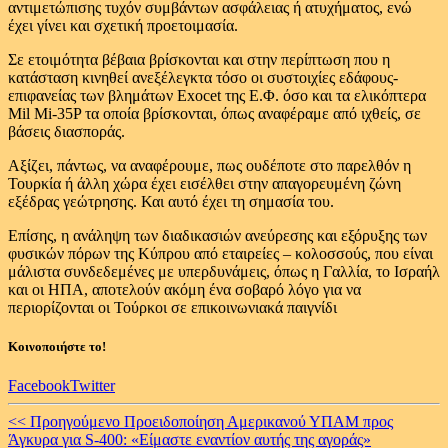
αντιμετώπισης τυχόν συμβάντων ασφάλειας ή ατυχήματος, ενώ
έχει γίνει και σχετική προετοιμασία.
Σε ετοιμότητα βέβαια βρίσκονται και στην περίπτωση που η
κατάσταση κινηθεί ανεξέλεγκτα τόσο οι συστοιχίες εδάφους-
επιφανείας των βλημάτων Exocet της Ε.Φ. όσο και τα ελικόπτερα
Mil Mi-35P τα οποία βρίσκονται, όπως αναφέραμε από ιχθείς, σε
βάσεις διασποράς.
Αξίζει, πάντως, να αναφέρουμε, πως ουδέποτε στο παρελθόν η
Τουρκία ή άλλη χώρα έχει εισέλθει στην απαγορευμένη ζώνη
εξέδρας γεώτρησης. Και αυτό έχει τη σημασία του.
Επίσης, η ανάληψη των διαδικασιών ανεύρεσης και εξόρυξης των
φυσικών πόρων της Κύπρου από εταιρείες – κολοσσούς, που είναι
μάλιστα συνδεδεμένες με υπερδυνάμεις, όπως η Γαλλία, το Ισραήλ
και οι ΗΠΑ, αποτελούν ακόμη ένα σοβαρό λόγο για να
περιορίζονται οι Τούρκοι σε επικοινωνιακά παιγνίδι
Κοινοποιήστε το!
Facebook
Twitter
Continue
<< Προηγούμενο
Προειδοποίηση Αμερικανού ΥΠΑΜ προς
Άγκυρα για S-400: «Είμαστε εναντίον αυτής της αγοράς»