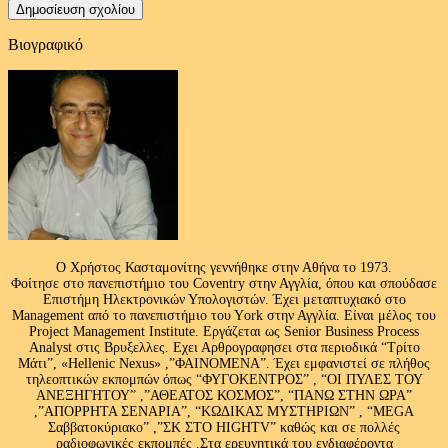
Βιογραφικό
Ο Χρήστος Κασταμονίτης γεννήθηκε στην Αθήνα το 1973.
Φοίτησε στο πανεπιστήμιο του Coventry στην Αγγλία, όπου και σπούδασε
Επιστήμη Ηλεκτρονικών Υπολογιστών. Έχει μεταπτυχιακό στο
Management από το πανεπιστήμιο του Υork στην Αγγλία. Είναι μέλος του
Project Management Institute. Εργάζεται ως Senior Business Process
Analyst στις Βρυξελλες. Εχει Αρθρογραφησει στα περιοδικά “Τρίτο
Μάτι”, «Hellenic Nexus» ,”ΦΑΙΝΟΜΕΝΑ”. Έχει εμφανιστεί σε πλήθος
τηλεοπτικών εκπομπών όπως “ΦΥΓΟΚΕΝΤΡΟΣ” , “ΟΙ ΠΥΛΕΣ ΤΟΥ
ΑΝΕΞΗΓΗΤΟΥ” ,”ΑΘΕΑΤΟΣ ΚΟΣΜΟΣ”, “ΠΑΝΩ ΣΤΗΝ ΩΡΑ”
,”ΑΠΟΡΡΗΤΑ ΣΕΝΑΡΙΑ”, “ΚΩΔΙΚΑΣ ΜΥΣΤΗΡΙΩΝ” , “MEGA
Σαββατοκύριακο” ,”ΣΚ ΣΤΟ HIGHTV” καθώς και σε πολλές
ραδιοφωνικές εκπομπές .Στα ερευνητικά του ενδιαφέροντα