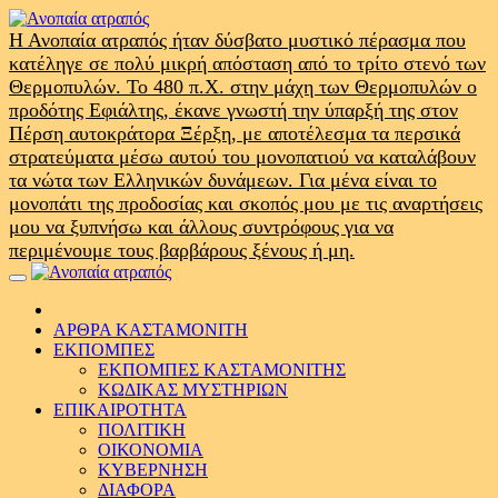
Skip
to
Η Ανοπαία ατραπός ήταν δύσβατο μυστικό πέρασμα που
content
κατέληγε σε πολύ μικρή απόσταση από το τρίτο στενό των
Θερμοπυλών. Το 480 π.Χ. στην μάχη των Θερμοπυλών ο
προδότης Εφιάλτης, έκανε γνωστή την ύπαρξή της στον
Πέρση αυτοκράτορα Ξέρξη, με αποτέλεσμα τα περσικά
στρατεύματα μέσω αυτού του μονοπατιού να καταλάβουν
τα νώτα των Ελληνικών δυνάμεων. Για μένα είναι το
μονοπάτι της προδοσίας και σκοπός μου με τις αναρτήσεις
μου να ξυπνήσω και άλλους συντρόφους για να
περιμένουμε τους βαρβάρους ξένους ή μη.
Primary
Menu
ΑΡΘΡΑ ΚΑΣΤΑΜΟΝΙΤΗ
ΕΚΠΟΜΠΕΣ
ΕΚΠΟΜΠΕΣ ΚΑΣΤΑΜΟΝΙΤΗΣ
ΚΩΔΙΚΑΣ ΜΥΣΤΗΡΙΩΝ
ΕΠΙΚΑΙΡΟΤΗΤΑ
ΠΟΛΙΤΙΚΗ
ΟΙΚΟΝΟΜΙΑ
ΚΥΒΕΡΝΗΣΗ
ΔΙΑΦΟΡΑ