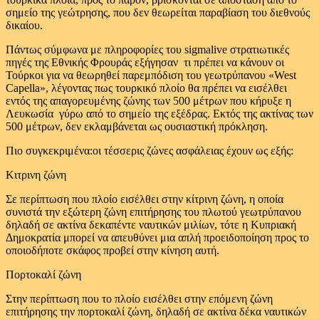
σημείο της γεώτρησης, που δεν θεωρείται παραβίαση του διεθνούς
δικαίου.
Πάντως σύμφωνα με πληροφορίες του sigmalive στρατιωτικές
πηγές της Εθνικής Φρουράς εξήγησαν τι πρέπει να κάνουν οι
Τούρκοι για να θεωρηθεί παρεμπόδιση του γεωτρύπανου «West
Capella», λέγοντας πως τουρκικό πλοίο θα πρέπει να εισέλθει
εντός της απαγορευμένης ζώνης των 500 μέτρων που κήρυξε η
Λευκωσία γύρω από το σημείο της εξέδρας. Εκτός της ακτίνας των
500 μέτρων, δεν εκλαμβάνεται ως ουσιαστική πρόκληση.
Πιο συγκεκριμένα:οι τέσσερις ζώνες ασφάλειας έχουν ως εξής:
Κιτρινη ζώνη
Σε περίπτωση που πλοίο εισέλθει στην κίτρινη ζώνη, η οποία
συνιστά την εξώτερη ζώνη επιτήρησης του πλωτού γεωτρύπανου
δηλαδή σε ακτίνα δεκαπέντε ναυτικών μιλίων, τότε η Κυπριακή
Δημοκρατία μπορεί να απευθύνει μια απλή προειδοποίηση προς το
οποιοδήποτε σκάφος προβεί στην κίνηση αυτή.
Πορτοκαλί ζώνη
Στην περίπτωση που το πλοίο εισέλθει στην επόμενη ζώνη
επιτήρησης την πορτοκαλί ζώνη, δηλαδή σε ακτίνα δέκα ναυτικών