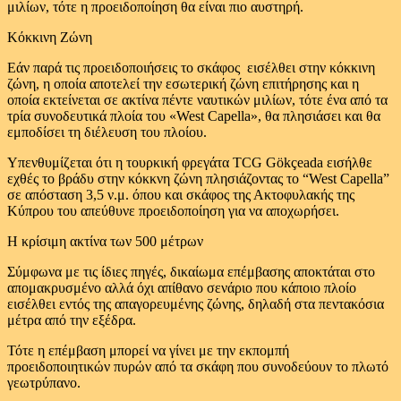
μιλίων, τότε η προειδοποίηση θα είναι πιο αυστηρή.
Κόκκινη Ζώνη
Εάν παρά τις προειδοποιήσεις το σκάφος εισέλθει στην κόκκινη
ζώνη, η οποία αποτελεί την εσωτερική ζώνη επιτήρησης και η
οποία εκτείνεται σε ακτίνα πέντε ναυτικών μιλίων, τότε ένα από τα
τρία συνοδευτικά πλοία του «West Capella», θα πλησιάσει και θα
εμποδίσει τη διέλευση του πλοίου.
Υπενθυμίζεται ότι η τουρκική φρεγάτα TCG Gökçeada εισήλθε
εχθές το βράδυ στην κόκκνη ζώνη πλησιάζοντας το “West Capella”
σε απόσταση 3,5 ν.μ. όπου και σκάφος της Ακτοφυλακής της
Κύπρου του απεύθυνε προειδοποίηση για να αποχωρήσει.
Η κρίσιμη ακτίνα των 500 μέτρων
Σύμφωνα με τις ίδιες πηγές, δικαίωμα επέμβασης αποκτάται στο
απομακρυσμένο αλλά όχι απίθανο σενάριο που κάποιο πλοίο
εισέλθει εντός της απαγορευμένης ζώνης, δηλαδή στα πεντακόσια
μέτρα από την εξέδρα.
Τότε η επέμβαση μπορεί να γίνει με την εκπομπή
προειδοποιητικών πυρών από τα σκάφη που συνοδεύουν το πλωτό
γεωτρύπανο.