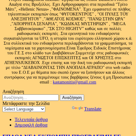
Analyst στις Βρυξελλες. Εχει Αρθρογραφησει στα περιοδικά “Τρίτο
Μάτι”, «Hellenic Nexus» ,”ΦΑΙΝΟΜΕΝΑ”. Έχει εμφανιστεί σε πλήθος
τηλεοπτικών εκπομπών όπως “ΦΥΓΟΚΕΝΤΡΟΣ” , “ΟΙ ΠΥΛΕΣ ΤΟΥ
ΑΝΕΞΗΓΗΤΟΥ” ,”ΑΘΕΑΤΟΣ ΚΟΣΜΟΣ”, “ΠΑΝΩ ΣΤΗΝ ΩΡΑ”
,”ΑΠΟΡΡΗΤΑ ΣΕΝΑΡΙΑ”, “ΚΩΔΙΚΑΣ ΜΥΣΤΗΡΙΩΝ” , “MEGA
Σαββατοκύριακο” ,”ΣΚ ΣΤΟ HIGHTV” καθώς και σε πολλές
ραδιοφωνικές εκπομπές .Στα ερευνητικά του ενδιαφέροντα
συγκαταλέγονται τα UFO, η ιστορία του ευρύτερου ελληνικού χώρου κ.ά.
Στα συλλεκτικά του ενδιαφέροντα περιλαμβάνονται τα γραμματόσημα, τα
νομίσματα και τα χαρτονομίσματα.Είναι Έφεδρος Ειδικός Επιστήμονας
του Γ.Ε.Σ στο κλάδο των Διαβιβάσεων.Συμμετείχε στις ραδιοφωνικές
εκπομπές ΑΓΝΩΣΤΟΙ ΕΠΙΣΚΕΠΤΕΣ και ΟΙ ΧΡΗΣΤΕΣ στο
ATHENSJUKEBOX .Ειχε επισης και την δική του ραδιοφωνική εκπομπή
με τίτλο “ΔΙΑΒΑΙΝΟΝΤΑΣ ΤΗΝ ΑΝΟΠΑΙΑ ΑΤΡΑΠΟ” στο web radio
του Ε.Ο.Ε με θέματα που σκοπό έχουν να ξυπνήσουν και άλλους
συντρόφους για να περιμένουμε τους βαρβάρους ξένους ή μη.Προσωπικό
email :
kastamonitis@gmail.com
Αναζήτηση
Αναζήτηση
για:
Μετάφραστε την Σελίδα
Powered by
Translate
Τελευταία άρθρα
Δημοφιλή άρθρα