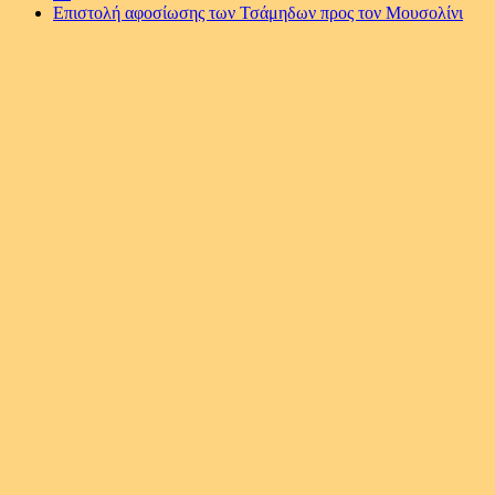
Επιστολή αφοσίωσης των Τσάμηδων προς τον Μουσολίνι