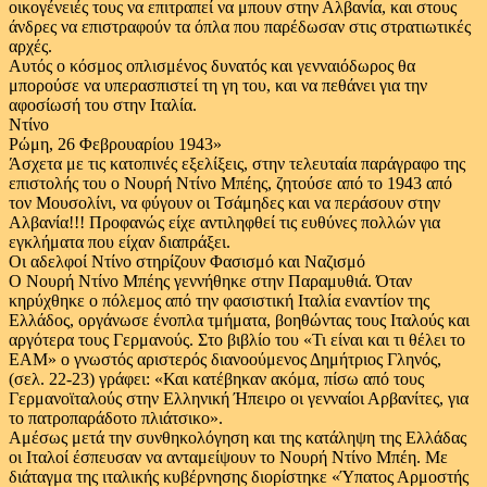
οικογένειές τους να επιτραπεί να μπουν στην Αλβανία, και στους
άνδρες να επιστραφούν τα όπλα που παρέδωσαν στις στρατιωτικές
αρχές.
Αυτός ο κόσμος οπλισμένος δυνατός και γενναιόδωρος θα
μπορούσε να υπερασπιστεί τη γη του, και να πεθάνει για την
αφοσίωσή του στην Ιταλία.
Ντίνο
Ρώμη, 26 Φεβρουαρίου 1943»
Άσχετα με τις κατοπινές εξελίξεις, στην τελευταία παράγραφο της
επιστολής του ο Νουρή Ντίνο Μπέης, ζητούσε από το 1943 από
τον Μουσολίνι, να φύγουν οι Τσάμηδες και να περάσουν στην
Αλβανία!!! Προφανώς είχε αντιληφθεί τις ευθύνες πολλών για
εγκλήματα που είχαν διαπράξει.
Οι αδελφοί Ντίνο στηρίζουν Φασισμό και Ναζισμό
Ο Νουρή Ντίνο Μπέης γεννήθηκε στην Παραμυθιά. Όταν
κηρύχθηκε ο πόλεμος από την φασιστική Ιταλία εναντίον της
Ελλάδος, οργάνωσε ένοπλα τμήματα, βοηθώντας τους Ιταλούς και
αργότερα τους Γερμανούς. Στο βιβλίο του «Τι είναι και τι θέλει το
ΕΑΜ» ο γνωστός αριστερός διανοούμενος Δημήτριος Γληνός,
(σελ. 22-23) γράφει: «Και κατέβηκαν ακόμα, πίσω από τους
Γερμανοϊταλούς στην Ελληνική Ήπειρο οι γενναίοι Αρβανίτες, για
το πατροπαράδοτο πλιάτσικο».
Αμέσως μετά την συνθηκολόγηση και της κατάληψη της Ελλάδας
οι Ιταλοί έσπευσαν να ανταμείψουν το Νουρή Ντίνο Μπέη. Με
διάταγμα της ιταλικής κυβέρνησης διορίστηκε «Ύπατος Αρμοστής