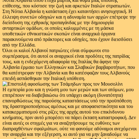
Νότια Αλβανία όπου έτυχα μάρτυς και θύμα μιας ύπουλης
επίθεσης, που κόστισε την ζωή και αρκετών Ιταλών στρατιωτών.
Στη Νότια Αλβανία η κατάσταση έχει καταντήσει ανησυχητική. Η
έλλειψη συνετών οδηγιών και η αδυναμία των αρχών επέτρεψε την
διείσδυση της εχθρικής προπαγάνδας με την δημιουργία
ανταρτικών ομάδων, οι οποίες καλυμμένες με τη μάσκα
υποθετικών εθνικιστικών σκοπών είναι αναρχικά όργανα
παρακινούμενα από πράκτορες και οδηγίες, που έχουν διεισδύσει
από την Ελλάδα.
Όλοι οι καλοί Αλβανοί πατριώτες είναι σύμφωνοι στο
συμπέρασμα, ότι αυτοί οι αναρχικοί είναι προδότες της πατρίδας
τους, και η ενδεχόμενη αδιαφορία της Ιταλίας θα άφηνε την
Αλβανία έρμαιο των Ελληνικών και Σλαβικών βαρβαροτήτων, που
θα κατέστρεφαν την Αλβανία και θα κατέσφαζαν τους Αλβανούς
επειδή ασπάσθηκαν την Ιταλική υπόθεση.
Η εμπειρία μου και η γνώση μου των μερών και των ατόμων, μου
επιτρέπουν να διαβεβαιώσω ότι υπάρχει ακόμη (δυνατότητα)
επανορθώσεως της παρούσης καταστάσεως υπό την προϋπόθεση
της δραστηριοποιήσεως αμέσως και με αποφασιστικότητα και του
κατακερματισμού στις ρίζες της αρχής αυτού του επικίνδυνου
κινήματος, πριν αυτό μπορέσει να πάρει έκταση καταστροφική. Δεν
είναι αυτές οι στιγμές για να αναζητήσουμε τις ευθύνες των
διαπραχθέντων σφαλμάτων, ούτε να φανούμε αδύναμοι ανεχόμενοι
την αναρχία και την εξέγερση, κι αυτό για να μην ξαναδούμε να