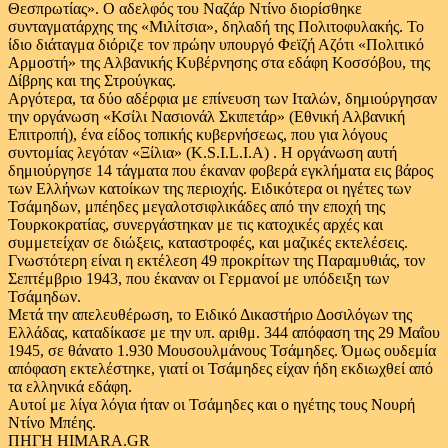
Θεσπρωτίας». Ο αδελφός του Ναζάρ Ντίνο διορίσθηκε
συνταγματάρχης της «Μιλίτσια», δηλαδή της Πολιτοφυλακής. Το
ίδιο διάταγμα διόριζε τον πρώην υπουργό Φεϊζή Αζότι «Πολιτικό
Αρμοστή» της Αλβανικής Κυβέρνησης στα εδάφη Κοσσόβου, της
Δίβρης και της Στρούγκας.
Αργότερα, τα δύο αδέρφια με επίνευση των Ιταλών, δημιούργησαν
την οργάνωση «Κσίλι Νασιονάλ Σκιπετάρ» (Εθνική Αλβανική
Επιτροπή), ένα είδος τοπικής κυβερνήσεως, που για λόγους
συντομίας λεγόταν «Ξίλια» (K.S.I.L.I.A) . Η οργάνωση αυτή
δημιούργησε 14 τάγματα που έκαναν φοβερά εγκλήματα εις βάρος
των Ελλήνων κατοίκων της περιοχής. Ειδικότερα οι ηγέτες των
Τσάμηδων, μπέηδες μεγαλοτσιφλικάδες από την εποχή της
Τουρκοκρατίας, συνεργάστηκαν με τις κατοχικές αρχές και
συμμετείχαν σε διώξεις, καταστροφές, και μαζικές εκτελέσεις.
Γνωστότερη είναι η εκτέλεση 49 προκρίτων της Παραμυθιάς, τον
Σεπτέμβριο 1943, που έκαναν οι Γερμανοί με υπόδειξη των
Τσάμηδων.
Μετά την απελευθέρωση, το Ειδικό Δικαστήριο Δοσιλόγων της
Ελλάδας, καταδίκασε με την υπ. αριθμ. 344 απόφαση της 29 Μαΐου
1945, σε θάνατο 1.930 Μουσουλμάνους Τσάμηδες. Όμως ουδεμία
απόφαση εκτελέστηκε, γιατί οι Τσάμηδες είχαν ήδη εκδιωχθεί από
τα ελληνικά εδάφη.
Αυτοί με λίγα λόγια ήταν οι Τσάμηδες και ο ηγέτης τους Νουρή
Ντίνο Μπέης.
ΠΗΓΗ HIMARA.GR