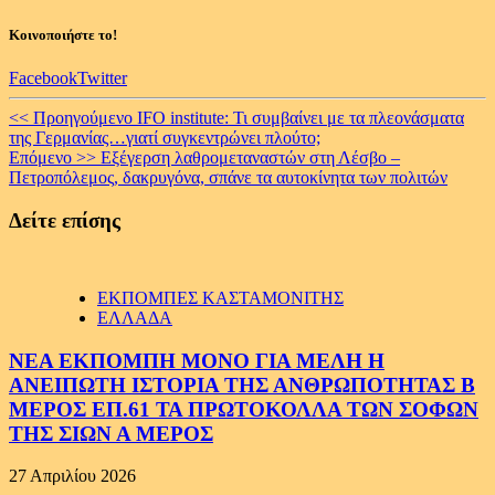
Κοινοποιήστε το!
Facebook
Twitter
Continue
<< Προηγούμενο
IFO institute: Τι συμβαίνει με τα πλεονάσματα
της Γερμανίας…γιατί συγκεντρώνει πλούτο;
Reading
Επόμενο >>
Εξέγερση λαθρομεταναστών στη Λέσβο –
Πετροπόλεμος, δακρυγόνα, σπάνε τα αυτοκίνητα των πολιτών
Δείτε επίσης
ΕΚΠΟΜΠΕΣ ΚΑΣΤΑΜΟΝΙΤΗΣ
ΕΛΛΑΔΑ
ΝΕΑ ΕΚΠΟΜΠΗ ΜΟΝΟ ΓΙΑ ΜΕΛΗ Η
ΑΝΕΙΠΩΤΗ ΙΣΤΟΡΙΑ ΤΗΣ ΑΝΘΡΩΠΟΤΗΤΑΣ Β
ΜΕΡΟΣ ΕΠ.61 ΤΑ ΠΡΩΤΟΚΟΛΛΑ ΤΩΝ ΣΟΦΩΝ
ΤΗΣ ΣΙΩΝ Α ΜΕΡΟΣ
27 Απριλίου 2026