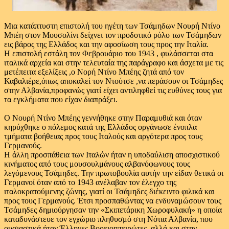
Μια κατάπτυστη επιστολή του ηγέτη των Τσάμηδων Νουρή Ντίνο
Μπέη στον Μουσολίνι δείχνει τον προδοτικό ρόλο των Τσάμηδων
εις βάρος της Ελλάδος και την αφοσίωση τους προς την Ιταλία.
Η επιστολή εστάλη τον Φεβρουάριο του 1943 , φυλάσσεται στα
ιταλικά αρχεία και στην τελευταία της παράγραφο και άσχετα με τις
μετέπειτα εξελίξεις ,ο Νορή Ντίνο Μπέης ζητά από τον
Καβαλιέρε,όπως αποκαλεί τον Ντούτσε ,να περάσουν οι Τσάμηδες
στην Αλβανία,προφανώς γιατί είχει αντιληφθεί τις ευθύνες τους για
τα εγκλήματα που είχαν διαπράξει.
Ο Νουρή Ντίνο Μπέης γεννήθηκε στην Παραμυθιά και όταν
κηρύχθηκε ο πόλεμος κατά της Ελλάδος οργάνωσε ένοπλα
τμήματα βοήθειας προς τους Ιταλούς και αργότερα προς τους
Γερμανούς.
Η άλλη προσπάθεια των Ιταλών ήταν η υποδαύλιση αποσχιστικού
κινήματος από τους μουσουλμάνους αλβανόφωνους τους
λεγόμενους Τσάμηδες. Την πρωτοβουλία αυτήν την είδαν θετικά οι
Γερμανοί όταν από το 1943 ανέλαβαν τον έλεγχο της
ιταλοκρατούμενης ζώνης, γιατί οι Τσάμηδες διέκειντο φιλικά και
προς τους Γερμανούς. Έτσι προσπαθώντας να ενδυναμώσουν τους
Τσάμηδες δημιούργησαν την «Σκιπετάρικη Χωροφυλακή» η οποία
καταδυνάστευε τον εγχώριο πληθυσμό στη Νότια Αλβανία, που
ουσιαστικά ήταν Έλληνες Βορειοηπειρώτες, αλλά και στην