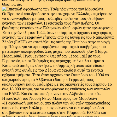
Θεσπρωτία.
Οι Βρετανοί που δρούσαν στην κατεχόμενη Ελλάδα, επιχείρησαν
να συνεννοηθούν με τους Τσάμηδες, ώστε να τους στρέψουν
εναντίον των Γερμανών. Η αποτυχία τους ήταν πλήρης. Οι
βιαιότητες εναντίον των Ελληνικών πληθυσμών ήταν πρωτοφανείς.
Έτσι την άνοιξη του 1944, όταν οι σύμμαχοι άρχισαν επιχειρήσεις
εναντίον των Γερμανών ζήτησαν από τις δυνάμεις του Ναπολέοντα
Ζέρβα (ΕΔΕΣ) να καταλάβει τις ακτές της Ηπείρου στην περιοχή
της Πάργας για να προσορμίζονται συμμαχικά υποβρύχια, που
μετέφεραν πολεμοφόδια. Στις μάχες που ακολούθησαν (Πάργα,
Παραμυθιά, Ηγουμενίτσα κ.λπ.) πήραν μέρος μαζί με τους
Γερμανούς και οι Τσάμηδες της περιοχής με ένοπλα τμήματα.
Κάτω από αυτές τις συνθήκες, η συμμαχική αποστολή έδωσε
εντολή στις δυνάμεις του Ζέρβα να διαλύσει αυτά τα ένοπλα
εχθρικά τμήματα. Έτσι όταν άρχισαν τον Οκτώβριο του 1994 να
υποχωρούν προς τα Αλβανικά εδάφη οι Γερμανοί, τους
ακολούθησαν και οι Τσάμηδες με τις οικογένειές τους περίπου 16
έως 18.000 άτομα, για να αποφύγουν τις επιθέσεις των ανταρτών
του ΕΔΕΣ. Και έκτοτε παρέμειναν στην Αλβανία οριστικά..
Η επιστολή του Νουρή Ντίνο Μπέη προς τον Μουσολίνι
«Η αφοσίωσή μου και οι από πλέον των 40 ετών παρασχεθείσες
υπηρεσίες στην Ιταλία με υποχρεώνουν να σας αναφέρω όσα
συμβαίνουν τον τελευταίο καιρό στην Τσαμουριά, Ελλάδα και