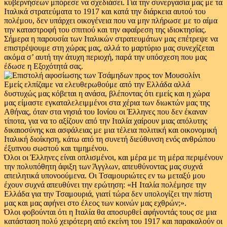
κυβερνήσεων μπόρεσε να σχεδιάσει. Για την συνεργασία μας με τα
Ιταλικά στρατεύματα το 1917 και κατά την διάρκεια αυτού του
πολέμου, δεν υπάρχει οικογένεια που να μην πλήρωσε με το αίμα
την καταστροφή του σπιτιού και την αφαίρεση της ιδιοκτησίας.
Σήμερα η παρουσία των Ιταλικών στρατευμάτων μας επέτρεψε να
επιστρέψουμε στη χώρας μας, αλλά το μαρτύριο μας συνεχίζεται
ακόμα σ’ αυτή την άτυχη περιοχή, παρά την υπόσχεση που μας
έδωσε η Εξοχότητά σας.
Εμείς ελπίζαμε να ελευθερωθούμε από την Ελλάδα αλλά
δυστυχώς μας κόβεται η ανάσα, βλέποντας ότι εμείς και η χώρα
μας είμαστε εγκαταλελειμμένοι στα χέρια των διωκτών μας της
Αθήνας, όταν στα νησιά του Ιονίου οι Έλληνες που δεν έκαναν
τίποτα, για να το αξίζουν από την Ιταλία χαίρουν μιας απόλυτης
δικαιοσύνης και ασφάλειας με μια τέλεια πολιτική και οικονομική
Ιταλική διοίκηση, κάτω από τη συνετή διεύθυνση ενός ανθρώπου
έξυπνου σωστού και τιμημένου.
Όλοι οι Έλληνες είναι οπλισμένοι, και μέρα με τη μέρα περιμένουν
την πολυπόθητη άφιξη των Άγγλων, απευθύνοντας μας συχνά
απειλητικά υπονοούμενα. Οι Τσαμουριώτες εν τω μεταξύ μου
έχουν συχνά απευθύνει την ερώτηση: «Η Ιταλία πολέμησε την
Ελλάδα για την Τσαμουριά, γιατί τώρα δεν υπολογίζει την πίστη
μας και μας αφήνει στο έλεος των κοινών μας εχθρών;».
Όλοι φοβούνται ότι η Ιταλία θα αποσυρθεί αφήνοντάς τους σε μια
κατάσταση πολύ χειρότερη από εκείνη του 1917 και παρακαλούν οι