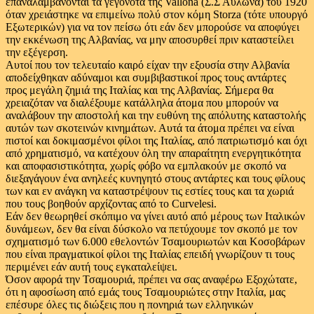
επαναλαμβάνονται τα γεγονότα της Vallona (Σ.Σ Αυλώνα) του 1920
όταν χρειάστηκε να επιμείνω πολύ στον κόμη Storza (τότε υπουργό
Eξωτερικών) για να τον πείσω ότι εάν δεν μπορούσε να αποφύγει
την εκκένωση της Αλβανίας, να μην αποσυρθεί πριν καταστείλει
την εξέγερση.
Αυτοί που τον τελευταίο καιρό είχαν την εξουσία στην Αλβανία
αποδείχθηκαν αδύναμοι και συμβιβαστικοί προς τους αντάρτες
προς μεγάλη ζημιά της Ιταλίας και της Αλβανίας. Σήμερα θα
χρειαζόταν να διαλέξουμε κατάλληλα άτομα που μπορούν να
αναλάβουν την αποστολή και την ευθύνη της απόλυτης καταστολής
αυτών των σκοτεινών κινημάτων. Αυτά τα άτομα πρέπει να είναι
πιστοί και δοκιμασμένοι φίλοι της Ιταλίας, από πατριωτισμό και όχι
από χρηματισμό, να κατέχουν όλη την απαραίτητη ενεργητικότητα
και αποφασιστικότητα, χωρίς φόβο να εμπλακούν με σκοπό να
διεξαγάγουν ένα ανηλεές κυνηγητό στους αντάρτες και τους φίλους
των και εν ανάγκη να καταστρέψουν τις εστίες τους και τα χωριά
που τους βοηθούν αρχίζοντας από το Curvelesi.
Εάν δεν θεωρηθεί σκόπιμο να γίνει αυτό από μέρους των Ιταλικών
δυνάμεων, δεν θα είναι δύσκολο να πετύχουμε τον σκοπό με τον
σχηματισμό των 6.000 εθελοντών Τσαμουριωτών και Κοσοβάρων
που είναι πραγματικοί φίλοι της Ιταλίας επειδή γνωρίζουν τι τους
περιμένει εάν αυτή τους εγκαταλείψει.
Όσον αφορά την Τσαμουριά, πρέπει να σας αναφέρω Εξοχώτατε,
ότι η αφοσίωση από εμάς τους Τσαμουριώτες στην Ιταλία, μας
επέσυρε όλες τις διώξεις που η πονηριά των ελληνικών