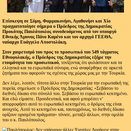
Επίσκεψη σε Σύμη, Φαρμακονήσι, Αγαθονήσι και Χίο
πραγματοποίησε σήμερα ο Πρόεδρος της Δημοκρατίας
Προκόπης Παυλόπουλος συνοδευόμενος από τον υπουργό
Εθνικής Άμυνας Πάνο Καμένο και τον αρχηγό ΓΕΕΘΑ,
ναύαρχο Ευάγγελο Αποστολάκη.
Στον χαιρετισμό του προς το προσωπικό του 549 τάγματος
Εθνοφυλακής, ο Πρόεδρος της Δημοκρατίας εξήρε την
ετοιμότητα του προσωπικού
, τονίζοντας ότι φυλάσσουν και τα
ελληνικά και τα ευρωπαϊκά σύνορα, ενώ αναφέρθηκε σε αρκετά
ζητήματα που αφορούν τις σχέσεις της χώρας μας με την Τουρκία.
Δεν λέμε, λοιπόν, τίποτα άλλο στην Τουρκία για την ευρωπαϊκή της
πορεία, σημείωσε ο Πρόεδρος της Δημοκρατίας: «Σεβάσου το
διεθνές δίκαιο στο σύνολό του. Σεβάσου το ευρωπαϊκό κεκτημένο.
Και εδώ είμαστε. Προοδευτικά, και αφού μπορέσει ν’
απορροφήσει αυτό το ευρωπαϊκό κεκτημένο, ο δρόμος της είναι
ανοιχτός. Αυτό το κεκτημένο και, ταυτοχρόνως, το διεθνές δίκαιο
ορίζουν ορισμένα πράγματα» τόνισε, μεταξύ άλλων, στην ομιλία
του ο κ. Παυλόπουλος.