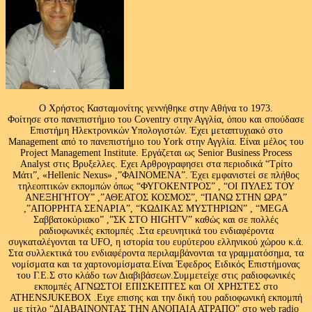
Ο Χρήστος Κασταμονίτης γεννήθηκε στην Αθήνα το 1973.
Φοίτησε στο πανεπιστήμιο του Coventry στην Αγγλία, όπου και σπούδασε
Επιστήμη Ηλεκτρονικών Υπολογιστών. Έχει μεταπτυχιακό στο
Management από το πανεπιστήμιο του Υork στην Αγγλία. Είναι μέλος του
Project Management Institute. Εργάζεται ως Senior Business Process
Analyst στις Βρυξελλες. Εχει Αρθρογραφησει στα περιοδικά “Τρίτο
Μάτι”, «Hellenic Nexus» ,”ΦΑΙΝΟΜΕΝΑ”. Έχει εμφανιστεί σε πλήθος
τηλεοπτικών εκπομπών όπως “ΦΥΓΟΚΕΝΤΡΟΣ” , “ΟΙ ΠΥΛΕΣ ΤΟΥ
ΑΝΕΞΗΓΗΤΟΥ” ,”ΑΘΕΑΤΟΣ ΚΟΣΜΟΣ”, “ΠΑΝΩ ΣΤΗΝ ΩΡΑ”
,”ΑΠΟΡΡΗΤΑ ΣΕΝΑΡΙΑ”, “ΚΩΔΙΚΑΣ ΜΥΣΤΗΡΙΩΝ” , “MEGA
Σαββατοκύριακο” ,”ΣΚ ΣΤΟ HIGHTV” καθώς και σε πολλές
ραδιοφωνικές εκπομπές .Στα ερευνητικά του ενδιαφέροντα
συγκαταλέγονται τα UFO, η ιστορία του ευρύτερου ελληνικού χώρου κ.ά.
Στα συλλεκτικά του ενδιαφέροντα περιλαμβάνονται τα γραμματόσημα, τα
νομίσματα και τα χαρτονομίσματα.Είναι Έφεδρος Ειδικός Επιστήμονας
του Γ.Ε.Σ στο κλάδο των Διαβιβάσεων.Συμμετείχε στις ραδιοφωνικές
εκπομπές ΑΓΝΩΣΤΟΙ ΕΠΙΣΚΕΠΤΕΣ και ΟΙ ΧΡΗΣΤΕΣ στο
ATHENSJUKEBOX .Ειχε επισης και την δική του ραδιοφωνική εκπομπή
με τίτλο “ΔΙΑΒΑΙΝΟΝΤΑΣ ΤΗΝ ΑΝΟΠΑΙΑ ΑΤΡΑΠΟ” στο web radio