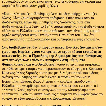
ευρωπαϊκός στρατός», επισήμανε, ενώ ξεκαθάρισε για ακόμη μια
φορά ότι δεν υπάρχουν γκρίζες ζώνες:
«Και τι λένε αυτές οι Συνθήκες: Λένε ότι δεν υπάρχουν γκρίζες
ζώνες. Είναι ξεκαθαρισμένα τα πράγματα. Ούτε πάνω από τα
Δωδεκάνησα, λόγω της Συνθήκης της Λωζάννης, ούτε στα
Δωδεκάνησα. Γιατί όταν, το 1947, παραχωρήθηκαν τα Δωδεκάνησα
πλέον στην Ελλάδα και ενσωματώθηκαν στον εθνικό μας κορμό,
ρητώς αναφέρεται στην Συνθήκη των Παρισίων του 1947 ότι
παραχωρούνται τα Δωδεκάνησα και οι “παρακείμενες νησίδες”».
Σας διαβεβαιώ ότι δεν υπάρχουν άλλες Ένοπλες Δυνάμεις στον
χώρο της Ευρώπης που να πρέπει να έχουν τέτοια ετοιμότητα
όπως εσείς, είπε ο Πρόεδρος της Δημοκρατίας απευθυνόμενος
στα στελέχη των Ενόπλων Δυνάμεων στη Σύμη, στο
Φαρμακονήσι και στο Αγαθονήσ
ι, «που να είναι επιχειρησιακά
σε κάθε στιγμή έτοιμες να υπερασπιστούν το έδαφος της Ευρώπης.
Κανένας άλλος Στρατός, πιστέψτε με, δεν έχει αυτού του είδους
ανάγκη ετοιμότητας που εσείς έχετε. Κατόπιν τούτου και η
Ευρωπαϊκή Ένωση, ιδίως σ΄ αυτή την κρίσιμη περίοδο για την
Ελλάδα, που γνωρίζουμε ποιες είναι οι θυσίες που έχει υποστεί ο
ελληνικός λαός, πρέπει να αναγνωρίσει την ιδιαιτερότητα των
ελληνικών Ένοπλων Δυνάμεων, ως δυνάμεων που θωρακίζουν, το
τονίζω. τα εξωτερικά σύνορα της Ευρωπαϊκής Ένωσης».