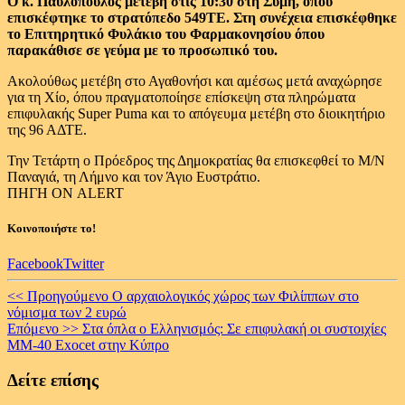
Ο κ. Παυλόπουλος μετέβη στις 10:30 στη Σύμη, όπου
επισκέφτηκε το στρατόπεδο 549ΤΕ. Στη συνέχεια επισκέφθηκε
το Επιτηρητικό Φυλάκιο του Φαρμακονησίου όπου
παρακάθισε σε γεύμα με το προσωπικό του.
Ακολούθως μετέβη στο Αγαθονήσι και αμέσως μετά αναχώρησε
για τη Χίο, όπου πραγματοποίησε επίσκεψη στα πληρώματα
επιφυλακής Super Puma και το απόγευμα μετέβη στο διοικητήριο
της 96 ΑΔΤΕ.
Την Τετάρτη ο Πρόεδρος της Δημοκρατίας θα επισκεφθεί το Μ/Ν
Παναγιά, τη Λήμνο και τον Άγιο Ευστράτιο.
ΠΗΓΗ ΟΝ ALERT
Κοινοποιήστε το!
Facebook
Twitter
Continue
<< Προηγούμενο
Ο αρχαιολογικός χώρος των Φιλίππων στο
νόμισμα των 2 ευρώ
Reading
Επόμενο >>
Στα όπλα ο Ελληνισμός: Σε επιφυλακή οι συστοιχίες
ΜΜ-40 Exocet στην Κύπρο
Δείτε επίσης