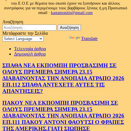
του Ε.Ο.Ε με θέματα που σκοπό έχουν να ξυπνήσουν και άλλους
συντρόφους για να περιμένουμε τους βαρβάρους ξένους ή μη.Προσωπικό
email :
kastamonitis@gmail.com
Αναζήτηση
Αναζήτηση
για:
Μετάφραστε την Σελίδα
Powered by
Translate
Τελευταία άρθρα
Δημοφιλή άρθρα
ΣΠΑΘΑ ΝΕΑ ΕΚΠΟΜΠΗ ΠΡΟΣΒΑΣΙΜΗ ΣΕ
ΟΛΟΥΣ ΠΡΕΜΙΕΡΑ ΣΗΜΕΡΑ 23.15
ΔΙΑΒΑΙΝΟΝΤΑΣ ΤΗΝ ΑΝΟΠΑΙΑ ΑΤΡΑΠΟ 2026
ΕΠ.112 ΣΠΑΘΑ ΑΝΤΕΧΕΤΕ ΑΥΤΕΣ ΤΙΣ
ΑΠΑΝΤΗΣΕΙΣ?
ΠΑΚΟΥ ΝΕΑ ΕΚΠΟΜΠΗ ΠΡΟΣΒΑΣΙΜΗ ΣΕ
ΟΛΟΥΣ ΠΡΕΜΙΕΡΑ ΣΗΜΕΡΑ 23.15
ΔΙΑΒΑΙΝΟΝΤΑΣ ΤΗΝ ΑΝΟΠΑΙΑ ΑΤΡΑΠΟ 2026
ΕΠ.111 ΠΑΚΟΥ ΑΝΤΟΝΙ ΦΑΟΥΤΣΙ Ο ΦΡΑΠΕΣ
ΤΗΣ ΑΜΕΡΙΚΗΣ.ΓΙΑΤΙ ΣΙΩΠΗΣΕ