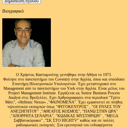
Βιογραφικό
Ο Χρήστος Κασταμονίτης γεννήθηκε στην Αθήνα το 1973.
Φοίτησε στο πανεπιστήμιο του Coventry στην Αγγλία, όπου και σπούδασε
Επιστήμη Ηλεκτρονικών Υπολογιστών. Έχει μεταπτυχιακό στο
Management από το πανεπιστήμιο του Υork στην Αγγλία. Είναι μέλος του
Project Management Institute. Εργάζεται ως Senior Business Process
Analyst στις Βρυξελλες. Εχει Αρθρογραφησει στα περιοδικά “Τρίτο
Μάτι”, «Hellenic Nexus» ,”ΦΑΙΝΟΜΕΝΑ”. Έχει εμφανιστεί σε πλήθος
τηλεοπτικών εκπομπών όπως “ΦΥΓΟΚΕΝΤΡΟΣ” , “ΟΙ ΠΥΛΕΣ ΤΟΥ
ΑΝΕΞΗΓΗΤΟΥ” ,”ΑΘΕΑΤΟΣ ΚΟΣΜΟΣ”, “ΠΑΝΩ ΣΤΗΝ ΩΡΑ”
,”ΑΠΟΡΡΗΤΑ ΣΕΝΑΡΙΑ”, “ΚΩΔΙΚΑΣ ΜΥΣΤΗΡΙΩΝ” , “MEGA
Σαββατοκύριακο” ,”ΣΚ ΣΤΟ HIGHTV” καθώς και σε πολλές
ραδιοφωνικές εκπομπές .Στα ερευνητικά του ενδιαφέροντα