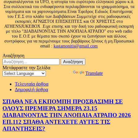
συγκαταλέγονται τα UFO, η ιστορία του ευρύτερου ελληνικού χώρου κ.ά.
Στα συλλεκτικά του ενδιαφέροντα περιλαμβάνονται τα γραμματόσημα, τα
νομίσματα και τα χαρτονομίσματα.Είναι Έφεδρος Ειδικός Επιστήμονας
του Γ.Ε.Σ στο κλάδο των Διαβιβάσεων.Συμμετείχε στις ραδιοφωνικές
εκπομπές ΑΓΝΩΣΤΟΙ ΕΠΙΣΚΕΠΤΕΣ και ΟΙ ΧΡΗΣΤΕΣ στο
ATHENSJUKEBOX .Ειχε επισης και την δική του ραδιοφωνική εκπομπή
με τίτλο “ΔΙΑΒΑΙΝΟΝΤΑΣ ΤΗΝ ΑΝΟΠΑΙΑ ΑΤΡΑΠΟ” στο web radio
του Ε.Ο.Ε με θέματα που σκοπό έχουν να ξυπνήσουν και άλλους
συντρόφους για να περιμένουμε τους βαρβάρους ξένους ή μη.Προσωπικό
email :
kastamonitis@gmail.com
Αναζήτηση
Αναζήτηση
για:
Μετάφραστε την Σελίδα
Powered by
Translate
Τελευταία άρθρα
Δημοφιλή άρθρα
ΣΠΑΘΑ ΝΕΑ ΕΚΠΟΜΠΗ ΠΡΟΣΒΑΣΙΜΗ ΣΕ
ΟΛΟΥΣ ΠΡΕΜΙΕΡΑ ΣΗΜΕΡΑ 23.15
ΔΙΑΒΑΙΝΟΝΤΑΣ ΤΗΝ ΑΝΟΠΑΙΑ ΑΤΡΑΠΟ 2026
ΕΠ.112 ΣΠΑΘΑ ΑΝΤΕΧΕΤΕ ΑΥΤΕΣ ΤΙΣ
ΑΠΑΝΤΗΣΕΙΣ?