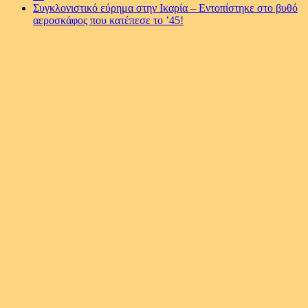
Συγκλονιστικό εύρημα στην Ικαρία – Εντοπίστηκε στο βυθό
αεροσκάφος που κατέπεσε το ’45!