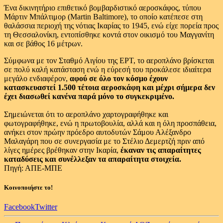
Ένα δικινητήριο επιθετικό βομβαρδιστικό αεροσκάφος, τύπου
Μάρτιν Μπάλτιμορ (Martin Baltimore), το οποίο κατέπεσε στη
θαλάσσια περιοχή της νότιας Ικαρίας το 1945, ενώ είχε πορεία προς
τη Θεσσαλονίκη, εντοπίσθηκε κοντά στον οικισμό του Μαγγανίτη
και σε βάθος 16 μέτρων.
Σύμφωνα με τον Σταθμό Αιγίου της ΕΡΤ, το αεροπλάνο βρίσκεται
σε πολύ καλή κατάσταση ενώ η εύρεσή του προκάλεσε ιδιαίτερα
μεγάλο ενδιαφέρον,
αφού σε όλο τον κόσμο έχουν
κατασκευαστεί 1.500 τέτοια αεροσκάφη και μέχρι σήμερα δεν
έχει διασωθεί κανένα παρά μόνο το συγκεκριμένο.
Σημειώνεται ότι το αεροπλάνο χαρτογραφήθηκε και
φωτογραφήθηκε, ενώ η πρωτοβουλία, αλλά και η όλη προσπάθεια,
ανήκει στον πρώην πρόεδρο αυτοδυτών Σάμου Αλέξανδρο
Μαλαγάρη που σε συνεργασία με το Στέλιο Δεμερτζή πριν από
λίγες ημέρες βρέθηκαν στην Ικαρία,
έκαναν τις απαραίτητες
καταδύσεις και συνέλλεξαν τα απαραίτητα στοιχεία.
Πηγή: ΑΠΕ-ΜΠΕ
Κοινοποιήστε το!
Facebook
Twitter