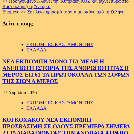
Continue
<< Προηγούμενο
Κλείνει την Κυπριακή ΑΟΖ και ρίχνει πυρά στο
Καστελλόριζο η Άγκυρα!
Reading
Επόμενο >>
Σε πλειστηριασμό τσάντα με σκόνη από τη Σελήνη
Δείτε επίσης
ΕΚΠΟΜΠΕΣ ΚΑΣΤΑΜΟΝΙΤΗΣ
ΕΛΛΑΔΑ
ΝΕΑ ΕΚΠΟΜΠΗ ΜΟΝΟ ΓΙΑ ΜΕΛΗ Η
ΑΝΕΙΠΩΤΗ ΙΣΤΟΡΙΑ ΤΗΣ ΑΝΘΡΩΠΟΤΗΤΑΣ Β
ΜΕΡΟΣ ΕΠ.61 ΤΑ ΠΡΩΤΟΚΟΛΛΑ ΤΩΝ ΣΟΦΩΝ
ΤΗΣ ΣΙΩΝ Α ΜΕΡΟΣ
27 Απριλίου 2026
ΕΚΠΟΜΠΕΣ ΚΑΣΤΑΜΟΝΙΤΗΣ
ΕΛΛΑΔΑ
ΚΟΙ ΚΟΧΑΚΟΥ ΝΕΑ ΕΚΠΟΜΠΗ
ΠΡΟΣΒΑΣΙΜΗ ΣΕ ΟΛΟΥΣ ΠΡΕΜΙΕΡΑ ΣΗΜΕΡΑ
23.15 ΔΙΑΒΑΙΝΟΝΤΑΣ ΤΗΝ ΑΝΟΠΑΙΑ ΑΤΡΑΠΟ