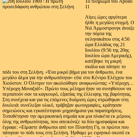
Το πλήρωμα του Apollo
11
Λίγες ώρες αργότερα
ήλθε η μεγάλη στιγμή. Ο
Νιλ Άρμοστρονγκ άνοιξε
την πόρτα της
σεληνακάτου στις 4:56
ώρα Ελλάδας της 21
Ιουλίου (9:56 της 20ης
Ιουλίου ώρα Αμερικής),
κατέβηκε τη μικρή
σκάλα και πάτησε το
πόδι του στη Σελήνη. «Ένα μικρό βήμα για τον άνθρωπο, ένα
μεγάλο άλμα για την ανθρωπότητα» είπε στο Κέντρο Ελέγχου του
Χιούστον. Ο Όλντριν τον ακολούθησε αναφωνώντας: «Υπέροχη…
Υπέροχη Μοναξιά!». Πρώτο τους μέλημα ήταν να συνηθίσουν να
περπατούν σαν τα καγκουρό, εξαιτίας της έλλειψης της βαρύτητας.
Στη συνέχεια και για τις επόμενες δυόμιση ώρες στρώθηκαν στη
δουλειά: συνέλεξαν υλικό, τράβηξαν φωτογραφίες, κράτησαν
σημειώσεις και εγκατέστησαν μηχανήματα για παρατηρήσεις.
Τοποθέτησαν την αμερικανική σημαία και μια πλακέτα εκ μέρους
όλης της ανθρωπότητας, που απεικόνιζε τα δύο ημισφαίρια και
έγραφε: «Είμαστε άνθρωποι από τον Πλανήτη Γη, οι πρώτοι που
πάτησαν το πόδι τους στη Σελήνη. Ήρθαμε με ειρηνικό σκοπό εκ