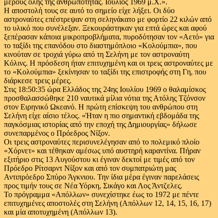
μέρους όλης της ανθρωπότητας. Ιούλιος 1969 μ.Χ.».
Η αποστολή τους σε αυτό το σημείο είχε λήξει. Οι δύο
αστροναύτες επέστρεψαν στη σεληνάκατο με φορτίο 22 κιλών από
το υλικό που συνέλεξαν. Ξεκουράστηκαν για επτά ώρες και αφού
ξεπέρασαν κάποια μικροπροβλήματα, πυροδότησαν τον «Αετό» για
το ταξίδι της επανόδου στο διαστημόπλοιο «Κολούμπια», που
κινούταν σε τροχιά γύρω από τη Σελήνη με τον αστροναύτη
Κόλινς. Η πρόσδεση ήταν επιτυχημένη και οι τρεις αστροναύτες με
το «Κολούμπια» ξεκίνησαν το ταξίδι της επιστροφής στη Γη, που
διάρκεσε τρεις μέρες.
Στις 18:50:35 ώρα Ελλάδος της 24ης Ιουλίου 1969 ο θαλαμίσκος
προσθαλασσώθηκε 210 ναυτικά μίλια νότια της Ατόλης Τζόνσον
στον Ειρηνικό Ωκεανό. Η πρώτη επίσκεψη του ανθρώπου στη
Σελήνη είχε αίσιο τέλος. «Ήταν η πιο σημαντική εβδομάδα της
παγκόσμιας ιστορίας από την εποχή της Δημιουργίας» δήλωσε
συνεπαρμένος ο Πρόεδρος Νίξον.
Οι τρεις αστροναύτες περισυνελέγησαν από το πολεμικό πλοίο
«Χόρνετ» και τέθηκαν αμέσως υπό αυστηρή καραντίνα. Πήραν
εξιτήριο στις 13 Αυγούστου κι έγιναν δεκτοί με τιμές από τον
Πρόεδρο Ρίτσαρντ Νίξον και από τον συμπατριώτη μας
Αντιπρόεδρο Σπύρο Άγκνιου. Την ίδια μέρα έγιναν παρελάσεις
προς τιμήν τους σε Νέα Υόρκη, Σικάγο και Λος Άντζελες.
Το πρόγραμμα «Απόλλων» συνεχίστηκε έως το 1972 με πέντε
επιτυχημένες αποστολές στη Σελήνη (Απόλλων 12, 14, 15, 16, 17)
και μία αποτυχημένη (Απόλλων 13).