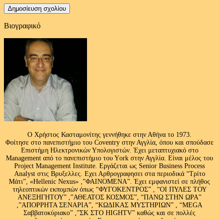
Βιογραφικό
Ο Χρήστος Κασταμονίτης γεννήθηκε στην Αθήνα το 1973.
Φοίτησε στο πανεπιστήμιο του Coventry στην Αγγλία, όπου και σπούδασε
Επιστήμη Ηλεκτρονικών Υπολογιστών. Έχει μεταπτυχιακό στο
Management από το πανεπιστήμιο του Υork στην Αγγλία. Είναι μέλος του
Project Management Institute. Εργάζεται ως Senior Business Process
Analyst στις Βρυξελλες. Εχει Αρθρογραφησει στα περιοδικά “Τρίτο
Μάτι”, «Hellenic Nexus» ,”ΦΑΙΝΟΜΕΝΑ”. Έχει εμφανιστεί σε πλήθος
τηλεοπτικών εκπομπών όπως “ΦΥΓΟΚΕΝΤΡΟΣ” , “ΟΙ ΠΥΛΕΣ ΤΟΥ
ΑΝΕΞΗΓΗΤΟΥ” ,”ΑΘΕΑΤΟΣ ΚΟΣΜΟΣ”, “ΠΑΝΩ ΣΤΗΝ ΩΡΑ”
,”ΑΠΟΡΡΗΤΑ ΣΕΝΑΡΙΑ”, “ΚΩΔΙΚΑΣ ΜΥΣΤΗΡΙΩΝ” , “MEGA
Σαββατοκύριακο” ,”ΣΚ ΣΤΟ HIGHTV” καθώς και σε πολλές