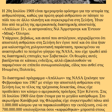
Η 20η Ιουλίου 1969 είναι ημερομηνία ορόσημο για την ιστορία της
ανθρωπότητας, καθώς για πρώτη φορά ανθρώπινο ον πάτησε το
πόδι του σε άλλο πλανήτη και συγκεκριμένα στη Σελήνη. Ήταν
δύο από τα μέλη της αμερικανικής διαστημικής αποστολής
«Απόλλων 11», οι αστροναύτες Νιλ Άρμστρονγκ και Έντουιν
«Μπαζ» Όλντριν.
Υπάρχουν, βεβαίως, και αυτοί που αντιλέγουν, ισχυριζόμενοι ότι
αποστολή ανθρώπου στη Σελήνη δεν έγινε ποτέ και ότι όλα ήταν
μια καλοστημένη χολιγουντιανή παράσταση, προκειμένου να
αναστηλωθεί το πεσμένο γόητρο της NASA, που είχε τρωθεί από
τις διαστημικές επιτυχίες των Σοβιετικών. Οι θεωρίες αυτές
βασίζονται σε κάποιες ενδείξεις, αλλά εξακολουθούν να
παραμένουν σε επίπεδο συνωμοσιολογίας, είδος που ανθεί στις
Ηνωμένες Πολιτείες.
Το διαστημικό πρόγραμμα «Απόλλων» της NASA ξεκίνησε τον
Φεβρουάριο του 1967 με στόχο την αποστολή ανθρώπου στη
Σελήνη έως το τέλος της τρέχουσας δεκαετίας, όπως είχε
προϊδεάσει τον κόσμο ο αμερικανός πρόεδρος Τζον Κένεντι. Στις
16 Ιουλίου 1969 όλα ήταν έτοιμα για το μεγάλο κατόρθωμα. Στο
ακρωτήριο Κανάβεραλ της Φλώριδας είχε συγκεντρωθεί πάνω από
1.000.000 κόσμου για να παρακολουθήσει την εκτόξευση, ενώ σε
700.000.000 υπολογίζονται όσοι «καρφώθηκαν» μπροστά στους