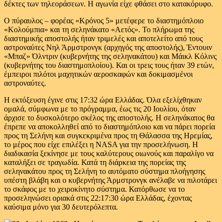
δέκτες των τηλεοράσεων. Η αγωνία είχε φθάσει στο κατακόρυφο.
Ο πύραυλος – φορέας «Κρόνος 5» μετέφερε το διαστημόπλοιο
«Κολούμπια» και τη σεληνάκατο «Αετός». Το πλήρωμα της
διαστημικής αποστολής ήταν τριμελές και αποτελείτο από τους
αστροναύτες Νηλ Άρμστρονγκ (αρχηγός της αποστολής), Έντουιν
«Μπαζ» Όλντριν (κυβερνήτης της σεληνακάτου) και Μάικλ Κόλινς
(κυβερνήτης του διαστημοπλοίου). Και οι τρεις τους ήταν 39 ετών,
έμπειροι πιλότοι μαχητικών αεροσκαφών και δοκιμασμένοι
αστροναύτες.
Η εκτόξευση έγινε στις 17:32 ώρα Ελλάδας. Όλα εξελίχθηκαν
ομαλά, σύμφωνα με το πρόγραμμα, έως τις 20 Ιουλίου, όταν
άρχισε το δυσκολότερο σκέλος της αποστολής. Η σεληνάκατος θα
έπρεπε να αποκολληθεί από το διαστημόπλοιο και να πάρει πορεία
προς τη Σελήνη και συγκεκριμένα προς τη Θάλασσα της Ηρεμίας,
το μέρος που είχε επιλέξει η NASA για την προσελήνωση. Η
διαδικασία ξεκίνησε με τους καλύτερους οιωνούς και παραλίγο να
καταλήξει σε τραγωδία. Κατά τη διάρκεια της πορείας της
σεληνακάτου προς τη Σελήνη το αυτόματο σύστημα πλοήγησης
υπέστη βλάβη και ο κυβερνήτης Άρμστρονγκ ανέλαβε να πιλοτάρει
το σκάφος με το χειροκίνητο σύστημα. Κατόρθωσε να το
προσεληνώσει οριακά στις 22:17:30 ώρα Ελλάδας, έχοντας
καύσιμα μόνο για 30 δευτερόλεπτα.