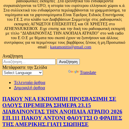
ραδιοφωνικές εκπομπές .Στα ερευνητικά του ενδιαφέροντα
συγκαταλέγονται τα UFO, η ιστορία του ευρύτερου ελληνικού χώρου κ.ά.
Στα συλλεκτικά του ενδιαφέροντα περιλαμβάνονται τα γραμματόσημα, τα
νομίσματα και τα χαρτονομίσματα.Είναι Έφεδρος Ειδικός Επιστήμονας
του Γ.Ε.Σ στο κλάδο των Διαβιβάσεων.Συμμετείχε στις ραδιοφωνικές
εκπομπές ΑΓΝΩΣΤΟΙ ΕΠΙΣΚΕΠΤΕΣ και ΟΙ ΧΡΗΣΤΕΣ στο
ATHENSJUKEBOX .Ειχε επισης και την δική του ραδιοφωνική εκπομπή
με τίτλο “ΔΙΑΒΑΙΝΟΝΤΑΣ ΤΗΝ ΑΝΟΠΑΙΑ ΑΤΡΑΠΟ” στο web radio
του Ε.Ο.Ε με θέματα που σκοπό έχουν να ξυπνήσουν και άλλους
συντρόφους για να περιμένουμε τους βαρβάρους ξένους ή μη.Προσωπικό
email :
kastamonitis@gmail.com
Αναζήτηση
Αναζήτηση
για:
Μετάφραστε την Σελίδα
Powered by
Translate
Τελευταία άρθρα
Δημοφιλή άρθρα
ΠΑΚΟΥ ΝΕΑ ΕΚΠΟΜΠΗ ΠΡΟΣΒΑΣΙΜΗ ΣΕ
ΟΛΟΥΣ ΠΡΕΜΙΕΡΑ ΣΗΜΕΡΑ 23.15
ΔΙΑΒΑΙΝΟΝΤΑΣ ΤΗΝ ΑΝΟΠΑΙΑ ΑΤΡΑΠΟ 2026
ΕΠ.111 ΠΑΚΟΥ ΑΝΤΟΝΙ ΦΑΟΥΤΣΙ Ο ΦΡΑΠΕΣ
ΤΗΣ ΑΜΕΡΙΚΗΣ.ΓΙΑΤΙ ΣΙΩΠΗΣΕ