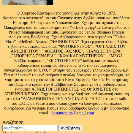
Ο Χρήστος Κασταμονίτης γεννήθηκε στην Αθήνα το 1973.
Φοίτησε στο πανεπιστήμιο του Coventry στην Αγγλία, όπου και σπούδασε
Επιστήμη Ηλεκτρονικών Υπολογιστών. Έχει μεταπτυχιακό στο
Management από το πανεπιστήμιο του Υork στην Αγγλία. Είναι μέλος του
Project Management Institute. Εργάζεται ως Senior Business Process
Analyst στις Βρυξελλες. Εχει Αρθρογραφησει στα περιοδικά “Τρίτο
Μάτι”, «Hellenic Nexus» ,”ΦΑΙΝΟΜΕΝΑ”. Έχει εμφανιστεί σε πλήθος
τηλεοπτικών εκπομπών όπως “ΦΥΓΟΚΕΝΤΡΟΣ” , “ΟΙ ΠΥΛΕΣ ΤΟΥ
ΑΝΕΞΗΓΗΤΟΥ” ,”ΑΘΕΑΤΟΣ ΚΟΣΜΟΣ”, “ΠΑΝΩ ΣΤΗΝ ΩΡΑ”
,”ΑΠΟΡΡΗΤΑ ΣΕΝΑΡΙΑ”, “ΚΩΔΙΚΑΣ ΜΥΣΤΗΡΙΩΝ” , “MEGA
Σαββατοκύριακο” ,”ΣΚ ΣΤΟ HIGHTV” καθώς και σε πολλές
ραδιοφωνικές εκπομπές .Στα ερευνητικά του ενδιαφέροντα
συγκαταλέγονται τα UFO, η ιστορία του ευρύτερου ελληνικού χώρου κ.ά.
Στα συλλεκτικά του ενδιαφέροντα περιλαμβάνονται τα γραμματόσημα, τα
νομίσματα και τα χαρτονομίσματα.Είναι Έφεδρος Ειδικός Επιστήμονας
του Γ.Ε.Σ στο κλάδο των Διαβιβάσεων.Συμμετείχε στις ραδιοφωνικές
εκπομπές ΑΓΝΩΣΤΟΙ ΕΠΙΣΚΕΠΤΕΣ και ΟΙ ΧΡΗΣΤΕΣ στο
ATHENSJUKEBOX .Ειχε επισης και την δική του ραδιοφωνική εκπομπή
με τίτλο “ΔΙΑΒΑΙΝΟΝΤΑΣ ΤΗΝ ΑΝΟΠΑΙΑ ΑΤΡΑΠΟ” στο web radio
του Ε.Ο.Ε με θέματα που σκοπό έχουν να ξυπνήσουν και άλλους
συντρόφους για να περιμένουμε τους βαρβάρους ξένους ή μη.Προσωπικό
email :
kastamonitis@gmail.com
Αναζήτηση
Αναζήτηση
για: