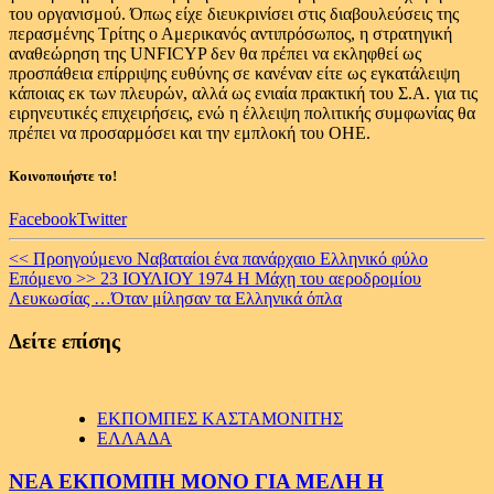
του οργανισμού. Όπως είχε διευκρινίσει στις διαβουλεύσεις της
περασμένης Τρίτης ο Αμερικανός αντιπρόσωπος, η στρατηγική
αναθεώρηση της UNFICYP δεν θα πρέπει να εκληφθεί ως
προσπάθεια επίρριψης ευθύνης σε κανέναν είτε ως εγκατάλειψη
κάποιας εκ των πλευρών, αλλά ως ενιαία πρακτική του Σ.Α. για τις
ειρηνευτικές επιχειρήσεις, ενώ η έλλειψη πολιτικής συμφωνίας θα
πρέπει να προσαρμόσει και την εμπλοκή του ΟΗΕ.
Κοινοποιήστε το!
Facebook
Twitter
Continue
<< Προηγούμενο
Ναβαταίοι ένα πανάρχαιο Ελληνικό φύλο
Επόμενο >>
23 ΙΟΥΛΙΟΥ 1974 Η Μάχη του αεροδρομίου
Reading
Λευκωσίας …Όταν μίλησαν τα Ελληνικά όπλα
Δείτε επίσης
ΕΚΠΟΜΠΕΣ ΚΑΣΤΑΜΟΝΙΤΗΣ
ΕΛΛΑΔΑ
ΝΕΑ ΕΚΠΟΜΠΗ ΜΟΝΟ ΓΙΑ ΜΕΛΗ Η