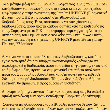
Τα 5 μόνιμα μέλη του Συμβουλίου Ασφαλείας (Σ.Α.) του ΟΗΕ δεν
κατόρθωσαν να συμφωνήσουν στο τελικό κείμενο του σχεδίου
ψηφίσματος για την ανανέωση της θητείας UNFICYP (Ειρηνευτική
Δύναμη του ΟΗΕ στην Κύπρο) στις χθεσινοβραδινές
διαβουλεύσεις τους. Έτσι, αποφάσισαν να συνεχίσουν τις
διαβουλεύσεις, αφού πρώτα λάβουν οδηγίες από τις κυβερνήσεις
τους. Σύμφωνα με το ΡΙΚ, η προγραμματισμένη για τη Δευτέρα
συνεδρίαση του Συμβουλίου Ασφαλείας των Ηνωμένων Εθνών,
για την ανανέωση της θητείας της UNFICYP μετατίθεται για την
Πέμπτη, 27 Ιουλίου.
Δεν είναι γνωστό το αποτέλεσμα των διαβουλεύσεων, ωστόσο
έγινε αντιληπτό ότι δεν υπάρχει ικανοποιητικός χρόνος για να
ολοκληρωθεί η διαδικασία, αφού το σχέδιο ψηφίσματος, εκτός από
τα 5 μόνιμα μέλη, πρέπει να συμφωνηθεί και από τα υπόλοιπα
μέλη του Συμβουλίου Ασφαλείας και στη συνέχεια να τεθεί σε
24ωρη «σιωπηρή διαδικασία». Τότε, αν δεν υπάρξει οιαδήποτε
ένσταση, θα προωθηθεί προς ομόφωνη υιοθέτηση.
Διπλωματική πηγή, πάντως, ήταν καθησυχαστική πως θα υπάρξει
ομαλή ανανέωση των όρων εντολής της Ειρηνευτικής Δύναμης.
Σύμφωνα με πληροφορίες του ΡΙΚ οι Αμερικανοί θέτουν ζήτημα
για στρατηγική αναθεώρηση όλων των ειρηνευτικών επιχειρήσεων