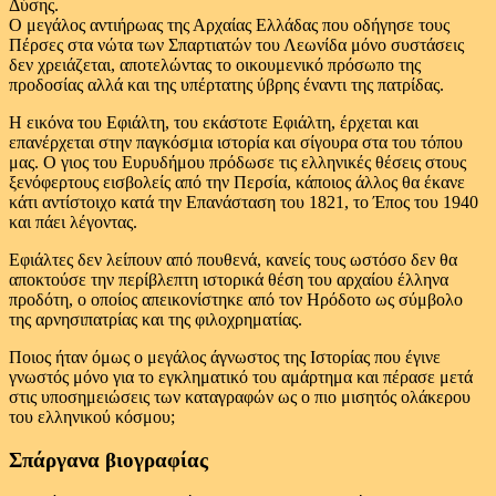
Δύσης.
Ο μεγάλος αντιήρωας της Αρχαίας Ελλάδας που οδήγησε τους
Πέρσες στα νώτα των Σπαρτιατών του Λεωνίδα μόνο συστάσεις
δεν χρειάζεται, αποτελώντας το οικουμενικό πρόσωπο της
προδοσίας αλλά και της υπέρτατης ύβρης έναντι της πατρίδας.
Η εικόνα του Εφιάλτη, του εκάστοτε Εφιάλτη, έρχεται και
επανέρχεται στην παγκόσμια ιστορία και σίγουρα στα του τόπου
μας. Ο γιος του Ευρυδήμου πρόδωσε τις ελληνικές θέσεις στους
ξενόφερτους εισβολείς από την Περσία, κάποιος άλλος θα έκανε
κάτι αντίστοιχο κατά την Επανάσταση του 1821, το Έπος του 1940
και πάει λέγοντας.
Εφιάλτες δεν λείπουν από πουθενά, κανείς τους ωστόσο δεν θα
αποκτούσε την περίβλεπτη ιστορικά θέση του αρχαίου έλληνα
προδότη, ο οποίος απεικονίστηκε από τον Ηρόδοτο ως σύμβολο
της αρνησιπατρίας και της φιλοχρηματίας.
Ποιος ήταν όμως ο μεγάλος άγνωστος της Ιστορίας που έγινε
γνωστός μόνο για το εγκληματικό του αμάρτημα και πέρασε μετά
στις υποσημειώσεις των καταγραφών ως ο πιο μισητός ολάκερου
του ελληνικού κόσμου;
Σπάργανα βιογραφίας