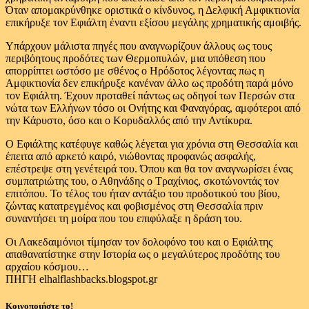
Όταν απομακρύνθηκε οριστικά ο κίνδυνος, η Δελφική Αμφικτιονία
επικήρυξε τον Εφιάλτη έναντι εξίσου μεγάλης χρηματικής αμοιβής.
Υπάρχουν μάλιστα πηγές που αναγνωρίζουν άλλους ως τους
περιβόητους προδότες των Θερμοπυλών, μια υπόθεση που
απορρίπτει ωστόσο με σθένος ο Ηρόδοτος λέγοντας πως η
Αμφικτιονία δεν επικήρυξε κανέναν άλλο ως προδότη παρά μόνο
τον Εφιάλτη. Έχουν προταθεί πάντως ως οδηγοί των Περσών στα
νώτα των Ελλήνων τόσο οι Ονήτης και Φαναγόρας, αμφότεροι από
την Κάρυστο, όσο και ο Κορυδαλλός από την Αντίκυρα.
Ο Εφιάλτης κατέφυγε καθώς λέγεται για χρόνια στη Θεσσαλία και
έπειτα από αρκετό καιρό, νιώθοντας προφανώς ασφαλής,
επέστρεψε στη γενέτειρά του. Όπου και θα τον αναγνωρίσει ένας
συμπατριώτης του, ο Αθηνάδης ο Τραχίνιος, σκοτώνοντάς τον
επιτόπου. Το τέλος του ήταν αντάξιο του προδοτικού του βίου,
ζώντας κατατρεγμένος και φοβισμένος στη Θεσσαλία πριν
συναντήσει τη μοίρα που του επιφύλαξε η δράση του.
Οι Λακεδαιμόνιοι τίμησαν τον δολοφόνο του και ο Εφιάλτης
απαθανατίστηκε στην Ιστορία ως ο μεγαλύτερος προδότης του
αρχαίου κόσμου…
ΠΗΓΗ elhalflashbacks.blogspot.gr
Κοινοποιήστε το!