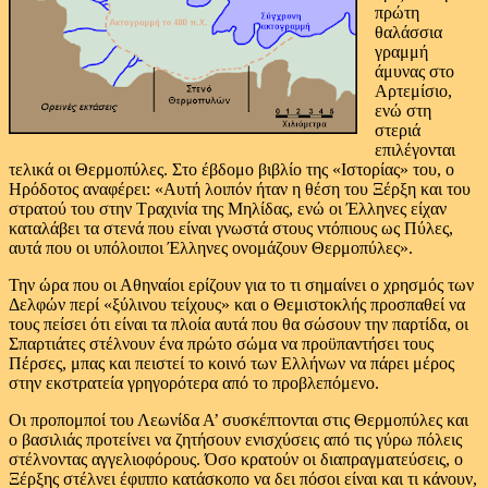
πρώτη
θαλάσσια
γραμμή
άμυνας στο
Αρτεμίσιο,
ενώ στη
στεριά
επιλέγονται
τελικά οι Θερμοπύλες. Στο έβδομο βιβλίο της «Ιστορίας» του, ο
Ηρόδοτος αναφέρει: «Αυτή λοιπόν ήταν η θέση του Ξέρξη και του
στρατού του στην Τραχινία της Μηλίδας, ενώ οι Έλληνες είχαν
καταλάβει τα στενά που είναι γνωστά στους ντόπιους ως Πύλες,
αυτά που οι υπόλοιποι Έλληνες ονομάζουν Θερμοπύλες».
Την ώρα που οι Αθηναίοι ερίζουν για το τι σημαίνει ο χρησμός των
Δελφών περί «ξύλινου τείχους» και ο Θεμιστοκλής προσπαθεί να
τους πείσει ότι είναι τα πλοία αυτά που θα σώσουν την παρτίδα, οι
Σπαρτιάτες στέλνουν ένα πρώτο σώμα να προϋπαντήσει τους
Πέρσες, μπας και πειστεί το κοινό των Ελλήνων να πάρει μέρος
στην εκστρατεία γρηγορότερα από το προβλεπόμενο.
Οι προπομποί του Λεωνίδα Α’ συσκέπτονται στις Θερμοπύλες και
ο βασιλιάς προτείνει να ζητήσουν ενισχύσεις από τις γύρω πόλεις
στέλνοντας αγγελιοφόρους. Όσο κρατούν οι διαπραγματεύσεις, ο
Ξέρξης στέλνει έφιππο κατάσκοπο να δει πόσοι είναι και τι κάνουν,