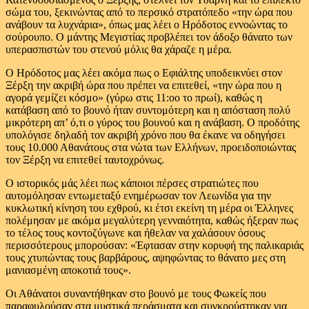
σώμα του, ξεκινώντας από το περσικό στρατόπεδο «την ώρα που
ανάβουν τα λυχνάρια», όπως μας λέει ο Ηρόδοτος εννοώντας το
σούρουπο. Ο μάντης Μεγιστίας προβλέπει τον άδοξο θάνατο των
υπερασπιστών του στενού μόλις θα χάραζε η μέρα.
Ο Ηρόδοτος μας λέει ακόμα πως ο Εφιάλτης υποδεικνύει στον
Ξέρξη την ακριβή ώρα που πρέπει να επιτεθεί, «την ώρα που η
αγορά γεμίζει κόσμο» (γύρω στις 11:οο το πρωί), καθώς η
κατάβαση από το βουνό ήταν συντομότερη και η απόσταση πολύ
μικρότερη απ’ ό,τι ο γύρος του βουνού και η ανάβαση. Ο προδότης
υπολόγισε δηλαδή τον ακριβή χρόνο που θα έκανε να οδηγήσει
τους 10.000 Αθανάτους στα νώτα των Ελλήνων, προειδοποιώντας
τον Ξέρξη να επιτεθεί ταυτοχρόνως.
Ο ιστορικός μάς λέει πως κάποιοι πέρσες στρατιώτες που
αυτομόλησαν εντωμεταξύ ενημέρωσαν τον Λεωνίδα για την
κυκλωτική κίνηση του εχθρού, κι έτσι εκείνη τη μέρα οι Έλληνες
πολέμησαν με ακόμα μεγαλύτερη γενναιότητα, καθώς ήξεραν πως
το τέλος τους κοντοζύγωνε και ήθελαν να χαλάσουν όσους
περισσότερους μπορούσαν: «Έφτασαν στην κορυφή της παλικαριάς
τους χτυπώντας τους βαρβάρους, αψηφώντας το θάνατο μες στη
μανιασμένη αποκοτιά τους».
Οι Αθάνατοι συναντήθηκαν στο βουνό με τους Φωκείς που
παραφυλούσαν στα μυστικά περάσματα και συγκρούστηκαν για