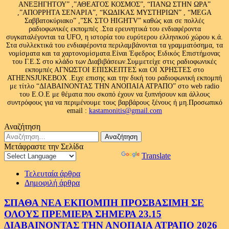
ΑΝΕΞΗΓΗΤΟΥ” ,”ΑΘΕΑΤΟΣ ΚΟΣΜΟΣ”, “ΠΑΝΩ ΣΤΗΝ ΩΡΑ”
,”ΑΠΟΡΡΗΤΑ ΣΕΝΑΡΙΑ”, “ΚΩΔΙΚΑΣ ΜΥΣΤΗΡΙΩΝ” , “MEGA
Σαββατοκύριακο” ,”ΣΚ ΣΤΟ HIGHTV” καθώς και σε πολλές
ραδιοφωνικές εκπομπές .Στα ερευνητικά του ενδιαφέροντα
συγκαταλέγονται τα UFO, η ιστορία του ευρύτερου ελληνικού χώρου κ.ά.
Στα συλλεκτικά του ενδιαφέροντα περιλαμβάνονται τα γραμματόσημα, τα
νομίσματα και τα χαρτονομίσματα.Είναι Έφεδρος Ειδικός Επιστήμονας
του Γ.Ε.Σ στο κλάδο των Διαβιβάσεων.Συμμετείχε στις ραδιοφωνικές
εκπομπές ΑΓΝΩΣΤΟΙ ΕΠΙΣΚΕΠΤΕΣ και ΟΙ ΧΡΗΣΤΕΣ στο
ATHENSJUKEBOX .Ειχε επισης και την δική του ραδιοφωνική εκπομπή
με τίτλο “ΔΙΑΒΑΙΝΟΝΤΑΣ ΤΗΝ ΑΝΟΠΑΙΑ ΑΤΡΑΠΟ” στο web radio
του Ε.Ο.Ε με θέματα που σκοπό έχουν να ξυπνήσουν και άλλους
συντρόφους για να περιμένουμε τους βαρβάρους ξένους ή μη.Προσωπικό
email :
kastamonitis@gmail.com
Αναζήτηση
Αναζήτηση
για:
Μετάφραστε την Σελίδα
Powered by
Translate
Τελευταία άρθρα
Δημοφιλή άρθρα
ΣΠΑΘΑ ΝΕΑ ΕΚΠΟΜΠΗ ΠΡΟΣΒΑΣΙΜΗ ΣΕ
ΟΛΟΥΣ ΠΡΕΜΙΕΡΑ ΣΗΜΕΡΑ 23.15
ΔΙΑΒΑΙΝΟΝΤΑΣ ΤΗΝ ΑΝΟΠΑΙΑ ΑΤΡΑΠΟ 2026