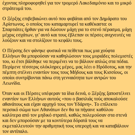
έχοντας πληροφορηθεί για τον τρομερό Λακεδαιμόνιο και το μικρό
στράτευμά του.
Ο Ξέρξης επιβεβαιώνει αυτό που φοβάται από τον Δημάρατο του
Αρίστωνος, ο οποίος του καταμαρτυρεί τα καθέκαστα: οι
Σπαρτιάτες ήρθαν για να δώσουν μάχη για το στενό πέρασμα, μάχη
μέχρις εσχάτων, γι’ αυτό και τους έβλεπαν οι πέρσες ανιχνευτές να
λούζουν και να στολίζουν το κεφάλι τους.
Ο Πέρσης δεν φάνηκε φυσικά να πείθεται πως μια χούφτα
Ελλήνων θα μπορούσαν να καθηλώσουν τους μυριάδες πολεμιστές
του, κι έτσι βάλθηκε να περιμένει να το βάλουν απλώς στα πόδια.
Περίμενε τέσσερις ολόκληρες μέρες, μας λέει ο Ηρόδοτος, και την
πέμπτη στέλνει εναντίον τους τους Μήδους και τους Κισσίους, οι
οποίοι συντρίβονται πάνω στη γενναιότητα των αντρών του
Λεωνίδα.
Όταν και οι Πέρσες υπέφεραν τα ίδια δεινά, ο Ξέρξης ξαποστέλνει
εναντίον των Ελλήνων αυτούς «που ο βασιλιάς τούς αποκαλούσε
αθανάτους και είχαν αρχηγό τους τον Υδάρνη». Το επίλεκτο
περσικό σώμα των Αθανάτων δεν θα τα πήγαινε καθόλου
καλύτερα από τον μηδικό στρατό, καθώς πολεμούσαν στα στενά
και δεν μπορούσαν με τα κοντύτερα δόρατά τους να
εκμεταλλευτούν την αριθμητική τους υπεροχή και να καταβάλουν
τον αντίπαλο.