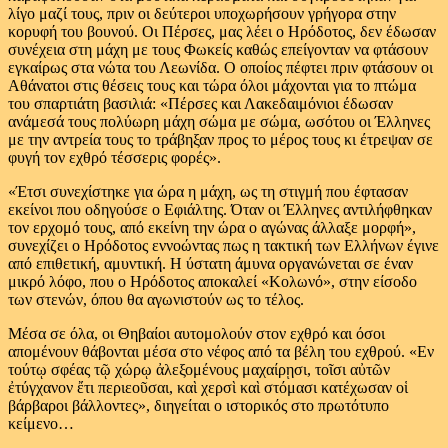
λίγο μαζί τους, πριν οι δεύτεροι υποχωρήσουν γρήγορα στην
κορυφή του βουνού. Οι Πέρσες, μας λέει ο Ηρόδοτος, δεν έδωσαν
συνέχεια στη μάχη με τους Φωκείς καθώς επείγονταν να φτάσουν
εγκαίρως στα νώτα του Λεωνίδα. Ο οποίος πέφτει πριν φτάσουν οι
Αθάνατοι στις θέσεις τους και τώρα όλοι μάχονται για το πτώμα
του σπαρτιάτη βασιλιά: «Πέρσες και Λακεδαιμόνιοι έδωσαν
ανάμεσά τους πολύωρη μάχη σώμα με σώμα, ωσότου οι Έλληνες
με την αντρεία τους το τράβηξαν προς το μέρος τους κι έτρεψαν σε
φυγή τον εχθρό τέσσερις φορές».
«Έτσι συνεχίστηκε για ώρα η μάχη, ως τη στιγμή που έφτασαν
εκείνοι που οδηγούσε ο Εφιάλτης. Όταν οι Έλληνες αντιλήφθηκαν
τον ερχομό τους, από εκείνη την ώρα ο αγώνας άλλαξε μορφή»,
συνεχίζει ο Ηρόδοτος εννοώντας πως η τακτική των Ελλήνων έγινε
από επιθετική, αμυντική. Η ύστατη άμυνα οργανώνεται σε έναν
μικρό λόφο, που ο Ηρόδοτος αποκαλεί «Κολωνό», στην είσοδο
των στενών, όπου θα αγωνιστούν ως το τέλος.
Μέσα σε όλα, οι Θηβαίοι αυτομολούν στον εχθρό και όσοι
απομένουν θάβονται μέσα στο νέφος από τα βέλη του εχθρού. «Εν
τούτῳ σφέας τῷ χώρῳ ἀλεξομένους μαχαίρῃσι, τοῖσι αὐτῶν
ἐτύγχανον ἔτι περιεοῦσαι, καὶ χερσὶ καὶ στόμασι κατέχωσαν οἱ
βάρβαροι βάλλοντες», διηγείται ο ιστορικός στο πρωτότυπο
κείμενο…