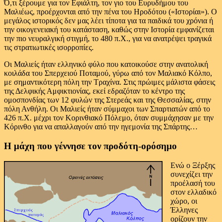
Ό,τι ξέρουμε για τον Εφιάλτη, τον γιο του Ευρυδήμου του
Μαλιέως, προέρχονται από την πένα του Ηροδότου («Ιστορίαι»). Ο
μεγάλος ιστορικός δεν μας λέει τίποτα για τα παιδικά του χρόνια ή
την οικογενειακή του κατάσταση, καθώς στην Ιστορία εμφανίζεται
την πιο νευραλγική στιγμή, το 480 π.Χ., για να ανατρέψει τραγικά
τις στρατιωτικές ισορροπίες.
Οι Μαλιείς ήταν ελληνικό φύλο που κατοικούσε στην ανατολική
κοιλάδα του Σπερχειού Ποταμού, γύρω από τον Μαλιακό Κόλπο,
με σημαντικότερη πόλη την Τραχίνα. Στις πρώιμες μάλιστα φάσεις
της Δελφικής Αμφικτιονίας, εκεί εδραζόταν το κέντρο της
ομοσπονδίας των 12 φυλών της Στερεάς και της Θεσσαλίας, στην
πόλη Ανθήλη. Οι Μαλιείς ήταν σύμμαχοι των Σπαρτιατών από το
426 π.Χ. μέχρι τον Κορινθιακό Πόλεμο, όταν συμμάχησαν με την
Κόρινθο για να απαλλαγούν από την ηγεμονία της Σπάρτης…
Η μάχη που γέννησε τον προδότη-ορόσημο
Ενώ ο Ξέρξης
συνεχίζει την
προέλασή του
στον ελλαδικό
χώρο, οι
Έλληνες
ορίζουν την