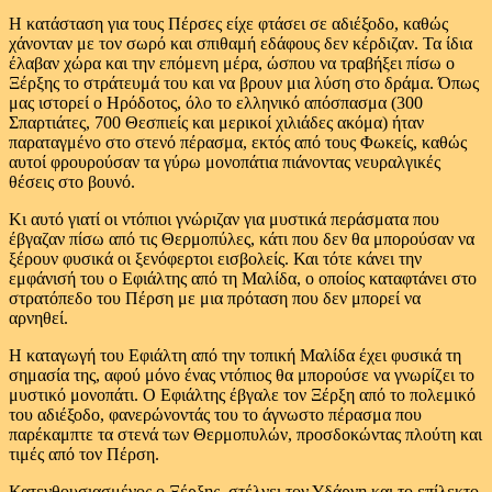
Η κατάσταση για τους Πέρσες είχε φτάσει σε αδιέξοδο, καθώς
χάνονταν με τον σωρό και σπιθαμή εδάφους δεν κέρδιζαν. Τα ίδια
έλαβαν χώρα και την επόμενη μέρα, ώσπου να τραβήξει πίσω ο
Ξέρξης το στράτευμά του και να βρουν μια λύση στο δράμα. Όπως
μας ιστορεί ο Ηρόδοτος, όλο το ελληνικό απόσπασμα (300
Σπαρτιάτες, 700 Θεσπιείς και μερικοί χιλιάδες ακόμα) ήταν
παραταγμένο στο στενό πέρασμα, εκτός από τους Φωκείς, καθώς
αυτοί φρουρούσαν τα γύρω μονοπάτια πιάνοντας νευραλγικές
θέσεις στο βουνό.
Κι αυτό γιατί οι ντόπιοι γνώριζαν για μυστικά περάσματα που
έβγαζαν πίσω από τις Θερμοπύλες, κάτι που δεν θα μπορούσαν να
ξέρουν φυσικά οι ξενόφερτοι εισβολείς. Και τότε κάνει την
εμφάνισή του ο Εφιάλτης από τη Μαλίδα, ο οποίος καταφτάνει στο
στρατόπεδο του Πέρση με μια πρόταση που δεν μπορεί να
αρνηθεί.
Η καταγωγή του Εφιάλτη από την τοπική Μαλίδα έχει φυσικά τη
σημασία της, αφού μόνο ένας ντόπιος θα μπορούσε να γνωρίζει το
μυστικό μονοπάτι. Ο Εφιάλτης έβγαλε τον Ξέρξη από το πολεμικό
του αδιέξοδο, φανερώνοντάς του το άγνωστο πέρασμα που
παρέκαμπτε τα στενά των Θερμοπυλών, προσδοκώντας πλούτη και
τιμές από τον Πέρση.
Κατενθουσιασμένος ο Ξέρξης, στέλνει τον Υδάρνη και το επίλεκτο