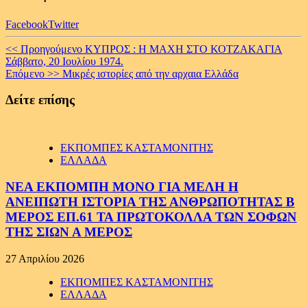
Facebook
Twitter
Continue
<< Προηγούμενο
ΚΥΠΡΟΣ : Η ΜΑΧΗ ΣΤΟ ΚΟΤΖΑΚΑΓΙΑ
Σάββατο, 20 Ιουλίου 1974.
Reading
Επόμενο >>
Μικρές ιστορίες από την αρχαια Ελλάδα
Δείτε επίσης
ΕΚΠΟΜΠΕΣ ΚΑΣΤΑΜΟΝΙΤΗΣ
ΕΛΛΑΔΑ
ΝΕΑ ΕΚΠΟΜΠΗ ΜΟΝΟ ΓΙΑ ΜΕΛΗ Η
ΑΝΕΙΠΩΤΗ ΙΣΤΟΡΙΑ ΤΗΣ ΑΝΘΡΩΠΟΤΗΤΑΣ Β
ΜΕΡΟΣ ΕΠ.61 ΤΑ ΠΡΩΤΟΚΟΛΛΑ ΤΩΝ ΣΟΦΩΝ
ΤΗΣ ΣΙΩΝ Α ΜΕΡΟΣ
27 Απριλίου 2026
ΕΚΠΟΜΠΕΣ ΚΑΣΤΑΜΟΝΙΤΗΣ
ΕΛΛΑΔΑ