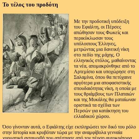
Το τέλος του προδότη
Με την προδοτική υπόδειξη
του Εφιάλτη, οι Πέρσες
απώθησαν τους Φωκείς και
περικύκλωσαν τους
υπόλοιπους Έλληνες,
μετρώντας μια δανεική νίκη
στο πεδίο της μάχης. Ο
ελληνικός στόλος, μαθαίνοντας
τα νέα, απομακρύνθηκε από το
Αρτεμίσιο και υποχώρησε στη
Σαλαμίνα, όπου θα πετύχαινε
αργότερα μια αποφασιστικής
σπουδαιότητας νίκη, η οποία με
τους θριάμβους των Πλαταιών
και της Μυκάλης θα ματαίωναν
οριστικά τα σχέδια των
Περσών για κατάκτηση του
ελλαδικού χώρου.
Όσο γίνονταν αυτά, ο Εφιάλτης είχε εκπληρώσει τον δικό του ρόλο
στην Ιστορία και κρυβόταν τώρα με την αναμφίβολα γενναία
χρηματική ανταμοιβή που απέσπασε από τον πέρση αυτοκράτορα.