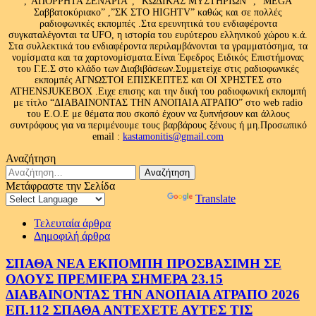
,”ΑΠΟΡΡΗΤΑ ΣΕΝΑΡΙΑ”, “ΚΩΔΙΚΑΣ ΜΥΣΤΗΡΙΩΝ” , “MEGA
Σαββατοκύριακο” ,”ΣΚ ΣΤΟ HIGHTV” καθώς και σε πολλές
ραδιοφωνικές εκπομπές .Στα ερευνητικά του ενδιαφέροντα
συγκαταλέγονται τα UFO, η ιστορία του ευρύτερου ελληνικού χώρου κ.ά.
Στα συλλεκτικά του ενδιαφέροντα περιλαμβάνονται τα γραμματόσημα, τα
νομίσματα και τα χαρτονομίσματα.Είναι Έφεδρος Ειδικός Επιστήμονας
του Γ.Ε.Σ στο κλάδο των Διαβιβάσεων.Συμμετείχε στις ραδιοφωνικές
εκπομπές ΑΓΝΩΣΤΟΙ ΕΠΙΣΚΕΠΤΕΣ και ΟΙ ΧΡΗΣΤΕΣ στο
ATHENSJUKEBOX .Ειχε επισης και την δική του ραδιοφωνική εκπομπή
με τίτλο “ΔΙΑΒΑΙΝΟΝΤΑΣ ΤΗΝ ΑΝΟΠΑΙΑ ΑΤΡΑΠΟ” στο web radio
του Ε.Ο.Ε με θέματα που σκοπό έχουν να ξυπνήσουν και άλλους
συντρόφους για να περιμένουμε τους βαρβάρους ξένους ή μη.Προσωπικό
email :
kastamonitis@gmail.com
Αναζήτηση
Αναζήτηση
για:
Μετάφραστε την Σελίδα
Powered by
Translate
Τελευταία άρθρα
Δημοφιλή άρθρα
ΣΠΑΘΑ ΝΕΑ ΕΚΠΟΜΠΗ ΠΡΟΣΒΑΣΙΜΗ ΣΕ
ΟΛΟΥΣ ΠΡΕΜΙΕΡΑ ΣΗΜΕΡΑ 23.15
ΔΙΑΒΑΙΝΟΝΤΑΣ ΤΗΝ ΑΝΟΠΑΙΑ ΑΤΡΑΠΟ 2026
ΕΠ.112 ΣΠΑΘΑ ΑΝΤΕΧΕΤΕ ΑΥΤΕΣ ΤΙΣ