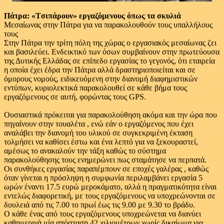
Πάτρα: «Tσιπάρουν» εργαζόμενους όπως τα σκυλιά
Μεσαίωνας στην Πάτρα για να παρακολουθούν τους υπαλλήλους
τους
Στην Πάτρα την τρίτη πόλη της χώρας ο εργασιακός μεσαίωνας ζει
και βασιλεύει. Ενδεικτικό των όσων συμβαίνουν στην πρωτεύουσα
της Δυτικής Ελλάδας σε επίπεδο εργασίας το γεγονός, ότι εταιρεία
η οποία έχει έδρα την Πάτρα αλλά δραστηριοποιείται και σε
όμορους νομούς, ειδικευόμενη στην διανομή διαφημιστικών
εντύπων, κυριολεκτικά παρακολουθεί σε κάθε βήμα τους
εργαζόμενους σε αυτή, φορώντας τους GPS.
Ουσιαστικά πρόκειται για παρακολούθηση ακόμα και την ώρα που
πηγαίνουν στην τουαλέτα , ενώ εάν ο εργαζόμενος που έχει
αναλάβει την διανομή του υλικού σε συγκεκριμένη έκταση
τολμήσει να καθίσει έστω και ένα λεπτό για να ξεκουραστεί,
αμέσως το ανακαλούν την τάξη καθώς το σύστημα
παρακολούθησης τους ενημερώνει πως σταμάτησε να περπατά.
Οι συνθήκες εργασίας παραπέμπουν σε εποχές γαλέρας , καθώς
όταν γίνεται η πρόσληψη η συμφωνία περιλαμβάνει εργασία 5
ωρών έναντι 17.5 ευρώ μεροκάματο, αλλά η πραγματικότητα είναι
εντελώς διαφορετική, με τους εργαζόμενους να υποχρεώνονται σε
δουλειά από τις 7.00 το πρωί έως τις 9.00 με 9.30 το βράδυ.
Ο κάθε ένας από τους εργαζόμενους υποχρεώνεται να διανύει
καθημερινά μία απόσταση 42 χιλιομέτρων χωρίς δικαίωμα για