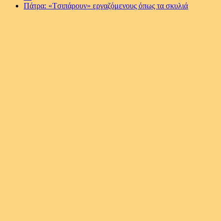
Πάτρα: «Tσιπάρουν» εργαζόμενους όπως τα σκυλιά