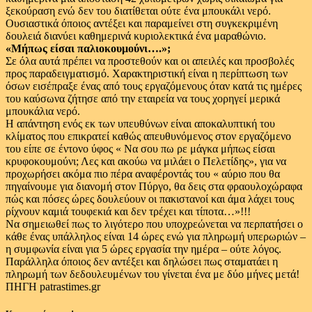
ξεκούραση ενώ δεν του διατίθεται ούτε ένα μπουκάλι νερό.
Ουσιαστικά όποιος αντέξει και παραμείνει στη συγκεκριμένη
δουλειά διανύει καθημερινά κυριολεκτικά ένα μαραθώνιο.
«Μήπως είσαι παλιοκουμούνι….»;
Σε όλα αυτά πρέπει να προστεθούν και οι απειλές και προσβολές
προς παραδειγματισμό. Χαρακτηριστική είναι η περίπτωση των
όσων εισέπραξε ένας από τους εργαζόμενους όταν κατά τις ημέρες
του καύσωνα ζήτησε από την εταιρεία να τους χορηγεί μερικά
μπουκάλια νερό.
Η απάντηση ενός εκ των υπευθύνων είναι αποκαλυπτική του
κλίματος που επικρατεί καθώς απευθυνόμενος στον εργαζόμενο
του είπε σε έντονο ύφος « Να σου πω ρε μάγκα μήπως είσαι
κρυφοκουμούνι; Λες και ακούω να μιλάει ο Πελετίδης», για να
προχωρήσει ακόμα πιο πέρα αναφέροντάς του « αύριο που θα
πηγαίνουμε για διανομή στον Πύργο, θα δεις στα φραουλοχώραφα
πώς και πόσες ώρες δουλεύουν οι πακιστανοί και άμα λάχει τους
ρίχνουν καμιά τουφεκιά και δεν τρέχει και τίποτα…»!!!
Να σημειωθεί πως το λιγότερο που υποχρεώνεται να περπατήσει ο
κάθε ένας υπάλληλος είναι 14 ώρες ενώ για πληρωμή υπερωριών –
η συμφωνία είναι για 5 ώρες εργασία την ημέρα – ούτε λόγος.
Παράλληλα όποιος δεν αντέξει και δηλώσει πως σταματάει η
πληρωμή των δεδουλευμένων του γίνεται ένα με δύο μήνες μετά!
ΠΗΓΗ patrastimes.gr