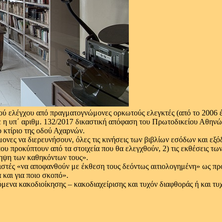
κού ελέγχου από πραγματογνώμονες ορκωτούς ελεγκτές (από το 2006 έ
 η υπ΄ αριθμ. 132/2017 δικαστική απόφαση του Πρωτοδικείου Αθηνών
 κτίριο της οδού Αχαρνών.
νες να διερευνήσουν, όλες τις κινήσεις των βιβλίων εσόδων και εξ
που προκύπτουν από τα στοιχεία που θα ελεγχθούν, 2) τις εκθέσεις τ
ληψη των καθηκόντων τους».
στές «να αποφανθούν με έκθεση τους δεόντως αιτιολογημένη» ως προς
 και για ποιο σκοπό».
μενα κακοδιοίκησης – κακοδιαχείρισης και τυχόν διαφθοράς ή και τ