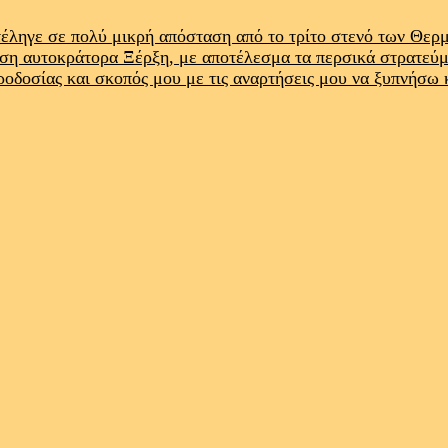
έληγε σε πολύ μικρή απόσταση από το τρίτο στενό των Θε
ρση αυτοκράτορα Ξέρξη, με αποτέλεσμα τα περσικά στρατεύ
προδοσίας και σκοπός μου με τις αναρτήσεις μου να ξυπνήσω