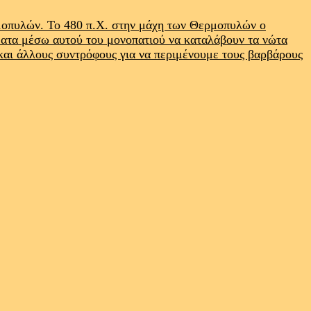
ρμοπυλών. Το 480 π.Χ. στην μάχη των Θερμοπυλών ο
ματα μέσω αυτού του μονοπατιού να καταλάβουν τα νώτα
 και άλλους συντρόφους για να περιμένουμε τους βαρβάρους