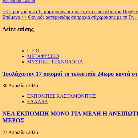
Facebook
Twitter
Continue
<< Προηγούμενο
Tι μαρτυρούν οι τρύπες στο επιστύλιο του Παρθε
Επόμενο >>
Φονικός αστεροειδής σε τροχιά σύγκρουσης με τη Γη 
Reading
Δείτε επίσης
U.F.O
ΜΕΤΑΦΥΣΙΚΟ
ΜΥΣΤΙΚΗ ΤΕΧΝΟΛΟΓΙΑ
Τουλάχιστον 17 σεισμοί το τελευταίο 24ωρο κοντά στ
30 Απριλίου 2026
ΕΚΠΟΜΠΕΣ ΚΑΣΤΑΜΟΝΙΤΗΣ
ΕΛΛΑΔΑ
ΝΕΑ ΕΚΠΟΜΠΗ ΜΟΝΟ ΓΙΑ ΜΕΛΗ Η ΑΝΕΙΠΩΤΗ
ΜΕΡΟΣ
27 Απριλίου 2026