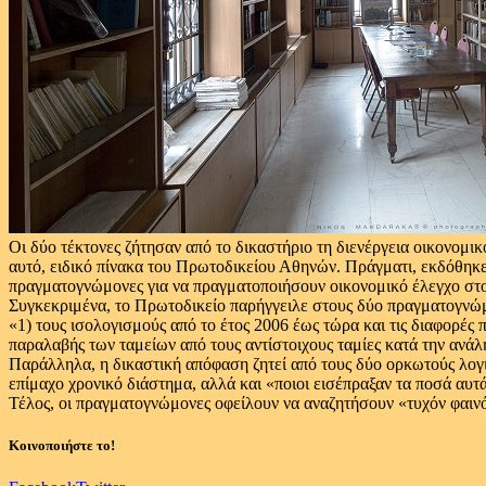
Οι δύο τέκτονες ζήτησαν από το δικαστήριο τη διενέργεια οικονομι
αυτό, ειδικό πίνακα του Πρωτοδικείου Αθηνών. Πράγματι, εκδόθηκε
πραγματογνώμονες για να πραγματοποιήσουν οικονομικό έλεγχο στο
Συγκεκριμένα, το Πρωτοδικείο παρήγγειλε στους δύο πραγματογνώμο
«1) τους ισολογισμούς από το έτος 2006 έως τώρα και τις διαφορές 
παραλαβής των ταμείων από τους αντίστοιχους ταμίες κατά την ανά
Παράλληλα, η δικαστική απόφαση ζητεί από τους δύο ορκωτούς λογι
επίμαχο χρονικό διάστημα, αλλά και «ποιοι εισέπραξαν τα ποσά αυτά
Τέλος, οι πραγματογνώμονες οφείλουν να αναζητήσουν «τυχόν φαινό
Κοινοποιήστε το!