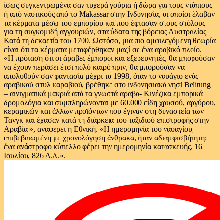
ίσως συγκεντρωμένα σαν τυχερά γούρια ή δώρα για τους ντόπιους
ή από ναυτικούς από το Makassar στην Ινδονησία, οι οποίοι έλαβαν
τα κέρματα μέσω του εμπορίου και που έφτασαν στους στόλους
για τη συγκομιδή αγγουριών, στα ύδατα της βόρειας Αυστραλίας
Κατά τη δεκαετία του 1700. Ωστόσο, μια πιο αμφιλεγόμενη θεωρία
είναι ότι τα κέρματα μεταφέρθηκαν μαζί σε ένα αραβικό πλοίο.
«Η πρόταση ότι οι άραβες έμποροι και εξερευνητές, θα μπορούσαν
να έχουν περάσει έτσι πολύ καιρό πριν, θα μπορούσαν να
απολυθούν σαν φαντασία μέχρι το 1998, όταν το ναυάγιο ενός
αραβικού στυλ καραβιού, βρέθηκε στο ινδονησιακό νησί Belitung
– αινιγματικά μακριά από τα γνωστά αραβο- Κινέζικα εμπορικά
δρομολόγια και συμπληρώνονται με 60.000 είδη χρυσού, αργύρου,
κεραμικών και άλλων προϊόντων που έγιναν στη δυναστεία των
Τανγκ και έχασαν κατά τη διάρκεια του ταξιδιού επιστροφής στην
Αραβία », αναφέρει η Εθνική. «Η ημερομηνία του ναυαγίου,
επιβεβαιωμένη με χρονολόγηση άνθρακα, ήταν αδιαμφισβήτητη:
ένα ανάστροφο κύπελλο φέρει την ημερομηνία κατασκευής, 16
Ιουλίου, 826 Δ.Α.».