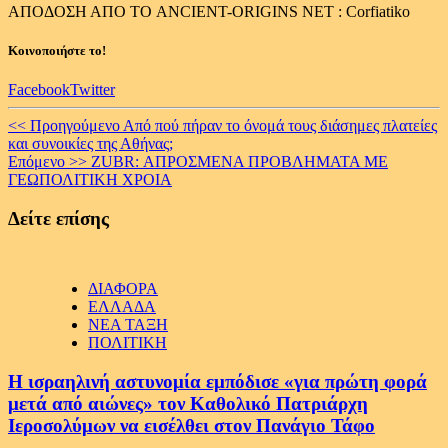
ΑΠΟΔΟΣΗ ΑΠΟ ΤΟ ANCIENT-ORIGINS NET : Corfiatiko
Κοινοποιήστε το!
Facebook
Twitter
Continue
<< Προηγούμενο
Από πού πήραν το όνομά τους διάσημες πλατείες
και συνοικίες της Αθήνας;
Reading
Επόμενο >>
ZUBR: ΑΠΡΟΣΜΕΝΑ ΠΡΟΒΛΗΜΑΤΑ ΜΕ
ΓΕΩΠΟΛΙΤΙΚΗ ΧΡΟΙΑ
Δείτε επίσης
ΔΙΑΦΟΡΑ
ΕΛΛΑΔΑ
ΝΕΑ ΤΑΞΗ
ΠΟΛΙΤΙΚΗ
Η ισραηλινή αστυνομία εμπόδισε «για πρώτη φορά
μετά από αιώνες» τον Καθολικό Πατριάρχη
Ιεροσολύμων να εισέλθει στον Πανάγιο Τάφο