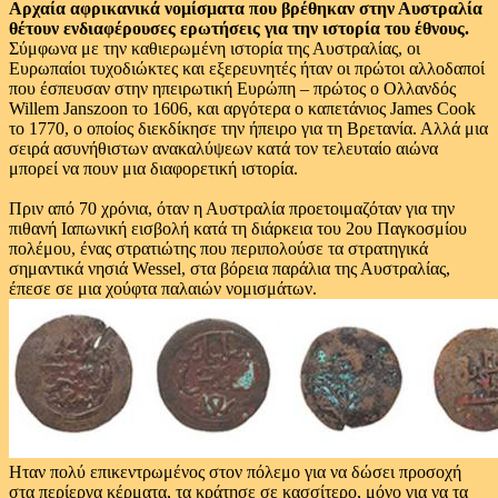
Αρχαία αφρικανικά νομίσματα που βρέθηκαν στην Αυστραλία
θέτουν ενδιαφέρουσες ερωτήσεις για την ιστορία του έθνους.
Σύμφωνα με την καθιερωμένη ιστορία της Αυστραλίας, οι
Ευρωπαίοι τυχοδιώκτες και εξερευνητές ήταν οι πρώτοι αλλοδαποί
που έσπευσαν στην ηπειρωτική Ευρώπη – πρώτος o Oλλανδός
Willem Janszoon το 1606, και αργότερα ο καπετάνιος James Cook
το 1770, ο οποίος διεκδίκησε την ήπειρο για τη Βρετανία. Αλλά μια
σειρά ασυνήθιστων ανακαλύψεων κατά τον τελευταίο αιώνα
μπορεί να πoυν μια διαφορετική ιστορία.
Πριν από 70 χρόνια, όταν η Αυστραλία προετοιμαζόταν για την
πιθανή Ιαπωνική εισβολή κατά τη διάρκεια του 2ου Παγκοσμίου
πολέμου, ένας στρατιώτης που περιπολούσε τα στρατηγικά
σημαντικά νησιά Wessel, στα βόρεια παράλια της Αυστραλίας,
έπεσε σε μια χούφτα παλαιών νομισμάτων.
Ηταν πολύ επικεντρωμένος στον πόλεμο για να δώσει προσοχή
στα περίεργα κέρματα, τα κράτησε σε κασσίτερο, μόνο για να τα