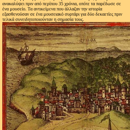
ανακαλύψει πριν από περίπου 35 χρόνια, οπότε τα παρέδωσε σε
ένα μουσείο. Τα αντικείμενα που άλλαζαν την ιστορία
εξασθενούσαν σε ένα μουσειακό συρτάρι για δύο δεκαετίες πριν
τελικά συνειδητοποιούνταν η σημασία τους.