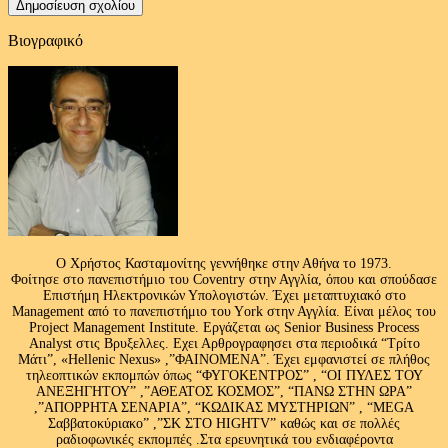
Βιογραφικό
Ο Χρήστος Κασταμονίτης γεννήθηκε στην Αθήνα το 1973.
Φοίτησε στο πανεπιστήμιο του Coventry στην Αγγλία, όπου και σπούδασε
Επιστήμη Ηλεκτρονικών Υπολογιστών. Έχει μεταπτυχιακό στο
Management από το πανεπιστήμιο του Υork στην Αγγλία. Είναι μέλος του
Project Management Institute. Εργάζεται ως Senior Business Process
Analyst στις Βρυξελλες. Εχει Αρθρογραφησει στα περιοδικά “Τρίτο
Μάτι”, «Hellenic Nexus» ,”ΦΑΙΝΟΜΕΝΑ”. Έχει εμφανιστεί σε πλήθος
τηλεοπτικών εκπομπών όπως “ΦΥΓΟΚΕΝΤΡΟΣ” , “ΟΙ ΠΥΛΕΣ ΤΟΥ
ΑΝΕΞΗΓΗΤΟΥ” ,”ΑΘΕΑΤΟΣ ΚΟΣΜΟΣ”, “ΠΑΝΩ ΣΤΗΝ ΩΡΑ”
,”ΑΠΟΡΡΗΤΑ ΣΕΝΑΡΙΑ”, “ΚΩΔΙΚΑΣ ΜΥΣΤΗΡΙΩΝ” , “MEGA
Σαββατοκύριακο” ,”ΣΚ ΣΤΟ HIGHTV” καθώς και σε πολλές
ραδιοφωνικές εκπομπές .Στα ερευνητικά του ενδιαφέροντα