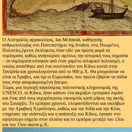
Ο Αυστραλός αρχαιολόγος, Ian McIntosh, καθηγητής
ανθρωπολογίας στο Πανεπιστήμιο της Ιντιάνα, στις Ηνωμένες
Πολιτείες,έμεινε έκπληκτος όταν είδε για πρώτη φορά τα
νομίσματα, καθώς αναγνώρισε αμέσως την ιστορική τους σημασία
– τα νομίσματα κόπηκαν από έναν χαμένο ισλαμικό πολιτισμό, ο
οποίος ανατέθηκε από ένα σουλτανάτο του Kilwa κοντά στην
Τανζανία και χρονολογούνται από το 900 μ.Χ. Θα μπορούσαν να
είναι οι Άραβες, και όχι οι Ευρωπαίοι, που πρώτα έβαλαν τα πόδια
τους στην απομακρυσμένη ήπειρο;
Τώρα, μια περιοχή παγκόσμιας πολιτιστικής κληρονομιάς της
UNESCO, το Kilwa, ήταν κάποτε ένα ακμάζον εμπορικό λιμάνι
και ένας από τους ισχυρότερους οικισμούς κατά μήκος της ακτής
του Σουαχίλι. Το εμπόριο χρυσού, ελεφαντόδοντου και σκλάβων
με την Αραβική Χερσόνησο, καθώς και την Ινδία και την Κίνα,
επηρέασε την ανάπτυξη και η ανάπτυξη του Kilwa, έφτασε στο
υψηλότερο σημείο στον πλούτο και το εμπόριο μεταξύ του 13ου
και του 15ου αιώνα μ.Χ.