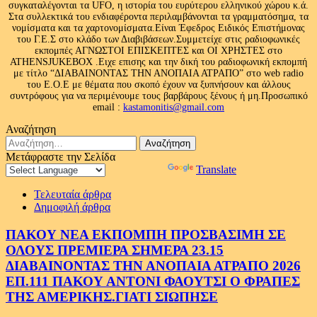
συγκαταλέγονται τα UFO, η ιστορία του ευρύτερου ελληνικού χώρου κ.ά.
Στα συλλεκτικά του ενδιαφέροντα περιλαμβάνονται τα γραμματόσημα, τα
νομίσματα και τα χαρτονομίσματα.Είναι Έφεδρος Ειδικός Επιστήμονας
του Γ.Ε.Σ στο κλάδο των Διαβιβάσεων.Συμμετείχε στις ραδιοφωνικές
εκπομπές ΑΓΝΩΣΤΟΙ ΕΠΙΣΚΕΠΤΕΣ και ΟΙ ΧΡΗΣΤΕΣ στο
ATHENSJUKEBOX .Ειχε επισης και την δική του ραδιοφωνική εκπομπή
με τίτλο “ΔΙΑΒΑΙΝΟΝΤΑΣ ΤΗΝ ΑΝΟΠΑΙΑ ΑΤΡΑΠΟ” στο web radio
του Ε.Ο.Ε με θέματα που σκοπό έχουν να ξυπνήσουν και άλλους
συντρόφους για να περιμένουμε τους βαρβάρους ξένους ή μη.Προσωπικό
email :
kastamonitis@gmail.com
Αναζήτηση
Αναζήτηση
για:
Μετάφραστε την Σελίδα
Powered by
Translate
Τελευταία άρθρα
Δημοφιλή άρθρα
ΠΑΚΟΥ ΝΕΑ ΕΚΠΟΜΠΗ ΠΡΟΣΒΑΣΙΜΗ ΣΕ
ΟΛΟΥΣ ΠΡΕΜΙΕΡΑ ΣΗΜΕΡΑ 23.15
ΔΙΑΒΑΙΝΟΝΤΑΣ ΤΗΝ ΑΝΟΠΑΙΑ ΑΤΡΑΠΟ 2026
ΕΠ.111 ΠΑΚΟΥ ΑΝΤΟΝΙ ΦΑΟΥΤΣΙ Ο ΦΡΑΠΕΣ
ΤΗΣ ΑΜΕΡΙΚΗΣ.ΓΙΑΤΙ ΣΙΩΠΗΣΕ