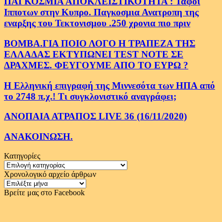
ΠΑΓΚΟΣΜΙΑ ΑΠΟΚΛΕΙΣΤΙΚΟΤΗΤΑ : Ταφοι
Ιπποτων στην Κυπρο. Παγκοσμια Ανατροπη της
εναρξης του Τεκτονισμου .250 χρονια πιο πριν
ΒΟΜΒΑ.ΓΙΑ ΠΟΙΟ ΛΟΓΟ Η ΤΡΑΠΕΖΑ ΤΗΣ
ΕΛΛΑΔΑΣ ΕΚΤΥΠΩΝΕΙ TEST NOTE ΣΕ
ΔΡΑΧΜΕΣ. ΦΕΥΓΟΥΜΕ ΑΠΟ ΤΟ ΕΥΡΩ ?
Η Ελληνική επιγραφή της Μιννεσότα των ΗΠΑ από
το 2748 π.χ.! Τι συγκλονιστικό αναγράφει;
ΑΝΟΠΑΙΑ ΑΤΡΑΠΟΣ LIVE 36 (16/11/2020)
ΑΝΑΚΟΙΝΩΣΗ.
Κατηγορίες
Κατηγορίες
Χρονολογικό αρχείο άρθρων
Χρονολογικό
αρχείο
Βρείτε μας στο Facebook
άρθρων