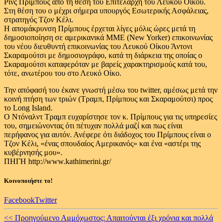
Ρίνς Πρίμπους από τη θέση του Επιτελάρχη του Λευκού Οίκου.
Στη θέση του ο μέχρι σήμερα υπουργός Εσωτερικής Ασφάλειας,
στρατηγός Τζον Κέλι.
Η απομάκρυνση Πρίμπους έρχεται λίγες μόλις ώρες μετά τη
δημοσιοποίηση σε αμερικανικά ΜΜΕ (New Yorker) επικοινωνίας
του νέου διευθυντή επικοινωνίας του Λευκού Οίκου Άντονι
Σκαραμούτσι με δημοσιογράφο, κατά τη διάρκεια της οποίας ο
Σκαραμούτσι καταφερόταν με βαρείς χαρακτηρισμούς κατά του,
τότε, ανωτέρου του στο Λευκό Οίκο.
Την απόφασή του έκανε γνωστή μέσω του twitter, αμέσως μετά την
κοινή πτήση των τριών (Τραμπ, Πρίμπους και Σκαραμούτσι) προς
το Long Island.
Ο Ντόναλντ Τραμπ ευχαρίστησε τον κ. Πρίμπους για τις υπηρεσίες
του, σημειώνοντας ότι πέτυχαν πολλά μαζί και πως είναι
περήφανος για αυτόν. Ανέφερε ότι διάδοχος του Πρίμπους είναι ο
Τζον Κέλι, «ένας σπουδαίος Αμερικανός» και ένα «αστέρι της
κυβέρνησής μου».
ΠΗΓΗ http://www.kathimerini.gr/
Κοινοποιήστε το!
Facebook
Twitter
Continue
<< Προηγούμενο
Αμμόχωστος: Απαιτούνται έξι χρόνια και πολλά