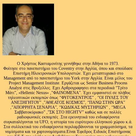
Ο Χρήστος Κασταμονίτης γεννήθηκε στην Αθήνα το 1973.
Φοίτησε στο πανεπιστήμιο του Coventry στην Αγγλία, όπου και σπούδασε
Επιστήμη Ηλεκτρονικών Υπολογιστών. Έχει μεταπτυχιακό στο
Management από το πανεπιστήμιο του Υork στην Αγγλία. Είναι μέλος του
Project Management Institute. Εργάζεται ως Senior Business Process
Analyst στις Βρυξελλες. Εχει Αρθρογραφησει στα περιοδικά “Τρίτο
Μάτι”, «Hellenic Nexus» ,”ΦΑΙΝΟΜΕΝΑ”. Έχει εμφανιστεί σε πλήθος
τηλεοπτικών εκπομπών όπως “ΦΥΓΟΚΕΝΤΡΟΣ” , “ΟΙ ΠΥΛΕΣ ΤΟΥ
ΑΝΕΞΗΓΗΤΟΥ” ,”ΑΘΕΑΤΟΣ ΚΟΣΜΟΣ”, “ΠΑΝΩ ΣΤΗΝ ΩΡΑ”
,”ΑΠΟΡΡΗΤΑ ΣΕΝΑΡΙΑ”, “ΚΩΔΙΚΑΣ ΜΥΣΤΗΡΙΩΝ” , “MEGA
Σαββατοκύριακο” ,”ΣΚ ΣΤΟ HIGHTV” καθώς και σε πολλές
ραδιοφωνικές εκπομπές .Στα ερευνητικά του ενδιαφέροντα
συγκαταλέγονται τα UFO, η ιστορία του ευρύτερου ελληνικού χώρου κ.ά.
Στα συλλεκτικά του ενδιαφέροντα περιλαμβάνονται τα γραμματόσημα, τα
νομίσματα και τα χαρτονομίσματα.Είναι Έφεδρος Ειδικός Επιστήμονας