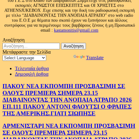
του Γ.Ε.Σ στο κλάδο των Διαβιβάσεων.Συμμετείχε στις ραδιοφωνικές
εκπομπές ΑΓΝΩΣΤΟΙ ΕΠΙΣΚΕΠΤΕΣ και ΟΙ ΧΡΗΣΤΕΣ στο
ATHENSJUKEBOX .Ειχε επισης και την δική του ραδιοφωνική εκπομπή
με τίτλο “ΔΙΑΒΑΙΝΟΝΤΑΣ ΤΗΝ ΑΝΟΠΑΙΑ ΑΤΡΑΠΟ” στο web radio
του Ε.Ο.Ε με θέματα που σκοπό έχουν να ξυπνήσουν και άλλους
συντρόφους για να περιμένουμε τους βαρβάρους ξένους ή μη.Προσωπικό
email :
kastamonitis@gmail.com
Αναζήτηση
Αναζήτηση
για:
Μετάφραστε την Σελίδα
Powered by
Translate
Τελευταία άρθρα
Δημοφιλή άρθρα
ΠΑΚΟΥ ΝΕΑ ΕΚΠΟΜΠΗ ΠΡΟΣΒΑΣΙΜΗ ΣΕ
ΟΛΟΥΣ ΠΡΕΜΙΕΡΑ ΣΗΜΕΡΑ 23.15
ΔΙΑΒΑΙΝΟΝΤΑΣ ΤΗΝ ΑΝΟΠΑΙΑ ΑΤΡΑΠΟ 2026
ΕΠ.111 ΠΑΚΟΥ ΑΝΤΟΝΙ ΦΑΟΥΤΣΙ Ο ΦΡΑΠΕΣ
ΤΗΣ ΑΜΕΡΙΚΗΣ.ΓΙΑΤΙ ΣΙΩΠΗΣΕ
ΑΡΜΕΝΙΣΤΑΡΙ ΝΕΑ ΕΚΠΟΜΠΗ ΠΡΟΣΒΑΣΙΜΗ
ΣΕ ΟΛΟΥΣ ΠΡΕΜΙΕΡΑ ΣΗΜΕΡΑ 23.15