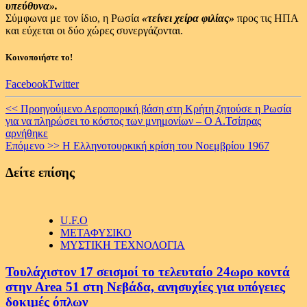
υπεύθυνα».
Σύμφωνα με τον ίδιο, η Ρωσία
«τείνει χείρα φιλίας»
προς τις ΗΠΑ
και εύχεται οι δύο χώρες συνεργάζονται.
Κοινοποιήστε το!
Facebook
Twitter
Continue
<< Προηγούμενο
Αεροπορική βάση στη Κρήτη ζητούσε η Ρωσία
για να πληρώσει το κόστος των μνημονίων – Ο Α.Τσίπρας
Reading
αρνήθηκε
Επόμενο >>
Η Eλληνοτουρκική κρίση του Νοεμβρίου 1967
Δείτε επίσης
U.F.O
ΜΕΤΑΦΥΣΙΚΟ
ΜΥΣΤΙΚΗ ΤΕΧΝΟΛΟΓΙΑ
Τουλάχιστον 17 σεισμοί το τελευταίο 24ωρο κοντά
στην Area 51 στη Νεβάδα, ανησυχίες για υπόγειες
δοκιμές όπλων