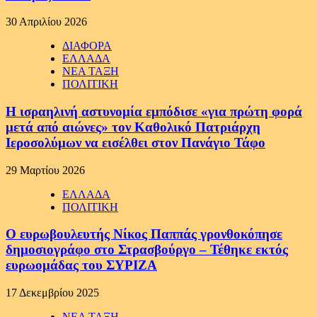
30 Απριλίου 2026
ΔΙΑΦΟΡΑ
ΕΛΛΑΔΑ
ΝΕΑ ΤΑΞΗ
ΠΟΛΙΤΙΚΗ
Η ισραηλινή αστυνομία εμπόδισε «για πρώτη φορά
μετά από αιώνες» τον Καθολικό Πατριάρχη
Ιεροσολύμων να εισέλθει στον Πανάγιο Τάφο
29 Μαρτίου 2026
ΕΛΛΑΔΑ
ΠΟΛΙΤΙΚΗ
Ο ευρωβουλευτής Νίκος Παππάς γρονθοκόπησε
δημοσιογράφο στο Στρασβούργο – Τέθηκε εκτός
ευρωομάδας του ΣΥΡΙΖΑ
17 Δεκεμβρίου 2025
ΝΕΑ ΤΑΞΗ