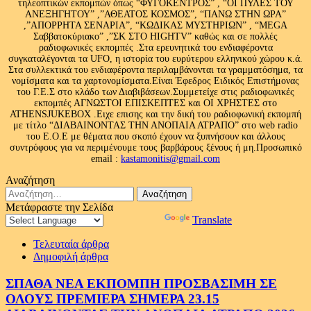
τηλεοπτικών εκπομπών όπως “ΦΥΓΟΚΕΝΤΡΟΣ” , “ΟΙ ΠΥΛΕΣ ΤΟΥ
ΑΝΕΞΗΓΗΤΟΥ” ,”ΑΘΕΑΤΟΣ ΚΟΣΜΟΣ”, “ΠΑΝΩ ΣΤΗΝ ΩΡΑ”
,”ΑΠΟΡΡΗΤΑ ΣΕΝΑΡΙΑ”, “ΚΩΔΙΚΑΣ ΜΥΣΤΗΡΙΩΝ” , “MEGA
Σαββατοκύριακο” ,”ΣΚ ΣΤΟ HIGHTV” καθώς και σε πολλές
ραδιοφωνικές εκπομπές .Στα ερευνητικά του ενδιαφέροντα
συγκαταλέγονται τα UFO, η ιστορία του ευρύτερου ελληνικού χώρου κ.ά.
Στα συλλεκτικά του ενδιαφέροντα περιλαμβάνονται τα γραμματόσημα, τα
νομίσματα και τα χαρτονομίσματα.Είναι Έφεδρος Ειδικός Επιστήμονας
του Γ.Ε.Σ στο κλάδο των Διαβιβάσεων.Συμμετείχε στις ραδιοφωνικές
εκπομπές ΑΓΝΩΣΤΟΙ ΕΠΙΣΚΕΠΤΕΣ και ΟΙ ΧΡΗΣΤΕΣ στο
ATHENSJUKEBOX .Ειχε επισης και την δική του ραδιοφωνική εκπομπή
με τίτλο “ΔΙΑΒΑΙΝΟΝΤΑΣ ΤΗΝ ΑΝΟΠΑΙΑ ΑΤΡΑΠΟ” στο web radio
του Ε.Ο.Ε με θέματα που σκοπό έχουν να ξυπνήσουν και άλλους
συντρόφους για να περιμένουμε τους βαρβάρους ξένους ή μη.Προσωπικό
email :
kastamonitis@gmail.com
Αναζήτηση
Αναζήτηση
για:
Μετάφραστε την Σελίδα
Powered by
Translate
Τελευταία άρθρα
Δημοφιλή άρθρα
ΣΠΑΘΑ ΝΕΑ ΕΚΠΟΜΠΗ ΠΡΟΣΒΑΣΙΜΗ ΣΕ
ΟΛΟΥΣ ΠΡΕΜΙΕΡΑ ΣΗΜΕΡΑ 23.15