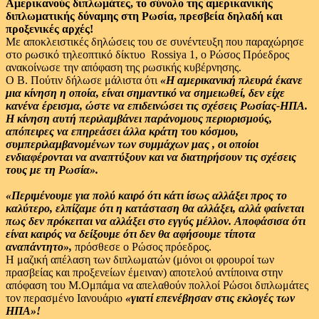
Αμερικανούς διπλωμάτες, το σύνολο της αμερικανικής
διπλωματικής δύναμης στη Ρωσία, πρεσβεία δηλαδή και
προξενικές αρχές!
Με αποκλειστικές δηλώσεις του σε συνέντευξη που παραχώρησε
στο ρωσικό τηλεοπτικό δίκτυο Rossiya 1, ο Ρώσος Πρόεδρος
ανακοίνωσε την απόφαση της ρωσικής κυβέρνησης.
Ο Β. Πούτιν δήλωσε μάλιστα ότι
«Η αμερικανική πλευρά έκανε
μια κίνηση η οποία, είναι σημαντικό να σημειωθεί, δεν είχε
κανένα έρεισμα, ώστε να επιδεινώσει τις σχέσεις Ρωσίας-ΗΠΑ.
Η κίνηση αυτή περιλαμβάνει παράνομους περιορισμούς,
απόπειρες να επηρεάσει άλλα κράτη του κόσμου,
συμπεριλαμβανομένων των συμμάχων μας , οι οποίοι
ενδιαφέρονται να αναπτύξουν και να διατηρήσουν τις σχέσεις
τους με τη Ρωσία».
«Περιμένουμε για πολύ καιρό ότι κάτι ίσως αλλάξει προς το
καλύτερο, ελπίζαμε ότι η κατάσταση θα αλλάξει, αλλά φαίνεται
πως δεν πρόκειται να αλλάξει στο εγγύς μέλλον. Αποφάσισα ότι
είναι καιρός να δείξουμε ότι δεν θα αφήσουμε τίποτα
αναπάντητο»,
πρόσθεσε ο Ρώσος πρόεδρος.
Η μαζική απέλαση των διπλωματών (μόνοι οι φρουροί των
πρασβείας και προξενείων έμειναν) αποτελού αντίποινα στην
απόφαση του Μ.Ομπάμα να απελαθούν πολλοί Ρώσοι διπλωμάτες
τον περασμένο Ιανουάριο
«γιατί επενέβησαν στις εκλογές των
ΗΠΑ»!