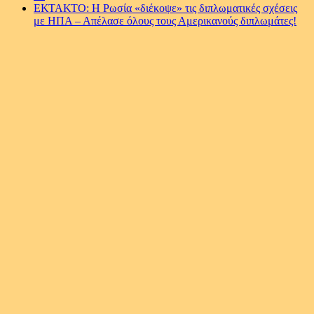
ΕΚΤΑΚΤΟ: Η Ρωσία «διέκοψε» τις διπλωματικές σχέσεις
με ΗΠΑ – Απέλασε όλους τους Αμερικανούς διπλωμάτες!