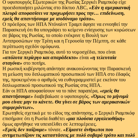
Ο υφυπουργός Εξωτερικών της Ρωσίας Σεργκέι Ριαμπκόφ είχε
προειδοποιήσει μιλώντας στο δίκτυο ABC,
«Εάν η αμερικανική
πλευρά αποφασίσει να προχωρήσει προς την… επιδείνωση,
εμείς θα απαντήσουμε με ισοδύναμο τρόπο».
Ο πρόεδρος των ΗΠΑ Ντόναλντ Τραμπ άφησε να εννοηθεί την
Παρασκευή ότι θα υπογράψει το κείμενο ενίσχυσης των κυρώσεων
σε βάρος της Ρωσίας, το οποίο ενέκρινε η Βουλή των
Αντιπροσώπων την Τρίτη και η Γερουσία την Πέμπτη, σε κάθε
περίπτωση σχεδόν ομόφωνα.
Για τον Σεργκέι Ριαμπκόφ, αυτό το νομοσχέδιο, που είναι
«απόλυτα περίεργο και απαράδεκτο»
είναι
«η τελευταία
σταγόνα»
στο ποτήρι.
Η ρωσική κυβέρνηση απάντησε ανακοινώνοντας την Παρασκευή
τη μείωση του διπλωματικού προσωπικού των ΗΠΑ στο έδαφός
της, προκειμένου ο αριθμός να ευθυγραμμιστεί με εκείνον του
διπλωματικού προσωπικού της Ρωσίας στις ΗΠΑ.
Εάν οι ΗΠΑ αποφασίσουν να το πάνε παραπέρα,
«εμείς θα
απαντήσουμε»
διαβεβαίωσε ο υφυπουργός.
«Όμως το μήνυμά
μου είναι: μην το κάνετε. Θα γίνει σε βάρος των αμερικανικών
συμφερόντων».
Ερωτηθείς σχετικά με το είδος της απάντησης, ο Σεργκέι Ριαμπκόφ
επισήμανε ότι η Ρωσία διαθέτει
«μια πλούσια εργαλειοθήκη»
όμως αρνήθηκε να υπεισέλθει σε λεπτομέρειες.
«Εμείς δεν παίζουμε»
τόνισε.
«Είμαστε άνθρωποι που
αντιμετωπίζουν τις καταστάσεις με πολύ σοβαρό τρόπο και πολύ