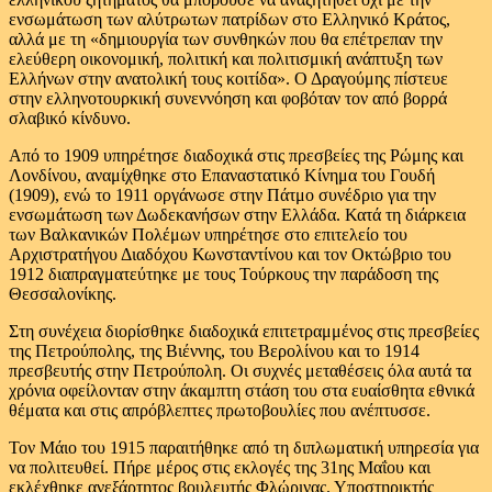
ενσωμάτωση των αλύτρωτων πατρίδων στο Ελληνικό Κράτος,
αλλά με τη «δημιουργία των συνθηκών που θα επέτρεπαν την
ελεύθερη οικονομική, πολιτική και πολιτισμική ανάπτυξη των
Ελλήνων στην ανατολική τους κοιτίδα». Ο Δραγούμης πίστευε
στην ελληνοτουρκική συνεννόηση και φοβόταν τον από βορρά
σλαβικό κίνδυνο.
Από το 1909 υπηρέτησε διαδοχικά στις πρεσβείες της Ρώμης και
Λονδίνου, αναμίχθηκε στο Επαναστατικό Κίνημα του Γουδή
(1909), ενώ το 1911 οργάνωσε στην Πάτμο συνέδριο για την
ενσωμάτωση των Δωδεκανήσων στην Ελλάδα. Κατά τη διάρκεια
των Βαλκανικών Πολέμων υπηρέτησε στο επιτελείο του
Αρχιστρατήγου Διαδόχου Κωνσταντίνου και τον Οκτώβριο του
1912 διαπραγματεύτηκε με τους Τούρκους την παράδοση της
Θεσσαλονίκης.
Στη συνέχεια διορίσθηκε διαδοχικά επιτετραμμένος στις πρεσβείες
της Πετρούπολης, της Βιέννης, του Βερολίνου και το 1914
πρεσβευτής στην Πετρούπολη. Οι συχνές μεταθέσεις όλα αυτά τα
χρόνια οφείλονταν στην άκαμπτη στάση του στα ευαίσθητα εθνικά
θέματα και στις απρόβλεπτες πρωτοβουλίες που ανέπτυσσε.
Τον Μάιο του 1915 παραιτήθηκε από τη διπλωματική υπηρεσία για
να πολιτευθεί. Πήρε μέρος στις εκλογές της 31ης Μαΐου και
εκλέχθηκε ανεξάρτητος βουλευτής Φλώρινας. Υποστηρικτής