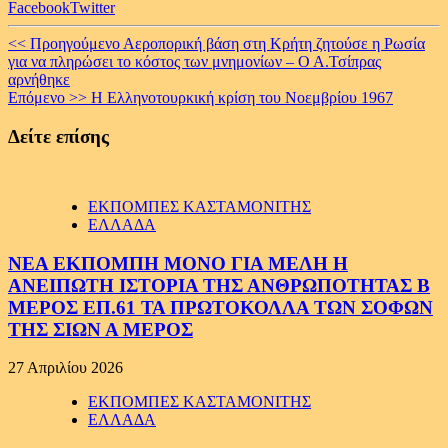
Facebook
Twitter
Continue
<< Προηγούμενο
Αεροπορική βάση στη Κρήτη ζητούσε η Ρωσία
για να πληρώσει το κόστος των μνημονίων – Ο Α.Τσίπρας
Reading
αρνήθηκε
Επόμενο >>
Η Eλληνοτουρκική κρίση του Νοεμβρίου 1967
Δείτε επίσης
ΕΚΠΟΜΠΕΣ ΚΑΣΤΑΜΟΝΙΤΗΣ
ΕΛΛΑΔΑ
ΝΕΑ ΕΚΠΟΜΠΗ ΜΟΝΟ ΓΙΑ ΜΕΛΗ Η
ΑΝΕΙΠΩΤΗ ΙΣΤΟΡΙΑ ΤΗΣ ΑΝΘΡΩΠΟΤΗΤΑΣ Β
ΜΕΡΟΣ ΕΠ.61 ΤΑ ΠΡΩΤΟΚΟΛΛΑ ΤΩΝ ΣΟΦΩΝ
ΤΗΣ ΣΙΩΝ Α ΜΕΡΟΣ
27 Απριλίου 2026
ΕΚΠΟΜΠΕΣ ΚΑΣΤΑΜΟΝΙΤΗΣ
ΕΛΛΑΔΑ