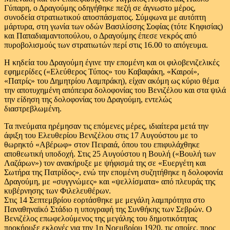
Γύπαρη, ο Δραγούμης οδηγήθηκε πεζή σε άγνωστο μέρος,
συνοδεία στρατιωτικού αποσπάσματος. Σύμφωνα με αυτόπτη
μάρτυρα, στη γωνία των οδών Βασιλίσσης Σοφίας (τότε Κηφισίας)
και Παπαδιαμαντοπούλου, ο Δραγούμης έπεσε νεκρός από
πυροβολισμούς των στρατιωτών περί στις 16.00 το απόγευμα.
Η κηδεία του Δραγούμη έγινε την επομένη και οι φιλοβενιζελικές
εφημερίδες («Ελεύθερος Τύπος» του Καβαφάκη, «Καιροί»,
«Πατρίς» του Δημητρίου Λαμπράκη), είχαν ακόμη ως κύριο θέμα
την αποτυχημένη απόπειρα δολοφονίας του Βενιζέλου και στα ψιλά
την είδηση της δολοφονίας του Δραγούμη, εντελώς
διαστρεβλωμένη.
Τα πνεύματα ηρέμησαν τις επόμενες μέρες, ιδιαίτερα μετά την
άφιξη του Ελευθερίου Βενιζέλου στις 17 Αυγούστου με το
θωρηκτό «Αβέρωφ» στον Πειραιά, όπου του επιφυλάχθηκε
αποθεωτική υποδοχή. Στις 25 Αυγούστου η Βουλή («Βουλή των
Λαζάρων») τον ανακήρυξε με ψήφισμά της σε «Ευεργέτη και
Σωτήρα της Πατρίδος», ενώ την επομένη συζητήθηκε η δολοφονία
Δραγούμη, με «συγγνώμες» και «ψελλίσματα» από πλευράς της
κυβέρνησης των Φιλελευθέρων.
Στις 14 Σεπτεμβρίου εορτάσθηκε με μεγάλη λαμπρότητα στο
Παναθηναϊκό Στάδιο η υπογραφή της Συνθήκης των Σεβρών. Ο
Βενιζέλος επωφελούμενος της μεγάλης του δημοτικότητας
προκήρυξε εκλογές για την 1η Νοεμβρίου 1920, τις οποίες, προς