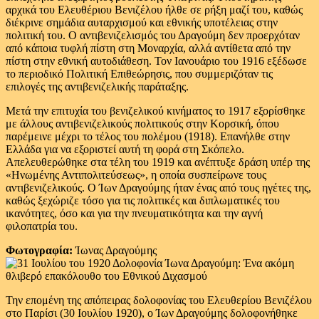
αρχικά του Ελευθέριου Βενιζέλου ήλθε σε ρήξη μαζί του, καθώς
διέκρινε σημάδια αυταρχισμού και εθνικής υποτέλειας στην
πολιτική του. Ο αντιβενιζελισμός του Δραγούμη δεν προερχόταν
από κάποια τυφλή πίστη στη Μοναρχία, αλλά αντίθετα από την
πίστη στην εθνική αυτοδιάθεση. Τον Ιανουάριο του 1916 εξέδωσε
το περιοδικό Πολιτική Επιθεώρησις, που συμμεριζόταν τις
επιλογές της αντιβενιζελικής παράταξης.
Μετά την επιτυχία του βενιζελικού κινήματος το 1917 εξορίσθηκε
με άλλους αντιβενιζελικούς πολιτικούς στην Κορσική, όπου
παρέμεινε μέχρι το τέλος του πολέμου (1918). Επανήλθε στην
Ελλάδα για να εξοριστεί αυτή τη φορά στη Σκόπελο.
Απελευθερώθηκε στα τέλη του 1919 και ανέπτυξε δράση υπέρ της
«Ηνωμένης Αντιπολιτεύσεως», η οποία συσπείρωνε τους
αντιβενιζελικούς. Ο Ίων Δραγούμης ήταν ένας από τους ηγέτες της,
καθώς ξεχώριζε τόσο για τις πολιτικές και διπλωματικές του
ικανότητες, όσο και για την πνευματικότητα και την αγνή
φιλοπατρία του.
Φωτογραφία:
Ίωνας Δραγούμης
Την επομένη της απόπειρας δολοφονίας του Ελευθερίου Βενιζέλου
στο Παρίσι (30 Ιουλίου 1920), ο Ίων Δραγούμης δολοφονήθηκε