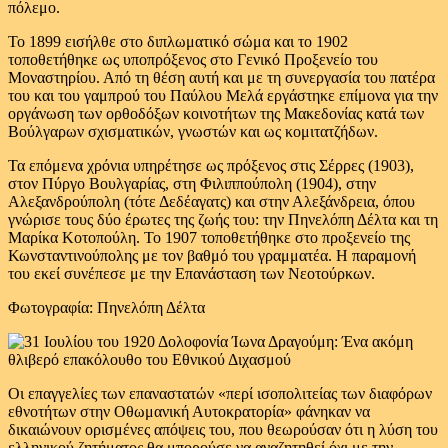
πόλεμο.
Το 1899 εισήλθε στο διπλωματικό σώμα και το 1902
τοποθετήθηκε ως υποπρόξενος στο Γενικό Προξενείο του
Μοναστηρίου. Από τη θέση αυτή και με τη συνεργασία του πατέρα
του και του γαμπρού του Παύλου Μελά εργάστηκε επίμονα για την
οργάνωση των ορθοδόξων κοινοτήτων της Μακεδονίας κατά των
Βούλγαρων σχισματικών, γνωστών και ως κομιτατζήδων.
Τα επόμενα χρόνια υπηρέτησε ως πρόξενος στις Σέρρες (1903),
στον Πύργο Βουλγαρίας, στη Φιλιππούπολη (1904), στην
Αλεξανδρούπολη (τότε Δεδέαγατς) και στην Αλεξάνδρεια, όπου
γνώρισε τους δύο έρωτες της ζωής του: την Πηνελόπη Δέλτα και τη
Μαρίκα Κοτοπούλη. Το 1907 τοποθετήθηκε στο προξενείο της
Κωνσταντινούπολης με τον βαθμό του γραμματέα. Η παραμονή
του εκεί συνέπεσε με την Επανάσταση των Νεοτούρκων.
Φωτογραφία: Πηνελόπη Δέλτα
Οι επαγγελίες των επαναστατών «περί ισοπολιτείας των διαφόρων
εθνοτήτων στην Οθωμανική Αυτοκρατορία» φάνηκαν να
δικαιώνουν ορισμένες απόψεις του, που θεωρούσαν ότι η λύση του
ελληνικού ζητήματος θα μπορούσε να αναζητηθεί όχι με την