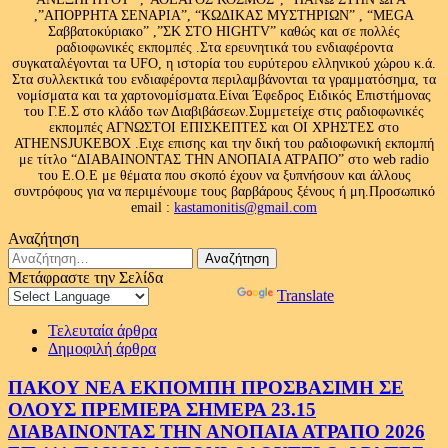
,”ΑΠΟΡΡΗΤΑ ΣΕΝΑΡΙΑ”, “ΚΩΔΙΚΑΣ ΜΥΣΤΗΡΙΩΝ” , “MEGA
Σαββατοκύριακο” ,”ΣΚ ΣΤΟ HIGHTV” καθώς και σε πολλές
ραδιοφωνικές εκπομπές .Στα ερευνητικά του ενδιαφέροντα
συγκαταλέγονται τα UFO, η ιστορία του ευρύτερου ελληνικού χώρου κ.ά.
Στα συλλεκτικά του ενδιαφέροντα περιλαμβάνονται τα γραμματόσημα, τα
νομίσματα και τα χαρτονομίσματα.Είναι Έφεδρος Ειδικός Επιστήμονας
του Γ.Ε.Σ στο κλάδο των Διαβιβάσεων.Συμμετείχε στις ραδιοφωνικές
εκπομπές ΑΓΝΩΣΤΟΙ ΕΠΙΣΚΕΠΤΕΣ και ΟΙ ΧΡΗΣΤΕΣ στο
ATHENSJUKEBOX .Ειχε επισης και την δική του ραδιοφωνική εκπομπή
με τίτλο “ΔΙΑΒΑΙΝΟΝΤΑΣ ΤΗΝ ΑΝΟΠΑΙΑ ΑΤΡΑΠΟ” στο web radio
του Ε.Ο.Ε με θέματα που σκοπό έχουν να ξυπνήσουν και άλλους
συντρόφους για να περιμένουμε τους βαρβάρους ξένους ή μη.Προσωπικό
email :
kastamonitis@gmail.com
Αναζήτηση
Αναζήτηση
για:
Μετάφραστε την Σελίδα
Powered by
Translate
Τελευταία άρθρα
Δημοφιλή άρθρα
ΠΑΚΟΥ ΝΕΑ ΕΚΠΟΜΠΗ ΠΡΟΣΒΑΣΙΜΗ ΣΕ
ΟΛΟΥΣ ΠΡΕΜΙΕΡΑ ΣΗΜΕΡΑ 23.15
ΔΙΑΒΑΙΝΟΝΤΑΣ ΤΗΝ ΑΝΟΠΑΙΑ ΑΤΡΑΠΟ 2026