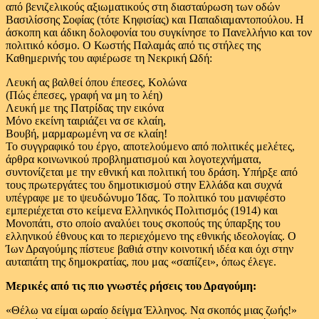
από βενιζελικούς αξιωματικούς στη διασταύρωση των οδών
Βασιλίσσης Σοφίας (τότε Κηφισίας) και Παπαδιαμαντοπούλου. Η
άσκοπη και άδικη δολοφονία του συγκίνησε το Πανελλήνιο και τον
πολιτικό κόσμο. Ο Κωστής Παλαμάς από τις στήλες της
Καθημερινής του αφιέρωσε τη Νεκρική Ωδή:
Λευκή ας βαλθεί όπου έπεσες, Κολώνα
(Πώς έπεσες, γραφή να μη το λέη)
Λευκή με της Πατρίδας την εικόνα
Μόνο εκείνη ταιριάζει να σε κλαίη,
Βουβή, μαρμαρωμένη να σε κλαίη!
Το συγγραφικό του έργο, αποτελούμενο από πολιτικές μελέτες,
άρθρα κοινωνικού προβληματισμού και λογοτεχνήματα,
συντονίζεται με την εθνική και πολιτική του δράση. Υπήρξε από
τους πρωτεργάτες του δημοτικισμού στην Ελλάδα και συχνά
υπέγραφε με το ψευδώνυμο Ίδας. Το πολιτικό του μανιφέστο
εμπεριέχεται στο κείμενα Ελληνικός Πολιτισμός (1914) και
Μονοπάτι, στο οποίο αναλύει τους σκοπούς της ύπαρξης του
ελληνικού έθνους και το περιεχόμενο της εθνικής ιδεολογίας. Ο
Ίων Δραγούμης πίστευε βαθιά στην κοινοτική ιδέα και όχι στην
αυταπάτη της δημοκρατίας, που μας «σαπίζει», όπως έλεγε.
Μερικές από τις πιο γνωστές ρήσεις του Δραγούμη:
«Θέλω να είμαι ωραίο δείγμα Έλληνος. Να σκοπός μιας ζωής!»