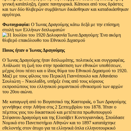
γενική κατάπληξη, έχασε πανηγυρικά. Κάποιοι από τους δράστες
και των δύο θλιβερών συμβάντων δικάσθηκαν και καταδικάσθηκαν
αργότερα.
Φωτογραφία:
O Ίωνας Δραγούμης κάτω δεξά με την επίσημη
στολή των Ελλήνων διπλωματών
Ποιος ήταν ο Ίωνας Δραγούμης
Ο Ίωνας Δραγούμης ήταν διπλωμάτης, πολιτικός και συγγραφέας.
Aνάλωσε τη ζωή του στην προάσπιση των εθνικών υποθέσεων,
μέχρις ότου πέσει και ο ίδιος θύμα του Εθνικού Διχασμού το 1920.
Μαζί με τους φίλους του Περικλή Γιαννόπουλο και Αθανάσιο
Σουλιώτη – Νικολαΐδη, υπήρξε ένας από τους κύριους
εκπροσώπους του ελληνικού ρομαντικού εθνικισμού των αρχών
του 20ου αιώνα.
Με καταγωγή από το Βογατσικό της Καστοριάς, ο Ίων Δραγούμης
γεννήθηκε στην Αθήνα στις 2 Σεπτεμβρίου του 1878. Ήταν ο
πέμπτος γιος του δικαστικού και μετέπειτα πρωθυπουργού
Στέφανου Δραγούμη και της Ελισάβετ Κοντογιαννάκη. Σπούδασε
Νομικά στο Πανεπιστήμιο Αθηνών και το 1897 κατατάχτηκε
εθελοντής στον άτυχο για τα ελληνικά όπλα ελληνοτουρκικό