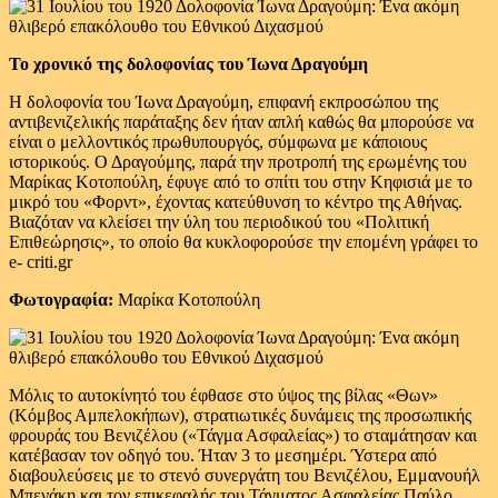
Το χρονικό της δολοφονίας του Ίωνα Δραγούμη
Η δολοφονία του Ίωνα Δραγούμη, επιφανή εκπροσώπου της
αντιβενιζελικής παράταξης δεν ήταν απλή καθώς θα μπορούσε να
είναι ο μελλοντικός πρωθυπουργός, σύμφωνα με κάποιους
ιστορικούς. Ο Δραγούμης, παρά την προτροπή της ερωμένης του
Μαρίκας Κοτοπούλη, έφυγε από το σπίτι του στην Κηφισιά με το
μικρό του «Φορντ», έχοντας κατεύθυνση το κέντρο της Αθήνας.
Βιαζόταν να κλείσει την ύλη του περιοδικού του «Πολιτική
Επιθεώρησις», το οποίο θα κυκλοφορούσε την επομένη γράφει το
e- criti.gr
Φωτογραφία:
Mαρίκα Κοτοπούλη
Μόλις το αυτοκίνητό του έφθασε στο ύψος της βίλας «Θων»
(Κόμβος Αμπελοκήπων), στρατιωτικές δυνάμεις της προσωπικής
φρουράς του Βενιζέλου («Τάγμα Ασφαλείας») το σταμάτησαν και
κατέβασαν τον οδηγό του. Ήταν 3 το μεσημέρι. Ύστερα από
διαβουλεύσεις με το στενό συνεργάτη του Βενιζέλου, Εμμανουήλ
Μπενάκη και τον επικεφαλής του Τάγματος Ασφαλείας Παύλο