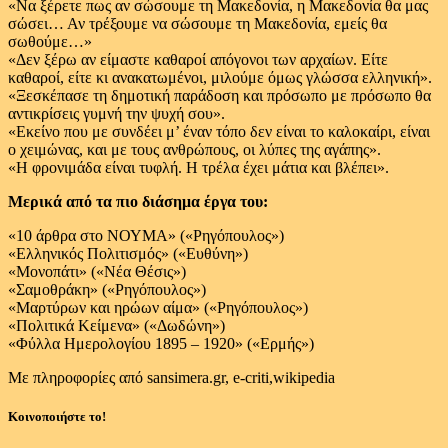
«Να ξέρετε πως αν σώσουμε τη Μακεδονία, η Μακεδονία θα μας
σώσει… Αν τρέξουμε να σώσουμε τη Μακεδονία, εμείς θα
σωθούμε…»
«Δεν ξέρω αν είμαστε καθαροί απόγονοι των αρχαίων. Είτε
καθαροί, είτε κι ανακατωμένοι, μιλούμε όμως γλώσσα ελληνική».
«Ξεσκέπασε τη δημοτική παράδοση και πρόσωπο με πρόσωπο θα
αντικρίσεις γυμνή την ψυχή σου».
«Εκείνο που με συνδέει μ’ έναν τόπο δεν είναι το καλοκαίρι, είναι
ο χειμώνας, και με τους ανθρώπους, οι λύπες της αγάπης».
«Η φρονιμάδα είναι τυφλή. Η τρέλα έχει μάτια και βλέπει».
Mερικά από τα πιο διάσημα έργα του:
«10 άρθρα στο ΝΟΥΜΑ» («Ρηγόπουλος»)
«Ελληνικός Πολιτισμός» («Ευθύνη»)
«Μονοπάτι» («Νέα Θέσις»)
«Σαμοθράκη» («Ρηγόπουλος»)
«Μαρτύρων και ηρώων αίμα» («Ρηγόπουλος»)
«Πολιτικά Κείμενα» («Δωδώνη»)
«Φύλλα Ημερολογίου 1895 – 1920» («Ερμής»)
Mε πληροφορίες από sansimera.gr, e-criti,wikipedia
Κοινοποιήστε το!