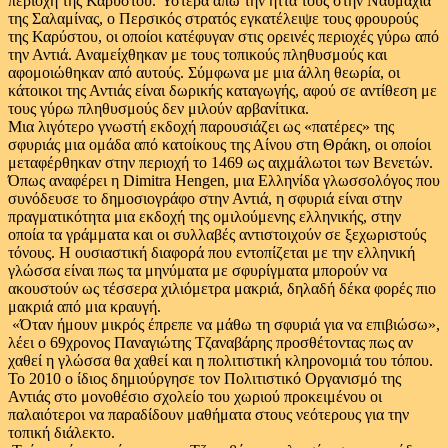
περιοχή της Καρύστου. Ύστερα άπω την ήττα τους στην Ναυμαχία
της Σαλαμίνας, ο Περσικός στρατός εγκατέλειψε τους φρουρούς
της Καρύστου, οι οποίοι κατέφυγαν στις ορεινές περιοχές γύρω από
την Αντιά. Αναμείχθηκαν με τους τοπικούς πληθυσμούς και
αφομοιώθηκαν από αυτούς. Σύμφωνα με μια άλλη θεωρία, οι
κάτοικοι της Αντιάς είναι δωρικής καταγωγής, αφού σε αντίθεση με
τους γύρω πληθυσμούς δεν μιλoύν αρβανίτικα.
Μια λιγότερο γνωστή εκδοχή παρουσιάζει ως «πατέρες» της
σφυριάς μια ομάδα από κατοίκους της Αίνου στη Θράκη, οι οποίοι
μεταφέρθηκαν στην περιοχή το 1469 ως αιχμάλωτοι των Βενετών.
Όπως αναφέρει η Dimitra Hengen, μια Ελληνίδα γλωσσολόγος που
συνόδευσε το δημοσιογράφο στην Αντιά, η σφυριά είναι στην
πραγματικότητα μια εκδοχή της ομιλούμενης ελληνικής, στην
οποία τα γράμματα και οι συλλαβές αντιστοιχούν σε ξεχωριστούς
τόνους. Η ουσιαστική διαφορά που εντοπίζεται με την ελληνική
γλώσσα είναι πως τα μηνύματα με σφυρίγματα μπορούν να
ακουστούν ως τέσσερα χιλιόμετρα μακριά, δηλαδή δέκα φορές πιο
μακριά από μια κραυγή.
«Όταν ήμουν μικρός έπρεπε να μάθω τη σφυριά για να επιβιώσω»,
λέει ο 69χρονος Παναγιώτης Τζαναβάρης προσθέτοντας πως αν
χαθεί η γλώσσα θα χαθεί και η πολιτιστική κληρονομιά του τόπου.
Το 2010 ο ίδιος δημιούργησε τον Πολιτιστικό Οργανισμό της
Αντιάς στο μονοθέσιο σχολείο του χωριού προκειμένου οι
παλαιότεροι να παραδίδουν μαθήματα στους νεότερους για την
τοπική διάλεκτο.