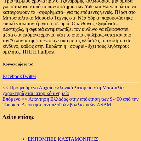
Τρία περίπου χρόνια πριν ο Τζαναβάρης καλωσόρισε μια ομάδα
γλωσσολόγων από τα πανεπιστήμια των Yale και Harvard ώστε να
καταγράψουν τα «σφυρίγματα» για τις επόμενες γενιές. Πέρσι στο
Μητροπολιτικό Μουσείο Τέχνης στη Νέα Υόρκη παρουσιάστηκε
ειδικό ντοκιμαντέρ για τη σφυριά. Ο κίνδυνος εξαφάνισης
Δυστυχώς, η σφυριά αντιμετωπίζει τον κίνδυνο να εξαφανιστεί
μέσα στα επόμενα χρόνια, κάτι το οποίο επιβεβαιώνεται και από
τον Άτλαντα της Unesco σχετικά με τις γλώσσες του κόσμου σε
κίνδυνο, καθώς στην Ευρώπη η «σφυριά» έχει τους λιγότερους
ομιλητές. ΠΗΓΗ huffpost
Κοινοποιήστε το!
Facebook
Twitter
Continue
<< Προηγούμενο
Αρχαίο ελληνικό λατομείο στη Μασσαλία
χαρακτηρίζεται ιστορικό μνημείο
Reading
Επόμενο >>
Απάντηση Ελλάδας στην απόκτηση των S-400 από την
Τουρκία: Απόκτηση αντιπλοϊκών βαλλιστικών ASBM
Δείτε επίσης
ΕΚΠΟΜΠΕΣ ΚΑΣΤΑΜΟΝΙΤΗΣ