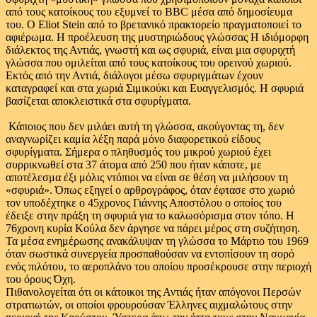
από τους κατοίκους του εξυμνεί το BBC μέσα από δημοσίευμα
του. Ο Eliot Stein από το βρετανικό πρακτορείο πραγματοποιεί το
αφιέρωμα. Η προέλευση της μυστηριώδους γλώσσας Η ιδιόμορφη
διάλεκτος της Αντιάς, γνωστή και ως σφυριά, είναι μια σφυριχτή
γλώσσα που ομιλείται από τους κατοίκους του ορεινού χωριού.
Εκτός από την Αντιά, διάλογοι μέσω σφυριγμάτων έχουν
καταγραφεί και στα χωριά Σιμικούκι και Ευαγγελισμός. Η σφυριά
βασίζεται αποκλειστικά στα σφυρίγματα.
Κάποιος που δεν μιλάει αυτή τη γλώσσα, ακούγοντας τη, δεν
αναγνωρίζει καμία λέξη παρά μόνο διαφορετικού είδους
σφυρίγματα. Σήμερα ο πληθυσμός του μικρού χωριού έχει
συρρικνωθεί στα 37 άτομα από 250 που ήταν κάποτε, με
αποτέλεσμα έξι μόλις ντόπιοι να είναι σε θέση να μιλήσουν τη
«σφυριά». Όπως εξηγεί ο αρθρογράφος, όταν έφτασε στο χωριό
τον υποδέχτηκε ο 45χρονος Γιάννης Αποστόλου ο οποίος του
έδειξε στην πράξη τη σφυριά για το καλωσόρισμα στον τόπο. Η
76χρονη κυρία Κούλα δεν άργησε να πάρει μέρος στη συζήτηση.
Τα μέσα ενημέρωσης ανακάλυψαν τη γλώσσα το Μάρτιο του 1969
όταν σωστικά συνεργεία προσπαθούσαν να εντοπίσουν τη σορό
ενός πιλότου, το αεροπλάνο του οποίου προσέκρουσε στην περιοχή
του όρους Όχη.
Πιθανολογείται ότι οι κάτοικοι της Αντιάς ήταν απόγονοι Περσών
στρατιωτών, οι οποίοι φρουρούσαν Έλληνες αιχμαλώτους στην