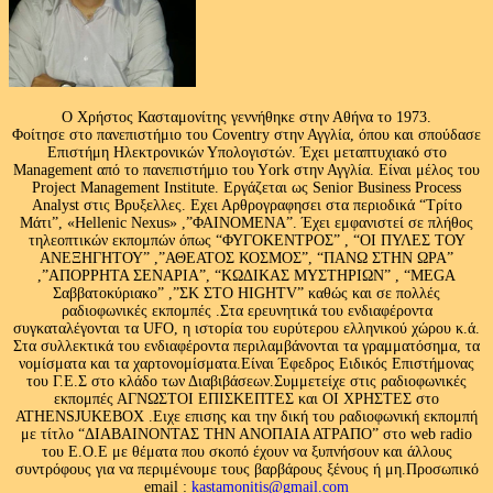
Ο Χρήστος Κασταμονίτης γεννήθηκε στην Αθήνα το 1973.
Φοίτησε στο πανεπιστήμιο του Coventry στην Αγγλία, όπου και σπούδασε
Επιστήμη Ηλεκτρονικών Υπολογιστών. Έχει μεταπτυχιακό στο
Management από το πανεπιστήμιο του Υork στην Αγγλία. Είναι μέλος του
Project Management Institute. Εργάζεται ως Senior Business Process
Analyst στις Βρυξελλες. Εχει Αρθρογραφησει στα περιοδικά “Τρίτο
Μάτι”, «Hellenic Nexus» ,”ΦΑΙΝΟΜΕΝΑ”. Έχει εμφανιστεί σε πλήθος
τηλεοπτικών εκπομπών όπως “ΦΥΓΟΚΕΝΤΡΟΣ” , “ΟΙ ΠΥΛΕΣ ΤΟΥ
ΑΝΕΞΗΓΗΤΟΥ” ,”ΑΘΕΑΤΟΣ ΚΟΣΜΟΣ”, “ΠΑΝΩ ΣΤΗΝ ΩΡΑ”
,”ΑΠΟΡΡΗΤΑ ΣΕΝΑΡΙΑ”, “ΚΩΔΙΚΑΣ ΜΥΣΤΗΡΙΩΝ” , “MEGA
Σαββατοκύριακο” ,”ΣΚ ΣΤΟ HIGHTV” καθώς και σε πολλές
ραδιοφωνικές εκπομπές .Στα ερευνητικά του ενδιαφέροντα
συγκαταλέγονται τα UFO, η ιστορία του ευρύτερου ελληνικού χώρου κ.ά.
Στα συλλεκτικά του ενδιαφέροντα περιλαμβάνονται τα γραμματόσημα, τα
νομίσματα και τα χαρτονομίσματα.Είναι Έφεδρος Ειδικός Επιστήμονας
του Γ.Ε.Σ στο κλάδο των Διαβιβάσεων.Συμμετείχε στις ραδιοφωνικές
εκπομπές ΑΓΝΩΣΤΟΙ ΕΠΙΣΚΕΠΤΕΣ και ΟΙ ΧΡΗΣΤΕΣ στο
ATHENSJUKEBOX .Ειχε επισης και την δική του ραδιοφωνική εκπομπή
με τίτλο “ΔΙΑΒΑΙΝΟΝΤΑΣ ΤΗΝ ΑΝΟΠΑΙΑ ΑΤΡΑΠΟ” στο web radio
του Ε.Ο.Ε με θέματα που σκοπό έχουν να ξυπνήσουν και άλλους
συντρόφους για να περιμένουμε τους βαρβάρους ξένους ή μη.Προσωπικό
email :
kastamonitis@gmail.com