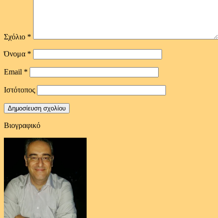
Σχόλιο
*
Όνομα
*
Email
*
Ιστότοπος
Βιογραφικό