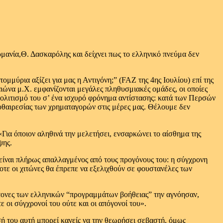
ρμανία,Θ. Δασκαρόλης και δείχνει πως το ελληνικό πνεύμα δεν
ύρια αξίζει για μας η Αντιγόνη;” (FAZ της 4ης Ιουλίου) επί της
αιώνα μ.Χ. εμφανίζονται μεγάλες πληθυσμιακές ομάδες, οι οποίες
 πολιτισμό του σ’ ένα ισχυρό φρόνημα αντίστασης: κατά των Περσών
υθαιρεσίας των χρηματαγορών στις μέρες μας. Θέλουμε δεν
«Για όποιον αληθινά την μελετήσει, ενσαρκώνει το αίσθημα της
ψης.
 είναι πλήρως απαλλαγμένος από τους προγόνους του: η σύγχρονη
ποτε οι χιτώνες θα έπρεπε να εξελιχθούν σε φουστανέλες των
κτονες των ελληνικών “προγραμμάτων βοήθειας” την αγνόησαν,
 οι σύγχρονοί του ούτε και οι απόγονοί του».
σή του αυτή μπορεί κανείς να την θεωρήσει σεβαστή, όμως