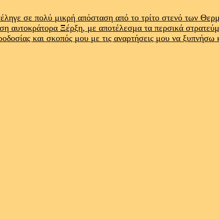
έληγε σε πολύ μικρή απόσταση από το τρίτο στενό των Θε
ρση αυτοκράτορα Ξέρξη, με αποτέλεσμα τα περσικά στρατεύ
προδοσίας και σκοπός μου με τις αναρτήσεις μου να ξυπνήσω