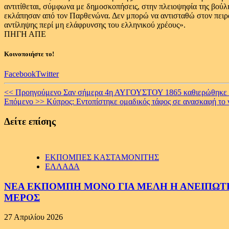
αντιτίθεται, σύμφωνα με δημοσκοπήσεις, στην πλειοψηφία της βούλ
εκλάπησαν από τον Παρθενώνα. Δεν μπορώ να αντισταθώ στον πειρ
αντίληψης περί μη ελάφρυνσης του ελληνικού χρέους».
ΠΗΓΗ ΑΠΕ
Κοινοποιήστε το!
Facebook
Twitter
Continue
<< Προηγούμενο
Σαν σήμερα 4η ΑΥΓΟΥΣΤΟΥ 1865 καθιερώθηκε o
Επόμενο >>
Κύπρος: Εντοπίστηκε ομαδικός τάφος σε ανασκαφή το
Reading
Δείτε επίσης
ΕΚΠΟΜΠΕΣ ΚΑΣΤΑΜΟΝΙΤΗΣ
ΕΛΛΑΔΑ
ΝΕΑ ΕΚΠΟΜΠΗ ΜΟΝΟ ΓΙΑ ΜΕΛΗ Η ΑΝΕΙΠΩΤΗ
ΜΕΡΟΣ
27 Απριλίου 2026