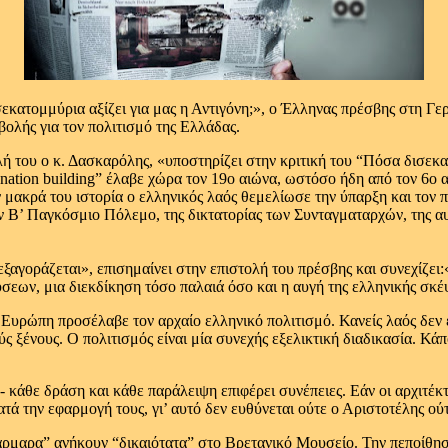
εκατομμύρια αξίζει για μας η Αντιγόνη;», ο Έλληνας πρέσβης στη Γε
σβολής για τον πολιτισμό της Ελλάδας.
υ ο κ. Δασκαρόλης, «υποστηρίζει στην κριτική του “Πόσα δισεκατομμ
“nation building” έλαβε χώρα τον 19ο αιώνα, ωστόσο ήδη από τον 6ο 
ν μακρά του ιστορία ο ελληνικός λαός θεμελίωσε την ύπαρξη και τον
ν Β’ Παγκόσμιο Πόλεμο, της δικτατορίας των Συνταγματαρχών, της α
ξαγοράζεται», επισημαίνει στην επιστολή του πρέσβης και συνεχίζει:
σεων, μια διεκδίκηση τόσο παλαιά όσο και η αυγή της ελληνικής σκέ
 Ευρώπη προσέλαβε τον αρχαίο ελληνικό πολιτισμό. Κανείς λαός δεν
ύς ξένους. Ο πολιτισμός είναι μία συνεχής εξελικτική διαδικασία. Κά
 κάθε δράση και κάθε παράλειψη επιφέρει συνέπειες. Εάν οι αρχιτέ
 την εφαρμογή τους, γι’ αυτό δεν ευθύνεται ούτε ο Αριστοτέλης ούτε
α μάρμαρα” ανήκουν “δικαιότατα” στο Βρετανικό Μουσείο. Την πεποίθη