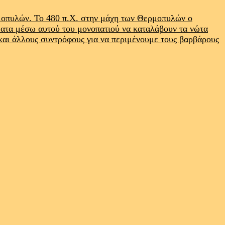
ρμοπυλών. Το 480 π.Χ. στην μάχη των Θερμοπυλών ο
ματα μέσω αυτού του μονοπατιού να καταλάβουν τα νώτα
 και άλλους συντρόφους για να περιμένουμε τους βαρβάρους