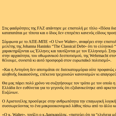
Στις φαιδρότητες της FAZ απάντησε με επιστολή με τίτλο «Πόσα δισ
καταπατάται με τίποτα και ο ίδιος δεν επιτρέπει κανενός είδους προ
Σύμφωνα με το ΑΠΕ-ΜΠΕ «Ο Uwe Walter», αναφέρει στην επιστολή το
μελέτης της Johanna Haninks “The Classical Debt» ότι το ελληνικό 
χαρακτηρίζονται ως Έλληνες και ταυτίζονται με τον Ελληνισμό. Στη
στην αρχαιότητα, του οθωμανικού δεσποτισμού, της Wehrmacht στο
θέλουμε, συνιστά κι αυτό προσφορά στον ευρωπαϊκό πολιτισμό».
«Και η Αντιγόνη δεν αποτιμάται σε δισεκατομμύρια ούτε προφανώς ε
αληθινής δικαιοσύνης, επέκεινα τρεχουσών κανονισμών κι απαγορεύ
Θα μας πάρει πολύ χρόνο να συζητήσουμε τον τρόπο με τον οποίο η
Ελλάδα δεν ευθύνεται για το γεγονός ότι εξιδανικεύτηκε από αρκετο
Ευζώνων.
Ο Αριστοτέλης προσέφερε στην ανθρωπότητα την επαγωγική λογική-
συσσωρεύοντας το ένα μακροοικονομικό λάθος πίσω από το άλλο κατά
«Ο κ. Walter», τονίζει ο κ.Δασκαρόλης, «πιστεύει ότι τα “ελγίνει