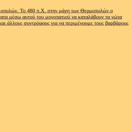
ρμοπυλών. Το 480 π.Χ. στην μάχη των Θερμοπυλών ο
ματα μέσω αυτού του μονοπατιού να καταλάβουν τα νώτα
 και άλλους συντρόφους για να περιμένουμε τους βαρβάρους