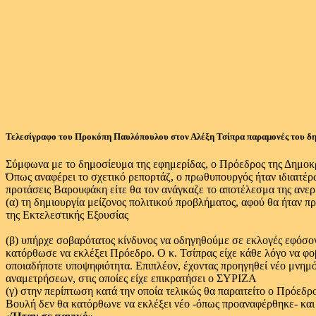
Τελεσίγραφο του Προκόπη Παυλόπουλου στον Αλέξη Τσίπρα παραμονές του δη
Σύμφωνα με το δημοσίευμα της εφημερίδας, ο Πρόεδρος της Δημοκρ
Όπως αναφέρει το σχετικό ρεπορτάζ, ο πρωθυπουργός ήταν ιδιαιτέρω
προτάσεις Βαρουφάκη είτε θα τον ανάγκαζε το αποτέλεσμα της ανερμ
(α) τη δημιουργία μείζονος πολιτικού προβλήματος, αφού θα ήταν 
της Εκτελεστικής Εξουσίας
(β) υπήρχε σοβαρότατος κίνδυνος να οδηγηθούμε σε εκλογές εφόσο
κατόρθωσε να εκλέξει Πρόεδρο. Ο κ. Τσίπρας είχε κάθε λόγο να φοβ
οποιαδήποτε υποψηφιότητα. Επιπλέον, έχοντας προηγηθεί νέο μνημό
αναμετρήσεων, στις οποίες είχε επικρατήσει ο ΣΥΡΙΖΑ
(γ) στην περίπτωση κατά την οποία τελικώς θα παραιτείτο ο Πρόεδ
Βουλή δεν θα κατόρθωνε να εκλέξει νέο -όπως προαναφέρθηκε- κα