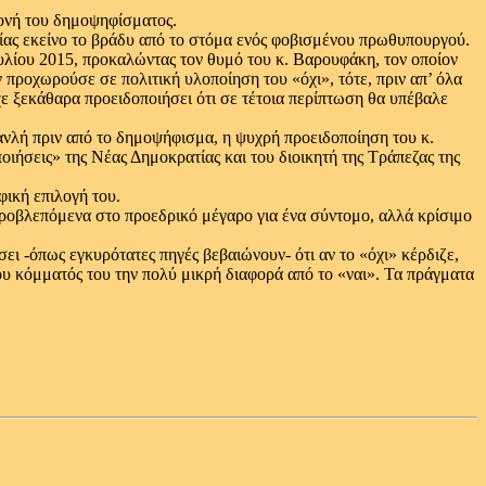
μονή του δημοψηφίσματος.
μίας εκείνο το βράδυ από το στόμα ενός φοβισμένου πρωθυπουργού.
ουλίου 2015, προκαλώντας τον θυμό του κ. Βαρουφάκη, τον οποίον
 προχωρούσε σε πολιτική υλοποίηση του «όχι», τότε, πριν απ’ όλα
ε ξεκάθαρα προειδοποιήσει ότι σε τέτοια περίπτωση θα υπέβαλε
ανλή πριν από το δημοψήφισμα, η ψυχρή προειδοποίηση του κ.
ποιήσεις» της Νέας Δημοκρατίας και του διοικητή της Τράπεζας της
φική επιλογή του.
προβλεπόμενα στο προεδρικό μέγαρο για ένα σύντομο, αλλά κρίσιμο
ει -όπως εγκυρότατες πηγές βεβαιώνουν- ότι αν το «όχι» κέρδιζε,
ου κόμματός του την πολύ μικρή διαφορά από το «ναι». Τα πράγματα