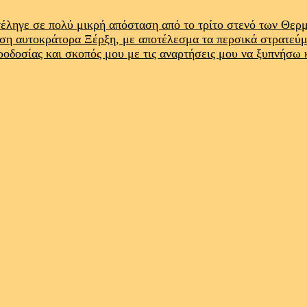
έληγε σε πολύ μικρή απόσταση από το τρίτο στενό των Θε
ρση αυτοκράτορα Ξέρξη, με αποτέλεσμα τα περσικά στρατεύ
προδοσίας και σκοπός μου με τις αναρτήσεις μου να ξυπνήσω