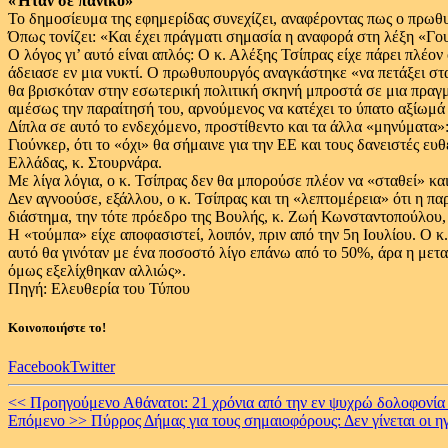
«Ήταν σε πανικό»
Το δημοσίευμα της εφημερίδας συνεχίζει, αναφέροντας πως ο πρωθυ
Όπως τονίζει: «Και έχει πράγματι σημασία η αναφορά στη λέξη «Γο
Ο λόγος γι’ αυτό είναι απλός: Ο κ. Αλέξης Τσίπρας είχε πάρει πλέ
άδειασε εν μια νυκτί. Ο πρωθυπουργός αναγκάστηκε «να πετάξει στα
θα βρισκόταν στην εσωτερική πολιτική σκηνή μπροστά σε μια πραγμ
αμέσως την παραίτησή του, αρνούμενος να κατέχει το ύπατο αξίωμά
Δίπλα σε αυτό το ενδεχόμενο, προστίθεντο και τα άλλα «μηνύματα
Γιούνκερ, ότι το «όχι» θα σήμαινε για την ΕΕ και τους δανειστές ε
Ελλάδας, κ. Στουρνάρα.
Με λίγα λόγια, ο κ. Τσίπρας δεν θα μπορούσε πλέον να «σταθεί» και
Δεν αγνοούσε, εξάλλου, ο κ. Τσίπρας και τη «λεπτομέρεια» ότι η 
διάστημα, την τότε πρόεδρο της Βουλής, κ. Ζωή Κωνσταντοπούλου
Η «τούμπα» είχε αποφασιστεί, λοιπόν, πριν από την 5η Ιουλίου. Ο κ
αυτό θα γινόταν με ένα ποσοστό λίγο επάνω από το 50%, άρα η μετα
όμως εξελίχθηκαν αλλιώς».
Πηγή: Ελευθερία του Τύπου
Κοινοποιήστε το!
Facebook
Twitter
Continue
<< Προηγούμενο
Αθάνατοι: 21 χρόνια από την εν ψυχρώ δολοφονί
Επόμενο >>
Πύρρος Δήμας για τους σημαιοφόρους: Δεν γίνεται οι η
Reading