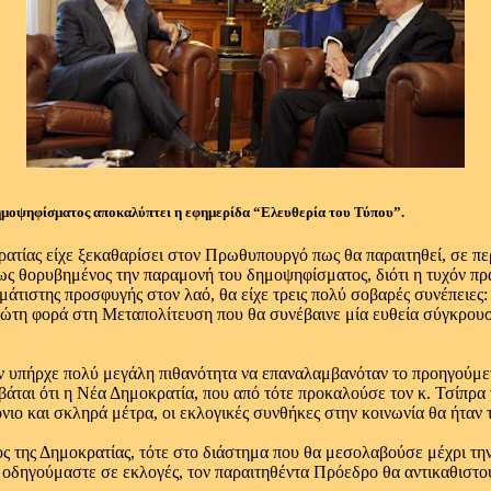
μοψηφίσματος αποκαλύπτει η εφημερίδα “Ελευθερία του Τύπου”.
ατίας είχε ξεκαθαρίσει στον Πρωθυπουργό πως θα παραιτηθεί, σε πε
ς θορυβημένος την παραμονή του δημοψηφίσματος, διότι η τυχόν πραγ
άτιστης προσφυγής στον λαό, θα είχε τρεις πολύ σοβαρές συνέπειες:
πρώτη φορά στη Μεταπολίτευση που θα συνέβαινε μία ευθεία σύγκρου
ν υπήρχε πολύ μεγάλη πιθανότητα να επαναλαμβανόταν το προηγούμε
άται ότι η Νέα Δημοκρατία, που από τότε προκαλούσε τον κ. Τσίπρα ν
νιο και σκληρά μέτρα, οι εκλογικές συνθήκες στην κοινωνία θα ήταν
ρος της Δημοκρατίας, τότε στο διάστημα που θα μεσολαβούσε μέχρι τ
ι οδηγούμαστε σε εκλογές, τον παραιτηθέντα Πρόεδρο θα αντικαθισ