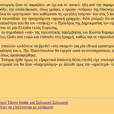
πουργός ήταν σε παραζάλη -αν όχι και σε πανικό- ήδη από την παρα
υδή», την οποία άκουσε, όπως γράφει, ο πρώην «τσάρος» της Οικονο
ον όλα τα «μηνύματα» που καθόρισαν τη «μεγάλη τούμπα» του στις 5 Ι
 σκουπίδια» την προηγούμενη «ηρωική γραμμή», διότι γνώριζε ότι αν
ατικότητα που θα τον «τσάκιζε»: ο Πρόεδρος της Δημοκρατίας τον είχ
 του σε μία Ελλάδα εκτός Ευρώπης.
»: το σημαδιακό «ναι» της τηλεοπτικής παρέμβασης του Κώστα Καραμ
υθέως έξοδο από ευρώ και επάνοδο στη δραχμή, καθώς και οι «προειδο
 επιπλέον κινδύνευε να βρεθεί «στο σκαμνί» για μία εθνικά καταστρο
παραίτηση του κ. Πρ. Παυλόπουλου θα έφερνε κατά τα συνταγματικώς 
, όπως προαναφέρθηκε.
. Τσίπρας ήρθε όμως σε εξαιρετικά δύσκολη θέση επειδή είχε υπολογίσ
στροφή του θα ήταν «διαχειρίσιμη» με άλλοθι προς την «αριστερά» τ
α των Τάσου Ισαάκ και Σολωμού Σολωμού
γέτες να επιλέγονται με κλήρωση