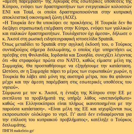
«άμεση παρέμβαση» της Άγκυρας στις εσωτερικές υποθέσεις της
Κύπρου, ενόψει των δραστηριοτήτων των ενεργειακών κολοσσών
ΕΝΙ και Total, οι οποίοι δραστηριοποιούνται στην κυπριακή
αποκλειστική οικονομική ζώνη (ΑΟΖ).
«Η Τουρκία δεν θα υποκύψει σε προκλήσεις. Η Τουρκία δεν θα
διεξάγει στρατιωτική επέμβαση στην Κύπρο, ενόψει των γαλλικών
και ιταλικών δραστηριοτήτων. Τουλάχιστον όχι άμεσα», δήλωσε ο
κ. Άκσοϊ στη ρωσική ειδησεογραφική ιστοσελίδα Sputnik.
Όπως μεταδίδει το Sputnik στην αγγλική έκδοσή του, ο Τούρκος
συνταξιούχος σήμερα διπλωμάτης, ο οποίος είχε υπηρετήσει ως
πρέσβης στη Φινλανδία, Ιορδανία και Σουηδία, συνεχίζει λέγοντας
ότι «θα στραφούμε πρώτα στο ΝΑΤΟ, καθώς είμαστε μέλη της
Συμμαχίας. Θα προσπαθήσουμε να εξηγήσουμε την κατάσταση.
Ωστόσο, αν η Συμμαχία πάρει το μέρος των ευρωπαϊκών χωρών, η
Τουρκία θα λάβει από μόνη της αυστηρά μέτρα, που θα φτάνουν
μέχρι και την άμεση παρέμβαση στις εσωτερικές υποθέσεις του
νησιού».
Σύμφωνα με τον κ. Άκσοϊ, η ένταξη της Κύπρου στην ΕΕ με
ανεπίλυτα τα προβλήματά της υπήρξε λάθος «ανεπανόρθωτο»
καθώς «οι Ελληνοκύπριοι είναι πλήρως ικανοποιημένοι με την
παρούσα κατάσταση». «Είναι μέλη της ΕΕ και ισχυρίζονται πως
εκπροσωπούν ολόκληρο το νησί. Γι’ αυτό δεν ενδιαφέρονται για
την επίλυση του κυπριακού προβλήματος», κατέληξε ο Τούρκος
διπλωμάτης.
ΠΗΓΗ makeleio.gr/