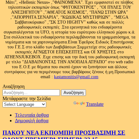
Μάτι”, «Hellenic Nexus» ,”ΦΑΙΝΟΜΕΝΑ”. Έχει εμφανιστεί σε πλήθος
τηλεοπτικών εκπομπών όπως “ΦΥΓΟΚΕΝΤΡΟΣ” , “ΟΙ ΠΥΛΕΣ ΤΟΥ
ΑΝΕΞΗΓΗΤΟΥ” ,”ΑΘΕΑΤΟΣ ΚΟΣΜΟΣ”, “ΠΑΝΩ ΣΤΗΝ ΩΡΑ”
,”ΑΠΟΡΡΗΤΑ ΣΕΝΑΡΙΑ”, “ΚΩΔΙΚΑΣ ΜΥΣΤΗΡΙΩΝ” , “MEGA
Σαββατοκύριακο” ,”ΣΚ ΣΤΟ HIGHTV” καθώς και σε πολλές
ραδιοφωνικές εκπομπές .Στα ερευνητικά του ενδιαφέροντα
συγκαταλέγονται τα UFO, η ιστορία του ευρύτερου ελληνικού χώρου κ.ά.
Στα συλλεκτικά του ενδιαφέροντα περιλαμβάνονται τα γραμματόσημα, τα
νομίσματα και τα χαρτονομίσματα.Είναι Έφεδρος Ειδικός Επιστήμονας
του Γ.Ε.Σ στο κλάδο των Διαβιβάσεων.Συμμετείχε στις ραδιοφωνικές
εκπομπές ΑΓΝΩΣΤΟΙ ΕΠΙΣΚΕΠΤΕΣ και ΟΙ ΧΡΗΣΤΕΣ στο
ATHENSJUKEBOX .Ειχε επισης και την δική του ραδιοφωνική εκπομπή
με τίτλο “ΔΙΑΒΑΙΝΟΝΤΑΣ ΤΗΝ ΑΝΟΠΑΙΑ ΑΤΡΑΠΟ” στο web radio
του Ε.Ο.Ε με θέματα που σκοπό έχουν να ξυπνήσουν και άλλους
συντρόφους για να περιμένουμε τους βαρβάρους ξένους ή μη.Προσωπικό
email :
kastamonitis@gmail.com
Αναζήτηση
Αναζήτηση
για:
Μετάφραστε την Σελίδα
Powered by
Translate
Τελευταία άρθρα
Δημοφιλή άρθρα
ΠΑΚΟΥ ΝΕΑ ΕΚΠΟΜΠΗ ΠΡΟΣΒΑΣΙΜΗ ΣΕ