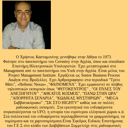
Ο Χρήστος Κασταμονίτης γεννήθηκε στην Αθήνα το 1973.
Φοίτησε στο πανεπιστήμιο του Coventry στην Αγγλία, όπου και σπούδασε
Επιστήμη Ηλεκτρονικών Υπολογιστών. Έχει μεταπτυχιακό στο
Management από το πανεπιστήμιο του Υork στην Αγγλία. Είναι μέλος του
Project Management Institute. Εργάζεται ως Senior Business Process
Analyst στις Βρυξελλες. Εχει Αρθρογραφησει στα περιοδικά “Τρίτο
Μάτι”, «Hellenic Nexus» ,”ΦΑΙΝΟΜΕΝΑ”. Έχει εμφανιστεί σε πλήθος
τηλεοπτικών εκπομπών όπως “ΦΥΓΟΚΕΝΤΡΟΣ” , “ΟΙ ΠΥΛΕΣ ΤΟΥ
ΑΝΕΞΗΓΗΤΟΥ” ,”ΑΘΕΑΤΟΣ ΚΟΣΜΟΣ”, “ΠΑΝΩ ΣΤΗΝ ΩΡΑ”
,”ΑΠΟΡΡΗΤΑ ΣΕΝΑΡΙΑ”, “ΚΩΔΙΚΑΣ ΜΥΣΤΗΡΙΩΝ” , “MEGA
Σαββατοκύριακο” ,”ΣΚ ΣΤΟ HIGHTV” καθώς και σε πολλές
ραδιοφωνικές εκπομπές .Στα ερευνητικά του ενδιαφέροντα
συγκαταλέγονται τα UFO, η ιστορία του ευρύτερου ελληνικού χώρου κ.ά.
Στα συλλεκτικά του ενδιαφέροντα περιλαμβάνονται τα γραμματόσημα, τα
νομίσματα και τα χαρτονομίσματα.Είναι Έφεδρος Ειδικός Επιστήμονας
του Γ.Ε.Σ στο κλάδο των Διαβιβάσεων.Συμμετείχε στις ραδιοφωνικές