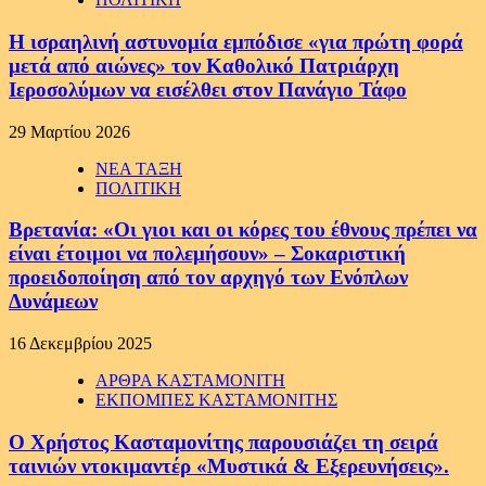
Η ισραηλινή αστυνομία εμπόδισε «για πρώτη φορά
μετά από αιώνες» τον Καθολικό Πατριάρχη
Ιεροσολύμων να εισέλθει στον Πανάγιο Τάφο
29 Μαρτίου 2026
ΝΕΑ ΤΑΞΗ
ΠΟΛΙΤΙΚΗ
Βρετανία: «Οι γιοι και οι κόρες του έθνους πρέπει να
είναι έτοιμοι να πολεμήσουν» – Σοκαριστική
προειδοποίηση από τον αρχηγό των Ενόπλων
Δυνάμεων
16 Δεκεμβρίου 2025
ΑΡΘΡΑ ΚΑΣΤΑΜΟΝΙΤΗ
ΕΚΠΟΜΠΕΣ ΚΑΣΤΑΜΟΝΙΤΗΣ
Ο Χρήστος Κασταμονίτης παρουσιάζει τη σειρά
ταινιών ντοκιμαντέρ «Μυστικά & Εξερευνήσεις».