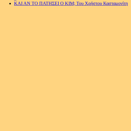
ΚΑΙ ΑΝ ΤΟ ΠΑΤΗΣΕΙ Ο ΚΙΜ; Του Χρήστου Κασταμονίτη