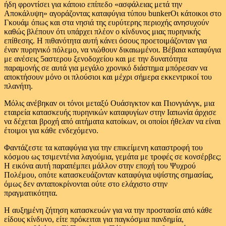
ήδη φροντίσει για κάποιο επίπεδο «ασφάλειας μετά την
Αποκάλυψη» αγοράζοντας καταφύγια τύπου bunker
Οι κάτοικοι στο
Γκουάμ όπως και στα νησιά της ευρύτερης περιοχής ανησυχούν
καθώς βλέπουν ότι υπάρχει πλέον ο κίνδυνος μιας πυρηνικής
επίθεσης. Η πιθανότητα αυτή κάνει όσους προετοιμάζονταν για
έναν πυρηνικό πόλεμο, να νιώθουν δικαιωμένοι. Βέβαια καταφύγια
με ανέσεις 5αστερου ξενοδοχείου και με την δυνατότητα
παραμονής σε αυτά για μεγάλο χρονικό διάστημα μπόρεσαν να
αποκτήσουν μόνο οι πλούσιοι και μέχρι σήμερα εκκεντρικοί του
πλανήτη.
Μόλις ανέβηκαν οι τόνοι μεταξύ Ουάσιγκτον και Πιονγιάνγκ, μια
εταιρεία κατασκευής πυρηνικών καταφυγίων στην Ιαπωνία άρχισε
να δέχεται βροχή από αιτήματα κατοίκων, οι οποίοι ήθελαν να είναι
έτοιμοι για κάθε ενδεχόμενο.
Φαντάζεστε τα καταφύγια για την επικείμενη καταστροφή του
κόσμου ως τσιμεντένια λαγούμια, γεμάτα με τροφές σε κονσέρβες;
Η εικόνα αυτή παραπέμπει μάλλον στην εποχή του Ψυχρού
Πολέμου, οπότε κατασκευάζονταν καταφύγια υψίστης σημασίας,
όμως δεν ανταποκρίνονται ούτε στο ελάχιστο στην
πραγματικότητα.
Η αυξημένη ζήτηση κατασκευών για να την προστασία από κάθε
είδους κίνδυνο, είτε πρόκειται για παγκόσμια πανδημία,