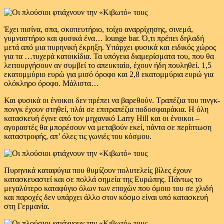
Έχει πισίνα, σπα, σκοπευτήριο, τοίχο αναρρίχησης, σινεμά,
γυμναστήριο και φυσικά ένα… lounge bar. Ό,τι πρέπει δηλαδή
μετά από μια πυρηνική έκρηξη. Υπάρχει φυσικά και ειδικός χώρος
για τα …τυχερά κατοικίδια. Τα υπόγεια διαμερίσματα του, που θα
λειτουργήσουν αν συμβεί το απευκταίο, έχουν ήδη πουληθεί. 1,5
εκατομμύριο ευρώ για μισό όροφο και 2,8 εκατομμύρια ευρώ για
ολόκληρο όροφο. Μάλιστα…
Και φυσικά οι ένοικοι δεν πρέπει να βαρεθούν. Τραπέζια του πινγκ-
πονγκ έχουν στηθεί, πλάι σε επιτραπέζια ποδοσφαιράκια. Η όλη
κατασκευή έγινε από τον μηχανικό Larry Hill και οι ένοικοι –
αγοραστές θα μπορέσουν να μεταβούν εκεί, πάντα σε περίπτωση
καταστροφής, απ’ όλες τις γωνιές του κόσμου.
Πυρηνικά καταφύγια που θυμίζουν πολυτελείς βίλες έχουν
κατασκευαστεί και σε πολλά σημεία της Ευρώπης. Πάντως το
μεγαλύτερο καταφύγιο όλων των εποχών που όμοιο του σε χλιδή
και παροχές δεν υπάρχει άλλο στον κόσμο είναι υπό κατασκευή
στη Γερμανία.