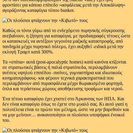
φροντίσει για κάποιο επίπεδο «ασφάλειας μετά την Αποκάλυψη»
αγοράζοντας καταφύγια τύπου bunker.
Καθώς οι τόνοι γύρω από το ενδεχόμενο πυρηνικής σύγκρουσης
ανεβαίνουν, η ζήτηση για καταφύγια, με προδιαγραφές τέτοιες ώστε
οι κατασκευές να αντέξουν γεγονότα μαζικής καταστροφής, από
πανδημία μέχρι πυρηνικό πόλεμο, έχει αυξηθεί -ειδικά μετά την
εκλογή Τραμπ κατά 300%.
Τα «σπίτια» αυτά (post-apocalyptic homes) κατά κανόνα κτίζονται
σε στρατιωτικές βάσεις ή παλιά στρατόπεδα, περιλαμβάνουν
ανέσεις υψηλού επιπέδου -πισίνες, γυμναστήρια και ιδιωτικούς
κινηματογράφους- και φέρουν τεχνικά χαρακτηριστικά που
περιλαμβάνουν από πυρασφάλεια μέχρι θωρακισμένα φορτηγά,
όπλα και τεράστιους χώρους αποθήκευσης τροφίμων και νερού.
Ένα τέτοιο καταφύγιο έχει χτιστεί στο Άρκανσας των ΗΠΑ. Και
δεν είναι καταφύγιο όπως το έχετε στο μυαλό σας. Κι αυτό γιατί η
πολυτέλεια είναι το πρώτο του μέλημα, ώστε να μην βαρεθούν και
να μην μείνουν… ανικανοποίητοι οι πλούσιοι υποψήφιοι ένοικοί
του.