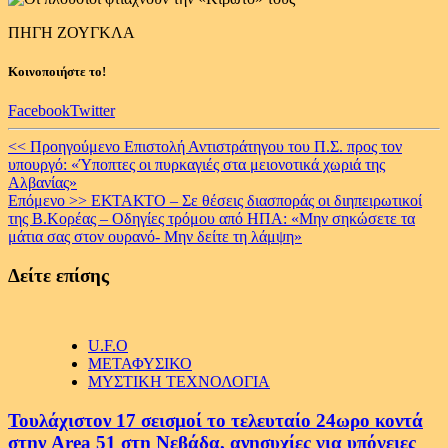
ΠΗΓΗ ΖΟΥΓΚΛΑ
Κοινοποιήστε το!
Facebook
Twitter
Continue
<< Προηγούμενο
Επιστολή Αντιστράτηγου του Π.Σ. προς τον
υπουργό: «Ύποπτες οι πυρκαγιές στα μειονοτικά χωριά της
Reading
Αλβανίας»
Επόμενο >>
ΕΚΤΑΚΤΟ – Σε θέσεις διασποράς οι διηπειρωτικοί
της Β.Κορέας – Οδηγίες τρόμου από ΗΠΑ: «Μην σηκώσετε τα
μάτια σας στον ουρανό- Μην δείτε τη λάμψη»
Δείτε επίσης
U.F.O
ΜΕΤΑΦΥΣΙΚΟ
ΜΥΣΤΙΚΗ ΤΕΧΝΟΛΟΓΙΑ
Τουλάχιστον 17 σεισμοί το τελευταίο 24ωρο κοντά
στην Area 51 στη Νεβάδα, ανησυχίες για υπόγειες