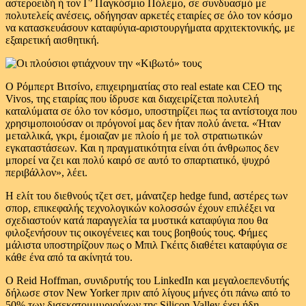
αστεροειδή ή τον Γ’ Παγκόσμιο Πόλεμο, σε συνδυασμό με
πολυτελείς ανέσεις, οδήγησαν αρκετές εταιρίες σε όλο τον κόσμο
να κατασκευάσουν καταφύγια-αριστουργήματα αρχιτεκτονικής, με
εξαιρετική αισθητική.
Ο Ρόμπερτ Βιτσίνο, επιχειρηματίας στο real estate και CEO της
Vivos, της εταιρίας που ίδρυσε και διαχειρίζεται πολυτελή
καταλύματα σε όλο τον κόσμο, υποστηρίζει πως τα αντίστοιχα που
χρησιμοποιούσαν οι πρόγονοί μας δεν ήταν πολύ άνετα. «Ήταν
μεταλλικά, γκρι, έμοιαζαν με πλοίο ή με τολ στρατιωτικών
εγκαταστάσεων. Και η πραγματικότητα είναι ότι άνθρωπος δεν
μπορεί να ζει και πολύ καιρό σε αυτό το σπαρτιατικό, ψυχρό
περιβάλλον», λέει.
Η ελίτ του διεθνούς τζετ σετ, μάνατζερ hedge fund, αστέρες των
σπορ, επικεφαλής τεχνολογικών κολοσσών έχουν επιλέξει να
σχεδιαστούν κατά παραγγελία τα μυστικά καταφύγια που θα
φιλοξενήσουν τις οικογένειες και τους βοηθούς τους. Φήμες
μάλιστα υποστηρίζουν πως ο Μπιλ Γκέιτς διαθέτει καταφύγια σε
κάθε ένα από τα ακίνητά του.
Ο Reid Hoffman, συνιδρυτής του LinkedIn και μεγαλοεπενδυτής
δήλωσε στον New Yorker πριν από λίγους μήνες ότι πάνω από το
50% των δισεκατομμυριούχων της Silicon Valley έχει ήδη