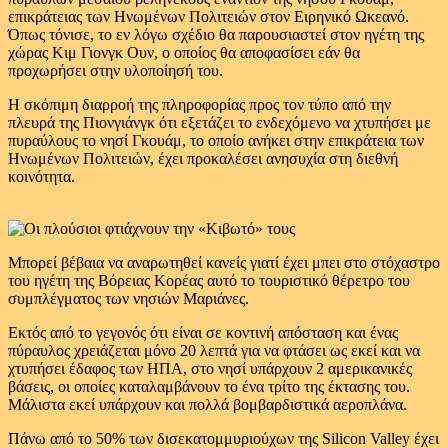
επικράτειας των Ηνωμένων Πολιτειών στον Ειρηνικό Ωκεανό.
Όπως τόνισε, το εν λόγω σχέδιο θα παρουσιαστεί στον ηγέτη της
χώρας Κιμ Γιονγκ Ουν, ο οποίος θα αποφασίσει εάν θα
προχωρήσει στην υλοποίησή του.
Η σκόπιμη διαρροή της πληροφορίας προς τον τύπο από την
πλευρά της Πιονγιάνγκ ότι εξετάζει το ενδεχόμενο να χτυπήσει με
πυραύλους το νησί Γκουάμ, το οποίο ανήκει στην επικράτεια των
Ηνωμένων Πολιτειών, έχει προκαλέσει ανησυχία στη διεθνή
κοινότητα.
Μπορεί βέβαια να αναρωτηθεί κανείς γιατί έχει μπει στο στόχαστρο
του ηγέτη της Βόρειας Κορέας αυτό το τουριστικό θέρετρο του
συμπλέγματος των νησιών Μαριάνες.
Εκτός από το γεγονός ότι είναι σε κοντινή απόσταση και ένας
πύραυλος χρειάζεται μόνο 20 λεπτά για να φτάσει ως εκεί και να
χτυπήσει έδαφος των ΗΠΑ, στο νησί υπάρχουν 2 αμερικανικές
βάσεις, οι οποίες καταλαμβάνουν το ένα τρίτο της έκτασης του.
Μάλιστα εκεί υπάρχουν και πολλά βομβαρδιστικά αεροπλάνα.
Πάνω από το 50% των δισεκατομμυριούχων της Silicon Valley έχει