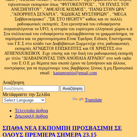
τηλεοπτικών εκπομπών όπως “ΦΥΓΟΚΕΝΤΡΟΣ” , “ΟΙ ΠΥΛΕΣ ΤΟΥ
ΑΝΕΞΗΓΗΤΟΥ” ,”ΑΘΕΑΤΟΣ ΚΟΣΜΟΣ”, “ΠΑΝΩ ΣΤΗΝ ΩΡΑ”
,”ΑΠΟΡΡΗΤΑ ΣΕΝΑΡΙΑ”, “ΚΩΔΙΚΑΣ ΜΥΣΤΗΡΙΩΝ” , “MEGA
Σαββατοκύριακο” ,”ΣΚ ΣΤΟ HIGHTV” καθώς και σε πολλές
ραδιοφωνικές εκπομπές .Στα ερευνητικά του ενδιαφέροντα
συγκαταλέγονται τα UFO, η ιστορία του ευρύτερου ελληνικού χώρου κ.ά.
Στα συλλεκτικά του ενδιαφέροντα περιλαμβάνονται τα γραμματόσημα, τα
νομίσματα και τα χαρτονομίσματα.Είναι Έφεδρος Ειδικός Επιστήμονας
του Γ.Ε.Σ στο κλάδο των Διαβιβάσεων.Συμμετείχε στις ραδιοφωνικές
εκπομπές ΑΓΝΩΣΤΟΙ ΕΠΙΣΚΕΠΤΕΣ και ΟΙ ΧΡΗΣΤΕΣ στο
ATHENSJUKEBOX .Ειχε επισης και την δική του ραδιοφωνική εκπομπή
με τίτλο “ΔΙΑΒΑΙΝΟΝΤΑΣ ΤΗΝ ΑΝΟΠΑΙΑ ΑΤΡΑΠΟ” στο web radio
του Ε.Ο.Ε με θέματα που σκοπό έχουν να ξυπνήσουν και άλλους
συντρόφους για να περιμένουμε τους βαρβάρους ξένους ή μη.Προσωπικό
email :
kastamonitis@gmail.com
Αναζήτηση
Αναζήτηση
για:
Μετάφραστε την Σελίδα
Powered by
Translate
Τελευταία άρθρα
Δημοφιλή άρθρα
ΣΠΑΘΑ ΝΕΑ ΕΚΠΟΜΠΗ ΠΡΟΣΒΑΣΙΜΗ ΣΕ
ΟΛΟΥΣ ΠΡΕΜΙΕΡΑ ΣΗΜΕΡΑ 23.15