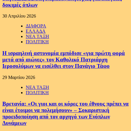
δοκιμές όπλων
30 Απριλίου 2026
ΔΙΑΦΟΡΑ
ΕΛΛΑΔΑ
ΝΕΑ ΤΑΞΗ
ΠΟΛΙΤΙΚΗ
Η ισραηλινή αστυνομία εμπόδισε «για πρώτη φορά
μετά από αιώνες» τον Καθολικό Πατριάρχη
Ιεροσολύμων να εισέλθει στον Πανάγιο Τάφο
29 Μαρτίου 2026
ΝΕΑ ΤΑΞΗ
ΠΟΛΙΤΙΚΗ
Βρετανία: «Οι γιοι και οι κόρες του έθνους πρέπει να
είναι έτοιμοι να πολεμήσουν» – Σοκαριστική
προειδοποίηση από τον αρχηγό των Ενόπλων
Δυνάμεων