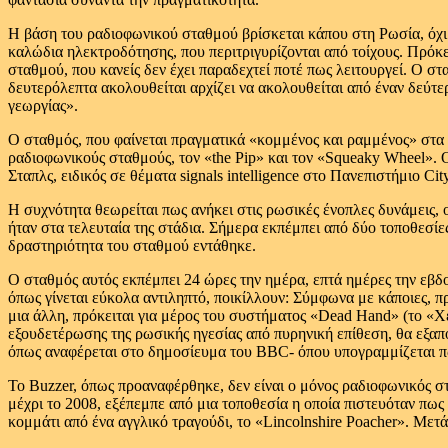
Η βάση του ραδιοφωνικού σταθμού βρίσκεται κάπου στη Ρωσία, όχι 
καλώδια ηλεκτροδότησης, που περιτριγυρίζονται από τοίχους. Πρόκ
σταθμού, που κανείς δεν έχει παραδεχτεί ποτέ πως λειτουργεί. Ο στ
δευτερόλεπτα ακολουθείται αρχίζει να ακολουθείται από έναν δεύτε
γεωργίας».
Ο σταθμός, που φαίνεται πραγματικά «κομμένος και ραμμένος» στα 
ραδιοφωνικούς σταθμούς, τον «the Pip» και τον «Squeaky Wheel». Ο
Σταπλς, ειδικός σε θέματα signals intelligence στο Πανεπιστήμιο Cit
Η συχνότητα θεωρείται πως ανήκει στις ρωσικές ένοπλες δυνάμεις, 
ήταν στα τελευταία της στάδια. Σήμερα εκπέμπει από δύο τοποθεσί
δραστηριότητα του σταθμού εντάθηκε.
Ο σταθμός αυτός εκπέμπει 24 ώρες την ημέρα, επτά ημέρες την εβδο
όπως γίνεται εύκολα αντιληπτό, ποικίλλουν: Σύμφωνα με κάποιες, π
μια άλλη, πρόκειται για μέρος του συστήματος «Dead Hand» (το «Χ
εξουδετέρωσης της ρωσικής ηγεσίας από πυρηνική επίθεση, θα εξαπ
όπως αναφέρεται στο δημοσίευμα του BBC- όπου υπογραμμίζεται πω
Το Buzzer, όπως προαναφέρθηκε, δεν είναι ο μόνος ραδιοφωνικός στ
μέχρι το 2008, εξέπεμπε από μια τοποθεσία η οποία πιστευόταν πως
κομμάτι από ένα αγγλικό τραγούδι, το «Lincolnshire Poacher». Με