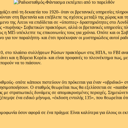
ζει από τη δεκαετία του 1920- όταν οι βρετανικές υπηρεσίες πληρο
ούνταν στη Βρετανία και επέβλεπε τις σχέσεις μεταξύ της χώρας και 
όμενο της Arcos να επιδίδεται σε «ύποπτες» δραστηριότητες στο Λονδ
τως «πυρήνας» Σοβιετικών πρακτόρων, αλλά οι βρετανικές υπηρεσίες
ς η ΜΙ5 υπέκλεπτε τις επικοινωνίες τους για χρόνια. Οπότε και οι Σ
όνο για τον παραλήπτη- και έτσι προέκυψαν οι μυστηριώδεις αυτοί ραδ
2010, στο πλαίσιο συλλήψεων Ρώσων πρακτόρων στις ΗΠΑ, το FBI ανα
άνει και η Βόρεια Κορέα- και είναι προφανές το πλεονέκτημα πως, με 
μπορούν να το πιάσουν.
ριθμούς- οπότε κάποιοι πιστεύουν ότι πρόκειται για έναν «υβριδικό»
χρησιμοποιήσουν. Ο σταθμός θεωρείται πως θα εξελίσσεται σε «number
ς με στρατιωτικές δυνάμεις σε απομακρυσμένες περιοχές. Σημειώνετα
εξέπεμψε ένα ειδικό μήνυμα, «έκδοση εντολής 135», που θεωρείται ό
 ομοφωνία όσον αφορά σε ένα πράγμα: Είναι καλύτερα για όλους οι 