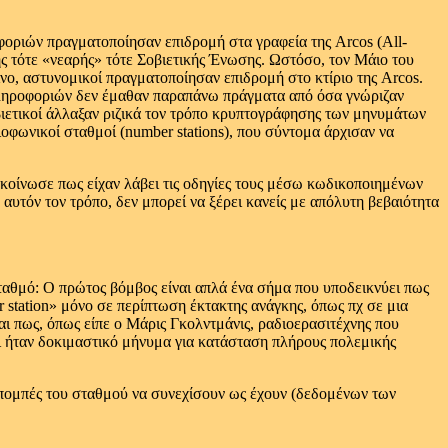
φοριών πραγματοποίησαν επιδρομή στα γραφεία της Arcos (All-
της τότε «νεαρής» τότε Σοβιετικής Ένωσης. Ωστόσο, τον Μάιο του
ίνο, αστυνομικοί πραγματοποίησαν επιδρομή στο κτίριο της Arcos.
 πληροφοριών δεν έμαθαν παραπάνω πράγματα από όσα γνώριζαν
οβιετικοί άλλαξαν ριζικά τον τρόπο κρυπτογράφησης των μηνυμάτων
ιοφωνικοί σταθμοί (number stations), που σύντομα άρχισαν να
κοίνωσε πως είχαν λάβει τις οδηγίες τους μέσω κωδικοποιημένων
αυτόν τον τρόπο, δεν μπορεί να ξέρει κανείς με απόλυτη βεβαιότητα
 σταθμό: Ο πρώτος βόμβος είναι απλά ένα σήμα που υποδεικνύει πως
 station» μόνο σε περίπτωση έκτακτης ανάγκης, όπως πχ σε μια
ι πως, όπως είπε ο Μάρις Γκολντμάνις, ραδιοερασιτέχνης που
τι ήταν δοκιμαστικό μήνυμα για κατάσταση πλήρους πολεμικής
εκπομπές του σταθμού να συνεχίσουν ως έχουν (δεδομένων των