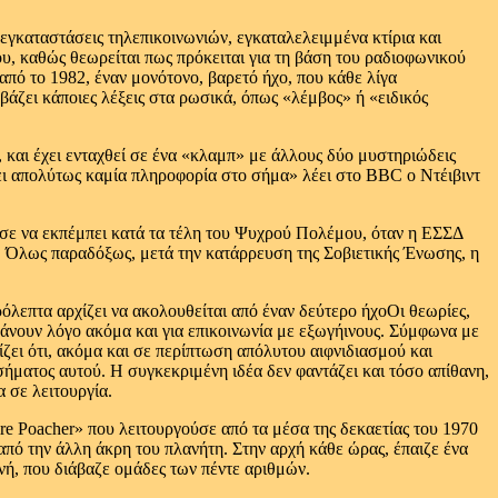
εγκαταστάσεις τηλεπικοινωνιών, εγκαταλελειμμένα κτίρια και
υ, καθώς θεωρείται πως πρόκειται για τη βάση του ραδιοφωνικού
από το 1982, έναν μονότονο, βαρετό ήχο, που κάθε λίγα
βάζει κάποιες λέξεις στα ρωσικά, όπως «λέμβος» ή «ειδικός
 και έχει ενταχθεί σε ένα «κλαμπ» με άλλους δύο μυστηριώδεις
χει απολύτως καμία πληροφορία στο σήμα» λέει στο BBC ο Ντέιβιντ
χισε να εκπέμπει κατά τα τέλη του Ψυχρού Πολέμου, όταν η ΕΣΣΔ
α. Όλως παραδόξως, μετά την κατάρρευση της Σοβιετικής Ένωσης, η
όλεπτα αρχίζει να ακολουθείται από έναν δεύτερο ήχο
Οι θεωρίες,
 κάνουν λόγο ακόμα και για επικοινωνία με εξωγήινους. Σύμφωνα με
ζει ότι, ακόμα και σε περίπτωση απόλυτου αιφνιδιασμού και
ήματος αυτού. Η συγκεκριμένη ιδέα δεν φαντάζει και τόσο απίθανη,
 σε λειτουργία.
re Poacher» που λειτουργούσε από τα μέσα της δεκαετίας του 1970
από την άλλη άκρη του πλανήτη. Στην αρχή κάθε ώρας, έπαιζε ένα
νή, που διάβαζε ομάδες των πέντε αριθμών.