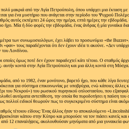
πολύ μακριά από την Αγία Πετρούπολη, όπου υπάρχει μια έκταση με 
ειται για ένα μυστήριο που ανάγεται στην περίοδο του Ψυχρού Πολέμο
αθμός αυτός εκπέμπει 24 ώρες την ημέρα, επτά ημέρες την εβδομάδα, 
ρο ήχο. Μία ή δύο φορές την εβδομάδα, ένας άνδρας ή μία γυναίκα δια
μέτρα των συνωμοσιολόγων, έχει λάβει το προσωνύμιο «the Buzzer»,
ι «φαν» τους παραδέχονται ότι δεν έχουν ιδέα τι ακούνε. «Δεν υπάρ
y του Λονδίνου.
οι οποίες όμως ποτέ δεν έχουν παραδεχτεί κάτι τέτοιο. Ο σταθμός άρ
ες- αυτήν κοντά στην Αγία Πετρούπολη και μια άλλη κοντά στη Μόσχ
μάδα, από το 1982, έναν μονότονο, βαρετό ήχο, που κάθε λίγα δευτερ
ρόκειται για σύστημα επικοινωνίας με υποβρύχια, ενώ κάποιες άλλες
έρι του Νεκρού») του ρωσικού πυρηνικού οπλοστασίου, που εξασφαλί
ολυθεί αυτόματα αντεπίθεση, την οποία θα πυροδοτήσει η παύση του σ
ς πολλοί ειδικοί θεωρούν πως το συγκεκριμένο σύστημα είναι ακόμα
αθμός τέτοιου είδους: Ένας άλλος ήταν το αποκαλούμενο «Lincolnshi
 βρισκόταν κάπου στην Κύπρο και μπορούσε να τον πιάσει κανείς και 
τά από 12 επαναλήψεις, ακολουθούσαν μηνύματα από μια γυναικεία φω