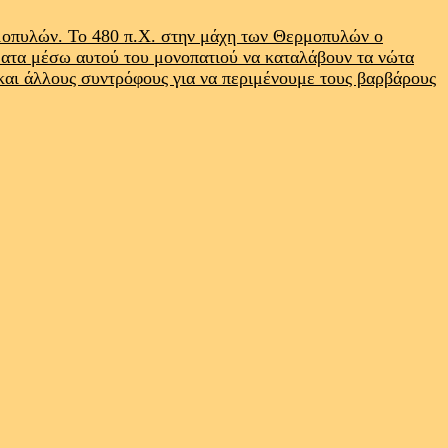
ρμοπυλών. Το 480 π.Χ. στην μάχη των Θερμοπυλών ο
ματα μέσω αυτού του μονοπατιού να καταλάβουν τα νώτα
 και άλλους συντρόφους για να περιμένουμε τους βαρβάρους