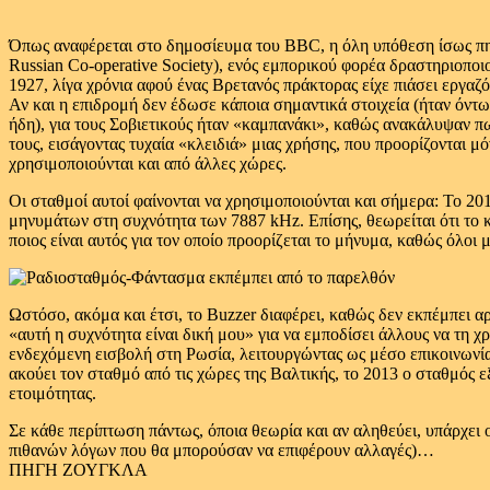
Όπως αναφέρεται στο δημοσίευμα του BBC, η όλη υπόθεση ίσως πηγά
Russian Co-operative Society), ενός εμπορικού φορέα δραστηριοποι
1927, λίγα χρόνια αφού ένας Βρετανός πράκτορας είχε πιάσει εργαζ
Αν και η επιδρομή δεν έδωσε κάποια σημαντικά στοιχεία (ήταν όν
ήδη), για τους Σοβιετικούς ήταν «καμπανάκι», καθώς ανακάλυψαν πω
τους, εισάγοντας τυχαία «κλειδιά» μιας χρήσης, που προορίζονται μ
χρησιμοποιούνται και από άλλες χώρες.
Οι σταθμοί αυτοί φαίνονται να χρησιμοποιούνται και σήμερα: Το 
μηνυμάτων στη συχνότητα των 7887 kHz. Επίσης, θεωρείται ότι το κ
ποιος είναι αυτός για τον οποίο προορίζεται το μήνυμα, καθώς όλοι 
Ωστόσο, ακόμα και έτσι, το Buzzer διαφέρει, καθώς δεν εκπέμπει α
«αυτή η συχνότητα είναι δική μου» για να εμποδίσει άλλους να τη 
ενδεχόμενη εισβολή στη Ρωσία, λειτουργώντας ως μέσο επικοινωνία
ακούει τον σταθμό από τις χώρες της Βαλτικής, το 2013 ο σταθμός 
ετοιμότητας.
Σε κάθε περίπτωση πάντως, όποια θεωρία και αν αληθεύει, υπάρχει
πιθανών λόγων που θα μπορούσαν να επιφέρουν αλλαγές)…
ΠΗΓΗ ΖΟΥΓΚΛΑ