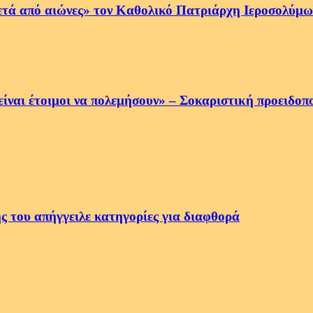
ετά από αιώνες» τον Καθολικό Πατριάρχη Ιεροσολύμων
να είναι έτοιμοι να πολεμήσουν» – Σοκαριστική προειδ
ς του απήγγειλε κατηγορίες για διαφθορά