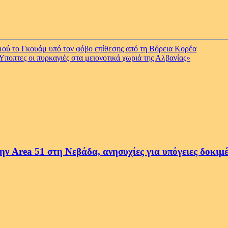
μού το Γκουάμ υπό τον φόβο επίθεσης από τη Βόρεια Κορέα
Ύποπτες οι πυρκαγιές στα μειονοτικά χωριά της Αλβανίας»
ην Area 51 στη Νεβάδα, ανησυχίες για υπόγειες δοκιμ