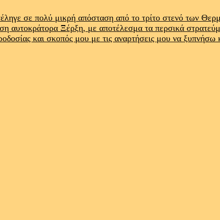
έληγε σε πολύ μικρή απόσταση από το τρίτο στενό των Θε
ρση αυτοκράτορα Ξέρξη, με αποτέλεσμα τα περσικά στρατεύ
προδοσίας και σκοπός μου με τις αναρτήσεις μου να ξυπνήσω