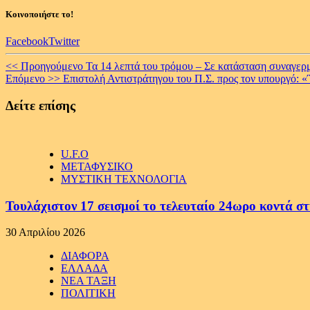
Κοινοποιήστε το!
Facebook
Twitter
Continue
<< Προηγούμενο
Τα 14 λεπτά του τρόμου – Σε κατάσταση συναγερ
Επόμενο >>
Επιστολή Αντιστράτηγου του Π.Σ. προς τον υπουργό: «
Reading
Δείτε επίσης
U.F.O
ΜΕΤΑΦΥΣΙΚΟ
ΜΥΣΤΙΚΗ ΤΕΧΝΟΛΟΓΙΑ
Τουλάχιστον 17 σεισμοί το τελευταίο 24ωρο κοντά στ
30 Απριλίου 2026
ΔΙΑΦΟΡΑ
ΕΛΛΑΔΑ
ΝΕΑ ΤΑΞΗ
ΠΟΛΙΤΙΚΗ