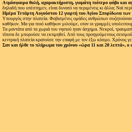
Ατμόσφαιρα θολή, αχαρακτήριστη, γιομάτη πιότερο φόβο και αγω
δηλαδή που υπέστημεν, είναι δυνατό να περιμένεις κι άλλα; Ναί π
Ημέρα Τετάρτη Αυγούστου 12 γιορτή του Αγίου Σπυρίδωνα των
Υπουργός στην πλατεία. Φοβισμένες ομάδες ανθρώπων συζητούσαν τ
καθήκον. Μα για ποιό καθήκον μιλούμε, οταν οι γραμμές υπολειτου
Τα μαντάτα από τα χωριά του νησιού ηταν άσχημα. Νεκροί, τραυματ
τίποτα δε μπορούσε να εκτιμηθεί. Από τους προηγούμενους σεισμού
κεντρική πλατεία κρατούσε την επαφή με τον έξω κόσμο. Χρόνος γε
Σαν και ήλθε το πλήρωμα του χρόνου «ώρα 11 και 20 λεπτά», ο 