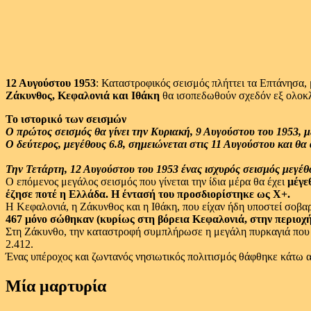
12 Αυγούστου 1953
: Καταστροφικός σεισμός πλήττει τα Επτάνησα, 
Ζάκυνθος, Κεφαλονιά και Ιθάκη
θα ισοπεδωθούν σχεδόν εξ ολοκ
Το ιστορικό των σεισμών
Ο πρώτος σεισμός θα γίνει την Κυριακή, 9 Αυγούστου του 1953, με
Ο δεύτερος, μεγέθους 6.8, σημειώνεται στις 11 Αυγούστου και θα 
Την Τετάρτη, 12 Αυγούστου του 1953 ένας ισχυρός σεισμός μεγέθ
Ο επόμενος μεγάλος σεισμός που γίνεται την ίδια μέρα θα έχει
μέγεθ
έζησε ποτέ η Ελλάδα. Η έντασή του προσδιορίστηκε ως Χ+.
Η Κεφαλονιά, η Ζάκυνθος και η Ιθάκη, που είχαν ήδη υποστεί σοβ
467 μόνο σώθηκαν (κυρίως στη βόρεια Κεφαλονιά, στην περιοχή
Στη Ζάκυνθο, την καταστροφή συμπλήρωσε η μεγάλη πυρκαγιά που 
2.412.
Ένας υπέροχος και ζωντανός νησιωτικός πολιτισμός θάφθηκε κάτω α
Μία μαρτυρία