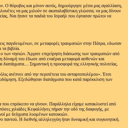
ίων. Ο θόρυβος και μόνον αυτός, δημιούργησε μέσα μας αγαλλίαση,
ιλουέτες να μας μιλούν σε ακαταλαβίστικη γλώσσα, να μας δίνουν
ίας. Ναι ήτανε τα παιδιά του Ισραήλ που έφτασαν πρώτοι να
ώσεις παγιδευμένων, σε μεταφορές τραυματιών στην Πάτρα, εδωσαν
 τα βιβλία.
σμο των νησιών. Άρχισε επιχείρηση διάσωσης των τραυματιών από
 τη δύναμή του έδωσε από εναέρια μεταφορά ασθενών και
αι διατάγματα… Σημαντική η προσφορά της ελληνικής πολιτείας.
όλις ανέπνεε από την περιπέτεια του ανταρτοπολέμου». Έτσι
οικοδόμηση. Εξεδώθησαν διατάγματα που κατά παρέκκλιση των
α που επρόκειτο να γίνουν. Παράλληλα είχαμε κατακλυστεί από
 πόσες χιλιάδες Κεφαλλήνες πήραν την οδό της διαφυγής, με
οί με δείγματα λυομένων κατοικιών.
 παντού. Η διεθνής αλληλεγγύη ήταν δυναμική και συγκινητική.