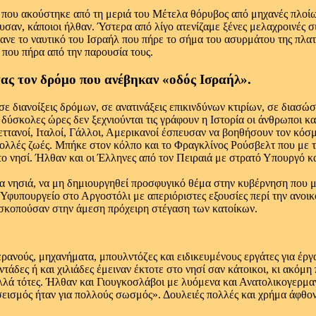
ια, που ακούστηκε από τη μεριά του Μέτελα θόρυβος από μηχανές πλο
υσαν, κάποιοι ήλθαν. Ύστερα από λίγο ατενίζαμε ξένες μελαχροινές σ
ανε το ναυτικό του Ισραήλ που πήρε το σήμα του ασυρμάτου της πλατε
 που πήρα από την παρουσία τους.
ας τον δρόμο που ανέβηκαν «οδός Ισραήλ».
ε διανοίξεις δρόμων, σε ανατινάξεις επικινδύνων κτιρίων, σε διασ
 δύσκολες ώρες δεν ξεχνιούνται τις γράφουν η Ιστορία οι άνθρωποι και
εττανοί, Ιταλοί, Γάλλοι, Αμερικανοί έσπευσαν να βοηθήσουν τον κό
 πολλές ζωές. Μπήκε στον κόλπο και το Φραγκλίνος Ρούσβελτ που με
 το νησί. Ήλθαν και οι Έλληνες από τον Πειραιά με στρατό Υπουργό κ
α νησιά, να μη δημιουργηθεί προσφυγικό θέμα στην κυβέρνηση που μ
ε Υφυπουργείο στο Αργοστόλι με απεριόριστες εξουσίες περί την αν
υ σκοπούσαν στην άμεση πρόχειρη στέγαση των κατοίκων.
ρανούς, μηχανήματα, μπουλντόζες και ειδικευμένους εργάτες για έργ
τάδες ή και χιλιάδες έμειναν έκτοτε στο νησί σαν κάτοικοι, κι ακόμη
ά τότες. Ήλθαν και Γιουγκοσλάβοι με λυόμενα και Ανατολικογερμαν
ισμός ήταν για πολλούς σωσμός». Δουλειές πολλές και χρήμα άφθονο