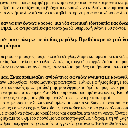
υνόμενη παλινδρόμηση με τα κτίρια να χορεύουν να κρέμονται και με
 οι δρόμοι να σκίζονται, οι βράχοι των βουνών να κυλούν με δαιμονι
οπία δεν ήταν δυνατό για να κρατηθεί, στηρίχτηκα από τα χέρια σε 
σαν να μην έφτανε ο χορός, μια νέα σεισμική ιδιοτροπία μας έφε
 ψηλά.
Το ανεβοκατέβασμα τούτο χωρίς υπερβολή θάτανε 50 πόντοι.
σε που φάνηκε περίοδος μεγάλη. Βρεθήκαμε σε μιά λ
υ μέτρου.
 πέρασε ο μπουχός πούχε κλείσει στήθος, λαιμά και όραση κι ατένιζες
τεία, όλα ερείπια, όλα φλάτ. Αυτές τις τραγικές στιγμές ζούσε το π
υόταν κι αν ακουόταν έμοιαζε σαν απόμακρη, λες και ήσουνα κάπου α
 μας. Σκιές πούμοιαζαν ανθρώπινες φώναζαν ονόματα με κραυγαλ
όπανα μπουγάδας, τοπίο Δαντικής φαντασίας. Πάνωθε ο ήλιος έσμιγε τ
ν τραπουλόχαρτο, η πτώση της μου έφραξε το δρόμο προς τον κήπο, ε
α να φτάσω στον κήπο. Από Θεού πρόνοια όλοι ήσαν παρόντες. Και ο
συνεχώς έτρεμε, συνηθίσαμε να λέμε πως είναι μετασεισμοί.
στο χωράφι των Σκλαβουνάκηδων με σκοπό να διανυκτερεύσουμε εκεί. 
έδωσε τις κοινωνικές μας διακρίσεις, ένα καθεστώς του Αργοστολιού π
, με σκοπό να πάρουμε κουβέρτες και σκεπάσματα για τη νύχτα. Όντω
είς είχαμε το θλιβερό προνόμιο να καταστραφούμε, νάχουμε τη γή μας
νθρώπους, φίλους, γνωστούς, συγγενείς, γειτόνους. Έτσι καθιστοί κ