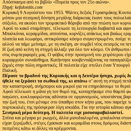
Απόσπασμα από το βιβλίο «Πορεία προς τον 21ο αιώνα».
Πηγή: kefalonitis.com
Κυριακή 9 Αυγούστου του 1953. Ψάλτες δεξιός Γερασιμάκης Κουτα
μόπου μια σεισμική δόνηση μεγάλης διάρκειας έκανε τους πολυελαίο
σύξυλο, να ακούει τον τρομακτικό θόρυβο από την πτώση των κορν
Αφού το κακό σταμάτησε, τέλειωσε τη λειτουργία διαβαστά και αφού
Μπαλκόνια, κεραμμίδια, ατσούπια, κορνίζες ατάκτως και βιαίως ερ
πλατεία και λεωφόρο, αντικρύσαμε κόσμο συγκεντρωμένο, πούχε το φ
αλλού να πάμε μείναμε, με τη σκέψη, αν συμβεί νέος σεισμός να π
Η ζωή από κείνη τη στιγμή άλλαξε για όλο τον κόσμο. Οι άνθρωποι 
στις συμπεριφορές μας. Ο φόβος στην προσμονή του χειρότερου εί
κυριαρχούν συναίσθημα. Κατήντησε κουβεντιάζοντας να παπαγαλίζουμε 
ζημιές στην πόλη σημαντικές. Η πολιτεία είχε στείλει έναν Υπουργό
Παλική.
Πέρασε το βραδινό της Κυριακής και η Δευτέρα ήσυχα, χωρίς δο
ήθελε να ξεράσει τα σωθικά της, κι απάνω
σ’ αυτή τη στιγμή πετ
την καταστροφή, ανήμποροι και μικροί για να επηρεάσουμε το θεριό 
Αφού τέλειωσε η μάνα γη τον θυμό της, κοιταχτήκαμε στο θαμπό φως
παγώσει, κυκλοφορώντας αδύνατα σε οργανισμούς, υποστάντας βαρύ τ
την ζωή του, έτσι μέναμε στο ύπαιθρο στον κήπο μας, που παρείχε
πορτοκαλιές της πρόσφεραν λίγη ισκιάδα. Για την ιστορία κάποιο αγ
Σεισμική μέρα δεύτερη. Η πολιτεία ειχε μισοσαραβαλιαστεί.
Σπίτια και μέγαρα με ρωγμές, άλλα μισοδιαλυμένα, μπαλκόνια στου
είχαν ξεριζωθεί, στέγες έχασκαν και κεραμίδια στους δρόμους διάσ
πεσμένες κάτω κι άλλες να κρέμμονται.