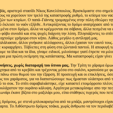
βάς, αριστερό στασίδι Νίκος Κανελόπουλος. Βρισκόμαστε στο σημείο
υς να χορεύουν τον τρελό της καταστροφής ρυθμό, το κτίσμα του ναο
ιζών των κτιρίων. Ο παπά–Γιάννης τρομαγμένος στην πύλη εθεώρει τη
 έκλεισε το ναόν εξήλθε. Aντικρύζοντας το δρόμο ανατρίχιασε από τ
ιμμένα στον δρόμο, άλλα να κρέμμονται σα σάβανα, άλλα πεσμένα να 
όβο συνοδό και στις ψυχές διάχυτη την λύπη. Πλησιάζοντες το σπίτι
εταχτούμε γρήγορα στον κήπο. Λάθος μεγάλο η αντίληψή μας.
αλάλιασαν, άλλοι γινήκανε αλλόφρονες, άλλοι έχασαν τον εαυτό τους.
χε κυριαρχήσει. Τόβλεπες στη φύση στα ζώντανά παντού. Η αποφυγή 
τα ίδια και τα ίδια, γίναμε ειδικοί, μιλούσαμε γιατί έπρεπε να μιλο
 για μια πρώτη εκτίμηση της κατάστασης. Μα καταστροφές είχαν γίνει
νήσεις, χωρίς διαταραχή του ύπνου μας.
Την Τρίτη το χάραμα όμως
άχτηκα από το κρεβάτι και τρέχοντας μέσα στο σαλόνι, κρατούσα με 
πάνω στου θυμού του την έξαρση. Η προσευχή και οι επικλήσεις, όσες
 του χαράματος, για να διαπιστώσουμε πως ήμασταν ολάσπροι από την
ο σοκ. Το σπίτι σαραβαλιάστηκε, είχε καταστεί ετοιμόρροπο πλέον, 
 τουλάχιστον την ουράνιο κάλυψη. Αργότερα μετακομίσαμε απο την πε
κωνάρι έκανε βίζιτα στο μαξιλάρι μου, είπα στάθηκες τυχερός που πετ
ς δρόμους, με στενά μπλοκαρισμένα από τα μπάζα, μαντρότοιχοι είχα
παρτα. Το Λιθόστρωτο δρόμος τσάκα, χωρίς άνθρωπο να τον περιδιαβέν