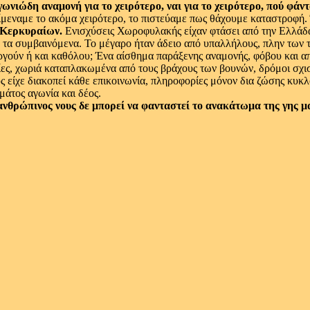
νιώδη αναμονή για το χειρότερο, ναι για το χειρότερο, πού φάν
ερίμεναμε το ακόμα χειρότερο, το πιστεύαμε πως θάχουμε καταστροφ
 Κερκυραίων.
Ενισχύσεις Χωροφυλακής είχαν φτάσει από την Ελλάδα.
α συμβαινόμενα. Το μέγαρο ήταν άδειο από υπαλλήλους, πλην των τη
ργούν ή και καθόλου; Ένα αίσθημα παράξενης αναμονής, φόβου και α
ίες, χωριά καταπλακωμένα από τους βράχους των βουνών, δρόμοι σχισ
ς είχε διακοπεί κάθε επικοινωνία, πληροφορίες μόνον δια ζώσης κυ
μάτος αγωνία και δέος.
ανθρώπινος νους δε μπορεί να φανταστεί το ανακάτωμα της γης μα