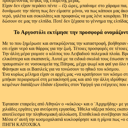
προσμένοντας το φως της επόμενης μέρας.
Είχαν δεν είχαν περάσει πέντε – έξι ώρες, μπαίναμε στο χάραμα π
δυνάμωσε την πίστη πως δεν είμαστε μόνοι, να πως κάποιοι μας άκο
νερό, γαλέτα και σοκολάτες και προφανώς να μας λένε κουράγιο. Ήτ
δώσουν σε μας την ελπίδα. Ποτέ δεν ξέχασα το γέννημα της ελπίδας
Το Αργοστόλι εκτίμησε την προσφορά ονομάζοντ
Με το που ξημέρωσε και αντικρύζοντας την καταστροφή, βοήθησαν σ
οτι είχαν νερό και θάρρος για την ζωή. Τέτοιες προσφορές σε τέτοιες
Την άλλη μέρα γιομισε ο κόλπος του Λειβαδιού πολεμικά πλοία. Βρ
ελικόπτερα και σκαπανείς. Αυτοί με τα ειδικά σκυλιά τους έσωσαν
τραυματιών σε νοσοκομεία της Πάτρας, μέχρι ψωμί και φαϊ για όλο
Φάνηκαν και οι Βασιλείς για να τονώσουν το ηθικό του κόσμου.
Ένα κυρίως μέλημα είχαν οι αρχές μας «να κρατήσουν τον κόσμο στ
μπήκαν περιορισμοί στη μετακίνησή μας και από την άλλη ιδρύθηκ
κειμένων διατάξεων έδιδαν εξουσίες στον Υφ/ργό για ενέργειες πο
Έφτασαν εταιρείες από Αθηνών ο «κύκλος» και ο ¨Αρχιμήδης» με γε
χιλιάδες εργάτες για ανεύρεση εργασίας. Ήθελα νάξερα πόσες εκατον
αποτέλεσμα την πληθυσμιακή αλλοίωση. Ετσιθελικά συνέβησαν πολλ
Μέσα σ’ αυτή την κοσμοχαλασιά κυκλοφόρησε και η ρίμνα πως «ο σε
ΠΗΓΗ ΚΑΤΟΧΙΚΑ