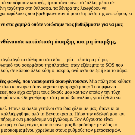
τά να πέφτουν καταγής, ή και τόνα πάνω στ’ άλλο, μέσα σε
σμένη ταχύτητα στη θάλασσα, τα δέντρα της λεωφόρου να
δυο χωροφύλακες που βρεθήκανε κοντά μου στη μέση της λεωφόρου, κι
ρνε στα χαμηλά οπότε νοιώσαμε πως βυθιζόμαστε για να μας
ανθάνουσα κατάσταση ύπαρξης και μη ύπαρξης,
 σιγά-σιγά το σύθαμπο στα δύο – τρία – τέσσερα μέτρα,
ροσωπικό του ασυρμάτου της πλατείας, όταν εξέπεμπε το SOS που
λλού, σε κάποιο άλλο κόσμο μακριά, ανάμεσα σε ζωή και το πάρα-
έες φωνές, που νιαουριστά ακουγόντουσαν.
Μια πόλη που κάθισε
ον τόπο κι αναρωτιόταν «έχασα την τροχιά μου;» Τι συμφωνία
κεί που είχα αφήσει τους δικούς μου και των οποίων την τύχη
δυρόμενοι. Οδηγηθήκαμε στο μικρό βουναλάκι, γιατί ήθελα να
Ήτανε κι άλλοι γειτόνοι στα ίδια χάλια με μας, ήτανε κι οι
ου καλλιέργηθηκε από τη Βενετοκρατία. Πήρα την αδελφή μου και
ς πήραμε ο,τι μπορέσαμε να βγάλουμε. Τον Αύγουστο είναι
 να τρέμει όλη νύχτα, κι από πάνω μας θωρούσαμε με δέος το
αι μισοκοιμισμένοι, χορεύαμε στους ρυθμούς των μετασεισμών,