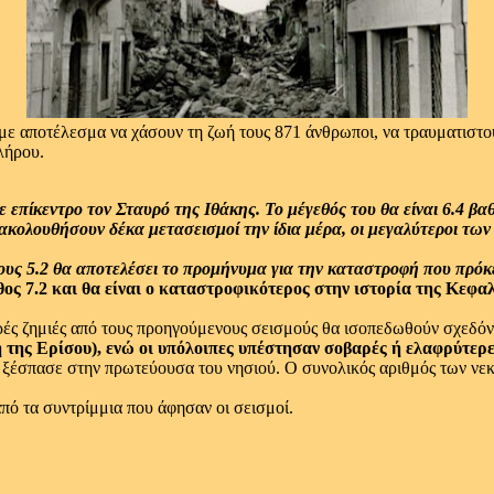
με αποτέλεσμα να χάσουν τη ζωή τους 871 άνθρωποι, να τραυματιστού
λήρου.
 επίκεντρο τον Σταυρό της Ιθάκης. Το μέγεθός του θα είναι 6.4 βαθ
ακολουθήσουν δέκα μετασεισμοί την ίδια μέρα, οι μεγαλύτεροι των 
ους 5.2 θα αποτελέσει το προμήνυμα για την καταστροφή που πρόκε
ος 7.2 και θα είναι ο καταστροφικότερος στην ιστορία της Κεφα
αρές ζημιές από τους προηγούμενους σεισμούς θα ισοπεδωθούν σχεδό
 της Ερίσου), ενώ οι υπόλοιπες υπέστησαν σοβαρές ή ελαφρύτερε
ξέσπασε στην πρωτεύουσα του νησιού. Ο συνολικός αριθμός των νεκ
πό τα συντρίμμια που άφησαν οι σεισμοί.