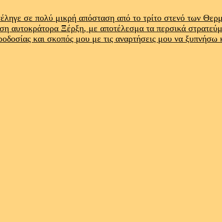
έληγε σε πολύ μικρή απόσταση από το τρίτο στενό των Θε
ρση αυτοκράτορα Ξέρξη, με αποτέλεσμα τα περσικά στρατεύ
προδοσίας και σκοπός μου με τις αναρτήσεις μου να ξυπνήσω