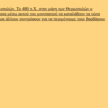
ρμοπυλών. Το 480 π.Χ. στην μάχη των Θερμοπυλών ο
ματα μέσω αυτού του μονοπατιού να καταλάβουν τα νώτα
 και άλλους συντρόφους για να περιμένουμε τους βαρβάρους