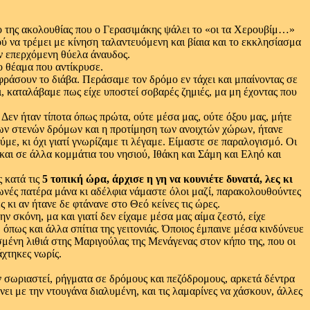
 της ακολουθίας που ο Γερασιμάκης ψάλει το «οι τα Χερουβίμ…»
ύ να τρέμει με κίνηση ταλαντευόμενη και βίαια και το εκκλησίασμα
ν επερχόμενη θύελα άναυδος.
ο θέαμα που αντίκρυσε.
φράσουν το διάβα. Περάσαμε τον δρόμο εν τάχει και μπαίνοντας σε
, καταλάβαμε πως είχε υποστεί σοβαρές ζημιές, μα μη έχοντας που
 Δεν ήταν τίποτα όπως πρώτα, ούτε μέσα μας, ούτε όξου μας, μήτε
των στενών δρόμων και η προτίμηση των ανοιχτών χώρων, ήτανε
ύμε, κι όχι γιατί γνωρίζαμε τι λέγαμε. Είμαστε σε παραλογισμό. Οι
 και σε άλλα κομμάτια του νησιού, Ιθάκη και Σάμη και Εληό και
 κατά τις
5 τοπική ώρα, άρχισε η γη να κουνιέτε δυνατά, λες κι
φωνές πατέρα μάνα κι αδέλφια νάμαστε όλοι μαζί, παρακολουθούντες
 κι αν ήτανε δε φτάνανε στο Θεό κείνες τις ώρες.
 σκόνη, μα και γιατί δεν είχαμε μέσα μας αίμα ζεστό, είχε
όπως και άλλα σπίτια της γειτονιάς. Όποιος έμπαινε μέσα κινδύνευε
σμένη λιθιά στης Μαριγούλας της Μενάγενας στον κήπο της, που οι
άχτηκες νωρίς.
ν σωριαστεί, ρήγματα σε δρόμους και πεζόδρομους, αρκετά δέντρα
ει με την ντουγάνα διαλυμένη, και τις λαμαρίνες να χάσκουν, άλλες