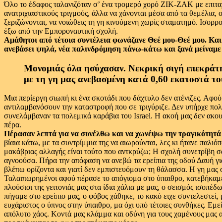
Όλο το έδαφος ταλανιζόταν σ’ ένα τρομερό χορό ΖΙΚ-ΖΑΚ με επιταχ
ανατριχιαστικούς τριγμούς, άλλα να χάνονται μέσα από τα θεμέλια,
ξεριζώνονται, να νοιώθεις τη γη κινούμενη χωρίς σταματημό. Ισορρ
έξω από την Εμποροναυτική σχολή.
Αμάθητοι από τέτοια συντέλεια φωνάζανε Θεέ μου-Θεέ μου. Και 
ανεβάσει ψηλά, νέα παλινδρόμηση πάνω-κάτω και ξανά μείναμε
Μονομιάς όλα ησύχασαν. Νεκρική σιγή επεκράτη
με τη γη μας ανεβασμένη κατά 0,60 εκατοστά το
Μια περίεργη σιωπή κι ένα σκοτάδι που δάχτυλο δεν ατένιζες. Αφού
αντιλαμβανόσουν την καταστροφή που σε τριγύριζε. Δεν υπήρχε πολι
συνελάμβαναν τα πολεμικά καράβια του Israel. Η ακοή μας δεν ακο
πέρα.
Πέρασαν λεπτά για να συνέλθω και να χωνέψω την τραγικότητά
βίαια κάτω, με τα συντρίμμια της να αιωρούνται, λες κι ήτανε παλι
μακάβριας αλλαγής είναι τούτο που αντκρύζω; Η σχολή συνετρίβη σα
αγνοούσα. Πήρα την απόφαση να ανεβώ τα ερείπια της οδού Δαυή γι
βλέπω ορίζοντα και γιατί δεν εμπιστευόμουν τη θάλασσα. Η γη μας 
Ταλαιπωρημένοι αφού πέρασε το απόγιομα στο ύπαιθρο, κατεβήκαμε 
πλούσιοι της γειτονιάς μας στα ίδια χάλια με μας, ο σεισμός ισοπ
πήγαμε στο ερείπιο μας, ο φόβος χάθηκε, το κακό ειχε συντελεστεί
ευχάριστος ο ύπνος στην ύπαιθρο, μα όχι υπό τέτοιες συνθήκες. Εμ
απόλυτο χάος. Κοντά μας κλάμμα και οδύνη για τους χαμένους μας α