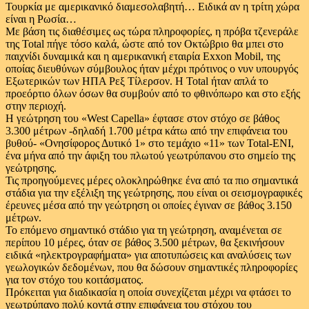
Τουρκία με αμερικανικό διαμεσολαβητή… Ειδικά αν η τρίτη χώρα
είναι η Ρωσία…
Με βάση τις διαθέσιμες ως τώρα πληροφορίες, η πρόβα τζενεράλε
της Τοtal πήγε τόσο καλά, ώστε από τον Οκτώβριο θα μπει στο
παιχνίδι δυναμικά και η αμερικανική εταιρία Exxon Mobil, της
οποίας διευθύνων σύμβουλος ήταν μέχρι πρότινος ο νυν υπουργός
Εξωτερικών των ΗΠΑ Ρεξ Τίλερσον. Η Total ήταν απλά το
προεόρτιο όλων όσων θα συμβούν από το φθινόπωρο και στο εξής
στην περιοχή.
Η γεώτρηση του «West Capella» έφτασε στον στόχο σε βάθος
3.300 μέτρων -δηλαδή 1.700 μέτρα κάτω από την επιφάνεια του
βυθού- «Ονησίφορος Δυτικό 1» στο τεμάχιο «11» των Total-ΕΝΙ,
ένα μήνα από την άφιξη του πλωτού γεωτρύπανου στο σημείο της
γεώτρησης.
Τις προηγούμενες μέρες ολοκληρώθηκε ένα από τα πιο σημαντικά
στάδια για την εξέλιξη της γεώτρησης, που είναι οι σεισμογραφικές
έρευνες μέσα από την γεώτρηση οι οποίες έγιναν σε βάθος 3.150
μέτρων.
Το επόμενο σημαντικό στάδιο για τη γεώτρηση, αναμένεται σε
περίπου 10 μέρες, όταν σε βάθος 3.500 μέτρων, θα ξεκινήσουν
ειδικά «ηλεκτρογραφήματα» για αποτυπώσεις και αναλύσεις των
γεωλογικών δεδομένων, που θα δώσουν σημαντικές πληροφορίες
για τον στόχο του κοιτάσματος.
Πρόκειται για διαδικασία η οποία συνεχίζεται μέχρι να φτάσει το
γεωτρύπανο πολύ κοντά στην επιφάνεια του στόχου του