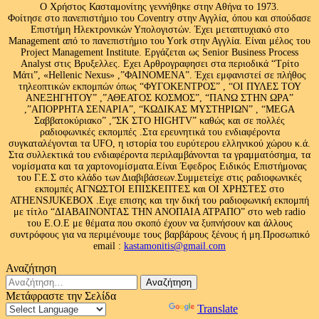
Ο Χρήστος Κασταμονίτης γεννήθηκε στην Αθήνα το 1973.
Φοίτησε στο πανεπιστήμιο του Coventry στην Αγγλία, όπου και σπούδασε
Επιστήμη Ηλεκτρονικών Υπολογιστών. Έχει μεταπτυχιακό στο
Management από το πανεπιστήμιο του Υork στην Αγγλία. Είναι μέλος του
Project Management Institute. Εργάζεται ως Senior Business Process
Analyst στις Βρυξελλες. Εχει Αρθρογραφησει στα περιοδικά “Τρίτο
Μάτι”, «Hellenic Nexus» ,”ΦΑΙΝΟΜΕΝΑ”. Έχει εμφανιστεί σε πλήθος
τηλεοπτικών εκπομπών όπως “ΦΥΓΟΚΕΝΤΡΟΣ” , “ΟΙ ΠΥΛΕΣ ΤΟΥ
ΑΝΕΞΗΓΗΤΟΥ” ,”ΑΘΕΑΤΟΣ ΚΟΣΜΟΣ”, “ΠΑΝΩ ΣΤΗΝ ΩΡΑ”
,”ΑΠΟΡΡΗΤΑ ΣΕΝΑΡΙΑ”, “ΚΩΔΙΚΑΣ ΜΥΣΤΗΡΙΩΝ” , “MEGA
Σαββατοκύριακο” ,”ΣΚ ΣΤΟ HIGHTV” καθώς και σε πολλές
ραδιοφωνικές εκπομπές .Στα ερευνητικά του ενδιαφέροντα
συγκαταλέγονται τα UFO, η ιστορία του ευρύτερου ελληνικού χώρου κ.ά.
Στα συλλεκτικά του ενδιαφέροντα περιλαμβάνονται τα γραμματόσημα, τα
νομίσματα και τα χαρτονομίσματα.Είναι Έφεδρος Ειδικός Επιστήμονας
του Γ.Ε.Σ στο κλάδο των Διαβιβάσεων.Συμμετείχε στις ραδιοφωνικές
εκπομπές ΑΓΝΩΣΤΟΙ ΕΠΙΣΚΕΠΤΕΣ και ΟΙ ΧΡΗΣΤΕΣ στο
ATHENSJUKEBOX .Ειχε επισης και την δική του ραδιοφωνική εκπομπή
με τίτλο “ΔΙΑΒΑΙΝΟΝΤΑΣ ΤΗΝ ΑΝΟΠΑΙΑ ΑΤΡΑΠΟ” στο web radio
του Ε.Ο.Ε με θέματα που σκοπό έχουν να ξυπνήσουν και άλλους
συντρόφους για να περιμένουμε τους βαρβάρους ξένους ή μη.Προσωπικό
email :
kastamonitis@gmail.com
Αναζήτηση
Αναζήτηση
για:
Μετάφραστε την Σελίδα
Powered by
Translate