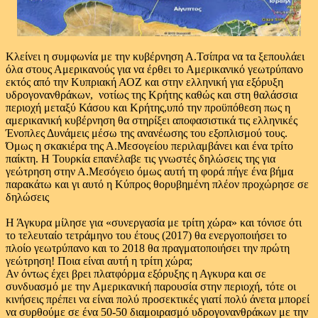
Κλείνει η συμφωνία με την κυβέρνηση Α.Τσίπρα να τα ξεπουλάει
όλα στους Αμερικανούς για να έρθει το Αμερικανικό γεωτρύπανο
εκτός από την Κυπριακή ΑΟΖ και στην ελληνική για εξόρυξη
υδρογονανθράκων, νοτίως της Κρήτης καθώς και στη θαλάσσια
περιοχή μεταξύ Κάσου και Κρήτης,υπό την προϋπόθεση πως η
αμερικανική κυβέρνηση θα στηρίξει αποφασιστικά τις ελληνικές
Ένοπλες Δυνάμεις μέσω της ανανέωσης του εξοπλισμού τους.
Όμως η σκακιέρα της Α.Μεσογείου περιλαμβάνει και ένα τρίτο
παίκτη. Η Τουρκία επανέλαβε τις γνωστές δηλώσεις της για
γεώτρηση στην Α.Μεσόγειο όμως αυτή τη φορά πήγε ένα βήμα
παρακάτω και γι αυτό η Κύπρος θορυβημένη πλέον προχώρησε σε
δηλώσεις
Η Άγκυρα μίλησε για «συνεργασία με τρίτη χώρα» και τόνισε ότι
το τελευταίο τετράμηνο του έτους (2017) θα ενεργοποιήσει το
πλοίο γεωτρύπανο και το 2018 θα πραγματοποιήσει την πρώτη
γεώτρηση! Ποια είναι αυτή η τρίτη χώρα;
Αν όντως έχει βρει πλατφόρμα εξόρυξης η Αγκυρα και σε
συνδυασμό με την Αμερικανική παρουσία στην περιοχή, τότε οι
κινήσεις πρέπει να είναι πολύ προσεκτικές γιατί πολύ άνετα μπορεί
να συρθούμε σε ένα 50-50 διαμοιρασμό υδρογονανθράκων με την