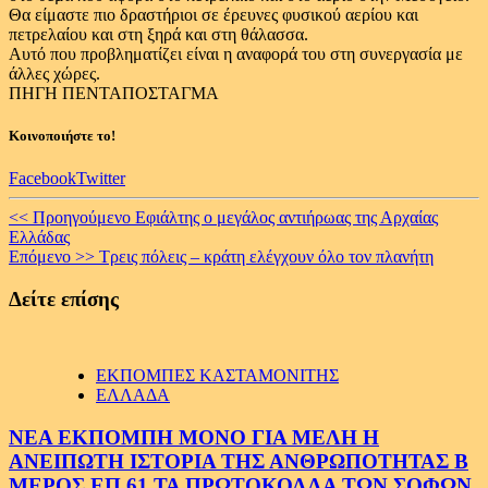
Θα είμαστε πιο δραστήριοι σε έρευνες φυσικού αερίου και
πετρελαίου και στη ξηρά και στη θάλασσα.
Aυτό που προβληματίζει είναι η αναφορά του στη συνεργασία με
άλλες χώρες.
ΠΗΓΗ ΠΕΝΤΑΠΟΣΤΑΓΜΑ
Κοινοποιήστε το!
Facebook
Twitter
Continue
<< Προηγούμενο
Εφιάλτης ο μεγάλος αντιήρωας της Αρχαίας
Ελλάδας
Reading
Επόμενο >>
Τρεις πόλεις – κράτη ελέγχουν όλο τον πλανήτη
Δείτε επίσης
ΕΚΠΟΜΠΕΣ ΚΑΣΤΑΜΟΝΙΤΗΣ
ΕΛΛΑΔΑ
ΝΕΑ ΕΚΠΟΜΠΗ ΜΟΝΟ ΓΙΑ ΜΕΛΗ Η
ΑΝΕΙΠΩΤΗ ΙΣΤΟΡΙΑ ΤΗΣ ΑΝΘΡΩΠΟΤΗΤΑΣ Β
ΜΕΡΟΣ ΕΠ.61 ΤΑ ΠΡΩΤΟΚΟΛΛΑ ΤΩΝ ΣΟΦΩΝ