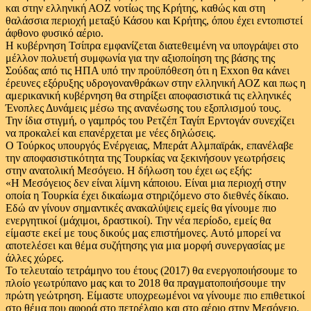
και στην ελληνική ΑΟΖ νοτίως της Κρήτης, καθώς και στη
θαλάσσια περιοχή μεταξύ Κάσου και Κρήτης, όπου έχει εντοπιστεί
άφθονο φυσικό αέριο.
Η κυβέρνηση Τσίπρα εμφανίζεται διατεθειμένη να υπογράψει στο
μέλλον πολυετή συμφωνία για την αξιοποίηση της βάσης της
Σούδας από τις ΗΠΑ υπό την προϋπόθεση ότι η Exxon θα κάνει
έρευνες εξόρυξης υδρογονανθράκων στην ελληνική ΑΟΖ και πως η
αμερικανική κυβέρνηση θα στηρίξει αποφασιστικά τις ελληνικές
Ένοπλες Δυνάμεις μέσω της ανανέωσης του εξοπλισμού τους.
Την ίδια στιγμή, ο γαμπρός του Ρετζέπ Ταγίπ Ερντογάν συνεχίζει
να προκαλεί και επανέρχεται με νέες δηλώσεις.
Ο Τούρκος υπουργός Ενέργειας, Μπεράτ Αλμπαϊράκ, επανέλαβε
την αποφασιστικότητα της Τουρκίας να ξεκινήσουν γεωτρήσεις
στην ανατολική Μεσόγειο. H δήλωση του έχει ως εξής:
«Η Μεσόγειος δεν είναι λίμνη κάποιου. Είναι μια περιοχή στην
οποία η Τουρκία έχει δικαίωμα στηριζόμενο στο διεθνές δίκαιο.
Εδώ αν γίνουν σημαντικές ανακαλύψεις εμείς θα γίνουμε πιο
ενεργητικοί (μάχιμοι, δραστικοί). Την νέα περίοδο, εμείς θα
είμαστε εκεί με τους δικούς μας επιστήμονες. Αυτό μπορεί να
αποτελέσει και θέμα συζήτησης για μια μορφή συνεργασίας με
άλλες χώρες.
Το τελευταίο τετράμηνο του έτους (2017) θα ενεργοποιήσουμε το
πλοίο γεωτρύπανο μας και το 2018 θα πραγματοποιήσουμε την
πρώτη γεώτρηση. Είμαστε υποχρεωμένοι να γίνουμε πιο επιθετικοί
στο θέμα που αφορά στο πετρέλαιο και στο αέριο στην Μεσόγειο.