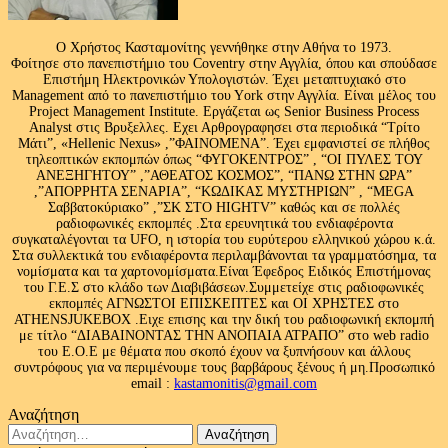
Ο Χρήστος Κασταμονίτης γεννήθηκε στην Αθήνα το 1973.
Φοίτησε στο πανεπιστήμιο του Coventry στην Αγγλία, όπου και σπούδασε
Επιστήμη Ηλεκτρονικών Υπολογιστών. Έχει μεταπτυχιακό στο
Management από το πανεπιστήμιο του Υork στην Αγγλία. Είναι μέλος του
Project Management Institute. Εργάζεται ως Senior Business Process
Analyst στις Βρυξελλες. Εχει Αρθρογραφησει στα περιοδικά “Τρίτο
Μάτι”, «Hellenic Nexus» ,”ΦΑΙΝΟΜΕΝΑ”. Έχει εμφανιστεί σε πλήθος
τηλεοπτικών εκπομπών όπως “ΦΥΓΟΚΕΝΤΡΟΣ” , “ΟΙ ΠΥΛΕΣ ΤΟΥ
ΑΝΕΞΗΓΗΤΟΥ” ,”ΑΘΕΑΤΟΣ ΚΟΣΜΟΣ”, “ΠΑΝΩ ΣΤΗΝ ΩΡΑ”
,”ΑΠΟΡΡΗΤΑ ΣΕΝΑΡΙΑ”, “ΚΩΔΙΚΑΣ ΜΥΣΤΗΡΙΩΝ” , “MEGA
Σαββατοκύριακο” ,”ΣΚ ΣΤΟ HIGHTV” καθώς και σε πολλές
ραδιοφωνικές εκπομπές .Στα ερευνητικά του ενδιαφέροντα
συγκαταλέγονται τα UFO, η ιστορία του ευρύτερου ελληνικού χώρου κ.ά.
Στα συλλεκτικά του ενδιαφέροντα περιλαμβάνονται τα γραμματόσημα, τα
νομίσματα και τα χαρτονομίσματα.Είναι Έφεδρος Ειδικός Επιστήμονας
του Γ.Ε.Σ στο κλάδο των Διαβιβάσεων.Συμμετείχε στις ραδιοφωνικές
εκπομπές ΑΓΝΩΣΤΟΙ ΕΠΙΣΚΕΠΤΕΣ και ΟΙ ΧΡΗΣΤΕΣ στο
ATHENSJUKEBOX .Ειχε επισης και την δική του ραδιοφωνική εκπομπή
με τίτλο “ΔΙΑΒΑΙΝΟΝΤΑΣ ΤΗΝ ΑΝΟΠΑΙΑ ΑΤΡΑΠΟ” στο web radio
του Ε.Ο.Ε με θέματα που σκοπό έχουν να ξυπνήσουν και άλλους
συντρόφους για να περιμένουμε τους βαρβάρους ξένους ή μη.Προσωπικό
email :
kastamonitis@gmail.com
Αναζήτηση
Αναζήτηση