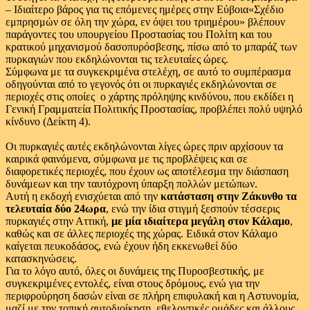
– Ιδιαίτερο βάρος για τις επόμενες ημέρες στην Εύβοια«Σχέδιο
εμπρησμών σε όλη την χώρα, εν όψει του τριημέρου» βλέπουν
παράγοντες του υπουργείου Προστασίας του Πολίτη και του
κρατικού μηχανισμού δασοπυρόσβεσης, πίσω από το μπαράζ των
πυρκαγιών που εκδηλώνονται τις τελευταίες ώρες.
Σύμφωνα με τα συγκεκριμένα στελέχη, σε αυτό το συμπέρασμα
οδηγούνται από το γεγονός ότι οι πυρκαγιές εκδηλώνονται σε
περιοχές στις οποίες ο χάρτης πρόληψης κινδύνου, που εκδίδει η
Γενική Γραμματεία Πολιτικής Προστασίας, προβλέπει πολύ υψηλό
κίνδυνο (Δείκτη 4).
Οι πυρκαγιές αυτές εκδηλώνονται λίγες ώρες πριν αρχίσουν τα
καιρικά φαινόμενα, σύμφωνα με τις προβλέψεις και σε
διαφορετικές περιοχές, που έχουν ως αποτέλεσμα την διάσπαση
δυνάμεων και την ταυτόχρονη ύπαρξη πολλών μετώπων.
Αυτή η εκδοχή ενισχύεται από την
κατάσταση στην Ζάκυνθο τα
τελευταία δύο 24ωρα
, ενώ την ίδια στιγμή ξεσπούν τέσσερις
πυρκαγιές στην Αττική,
με μία ιδιαίτερα μεγάλη στον Κάλαμο
,
καθώς και σε άλλες περιοχές της χώρας. Ειδικά στον Κάλαμο
καίγεται πευκοδάσος, ενώ έχουν ήδη εκκενωθεί δύο
κατασκηνώσεις.
Για το λόγο αυτό, όλες οι δυνάμεις της Πυροσβεστικής, με
συγκεκριμένες εντολές, είναι στους δρόμους, ενώ για την
περιφρούρηση δασών είναι σε πλήρη επιφυλακή και η Αστυνομία,
μαζί με την τοπική αυτοδιοίκηση, εθελοντικές ομάδες και άλλους