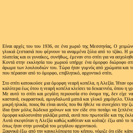
Είναι αρχές του του 1936, σε ένα χωριό της Μεσσηνίας. Ο χειμώνα
γλυκιά ζεστασιά που φέρνουν τα αναμμένα ξύλα από το τζάκι. Η μό
πλατείας και οι γυναίκες, συνήθως, έμεναν στο σπίτι για να ασχοληθ
Κοντά στην εκκλησία του χωριού υπήρχε ένα όμορφο διώροφο σπίτι
άρωμα των λουλουδιών του. Τώρα ήταν γυμνός από χρώματα και το 
που πέρασαν από το όμορφο, επιβλητικό, αρχοντικό σπίτι.
Στο σπίτι κατοικούσε μια όμορφη νεαρή κοπέλα, η Αλεξία. Ήταν ορφα
καλύτερα έως ότου η νεαρή κοπέλα κλείσει τα δεκαεννέα, όπου η γρ
Με αυτό το σπίτι και μεγάλη περιουσία στο όνομα της, δεν είχε να
καστανά, εκφραστικά, αμυγδαλωτά ματιά και γλυκό χαμόγελο. Όλα α
μικρή ηλικία, ποιος θα είναι αυτός που θα ήθελε να συνεχίσει την ζ
ίδια ήταν μόλις δώδεκα χρόνων και τον είδε στο ποτάμι να ξεπλέν
όμορφα καλοσυνάτα γαλάζια ματιά, αυτά που πρωτοείδε και της έκλε
Αυτά σκεφτόταν η Αλεξία καθώς καθόταν και κοίταζε έξω από το π
όπως ήταν στην μοναξιά του μεγάλου αρχοντικού.
Ξαφνικά έξω από την καγκελόπορτα του κήπου, νόμιζε ότι είδε κάπο