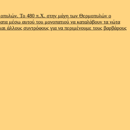
ρμοπυλών. Το 480 π.Χ. στην μάχη των Θερμοπυλών ο
ματα μέσω αυτού του μονοπατιού να καταλάβουν τα νώτα
 και άλλους συντρόφους για να περιμένουμε τους βαρβάρους