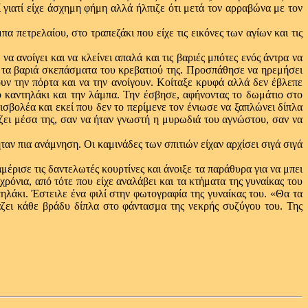
ί γιατί είχε άσχημη φήμη αλλά ήλπιζε ότι μετά τον αρραβώνα με τον
πετρελαίου, στο τραπεζάκι που είχε τις εικόνες των αγίων και τις
α ανοίγει και να κλείνει απαλά και τις βαριές μπότες ενός άντρα να
πό τα βαριά σκεπάσματα του κρεβατιού της. Προσπάθησε να ηρεμήσει
ουν την πόρτα και να την ανοίγουν. Κοίταξε κρυφά αλλά δεν έβλεπε
ο καντηλάκι και την λάμπα. Την έσβησε, αφήνοντας το δωμάτιο στο
σβολέα και εκεί που δεν το περίμενε τον ένιωσε να ξαπλώνει δίπλα
άζει μέσα της, σαν να ήταν γνωστή η μυρωδιά του αγνώστου, σαν να
ήταν πια ανάμνηση. Οι καμινάδες των σπιτιών είχαν αρχίσει σιγά σιγά
έρισε τις δαντελωτές κουρτίνες και άνοιξε τα παράθυρα για να μπει
ρόνια, από τότε που είχε αναλάβει και τα κτήματα της γυναίκας του
τηλάκι. Έστειλε ένα φιλί στην φωτογραφία της γυναίκας του. «Θα τα
άζει κάθε βράδυ δίπλα στο φάντασμα της νεκρής συζύγου του. Της