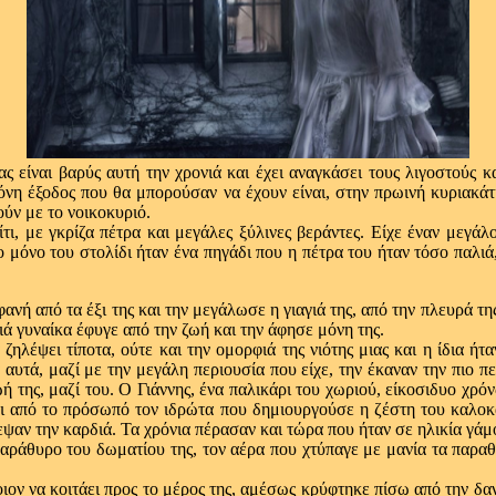
ς είναι βαρύς αυτή την χρονιά και έχει αναγκάσει τους λιγοστούς κα
νη έξοδος που θα μπορούσαν να έχουν είναι, στην πρωινή κυριακάτι
ούν με το νοικοκυριό.
, με γκρίζα πέτρα και μεγάλες ξύλινες βεράντες. Είχε έναν μεγάλ
μόνο του στολίδι ήταν ένα πηγάδι που η πέτρα του ήταν τόσο παλιά,
νή από τα έξι της και την μεγάλωσε η γιαγιά της, από την πλευρά της
ιά γυναίκα έφυγε από την ζωή και την άφησε μόνη της.
 ζηλέψει τίποτα, ούτε και την ομορφιά της νιότης μιας και η ίδια 
υτά, μαζί με την μεγάλη περιουσία που είχε, την έκαναν την πιο περ
ωή της, μαζί του. Ο Γιάννης, ένα παλικάρι του χωριού, είκοσιδυο χρό
ει από το πρόσωπό τον ιδρώτα που δημιουργούσε η ζέστη του καλοκα
ψαν την καρδιά. Τα χρόνια πέρασαν και τώρα που ήταν σε ηλικία γάμο
αράθυρο του δωματίου της, τον αέρα που χτύπαγε με μανία τα παραθυ
ιον να κοιτάει προς το μέρος της, αμέσως κρύφτηκε πίσω από την δα