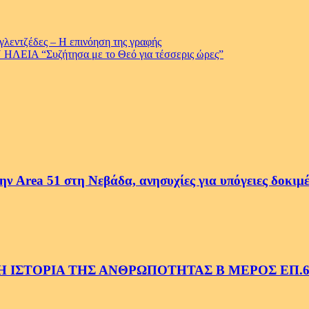
 γλεντζέδες – Η επινόηση της γραφής
Α “Συζήτησα με το Θεό για τέσσερις ώρες”
ην Area 51 στη Νεβάδα, ανησυχίες για υπόγειες δοκιμ
 ΙΣΤΟΡΙΑ ΤΗΣ ΑΝΘΡΩΠΟΤΗΤΑΣ Β ΜΕΡΟΣ ΕΠ.6