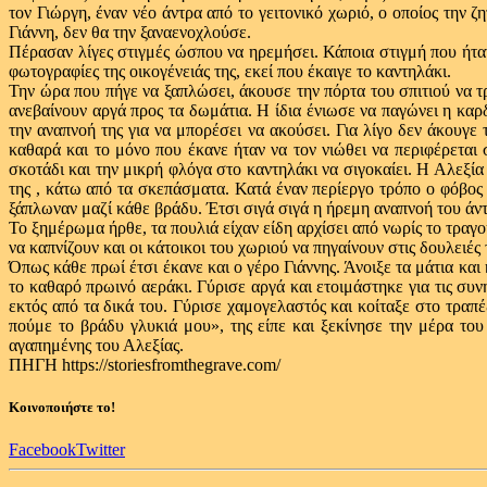
τον Γιώργη, έναν νέο άντρα από το γειτονικό χωριό, ο οποίος την 
Γιάννη, δεν θα την ξαναενοχλούσε.
Πέρασαν λίγες στιγμές ώσπου να ηρεμήσει. Κάποια στιγμή που ήταν
φωτογραφίες της οικογένειάς της, εκεί που έκαιγε το καντηλάκι.
Την ώρα που πήγε να ξαπλώσει, άκουσε την πόρτα του σπιτιού να τρί
ανεβαίνουν αργά προς τα δωμάτια. Η ίδια ένιωσε να παγώνει η καρ
την αναπνοή της για να μπορέσει να ακούσει. Για λίγο δεν άκουγε
καθαρά και το μόνο που έκανε ήταν να τον νιώθει να περιφέρεται
σκοτάδι και την μικρή φλόγα στο καντηλάκι να σιγοκαίει. Η Αλεξί
της , κάτω από τα σκεπάσματα. Κατά έναν περίεργο τρόπο ο φόβος 
ξάπλωναν μαζί κάθε βράδυ. Έτσι σιγά σιγά η ήρεμη αναπνοή του άντ
Το ξημέρωμα ήρθε, τα πουλιά είχαν είδη αρχίσει από νωρίς το τραγού
να καπνίζουν και οι κάτοικοι του χωριού να πηγαίνουν στις δουλειές 
Όπως κάθε πρωί έτσι έκανε και ο γέρο Γιάννης. Άνοιξε τα μάτια κα
το καθαρό πρωινό αεράκι. Γύρισε αργά και ετοιμάστηκε για τις συν
εκτός από τα δικά του. Γύρισε χαμογελαστός και κοίταξε στο τραπέ
πούμε το βράδυ γλυκιά μου», της είπε και ξεκίνησε την μέρα το
αγαπημένης του Αλεξίας.
ΠΗΓΗ https://storiesfromthegrave.com/
Κοινοποιήστε το!
Facebook
Twitter