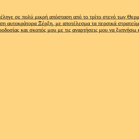
έληγε σε πολύ μικρή απόσταση από το τρίτο στενό των Θε
ρση αυτοκράτορα Ξέρξη, με αποτέλεσμα τα περσικά στρατεύ
προδοσίας και σκοπός μου με τις αναρτήσεις μου να ξυπνήσω