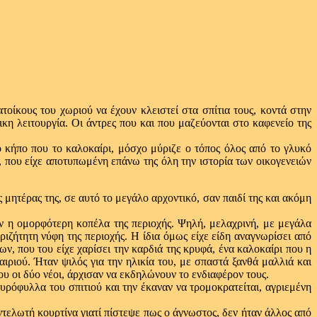
τοίκους του χωριού να έχουν κλειστεί στα σπίτια τους, κοντά στην
κη λειτουργία. Οι άντρες που και που μαζεύονται στο καφενείο της
ο κήπο που το καλοκαίρι, μόσχο μύριζε ο τόπος όλος από το γλυκό
 που είχε αποτυπωμένη επάνω της όλη την ιστορία των οικογενειών
 μητέρας της, σε αυτό το μεγάλο αρχοντικό, σαν παιδί της και ακόμη
ήταν η ομορφότερη κοπέλα της περιοχής. Ψηλή, μελαχρινή, με μεγάλα
ιζήτητη νύφη της περιοχής. Η ίδια όμως είχε είδη αναγνωρίσει από
νων, που του είχε χαρίσει την καρδιά της κρυφά, ένα καλοκαίρι που η
ιριού. Ήταν ψιλός για την ηλικία του, με σπαστά ξανθά μαλλιά και
υ οι δύο νέοι, άρχισαν να εκδηλώνουν το ενδιαφέρον τους.
ρόφυλλα του σπιτιού και την έκαναν να τρομοκρατείται, αγριεμένη
ντελωτή κουρτίνα γιατί πίστεψε πως ο άγνωστος, δεν ήταν άλλος από