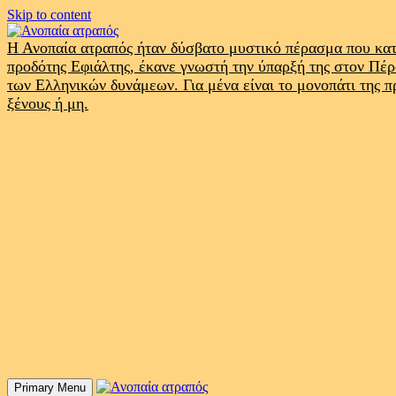
Skip to content
Η Ανοπαία ατραπός ήταν δύσβατο μυστικό πέρασμα που κατ
προδότης Εφιάλτης, έκανε γνωστή την ύπαρξή της στον Πέ
των Ελληνικών δυνάμεων. Για μένα είναι το μονοπάτι της 
ξένους ή μη.
Primary Menu