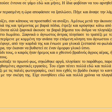
ζητούσε έντονα σε γάμο εδώ και μήνες. Η ίδια φοβόταν να του αρνηθε
 περασμένη η ώρα αποφάσισε να ξαπλώσει. Πήγε και άναψε την λάμπα 
ζει, σαν κάποιος να προσπαθεί να ανοίξει. Αμέσως μετά την άκουσε ν
διά της και τρέμοντας με βαριά πόδια, έτρεξε και κρύφτηκε κάτω α
 τίποτα αλλά ξαφνικά άκουσε τα βαριά βήματα του άνδρα να πλησιάζ
 στο δωμάτιο. Ξαφνικά ο άγνωστος άντρας πλησίασε το τραπέζι με τ
α περίμενε με κομμένη την ανάσα την επόμενη κίνηση του άγνωστου ει
έφυγε, από την καρδιά της και ένιωσε μια γλυκιά ζεστασιά να φωλι
ρα, την έκαναν να βυθιστεί σε έναν όμορφο γλυκό ύπνο.
δι τους, ο καιρός ήταν ήρεμος και ο χθεσινό βραδινός άγριος αέρας, 
τους.
ι κοίταξε το πρωινό φως, σηκώθηκε αργά, πλησίασε το παράθυρο, παραμ
ηθισμένες αγροτικές εργασίες. Του είχαν πέσει πολλά εδώ και πολλά χ
ζι με τις παλιές φωτογραφίες, εκεί που εχθές το βράδυ έκαιγε το καν
υ με την σκέψη της. Είχε συνηθίσει εδώ και πολλά χρόνια να πλαγι