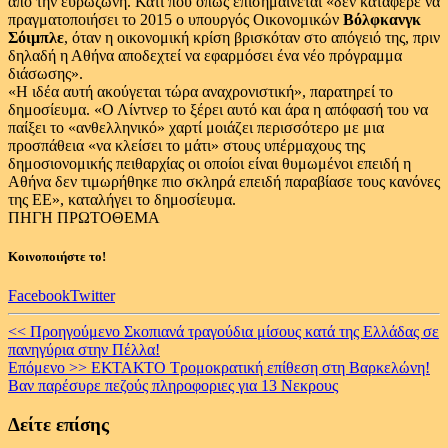
από την ευρωζώνη. Κάτι που όπως επισημαίνεται «δεν κατάφερε να
πραγματοποιήσει το 2015 ο υπουργός Οικονομικών
Βόλφκανγκ
Σόιμπλε
, όταν η οικονομική κρίση βρισκόταν στο απόγειό της, πριν
δηλαδή η Αθήνα αποδεχτεί να εφαρμόσει ένα νέο πρόγραμμα
διάσωσης».
«Η ιδέα αυτή ακούγεται τώρα αναχρονιστική», παρατηρεί το
δημοσίευμα. «Ο Λίντνερ το ξέρει αυτό και άρα η απόφασή του να
παίξει το «ανθελληνικό» χαρτί μοιάζει περισσότερο με μια
προσπάθεια «να κλείσει το μάτι» στους υπέρμαχους της
δημοσιονομικής πειθαρχίας οι οποίοι είναι θυμωμένοι επειδή η
Αθήνα δεν τιμωρήθηκε πιο σκληρά επειδή παραβίασε τους κανόνες
της ΕΕ», καταλήγει το δημοσίευμα.
ΠΗΓΗ ΠΡΩΤΟΘΕΜΑ
Κοινοποιήστε το!
Facebook
Twitter
Continue
<< Προηγούμενο
Σκοπιανά τραγούδια μίσους κατά της Ελλάδας σε
πανηγύρια στην Πέλλα!
Reading
Επόμενο >>
ΕΚΤΑΚΤΟ Τρομοκρατική επίθεση στη Βαρκελώνη!
Βαν παρέσυρε πεζούς πληροφοριες για 13 Νεκρους
Δείτε επίσης