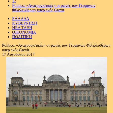
17
Politico: «Αναχρονιστικές» οι φωνές των Γερμανών
Φιλελευθέρων υπέρ ενός Grexit
ΕΛΛΑΔΑ
ΚΥΒΕΡΝΗΣΗ
ΝΕΑ ΤΑΞΗ
ΟΙΚΟΝΟΜΙΑ
ΠΟΛΙΤΙΚΗ
Politico: «Αναχρονιστικές» οι φωνές των Γερμανών Φιλελευθέρων
υπέρ ενός Grexit
17 Αυγούστου 2017