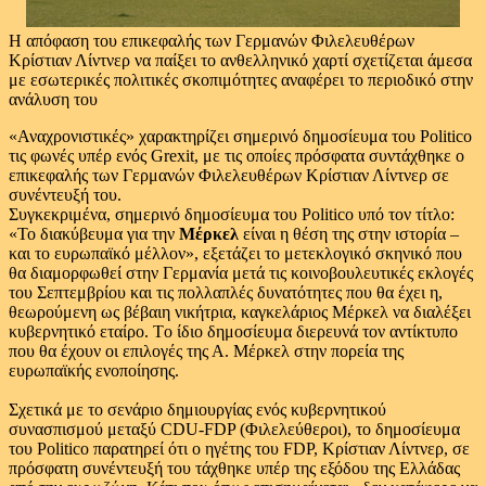
Η απόφαση του επικεφαλής των Γερμανών Φιλελευθέρων
Κρίστιαν Λίντνερ να παίξει το ανθελληνικό χαρτί σχετίζεται άμεσα
με εσωτερικές πολιτικές σκοπιμότητες αναφέρει το περιοδικό στην
ανάλυση του
«Αναχρονιστικές» χαρακτηρίζει σημερινό δημοσίευμα του Politico
τις φωνές υπέρ ενός Grexit, με τις οποίες πρόσφατα συντάχθηκε ο
επικεφαλής των Γερμανών Φιλελευθέρων Κρίστιαν Λίντνερ σε
συνέντευξή του.
Συγκεκριμένα, σημερινό δημοσίευμα του Politico υπό τον τίτλο:
«Το διακύβευμα για την
Μέρκελ
είναι η θέση της στην ιστορία –
και το ευρωπαϊκό μέλλον», εξετάζει το μετεκλογικό σκηνικό που
θα διαμορφωθεί στην Γερμανία μετά τις κοινοβουλευτικές εκλογές
του Σεπτεμβρίου και τις πολλαπλές δυνατότητες που θα έχει η,
θεωρούμενη ως βέβαιη νικήτρια, καγκελάριος Μέρκελ να διαλέξει
κυβερνητικό εταίρο. Tο ίδιο δημοσίευμα διερευνά τον αντίκτυπο
που θα έχουν οι επιλογές της Α. Μέρκελ στην πορεία της
ευρωπαϊκής ενοποίησης.
Σχετικά με το σενάριο δημιουργίας ενός κυβερνητικού
συνασπισμού μεταξύ CDU-FDP (Φιλελεύθεροι), το δημοσίευμα
του Politico παρατηρεί ότι ο ηγέτης του FDP, Κρίστιαν Λίντνερ, σε
πρόσφατη συνέντευξή του τάχθηκε υπέρ της εξόδου της Ελλάδας