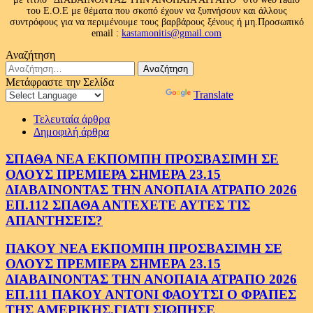
του Ε.Ο.Ε με θέματα που σκοπό έχουν να ξυπνήσουν και άλλους
συντρόφους για να περιμένουμε τους βαρβάρους ξένους ή μη.Προσωπικό
email :
kastamonitis@gmail.com
Αναζήτηση
Αναζήτηση
για:
Μετάφραστε την Σελίδα
Powered by
Translate
Τελευταία άρθρα
Δημοφιλή άρθρα
ΣΠΑΘΑ ΝΕΑ ΕΚΠΟΜΠΗ ΠΡΟΣΒΑΣΙΜΗ ΣΕ
ΟΛΟΥΣ ΠΡΕΜΙΕΡΑ ΣΗΜΕΡΑ 23.15
ΔΙΑΒΑΙΝΟΝΤΑΣ ΤΗΝ ΑΝΟΠΑΙΑ ΑΤΡΑΠΟ 2026
ΕΠ.112 ΣΠΑΘΑ ΑΝΤΕΧΕΤΕ ΑΥΤΕΣ ΤΙΣ
ΑΠΑΝΤΗΣΕΙΣ?
ΠΑΚΟΥ ΝΕΑ ΕΚΠΟΜΠΗ ΠΡΟΣΒΑΣΙΜΗ ΣΕ
ΟΛΟΥΣ ΠΡΕΜΙΕΡΑ ΣΗΜΕΡΑ 23.15
ΔΙΑΒΑΙΝΟΝΤΑΣ ΤΗΝ ΑΝΟΠΑΙΑ ΑΤΡΑΠΟ 2026
ΕΠ.111 ΠΑΚΟΥ ΑΝΤΟΝΙ ΦΑΟΥΤΣΙ Ο ΦΡΑΠΕΣ
ΤΗΣ ΑΜΕΡΙΚΗΣ.ΓΙΑΤΙ ΣΙΩΠΗΣΕ