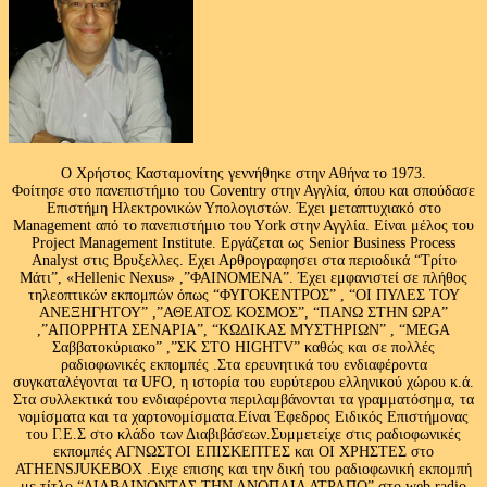
Ο Χρήστος Κασταμονίτης γεννήθηκε στην Αθήνα το 1973.
Φοίτησε στο πανεπιστήμιο του Coventry στην Αγγλία, όπου και σπούδασε
Επιστήμη Ηλεκτρονικών Υπολογιστών. Έχει μεταπτυχιακό στο
Management από το πανεπιστήμιο του Υork στην Αγγλία. Είναι μέλος του
Project Management Institute. Εργάζεται ως Senior Business Process
Analyst στις Βρυξελλες. Εχει Αρθρογραφησει στα περιοδικά “Τρίτο
Μάτι”, «Hellenic Nexus» ,”ΦΑΙΝΟΜΕΝΑ”. Έχει εμφανιστεί σε πλήθος
τηλεοπτικών εκπομπών όπως “ΦΥΓΟΚΕΝΤΡΟΣ” , “ΟΙ ΠΥΛΕΣ ΤΟΥ
ΑΝΕΞΗΓΗΤΟΥ” ,”ΑΘΕΑΤΟΣ ΚΟΣΜΟΣ”, “ΠΑΝΩ ΣΤΗΝ ΩΡΑ”
,”ΑΠΟΡΡΗΤΑ ΣΕΝΑΡΙΑ”, “ΚΩΔΙΚΑΣ ΜΥΣΤΗΡΙΩΝ” , “MEGA
Σαββατοκύριακο” ,”ΣΚ ΣΤΟ HIGHTV” καθώς και σε πολλές
ραδιοφωνικές εκπομπές .Στα ερευνητικά του ενδιαφέροντα
συγκαταλέγονται τα UFO, η ιστορία του ευρύτερου ελληνικού χώρου κ.ά.
Στα συλλεκτικά του ενδιαφέροντα περιλαμβάνονται τα γραμματόσημα, τα
νομίσματα και τα χαρτονομίσματα.Είναι Έφεδρος Ειδικός Επιστήμονας
του Γ.Ε.Σ στο κλάδο των Διαβιβάσεων.Συμμετείχε στις ραδιοφωνικές
εκπομπές ΑΓΝΩΣΤΟΙ ΕΠΙΣΚΕΠΤΕΣ και ΟΙ ΧΡΗΣΤΕΣ στο
ATHENSJUKEBOX .Ειχε επισης και την δική του ραδιοφωνική εκπομπή
με τίτλο “ΔΙΑΒΑΙΝΟΝΤΑΣ ΤΗΝ ΑΝΟΠΑΙΑ ΑΤΡΑΠΟ” στο web radio