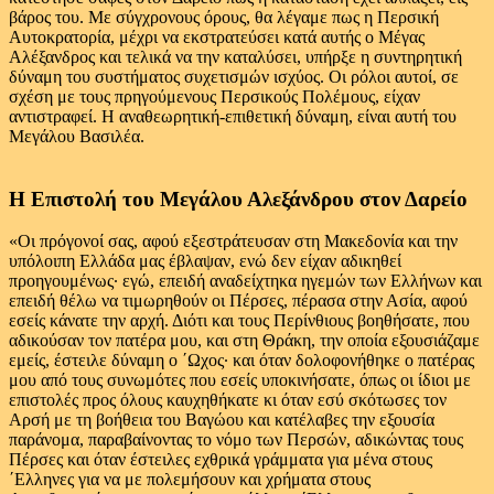
βάρος του. Με σύγχρονους όρους, θα λέγαμε πως η Περσική
Αυτοκρατορία, μέχρι να εκστρατεύσει κατά αυτής ο Μέγας
Αλέξανδρος και τελικά να την καταλύσει, υπήρξε η συντηρητική
δύναμη του συστήματος συχετισμών ισχύος. Οι ρόλοι αυτοί, σε
σχέση με τους πρηγούμενους Περσικούς Πολέμους, είχαν
αντιστραφεί. Η αναθεωρητική-επιθετική δύναμη, είναι αυτή του
Μεγάλου Βασιλέα.
H Επιστολή του Μεγάλου Αλεξάνδρου στον Δαρείο
«Οι πρόγονοί σας, αφού εξεστράτευσαν στη Μακεδονία και την
υπόλοιπη Ελλάδα μας έβλαψαν, ενώ δεν είχαν αδικηθεί
προηγουμένως· εγώ, επειδή αναδείχτηκα ηγεμών των Ελλήνων και
επειδή θέλω να τιμωρηθούν οι Πέρσες, πέρασα στην Ασία, αφού
εσείς κάνατε την αρχή. Διότι και τους Περίνθιους βοηθήσατε, που
αδικούσαν τον πατέρα μου, και στη Θράκη, την οποία εξουσιάζαμε
εμείς, έστειλε δύναμη ο ΄Ωχος· και όταν δολοφονήθηκε ο πατέρας
μου από τους συνωμότες που εσείς υποκινήσατε, όπως οι ίδιοι με
επιστολές προς όλους καυχηθήκατε κι όταν εσύ σκότωσες τον
Αρσή με τη βοήθεια του Βαγώου και κατέλαβες την εξουσία
παράνομα, παραβαίνοντας το νόμο των Περσών, αδικώντας τους
Πέρσες και όταν έστειλες εχθρικά γράμματα για μένα στους
΄Ελληνες για να με πολεμήσουν και χρήματα στους