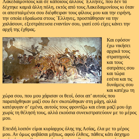
Λακεδαιμονίους και σε κάποιους άλλους ΄Ελληνες, που δεν τα
δέχτηκε καμιά άλλη πόλη, εκτός από τους Λακεδαιμονίους κι όταν
οι απεσταλμένοι σου διέφθειραν τους φίλους μου και την ειρήνη,
την οποία εδραίωσα στους ΄Ελληνες, προσπάθησαν να την
χαλάσουν, εξεστράτευσα εναντίον σου, γιατί εσύ είχες κάνει την
αρχή της έχθρας.
Και εφόσον
έχω νικήσει
αρχικά τους
στρατηγούς
και τους
σατράπες σου
και τώρα
εσένα και τις
δυνάμεις σου
και κατέχω τη
χώρα σου, που μου χάρισαν οι θεοί, όσοι απ’ αυτούς που
παρατάχθηκαν μαζί σου δεν σκοτώθηκαν στη μάχη, αλλά
κατέφυγαν σ’ εμένα, αυτούς τους φροντίζω και είναι μαζί μου όχι
χωρίς τη θέλησή τους, αλλά εκούσια συνεκστρατεύουν με το μέρος
μου.
Επειδή λοιπόν είμαι κυρίαρχος όλης της Ασίας, έλα με το μέρος
μου. Αν όμως φοβάσαι μήπως, αφού έλθεις, πάθεις κάτι άσχημο