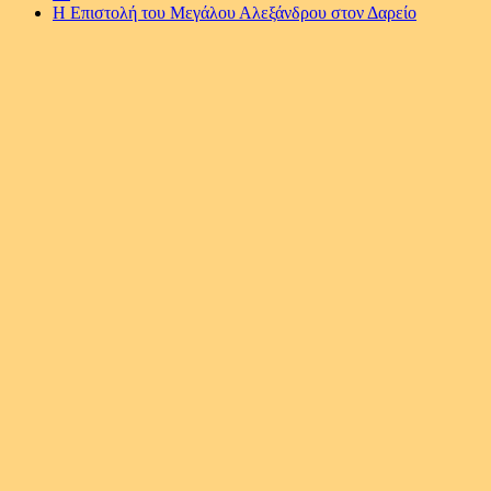
H Επιστολή του Μεγάλου Αλεξάνδρου στον Δαρείο