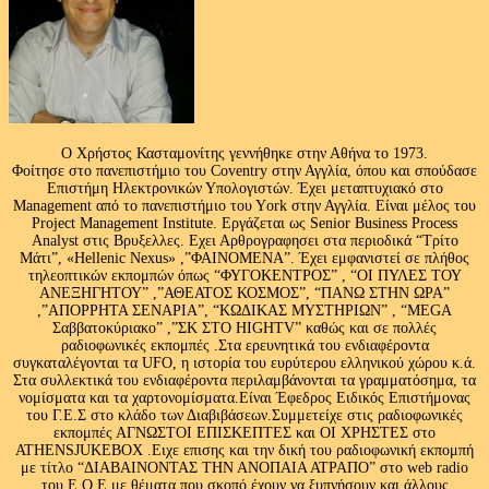
Ο Χρήστος Κασταμονίτης γεννήθηκε στην Αθήνα το 1973.
Φοίτησε στο πανεπιστήμιο του Coventry στην Αγγλία, όπου και σπούδασε
Επιστήμη Ηλεκτρονικών Υπολογιστών. Έχει μεταπτυχιακό στο
Management από το πανεπιστήμιο του Υork στην Αγγλία. Είναι μέλος του
Project Management Institute. Εργάζεται ως Senior Business Process
Analyst στις Βρυξελλες. Εχει Αρθρογραφησει στα περιοδικά “Τρίτο
Μάτι”, «Hellenic Nexus» ,”ΦΑΙΝΟΜΕΝΑ”. Έχει εμφανιστεί σε πλήθος
τηλεοπτικών εκπομπών όπως “ΦΥΓΟΚΕΝΤΡΟΣ” , “ΟΙ ΠΥΛΕΣ ΤΟΥ
ΑΝΕΞΗΓΗΤΟΥ” ,”ΑΘΕΑΤΟΣ ΚΟΣΜΟΣ”, “ΠΑΝΩ ΣΤΗΝ ΩΡΑ”
,”ΑΠΟΡΡΗΤΑ ΣΕΝΑΡΙΑ”, “ΚΩΔΙΚΑΣ ΜΥΣΤΗΡΙΩΝ” , “MEGA
Σαββατοκύριακο” ,”ΣΚ ΣΤΟ HIGHTV” καθώς και σε πολλές
ραδιοφωνικές εκπομπές .Στα ερευνητικά του ενδιαφέροντα
συγκαταλέγονται τα UFO, η ιστορία του ευρύτερου ελληνικού χώρου κ.ά.
Στα συλλεκτικά του ενδιαφέροντα περιλαμβάνονται τα γραμματόσημα, τα
νομίσματα και τα χαρτονομίσματα.Είναι Έφεδρος Ειδικός Επιστήμονας
του Γ.Ε.Σ στο κλάδο των Διαβιβάσεων.Συμμετείχε στις ραδιοφωνικές
εκπομπές ΑΓΝΩΣΤΟΙ ΕΠΙΣΚΕΠΤΕΣ και ΟΙ ΧΡΗΣΤΕΣ στο
ATHENSJUKEBOX .Ειχε επισης και την δική του ραδιοφωνική εκπομπή
με τίτλο “ΔΙΑΒΑΙΝΟΝΤΑΣ ΤΗΝ ΑΝΟΠΑΙΑ ΑΤΡΑΠΟ” στο web radio
του Ε.Ο.Ε με θέματα που σκοπό έχουν να ξυπνήσουν και άλλους