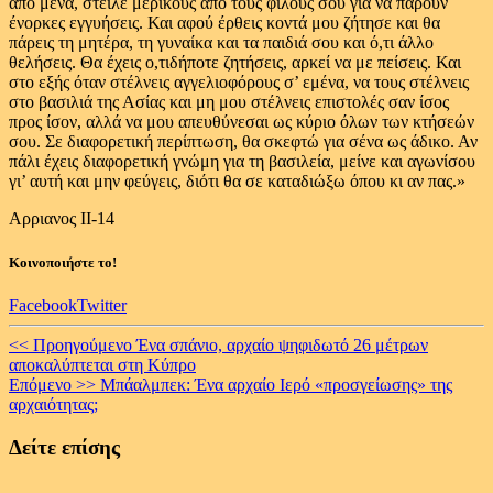
από μένα, στείλε μερικούς από τους φίλους σου για να πάρουν
ένορκες εγγυήσεις. Και αφού έρθεις κοντά μου ζήτησε και θα
πάρεις τη μητέρα, τη γυναίκα και τα παιδιά σου και ό,τι άλλο
θελήσεις. Θα έχεις ο,τιδήποτε ζητήσεις, αρκεί να με πείσεις. Και
στο εξής όταν στέλνεις αγγελιοφόρους σ’ εμένα, να τους στέλνεις
στο βασιλιά της Ασίας και μη μου στέλνεις επιστολές σαν ίσος
προς ίσον, αλλά να μου απευθύνεσαι ως κύριο όλων των κτήσεών
σου. Σε διαφορετική περίπτωση, θα σκεφτώ για σένα ως άδικο. Αν
πάλι έχεις διαφορετική γνώμη για τη βασιλεία, μείνε και αγωνίσου
γι’ αυτή και μην φεύγεις, διότι θα σε καταδιώξω όπου κι αν πας.»
Αρριανος ΙΙ-14
Κοινοποιήστε το!
Facebook
Twitter
Continue
<< Προηγούμενο
Ένα σπάνιο, αρχαίο ψηφιδωτό 26 μέτρων
αποκαλύπτεται στη Κύπρο
Reading
Επόμενο >>
Μπάαλμπεκ: Ένα αρχαίο Ιερό «προσγείωσης» της
αρχαιότητας;
Δείτε επίσης