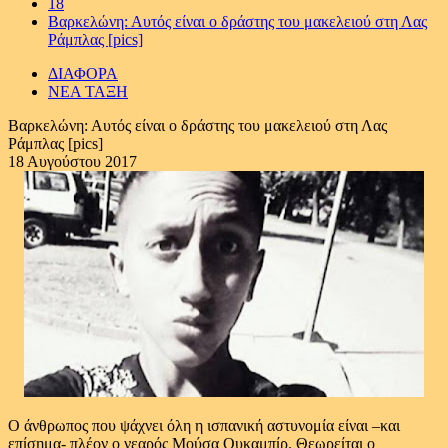
18
Βαρκελώνη: Αυτός είναι ο δράστης του μακελειού στη Λας
Ράμπλας [pics]
ΔΙΑΦΟΡΑ
ΝΕΑ ΤΑΞΗ
Βαρκελώνη: Αυτός είναι ο δράστης του μακελειού στη Λας
Ράμπλας [pics]
18 Αυγούστου 2017
Ο άνθρωπος που ψάχνει όλη η ισπανική αστυνομία είναι –και
επίσημα- πλέον ο νεαρός Μούσα Ουκαμπίρ. Θεωρείται ο