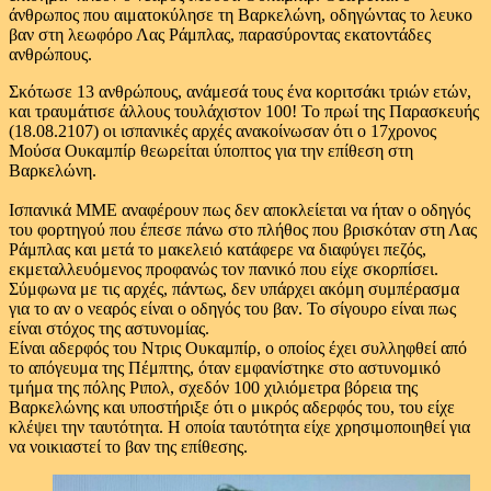
άνθρωπος που αιματοκύλησε τη Βαρκελώνη, οδηγώντας το λευκο
βαν στη λεωφόρο Λας Ράμπλας, παρασύροντας εκατοντάδες
ανθρώπους.
Σκότωσε 13 ανθρώπους, ανάμεσά τους ένα κοριτσάκι τριών ετών,
και τραυμάτισε άλλους τουλάχιστον 100! Το πρωί της Παρασκευής
(18.08.2107) οι ισπανικές αρχές ανακοίνωσαν ότι ο 17χρονος
Μούσα Ουκαμπίρ θεωρείται ύποπτος για την επίθεση στη
Βαρκελώνη.
Ισπανικά ΜΜΕ αναφέρουν πως δεν αποκλείεται να ήταν ο οδηγός
του φορτηγού που έπεσε πάνω στο πλήθος που βρισκόταν στη Λας
Ράμπλας και μετά το μακελειό κατάφερε να διαφύγει πεζός,
εκμεταλλευόμενος προφανώς τον πανικό που είχε σκορπίσει.
Σύμφωνα με τις αρχές, πάντως, δεν υπάρχει ακόμη συμπέρασμα
για το αν ο νεαρός είναι ο οδηγός του βαν. Το σίγουρο είναι πως
είναι στόχος της αστυνομίας.
Είναι αδερφός του Ντρις Ουκαμπίρ, ο οποίος έχει συλληφθεί από
το απόγευμα της Πέμπτης, όταν εμφανίστηκε στο αστυνομικό
τμήμα της πόλης Ριπολ, σχεδόν 100 χιλιόμετρα βόρεια της
Βαρκελώνης και υποστήριξε ότι ο μικρός αδερφός του, του είχε
κλέψει την ταυτότητα. Η οποία ταυτότητα είχε χρησιμοποιηθεί για
να νοικιαστεί το βαν της επίθεσης.