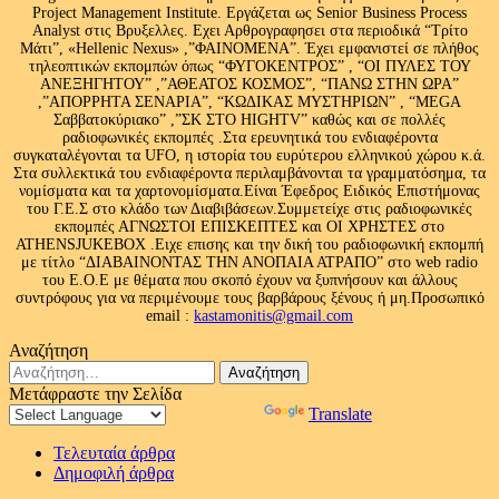
Project Management Institute. Εργάζεται ως Senior Business Process
Analyst στις Βρυξελλες. Εχει Αρθρογραφησει στα περιοδικά “Τρίτο
Μάτι”, «Hellenic Nexus» ,”ΦΑΙΝΟΜΕΝΑ”. Έχει εμφανιστεί σε πλήθος
τηλεοπτικών εκπομπών όπως “ΦΥΓΟΚΕΝΤΡΟΣ” , “ΟΙ ΠΥΛΕΣ ΤΟΥ
ΑΝΕΞΗΓΗΤΟΥ” ,”ΑΘΕΑΤΟΣ ΚΟΣΜΟΣ”, “ΠΑΝΩ ΣΤΗΝ ΩΡΑ”
,”ΑΠΟΡΡΗΤΑ ΣΕΝΑΡΙΑ”, “ΚΩΔΙΚΑΣ ΜΥΣΤΗΡΙΩΝ” , “MEGA
Σαββατοκύριακο” ,”ΣΚ ΣΤΟ HIGHTV” καθώς και σε πολλές
ραδιοφωνικές εκπομπές .Στα ερευνητικά του ενδιαφέροντα
συγκαταλέγονται τα UFO, η ιστορία του ευρύτερου ελληνικού χώρου κ.ά.
Στα συλλεκτικά του ενδιαφέροντα περιλαμβάνονται τα γραμματόσημα, τα
νομίσματα και τα χαρτονομίσματα.Είναι Έφεδρος Ειδικός Επιστήμονας
του Γ.Ε.Σ στο κλάδο των Διαβιβάσεων.Συμμετείχε στις ραδιοφωνικές
εκπομπές ΑΓΝΩΣΤΟΙ ΕΠΙΣΚΕΠΤΕΣ και ΟΙ ΧΡΗΣΤΕΣ στο
ATHENSJUKEBOX .Ειχε επισης και την δική του ραδιοφωνική εκπομπή
με τίτλο “ΔΙΑΒΑΙΝΟΝΤΑΣ ΤΗΝ ΑΝΟΠΑΙΑ ΑΤΡΑΠΟ” στο web radio
του Ε.Ο.Ε με θέματα που σκοπό έχουν να ξυπνήσουν και άλλους
συντρόφους για να περιμένουμε τους βαρβάρους ξένους ή μη.Προσωπικό
email :
kastamonitis@gmail.com
Αναζήτηση
Αναζήτηση
για:
Μετάφραστε την Σελίδα
Powered by
Translate
Τελευταία άρθρα
Δημοφιλή άρθρα