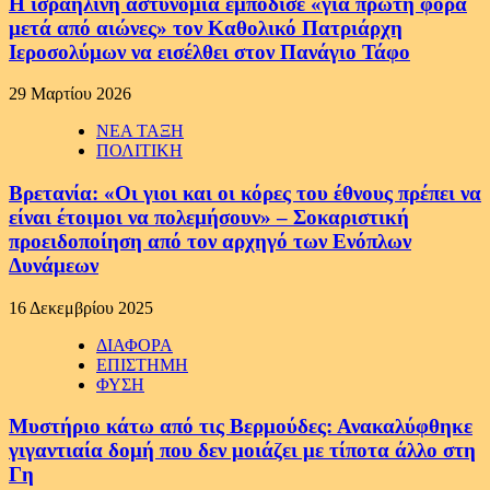
Η ισραηλινή αστυνομία εμπόδισε «για πρώτη φορά
μετά από αιώνες» τον Καθολικό Πατριάρχη
Ιεροσολύμων να εισέλθει στον Πανάγιο Τάφο
29 Μαρτίου 2026
ΝΕΑ ΤΑΞΗ
ΠΟΛΙΤΙΚΗ
Βρετανία: «Οι γιοι και οι κόρες του έθνους πρέπει να
είναι έτοιμοι να πολεμήσουν» – Σοκαριστική
προειδοποίηση από τον αρχηγό των Ενόπλων
Δυνάμεων
16 Δεκεμβρίου 2025
ΔΙΑΦΟΡΑ
ΕΠΙΣΤΗΜΗ
ΦΥΣΗ
Μυστήριο κάτω από τις Βερμούδες: Ανακαλύφθηκε
γιγαντιαία δομή που δεν μοιάζει με τίποτα άλλο στη
Γη