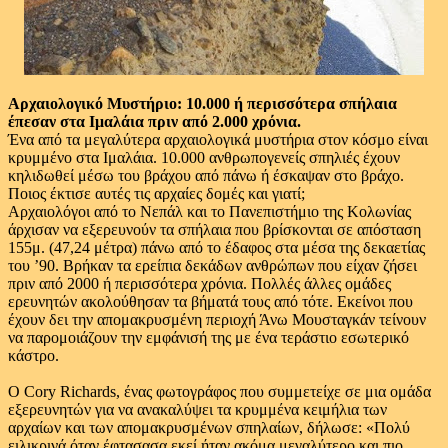
Αρχαιολογικό Μυστήριο: 10.000 ή περισσότερα σπήλαια
έπεσαν στα Ιμαλάια πριν από 2.000 χρόνια.
Ένα από τα μεγαλύτερα αρχαιολογικά μυστήρια στον κόσμο είναι
κρυμμένο στα Ιμαλάια. 10.000 ανθρωπογενείς σπηλιές έχουν
κηλιδωθεί μέσω του βράχου από πάνω ή έσκαψαν στο βράχο.
Ποιος έκτισε αυτές τις αρχαίες δομές και γιατί;
Αρχαιολόγοι από το Νεπάλ και το Πανεπιστήμιο της Κολωνίας
άρχισαν να εξερευνούν τα σπήλαια που βρίσκονται σε απόσταση
155μ. (47,24 μέτρα) πάνω από το έδαφος στα μέσα της δεκαετίας
του ’90. Βρήκαν τα ερείπια δεκάδων ανθρώπων που είχαν ζήσει
πριν από 2000 ή περισσότερα χρόνια. Πολλές άλλες ομάδες
ερευνητών ακολούθησαν τα βήματά τους από τότε. Εκείνοι που
έχουν δει την απομακρυσμένη περιοχή Άνω Μουσταγκάν τείνουν
να παρομοιάζουν την εμφάνισή της με ένα τεράστιο εσωτερικό
κάστρο.
Ο Cory Richards, ένας φωτογράφος που συμμετείχε σε μια ομάδα
εξερευνητών για να ανακαλύψει τα κρυμμένα κειμήλια των
αρχαίων και των απομακρυσμένων σπηλαίων, δήλωσε: «Πολύ
ειλικρινά όταν έφτασασα εκεί ήταν ακόμα μεγαλύτερο και πιο