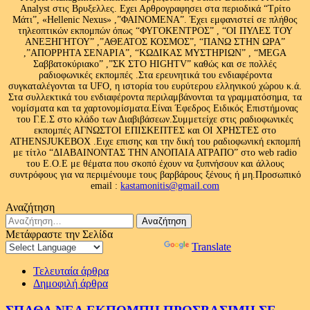
Analyst στις Βρυξελλες. Εχει Αρθρογραφησει στα περιοδικά “Τρίτο
Μάτι”, «Hellenic Nexus» ,”ΦΑΙΝΟΜΕΝΑ”. Έχει εμφανιστεί σε πλήθος
τηλεοπτικών εκπομπών όπως “ΦΥΓΟΚΕΝΤΡΟΣ” , “ΟΙ ΠΥΛΕΣ ΤΟΥ
ΑΝΕΞΗΓΗΤΟΥ” ,”ΑΘΕΑΤΟΣ ΚΟΣΜΟΣ”, “ΠΑΝΩ ΣΤΗΝ ΩΡΑ”
,”ΑΠΟΡΡΗΤΑ ΣΕΝΑΡΙΑ”, “ΚΩΔΙΚΑΣ ΜΥΣΤΗΡΙΩΝ” , “MEGA
Σαββατοκύριακο” ,”ΣΚ ΣΤΟ HIGHTV” καθώς και σε πολλές
ραδιοφωνικές εκπομπές .Στα ερευνητικά του ενδιαφέροντα
συγκαταλέγονται τα UFO, η ιστορία του ευρύτερου ελληνικού χώρου κ.ά.
Στα συλλεκτικά του ενδιαφέροντα περιλαμβάνονται τα γραμματόσημα, τα
νομίσματα και τα χαρτονομίσματα.Είναι Έφεδρος Ειδικός Επιστήμονας
του Γ.Ε.Σ στο κλάδο των Διαβιβάσεων.Συμμετείχε στις ραδιοφωνικές
εκπομπές ΑΓΝΩΣΤΟΙ ΕΠΙΣΚΕΠΤΕΣ και ΟΙ ΧΡΗΣΤΕΣ στο
ATHENSJUKEBOX .Ειχε επισης και την δική του ραδιοφωνική εκπομπή
με τίτλο “ΔΙΑΒΑΙΝΟΝΤΑΣ ΤΗΝ ΑΝΟΠΑΙΑ ΑΤΡΑΠΟ” στο web radio
του Ε.Ο.Ε με θέματα που σκοπό έχουν να ξυπνήσουν και άλλους
συντρόφους για να περιμένουμε τους βαρβάρους ξένους ή μη.Προσωπικό
email :
kastamonitis@gmail.com
Αναζήτηση
Αναζήτηση
για:
Μετάφραστε την Σελίδα
Powered by
Translate
Τελευταία άρθρα
Δημοφιλή άρθρα