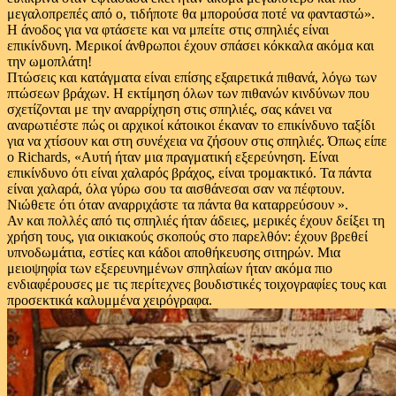
μεγαλοπρεπές από ο, τιδήποτε θα μπορούσα ποτέ να φανταστώ».
Η άνοδος για να φτάσετε και να μπείτε στις σπηλιές είναι
επικίνδυνη. Μερικοί άνθρωποι έχουν σπάσει κόκκαλα ακόμα και
την ωμοπλάτη!
Πτώσεις και κατάγματα είναι επίσης εξαιρετικά πιθανά, λόγω των
πτώσεων βράχων. Η εκτίμηση όλων των πιθανών κινδύνων που
σχετίζονται με την αναρρίχηση στις σπηλιές, σας κάνει να
αναρωτιέστε πώς οι αρχικοί κάτοικοι έκαναν το επικίνδυνο ταξίδι
για να χτίσουν και στη συνέχεια να ζήσουν στις σπηλιές. Όπως είπε
ο Richards, «Αυτή ήταν μια πραγματική εξερεύνηση. Είναι
επικίνδυνο ότι είναι χαλαρός βράχος, είναι τρομακτικό. Τα πάντα
είναι χαλαρά, όλα γύρω σου τα αισθάνεσαι σαν να πέφτουν.
Νιώθετε ότι όταν αναρριχάστε τα πάντα θα καταρρεύσουν ».
Αν και πολλές από τις σπηλιές ήταν άδειες, μερικές έχουν δείξει τη
χρήση τους, για οικιακούς σκοπούς στο παρελθόν: έχουν βρεθεί
υπνοδωμάτια, εστίες και κάδοι αποθήκευσης σιτηρών. Μια
μειοψηφία των εξερευνημένων σπηλαίων ήταν ακόμα πιο
ενδιαφέρουσες με τις περίτεχνες βουδιστικές τοιχογραφίες τους και
προσεκτικά καλυμμένα χειρόγραφα.