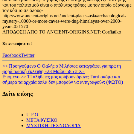
και του πολιτισμού είναι ο απόλυτος τρόπος με τον οποίο φέρνουμε
τον κόσμο σε όλους».
http://www.ancient-origins.net/ancient-places-asia/archaeological-
mystery-10000-or-more-caves-were-dug-himalayas-over-2000-
years-021570
ΑΠΟΔΟΣΗ ΑΠΟ ΤΟ ANCIENT-ORIGINS.NET: Corfiatiko
Κοινοποιήστε το!
Facebook
Twitter
Continue
<< Προηγούμενο
Ο Θαλής ο Μιλήσιος καταγράφει για πρώτη
φορά ηλιακή έκλειψη «28 Μαΐου 585 π.Χ»
Reading
Επόμενο >>
ΤΙ αλήθειες μας κρύβουν άραγε; Γιατί ακόμα και
σήμερα τα αρχαία όπλα δεν μπορούν να αντιγραφούν; (ΦΩΤΟ)
Δείτε επίσης
U.F.O
ΜΕΤΑΦΥΣΙΚΟ
ΜΥΣΤΙΚΗ ΤΕΧΝΟΛΟΓΙΑ