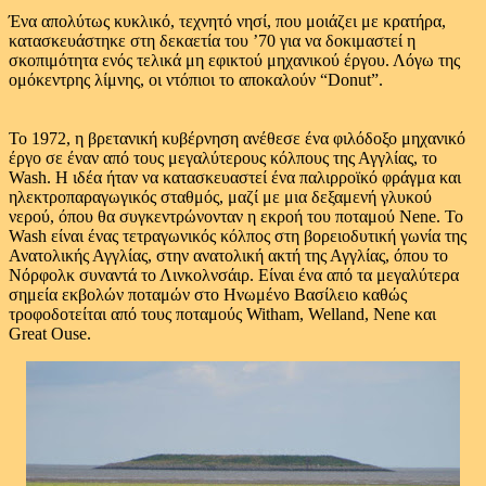
Ένα απολύτως κυκλικό, τεχνητό νησί, που μοιάζει με κρατήρα,
κατασκευάστηκε στη δεκαετία του ’70 για να δοκιμαστεί η
σκοπιμότητα ενός τελικά μη εφικτού μηχανικού έργου. Λόγω της
ομόκεντρης λίμνης, οι ντόπιοι το αποκαλούν “Donut”.
Το 1972, η βρετανική κυβέρνηση ανέθεσε ένα φιλόδοξο μηχανικό
έργο σε έναν από τους μεγαλύτερους κόλπους της Αγγλίας, το
Wash. Η ιδέα ήταν να κατασκευαστεί ένα παλιρροϊκό φράγμα και
ηλεκτροπαραγωγικός σταθμός, μαζί με μια δεξαμενή γλυκού
νερού, όπου θα συγκεντρώνονταν η εκροή του ποταμού Nene. Το
Wash είναι ένας τετραγωνικός κόλπος στη βορειοδυτική γωνία της
Ανατολικής Αγγλίας, στην ανατολική ακτή της Αγγλίας, όπου το
Νόρφολκ συναντά το Λινκολνσάιρ. Είναι ένα από τα μεγαλύτερα
σημεία εκβολών ποταμών στο Ηνωμένο Βασίλειο καθώς
τροφοδοτείται από τους ποταμούς Witham, Welland, Nene και
Great Ouse.