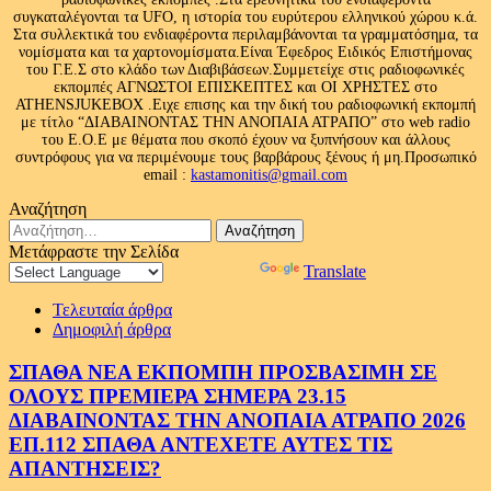
συγκαταλέγονται τα UFO, η ιστορία του ευρύτερου ελληνικού χώρου κ.ά.
Στα συλλεκτικά του ενδιαφέροντα περιλαμβάνονται τα γραμματόσημα, τα
νομίσματα και τα χαρτονομίσματα.Είναι Έφεδρος Ειδικός Επιστήμονας
του Γ.Ε.Σ στο κλάδο των Διαβιβάσεων.Συμμετείχε στις ραδιοφωνικές
εκπομπές ΑΓΝΩΣΤΟΙ ΕΠΙΣΚΕΠΤΕΣ και ΟΙ ΧΡΗΣΤΕΣ στο
ATHENSJUKEBOX .Ειχε επισης και την δική του ραδιοφωνική εκπομπή
με τίτλο “ΔΙΑΒΑΙΝΟΝΤΑΣ ΤΗΝ ΑΝΟΠΑΙΑ ΑΤΡΑΠΟ” στο web radio
του Ε.Ο.Ε με θέματα που σκοπό έχουν να ξυπνήσουν και άλλους
συντρόφους για να περιμένουμε τους βαρβάρους ξένους ή μη.Προσωπικό
email :
kastamonitis@gmail.com
Αναζήτηση
Αναζήτηση
για:
Μετάφραστε την Σελίδα
Powered by
Translate
Τελευταία άρθρα
Δημοφιλή άρθρα
ΣΠΑΘΑ ΝΕΑ ΕΚΠΟΜΠΗ ΠΡΟΣΒΑΣΙΜΗ ΣΕ
ΟΛΟΥΣ ΠΡΕΜΙΕΡΑ ΣΗΜΕΡΑ 23.15
ΔΙΑΒΑΙΝΟΝΤΑΣ ΤΗΝ ΑΝΟΠΑΙΑ ΑΤΡΑΠΟ 2026
ΕΠ.112 ΣΠΑΘΑ ΑΝΤΕΧΕΤΕ ΑΥΤΕΣ ΤΙΣ
ΑΠΑΝΤΗΣΕΙΣ?