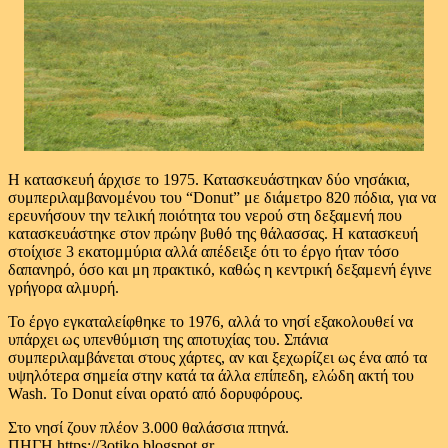
Η κατασκευή άρχισε το 1975. Κατασκευάστηκαν δύο νησάκια,
συμπεριλαμβανομένου του “Donut” με διάμετρο 820 πόδια, για να
ερευνήσουν την τελική ποιότητα του νερού στη δεξαμενή που
κατασκευάστηκε στον πρώην βυθό της θάλασσας. Η κατασκευή
στοίχισε 3 εκατομμύρια αλλά απέδειξε ότι το έργο ήταν τόσο
δαπανηρό, όσο και μη πρακτικό, καθώς η κεντρική δεξαμενή έγινε
γρήγορα αλμυρή.
Το έργο εγκαταλείφθηκε το 1976, αλλά το νησί εξακολουθεί να
υπάρχει ως υπενθύμιση της αποτυχίας του. Σπάνια
συμπεριλαμβάνεται στους χάρτες, αν και ξεχωρίζει ως ένα από τα
υψηλότερα σημεία στην κατά τα άλλα επίπεδη, ελώδη ακτή του
Wash. Το Donut είναι ορατό από δορυφόρους.
Στο νησί ζουν πλέον 3.000 θαλάσσια πτηνά.
ΠΗΓΗ https://3otiko.blogspot.gr