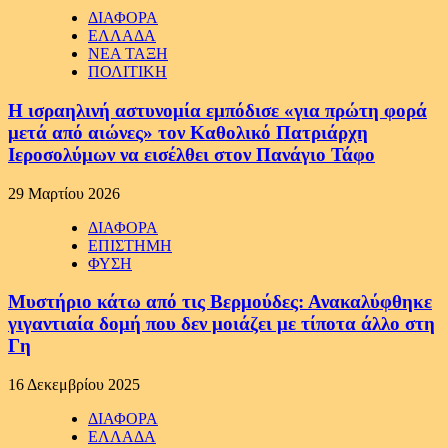
ΔΙΑΦΟΡΑ
ΕΛΛΑΔΑ
ΝΕΑ ΤΑΞΗ
ΠΟΛΙΤΙΚΗ
Η ισραηλινή αστυνομία εμπόδισε «για πρώτη φορά
μετά από αιώνες» τον Καθολικό Πατριάρχη
Ιεροσολύμων να εισέλθει στον Πανάγιο Τάφο
29 Μαρτίου 2026
ΔΙΑΦΟΡΑ
ΕΠΙΣΤΗΜΗ
ΦΥΣΗ
Μυστήριο κάτω από τις Βερμούδες: Ανακαλύφθηκε
γιγαντιαία δομή που δεν μοιάζει με τίποτα άλλο στη
Γη
16 Δεκεμβρίου 2025
ΔΙΑΦΟΡΑ
ΕΛΛΑΔΑ