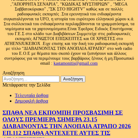
,”ΑΠΟΡΡΗΤΑ ΣΕΝΑΡΙΑ”, “ΚΩΔΙΚΑΣ ΜΥΣΤΗΡΙΩΝ” , “MEGA
Σαββατοκύριακο” ,”ΣΚ ΣΤΟ HIGHTV” καθώς και σε πολλές
ραδιοφωνικές εκπομπές .Στα ερευνητικά του ενδιαφέροντα
συγκαταλέγονται τα UFO, η ιστορία του ευρύτερου ελληνικού χώρου κ.ά.
Στα συλλεκτικά του ενδιαφέροντα περιλαμβάνονται τα γραμματόσημα, τα
νομίσματα και τα χαρτονομίσματα.Είναι Έφεδρος Ειδικός Επιστήμονας
του Γ.Ε.Σ στο κλάδο των Διαβιβάσεων.Συμμετείχε στις ραδιοφωνικές
εκπομπές ΑΓΝΩΣΤΟΙ ΕΠΙΣΚΕΠΤΕΣ και ΟΙ ΧΡΗΣΤΕΣ στο
ATHENSJUKEBOX .Ειχε επισης και την δική του ραδιοφωνική εκπομπή
με τίτλο “ΔΙΑΒΑΙΝΟΝΤΑΣ ΤΗΝ ΑΝΟΠΑΙΑ ΑΤΡΑΠΟ” στο web radio
του Ε.Ο.Ε με θέματα που σκοπό έχουν να ξυπνήσουν και άλλους
συντρόφους για να περιμένουμε τους βαρβάρους ξένους ή μη.Προσωπικό
email :
kastamonitis@gmail.com
Αναζήτηση
Αναζήτηση
για:
Μετάφραστε την Σελίδα
Τελευταία άρθρα
Δημοφιλή άρθρα
ΣΠΑΘΑ ΝΕΑ ΕΚΠΟΜΠΗ ΠΡΟΣΒΑΣΙΜΗ ΣΕ
ΟΛΟΥΣ ΠΡΕΜΙΕΡΑ ΣΗΜΕΡΑ 23.15
ΔΙΑΒΑΙΝΟΝΤΑΣ ΤΗΝ ΑΝΟΠΑΙΑ ΑΤΡΑΠΟ 2026
ΕΠ.112 ΣΠΑΘΑ ΑΝΤΕΧΕΤΕ ΑΥΤΕΣ ΤΙΣ