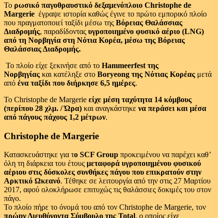
Το
ρωσικό παγοθραυστικό δεξαμενόπλοιο Christophe de
Margerie
έγραψε ιστορία καθώς έγινε το πρώτο εμπορικό πλοίο
που πραγματοποιεί ταξίδι μέσω της
Βόρειας Θαλάσσιας
Διαδρομής
, παραδίδοντας
υγροποιημένο φυσικό αέριο (LNG)
από τη Νορβηγία στη Νότια Κορέα,
μέσω της Βόρειας
Θαλάσσιας Διαδρομής.
Το πλοίο είχε ξεκινήσε από το
Hammeerfest της
Νορβηγίας
και
κατέληξε στο
Boryeong της Νότιας Κορέας
μετά
από
ένα ταξίδι που διήρκησε 6,5 ημέρες
.
Το Christophe de Margerie
είχε μέση ταχύτητα 14 κόμβους
(περίπου 28 χλμ. / Ώρα)
και αναγκάστηκε
να περάσει και μέσα
από πάγους πάχους 1,2 μέτρων
.
Christophe de Margerie
Κατασκευάστηκε για τ
ο SCF Group
προκειμένου να παρέχει καθ’
όλη τη διάρκεια του έτους
μεταφορά υγροποιημένου φυσικού
αέριου στις δύσκολες συνθήκες πάγου που επικρατούν στην
Αρκτικό Ωκεανό
. Τέθηκε σε λειτουργία από την στις 27 Μαρτίου
2017, αφού ολοκλήρωσε επιτυχώς τις θαλάσσιες δοκιμές του στον
πάγο.
Το πλοίο πήρε το όνομά του από τον Christophe de Margerie, τον
πρώην Διευθύνοντα Σύμβουλο της Total
, ο οποίος είχε