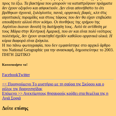
προς τα έξω. Τα βακτήρια που μπορούν να καταστρέψουν πράγματα
δεν έχουν οξυγόνο και ασφυκτιούν. Δεν είναι ασυνήθιστο το ότι
βρέθηκαν σχοινιά, ξυλόγλυπτα, πανιά, οργανικές βαφές, κλπ στις
αιγυπτιακές πυραμίδες και στους τάφους που δεν θα είχαν επιβιώσει
οπουδήποτε αλλού στον κόσμο. Οι συνθήκες της ερήμου της
Αιγύπτου έκαναν δυνατή τη διατήρηση τους. Αυτό σε αντίθεση με
τους Μάγια στην Κεντρική Αμερική, που αν και είναι πολύ νεότερος
πολιτισμός, δεν έχουν ανακτηθεί σχεδόν καθόλου οργανικά υλικά. Η
κύρια διαφορά είναι ζούγκλα
.
Η πιο πάνω φωτογραφία, που δεν εμφανίστηκε στο αρχικό άρθρο
του National Geographic για την ανασκαφή, δημοσιεύτηκε το 2003.
ΠΗΓΗ ΞΩΤΙΚΟ
Κοινοποιήστε το!
Facebook
Twitter
Continue
<< Προηγούμενο
Tο μυστήριο με τη σαύρα της Σκύρου και ο
ρόλος της βραχονησίδας
Reading
Επόμενο >>
Ανεκτίμητους θησαυρούς κρύβει στα θεμέλια της η
Αγιά Σοφιά
Δείτε επίσης