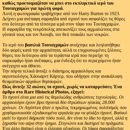
καθώς προετοιμαζόταν να μπει στο εκπληκτικό ιερό του
Τουταγχαμών για πρώτη φορά
.
Αυτή η φωτογραφία τραβήχτηκε από τον Harry Burton το 1923.
Δείχνει μια ανέπαφη σφραγίδα από σχοινί που ασφαλίζει τις θύρες
στο δεύτερο από τα τέσσερα ιερά στον τάφο του Τουταγχαμών.
Η σφραγίδα της νεκρόπολης απεικονίζει τους αιχμαλώτους στα
γόνατά τους και τον Άνουβι, τον θεό τσακάλι των νεκρών.
Το ιερό του
βασιλιά Τουταγχαμών
ανοίχτηκε και λεηλατήθηκε
δύο φορές κατά την αρχαιότητα, αλλά οι επιχρυσωμένες ξύλινες
θύρες του δεύτερου από τα τεράστια ιερά που περιείχε τη
σαρκοφάγο ήταν ανέπαφες, μια ένδειξη ότι το περιεχόμενο ήταν
ανέγγιχτο και άθικτο.
Την πόρτα τελικά άνοιξε ο διάσημος αρχαιολόγος και
αιγυπτιολόγος Χάουαρντ Κάρτερ, που οδήγησε στην ανακάλυψη
θεαματικών αρχαίων θησαυρών.
Πώς άντεξε 32 αιώνες το σχοινί, χωρίς να καταρρεύσει; Ένα
άρθρο στο Rare Historical Photos, εξηγεί:
Το σχοινί είναι μια από τις θεμελιώδης ανθρώπινες τεχνολογίες. Οι
αρχαιολόγοι έχουν βρει σχοινιά δύο στρώσεων ηλικίας 28.000
χρόνων. Οι Αιγύπτιοι ήταν ο πρώτος τεκμηριωμένος πολιτισμός που
χρησιμοποιούσε εξειδικευμένα εργαλεία για να φτιάξει σχοινί. Βασικό
γιατί το σχοινί διήρκεσε τόσο πολύ, δεν είναι το ίδιο το σχοινί, αλλά η
ξηρασία του αέρα στην έρημο. Στεγνώνει και διατηρεί τα πράγματα.
Ένα άλλο βασικό είναι η έλλειψη οξυγόνου. Οι τάφοι σφραγίζονταν