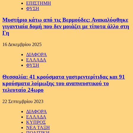
ΕΠΙΣΤΗΜΗ
ΦΥΣΗ
Μυστήριο κάτω από τις Βερμούδες: Ανακαλύφθηκε
γιγαντιαία δομή που δεν μοιάζει με τίποτα άλλο στη
Γη
16 Δεκεμβρίου 2025
ΔΙΑΦΟΡΑ
ΕΛΛΑΔΑ
ΦΥΣΗ
Θεσσαλία: 41 κρούσματα γαστρεντερίτιδας και 91
κρούσματα λοίμωξης του αναπνευστικού το
τελευταίο 24ωρο
22 Σεπτεμβρίου 2023
ΔΙΑΦΟΡΑ
ΕΛΛΑΔΑ
ΚΥΠΡΟΣ
ΝΕΑ ΤΑΞΗ
ΠΟΛΙΤΙΚΗ