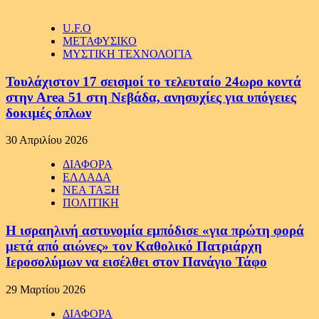
U.F.O
ΜΕΤΑΦΥΣΙΚΟ
ΜΥΣΤΙΚΗ ΤΕΧΝΟΛΟΓΙΑ
Τουλάχιστον 17 σεισμοί το τελευταίο 24ωρο κοντά
στην Area 51 στη Νεβάδα, ανησυχίες για υπόγειες
δοκιμές όπλων
30 Απριλίου 2026
ΔΙΑΦΟΡΑ
ΕΛΛΑΔΑ
ΝΕΑ ΤΑΞΗ
ΠΟΛΙΤΙΚΗ
Η ισραηλινή αστυνομία εμπόδισε «για πρώτη φορά
μετά από αιώνες» τον Καθολικό Πατριάρχη
Ιεροσολύμων να εισέλθει στον Πανάγιο Τάφο
29 Μαρτίου 2026
ΔΙΑΦΟΡΑ