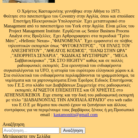
Ο Χρήστος Κασταμονίτης γεννήθηκε στην Αθήνα το 1973.
Φοίτησε στο πανεπιστήμιο του Coventry στην Αγγλία, όπου και σπούδασε
Επιστήμη Ηλεκτρονικών Υπολογιστών. Έχει μεταπτυχιακό στο
Management από το πανεπιστήμιο του Υork στην Αγγλία. Είναι μέλος του
Project Management Institute. Εργάζεται ως Senior Business Process
Analyst στις Βρυξελλες. Εχει Αρθρογραφησει στα περιοδικά “Τρίτο
Μάτι”, «Hellenic Nexus» ,”ΦΑΙΝΟΜΕΝΑ”. Έχει εμφανιστεί σε πλήθος
τηλεοπτικών εκπομπών όπως “ΦΥΓΟΚΕΝΤΡΟΣ” , “ΟΙ ΠΥΛΕΣ ΤΟΥ
ΑΝΕΞΗΓΗΤΟΥ” ,”ΑΘΕΑΤΟΣ ΚΟΣΜΟΣ”, “ΠΑΝΩ ΣΤΗΝ ΩΡΑ”
,”ΑΠΟΡΡΗΤΑ ΣΕΝΑΡΙΑ”, “ΚΩΔΙΚΑΣ ΜΥΣΤΗΡΙΩΝ” , “MEGA
Σαββατοκύριακο” ,”ΣΚ ΣΤΟ HIGHTV” καθώς και σε πολλές
ραδιοφωνικές εκπομπές .Στα ερευνητικά του ενδιαφέροντα
συγκαταλέγονται τα UFO, η ιστορία του ευρύτερου ελληνικού χώρου κ.ά.
Στα συλλεκτικά του ενδιαφέροντα περιλαμβάνονται τα γραμματόσημα, τα
νομίσματα και τα χαρτονομίσματα.Είναι Έφεδρος Ειδικός Επιστήμονας
του Γ.Ε.Σ στο κλάδο των Διαβιβάσεων.Συμμετείχε στις ραδιοφωνικές
εκπομπές ΑΓΝΩΣΤΟΙ ΕΠΙΣΚΕΠΤΕΣ και ΟΙ ΧΡΗΣΤΕΣ στο
ATHENSJUKEBOX .Ειχε επισης και την δική του ραδιοφωνική εκπομπή
με τίτλο “ΔΙΑΒΑΙΝΟΝΤΑΣ ΤΗΝ ΑΝΟΠΑΙΑ ΑΤΡΑΠΟ” στο web radio
του Ε.Ο.Ε με θέματα που σκοπό έχουν να ξυπνήσουν και άλλους
συντρόφους για να περιμένουμε τους βαρβάρους ξένους ή μη.Προσωπικό
email :
kastamonitis@gmail.com
Αναζήτηση
Αναζήτηση
για:
Μετάφραστε την Σελίδα