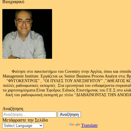
Βιογραφικό
Φοίτησε στο πανεπιστήμιο του Coventry στην Αγγλία, όπου και σπούδ
Management Institute. Εργάζεται ως Senior Business Process Analyst στι
“ΦΥΓΟΚΕΝΤΡΟΣ” , “ΟΙ ΠΥΛΕΣ ΤΟΥ ΑΝΕΞΗΓΗΤΟΥ” ,”ΑΘΕΑΤΟΣ ΚΟΣΜ
πολλές ραδιοφωνικές εκπομπές .Στα ερευνητικά του ενδιαφέροντα συγκαταλ
τα χαρτονομίσματα.Είναι Έφεδρος Ειδικός Επιστήμονας του Γ.Ε.Σ στο
δική του ραδιοφωνική εκπομπή με τίτλο “ΔΙΑΒΑΙΝΟΝΤΑΣ ΤΗΝ ΑΝΟΠΑΙΑ Α
Αναζήτηση
Αναζήτηση
για:
Μετάφραστε την Σελίδα
Powered by
Translate