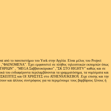
 από το πανεπιστήμιο του Υork στην Αγγλία. Είναι μέλος του Project
exus» ,”ΦΑΙΝΟΜΕΝΑ”. Έχει εμφανιστεί σε πλήθος τηλεοπτικών εκπομπών όπως
ΩΝ” , “MEGA Σαββατοκύριακο” ,”ΣΚ ΣΤΟ HIGHTV” καθώς και σε
τικά του ενδιαφέροντα περιλαμβάνονται τα γραμματόσημα, τα νομίσματα και
Ι ΕΠΙΣΚΕΠΤΕΣ και ΟΙ ΧΡΗΣΤΕΣ στο ATHENSJUKEBOX .Ειχε επισης και την
ν και άλλους συντρόφους για να περιμένουμε τους βαρβάρους ξένους ή