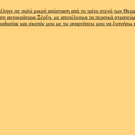
έληγε σε πολύ μικρή απόσταση από το τρίτο στενό των Θε
ρση αυτοκράτορα Ξέρξη, με αποτέλεσμα τα περσικά στρατεύ
προδοσίας και σκοπός μου με τις αναρτήσεις μου να ξυπνήσω