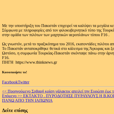
Με την υποστήριξη του Πακιστάν επιχειρεί να καλύψει τα μεγάλα κ
Σύμφωνα με πληροφορίες από τον φιλοκυβερνητικό τύπο της Τουρκία
στην ομάδα των πιλότων των μαχητικών αεροπλάνων τύπου F16 .
Ως γνωστόν, μετά το πραξικόπημα του 2016, εκατοντάδες πιλότοι α
Το Πακιστάν ανταποκρίθηκε θετικά στο κάλεσμα της Άγκυρας και ξεκ
Ωστόσο, η συμφωνία Τουρκίας-Πακιστάν σκόνταψε πάνω στην άρνησ
F16.
ΠΗΓΗ https://www.thinknews.gr
Κοινοποιήστε το!
Facebook
Twitter
Continue
<< Προηγούμενο
Σοβαρή κρίση γάλακτος απειλεί την Ευρώπη έως τ
Επόμενο >>
EKTAKTO . ΠΥΡΟΔΟΤΗΣΕ ΠΥΡΑΥΛΟΥΣ Η Β.ΚΟΡΕ
Reading
ΠΑΝΩ ΑΠΟ ΤΗΝ ΙΑΠΩΝΙΑ
Δείτε επίσης