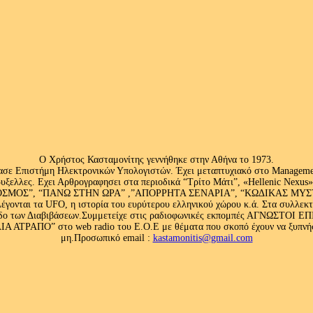
Ο Χρήστος Κασταμονίτης γεννήθηκε στην Αθήνα το 1973.
ασε Επιστήμη Ηλεκτρονικών Υπολογιστών. Έχει μεταπτυχιακό στο Management
ς Βρυξελλες. Εχει Αρθρογραφησει στα περιοδικά “Τρίτο Μάτι”, «Hellenic N
ΟΣ”, “ΠΑΝΩ ΣΤΗΝ ΩΡΑ” ,”ΑΠΟΡΡΗΤΑ ΣΕΝΑΡΙΑ”, “ΚΩΔΙΚΑΣ ΜΥΣΤΗΡΙ
έγονται τα UFO, η ιστορία του ευρύτερου ελληνικού χώρου κ.ά. Στα συλλεκ
 κλάδο των Διαβιβάσεων.Συμμετείχε στις ραδιοφωνικές εκπομπές ΑΓΝΩΣΤΟ
ΤΡΑΠΟ” στο web radio του Ε.Ο.Ε με θέματα που σκοπό έχουν να ξυπνήσου
μη.Προσωπικό email :
kastamonitis@gmail.com