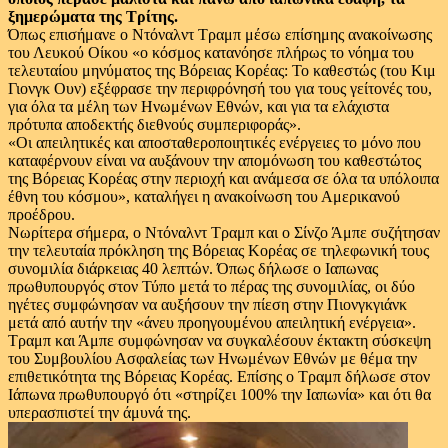
ξημερώματα της Τρίτης.
Όπως επισήμανε ο Ντόναλντ Τραμπ μέσω επίσημης ανακοίνωσης
του Λευκού Οίκου «ο κόσμος κατανόησε πλήρως το νόημα του
τελευταίου μηνύματος της Βόρειας Κορέας: Το καθεστώς (του Κιμ
Γιονγκ Ουν) εξέφρασε την περιφρόνησή του για τους γείτονές του,
για όλα τα μέλη των Ηνωμένων Εθνών, και για τα ελάχιστα
πρότυπα αποδεκτής διεθνούς συμπεριφοράς».
«Οι απειλητικές και αποσταθεροποιητικές ενέργειες το μόνο που
καταφέρνουν είναι να αυξάνουν την απομόνωση του καθεστώτος
της Βόρειας Κορέας στην περιοχή και ανάμεσα σε όλα τα υπόλοιπα
έθνη του κόσμου», καταλήγει η ανακοίνωση του Αμερικανού
προέδρου.
Νωρίτερα σήμερα, ο Ντόναλντ Τραμπ και ο Σίνζο Άμπε συζήτησαν
την τελευταία πρόκληση της Βόρειας Κορέας σε τηλεφωνική τους
συνομιλία διάρκειας 40 λεπτών. Όπως δήλωσε ο Ιαπωνας
πρωθυπουργός στον Τύπο μετά το πέρας της συνομιλίας, οι δύο
ηγέτες συμφώνησαν να αυξήσουν την πίεση στην Πιονγκγιάνκ
μετά από αυτήν την «άνευ προηγουμένου απειλητική ενέργεια».
Τραμπ και Άμπε συμφώνησαν να συγκαλέσουν έκτακτη σύσκεψη
του Συμβουλίου Ασφαλείας των Ηνωμένων Εθνών με θέμα την
επιθετικότητα της Βόρειας Κορέας. Επίσης ο Τραμπ δήλωσε στον
Ιάπωνα πρωθυπουργό ότι «στηρίζει 100% την Ιαπωνία» και ότι θα
υπερασπιστεί την άμυνά της.