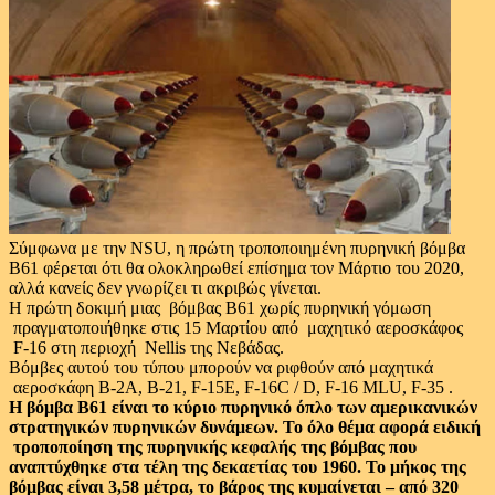
Σύμφωνα με την NSU, η πρώτη τροποποιημένη πυρηνική βόμβα
B61 φέρεται ότι θα ολοκληρωθεί επίσημα τον Μάρτιο του 2020,
αλλά κανείς δεν γνωρίζει τι ακριβώς γίνεται.
Η πρώτη δοκιμή μιας βόμβας B61 χωρίς πυρηνική γόμωση
πραγματοποιήθηκε στις 15 Μαρτίου από μαχητικό αεροσκάφος
F-16 στη περιοχή Nellis της Νεβάδας.
Βόμβες αυτού του τύπου μπορούν να ριφθούν από μαχητικά
αεροσκάφη Β-2Α, Β-21, F-15E, F-16C / D, F-16 MLU, F-35 .
Η βόμβα B61 είναι το κύριο πυρηνικό όπλο των αμερικανικών
στρατηγικών πυρηνικών δυνάμεων. Το όλο θέμα αφορά ειδική
τροποποίηση της πυρηνικής κεφαλής της βόμβας που
αναπτύχθηκε στα τέλη της δεκαετίας του 1960. Το μήκος της
βόμβας είναι 3,58 μέτρα, το βάρος της κυμαίνεται – από 320