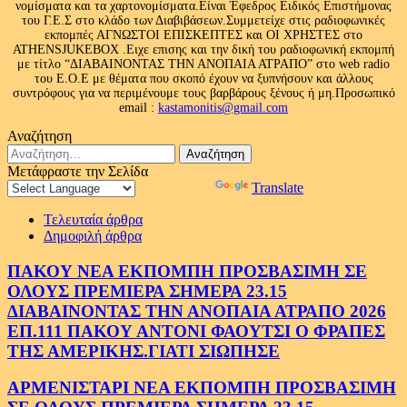
νομίσματα και τα χαρτονομίσματα.Είναι Έφεδρος Ειδικός Επιστήμονας
του Γ.Ε.Σ στο κλάδο των Διαβιβάσεων.Συμμετείχε στις ραδιοφωνικές
εκπομπές ΑΓΝΩΣΤΟΙ ΕΠΙΣΚΕΠΤΕΣ και ΟΙ ΧΡΗΣΤΕΣ στο
ATHENSJUKEBOX .Ειχε επισης και την δική του ραδιοφωνική εκπομπή
με τίτλο “ΔΙΑΒΑΙΝΟΝΤΑΣ ΤΗΝ ΑΝΟΠΑΙΑ ΑΤΡΑΠΟ” στο web radio
του Ε.Ο.Ε με θέματα που σκοπό έχουν να ξυπνήσουν και άλλους
συντρόφους για να περιμένουμε τους βαρβάρους ξένους ή μη.Προσωπικό
email :
kastamonitis@gmail.com
Αναζήτηση
Αναζήτηση
για:
Μετάφραστε την Σελίδα
Powered by
Translate
Τελευταία άρθρα
Δημοφιλή άρθρα
ΠΑΚΟΥ ΝΕΑ ΕΚΠΟΜΠΗ ΠΡΟΣΒΑΣΙΜΗ ΣΕ
ΟΛΟΥΣ ΠΡΕΜΙΕΡΑ ΣΗΜΕΡΑ 23.15
ΔΙΑΒΑΙΝΟΝΤΑΣ ΤΗΝ ΑΝΟΠΑΙΑ ΑΤΡΑΠΟ 2026
ΕΠ.111 ΠΑΚΟΥ ΑΝΤΟΝΙ ΦΑΟΥΤΣΙ Ο ΦΡΑΠΕΣ
ΤΗΣ ΑΜΕΡΙΚΗΣ.ΓΙΑΤΙ ΣΙΩΠΗΣΕ
ΑΡΜΕΝΙΣΤΑΡΙ ΝΕΑ ΕΚΠΟΜΠΗ ΠΡΟΣΒΑΣΙΜΗ