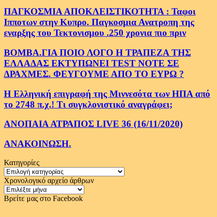
ΠΑΓΚΟΣΜΙΑ ΑΠΟΚΛΕΙΣΤΙΚΟΤΗΤΑ : Ταφοι
Ιπποτων στην Κυπρο. Παγκοσμια Ανατροπη της
εναρξης του Τεκτονισμου .250 χρονια πιο πριν
ΒΟΜΒΑ.ΓΙΑ ΠΟΙΟ ΛΟΓΟ Η ΤΡΑΠΕΖΑ ΤΗΣ
ΕΛΛΑΔΑΣ ΕΚΤΥΠΩΝΕΙ TEST NOTE ΣΕ
ΔΡΑΧΜΕΣ. ΦΕΥΓΟΥΜΕ ΑΠΟ ΤΟ ΕΥΡΩ ?
Η Ελληνική επιγραφή της Μιννεσότα των ΗΠΑ από
το 2748 π.χ.! Τι συγκλονιστικό αναγράφει;
ΑΝΟΠΑΙΑ ΑΤΡΑΠΟΣ LIVE 36 (16/11/2020)
ΑΝΑΚΟΙΝΩΣΗ.
Κατηγορίες
Κατηγορίες
Χρονολογικό αρχείο άρθρων
Χρονολογικό
αρχείο
Βρείτε μας στο Facebook
άρθρων