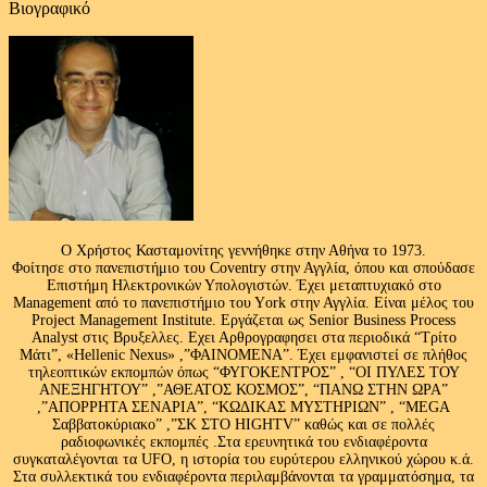
Βιογραφικό
Ο Χρήστος Κασταμονίτης γεννήθηκε στην Αθήνα το 1973.
Φοίτησε στο πανεπιστήμιο του Coventry στην Αγγλία, όπου και σπούδασε
Επιστήμη Ηλεκτρονικών Υπολογιστών. Έχει μεταπτυχιακό στο
Management από το πανεπιστήμιο του Υork στην Αγγλία. Είναι μέλος του
Project Management Institute. Εργάζεται ως Senior Business Process
Analyst στις Βρυξελλες. Εχει Αρθρογραφησει στα περιοδικά “Τρίτο
Μάτι”, «Hellenic Nexus» ,”ΦΑΙΝΟΜΕΝΑ”. Έχει εμφανιστεί σε πλήθος
τηλεοπτικών εκπομπών όπως “ΦΥΓΟΚΕΝΤΡΟΣ” , “ΟΙ ΠΥΛΕΣ ΤΟΥ
ΑΝΕΞΗΓΗΤΟΥ” ,”ΑΘΕΑΤΟΣ ΚΟΣΜΟΣ”, “ΠΑΝΩ ΣΤΗΝ ΩΡΑ”
,”ΑΠΟΡΡΗΤΑ ΣΕΝΑΡΙΑ”, “ΚΩΔΙΚΑΣ ΜΥΣΤΗΡΙΩΝ” , “MEGA
Σαββατοκύριακο” ,”ΣΚ ΣΤΟ HIGHTV” καθώς και σε πολλές
ραδιοφωνικές εκπομπές .Στα ερευνητικά του ενδιαφέροντα
συγκαταλέγονται τα UFO, η ιστορία του ευρύτερου ελληνικού χώρου κ.ά.
Στα συλλεκτικά του ενδιαφέροντα περιλαμβάνονται τα γραμματόσημα, τα