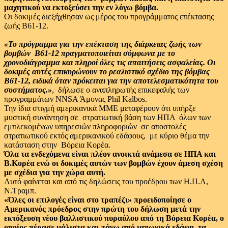
μαχητικού να εκτοξεύσει την εν λόγω βόμβα.
Οι δοκιμές διεξήχθησαν ως μέρος του προγράμματος επέκτασης
ζωής B61-12.
«Το πρόγραμμα για την επέκταση της διάρκειας ζωής των
βομβών B61-12 πραγματοποιείται σύμφωνα με το
χρονοδιάγραμμα και πληροί όλες τις απαιτήσεις ασφαλείας. Οι
δοκιμές αυτές επικυρώνουν το ρεαλιστικό σχέδιο της βόμβας
B61-12, ειδικά όταν πρόκειται για την αποτελεσματικότητα του
συστήματος.»
, δήλωσε ο αναπληρωτής επικεφαλής των
προγραμμάτων NNSA Άμυνας Phil Kalbos.
Την ίδια στιγμή αμερικανικά ΜΜΕ μεταφέρουν ότι υπήρξε
μυστική συνάντηση σε στρατιωτική βάση των ΗΠΑ όλων των
εμπλεκομένων υπηρεσιών πληροφοριών σε αποστολές
στρατιωτικού εκτός αμερικανικού εδάφους, με κύριο θέμα την
κατάσταση στην Βόρεια Κορέα.
Όλα τα ενδεχόμενα είναι πλέον ανοικτά ανάμεσα σε ΗΠΑ και
Β.Κορέα ενώ οι δοκιμές αυτών των βομβών έχουν άμεση σχέση
με σχέδια για την χώρα αυτή.
Αυτό φαίνεται και από τις δηλώσεις του προέδρου των Η.Π.Α,
Ν.Τραμπ.
«Όλες οι επιλογές είναι στο τραπέζι» προειδοποίησε ο
Αμερικανός πρόεδρος στην πρώτη του δήλωση μετά την
εκτόξευση νέου βαλλιστικού πυραύλου από τη Βόρεια Κορέα, ο
οποίος πέρασε μάλιστα και πάνω από ιαπωνικά εδάφη, τα