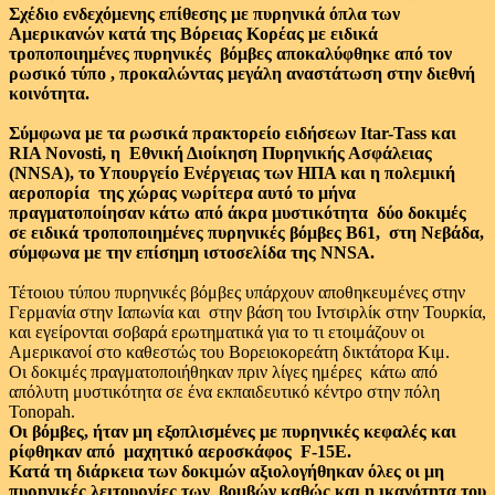
Σχέδιο ενδεχόμενης επίθεσης με πυρηνικά όπλα των
Αμερικανών κατά της Βόρειας Κορέας με ειδικά
τροποποιημένες πυρηνικές βόμβες αποκαλύφθηκε από τον
ρωσικό τύπο , προκαλώντας μεγάλη αναστάτωση στην διεθνή
κοινότητα.
Σύμφωνα με τα ρωσικά πρακτορείο ειδήσεων Itar-Tass και
RIA Novosti, η Εθνική Διοίκηση Πυρηνικής Ασφάλειας
(NNSA), το Υπουργείο Ενέργειας των ΗΠΑ και η πολεμική
αεροπορία της χώρας νωρίτερα αυτό το μήνα
πραγματοποίησαν κάτω από άκρα μυστικότητα δύο δοκιμές
σε ειδικά τροποποιημένες πυρηνικές βόμβες Β61, στη Νεβάδα,
σύμφωνα με την επίσημη ιστοσελίδα της NNSA.
Τέτοιου τύπου πυρηνικές βόμβες υπάρχουν αποθηκευμένες στην
Γερμανία στην Ιαπωνία και στην βάση του Ιντσιρλίκ στην Τουρκία,
και εγείρονται σοβαρά ερωτηματικά για το τι ετοιμάζουν οι
Αμερικανοί στο καθεστώς του Βορειοκορεάτη δικτάτορα Κιμ.
Οι δοκιμές πραγματοποιήθηκαν πριν λίγες ημέρες κάτω από
απόλυτη μυστικότητα σε ένα εκπαιδευτικό κέντρο στην πόλη
Tonopah.
Οι βόμβες, ήταν μη εξοπλισμένες με πυρηνικές κεφαλές και
ρίφθηκαν από μαχητικό αεροσκάφος F-15E.
Κατά τη διάρκεια των δοκιμών αξιολογήθηκαν όλες οι μη
πυρηνικές λειτουργίες των βομβών καθώς και η ικανότητα του