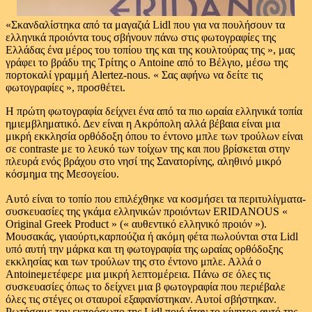
«Σκανδαλίστηκα από τα μαγαζιά Lidl που για να πουλήσουν τα
ελληνικά προιόντα τους σβήνουν πάνω στις φωτογραφίες της
Ελλάδας ένα μέρος του τοπίου της και της κουλτούρας της », μας
γράφει το βράδυ της Τρίτης ο Antoine από το Βέλγιο, μέσω της
πορτοκαλί γραμμή Alertez-nous. « Σας αφήνω να δείτε τις
φωτογραφίες », προσθέτει.
Η πρώτη φωτογραφία δείχνει ένα από τα πιο ωραία ελληνικά τοπία
ημιεμβληματικό. Δεν είναι η Ακρόπολη αλλά βέβαια είναι μια
μικρή εκκλησία ορθόδοξη όπου το έντονο μπλε των τρούλων είναι
σε contraste με το λευκό των τοίχων της και που βρίσκεται στην
πλευρά ενός βράχου στο νησί της Σανατορίνης, αληθινό μικρό
κόσμημα της Μεσογείου.
Αυτό είναι το τοπίο που επιλέχθηκε να κοσμήσει τα περιτυλίγματα-
συσκευασίες της γκάμα ελληνικών προιόντων ERIDANOUS «
Original Greek Product » (« αυθεντικό ελληνικό προιόν »).
Moυσακάς, γιαούρτι,καρπούζια ή ακόμη φέτα πωλούνται στα Lidl
υπό αυτή την μάρκα και τη φωτογραφία της ωραίας ορθόδοξης
εκκλησίας και των τρούλων της στο έντονο μπλε. Αλλά ο
Antoineμετέφερε μια μικρή λεπτομέρεια. Πάνω σε όλες τις
συσκευασίες όπως το δείχνει μια β φωτογραφία που περιέβαλε
όλες τις στέγες οι σταυροί εξαφανίστηκαν. Αυτοί σβήστηκαν.
Ρωτήσαμε τον εκπρόσωπο της Lidl ποιό ήταν το κίνητρο αυτό της