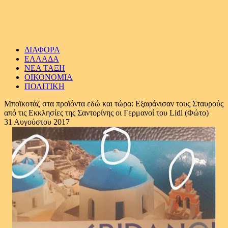
ΔΙΑΦΟΡΑ
ΕΛΛΑΔΑ
ΝΕΑ ΤΑΞΗ
ΟΙΚΟΝΟΜΙΑ
ΠΟΛΙΤΙΚΗ
Μποϊκοτάζ στα προϊόντα εδώ και τώρα: Εξαφάνισαν τους Σταυρούς
από τις Εκκλησίες της Σαντορίνης οι Γερμανοί του Lidl (Φώτο)
31 Αυγούστου 2017