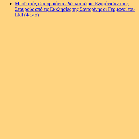
Μποϊκοτάζ στα προϊόντα εδώ και τώρα: Εξαφάνισαν τους
Σταυρούς από τις Εκκλησίες της Σαντορίνης οι Γερμανοί του
Lidl (Φώτο)