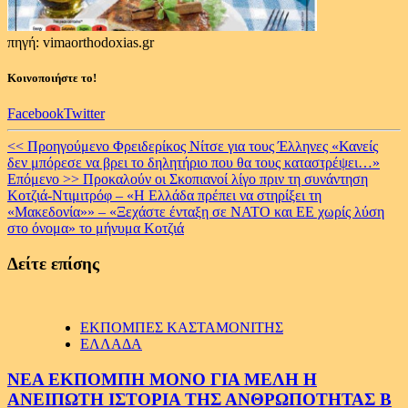
πηγή: vimaorthodoxias.gr
Κοινοποιήστε το!
Facebook
Twitter
Continue
<< Προηγούμενο
Φρειδερίκος Νίτσε για τους Έλληνες «Κανείς
δεν μπόρεσε να βρει το δηλητήριο που θα τους καταστρέψει…»
Reading
Επόμενο >>
Προκαλούν οι Σκοπιανοί λίγο πριν τη συνάντηση
Κοτζιά-Ντιμιτρόφ – «Η Ελλάδα πρέπει να στηρίξει τη
«Μακεδονία»» – «Ξεχάστε ένταξη σε ΝΑΤΟ και ΕΕ χωρίς λύση
στο όνομα» το μήνυμα Κοτζιά
Δείτε επίσης
ΕΚΠΟΜΠΕΣ ΚΑΣΤΑΜΟΝΙΤΗΣ
ΕΛΛΑΔΑ
ΝΕΑ ΕΚΠΟΜΠΗ ΜΟΝΟ ΓΙΑ ΜΕΛΗ Η
ΑΝΕΙΠΩΤΗ ΙΣΤΟΡΙΑ ΤΗΣ ΑΝΘΡΩΠΟΤΗΤΑΣ Β