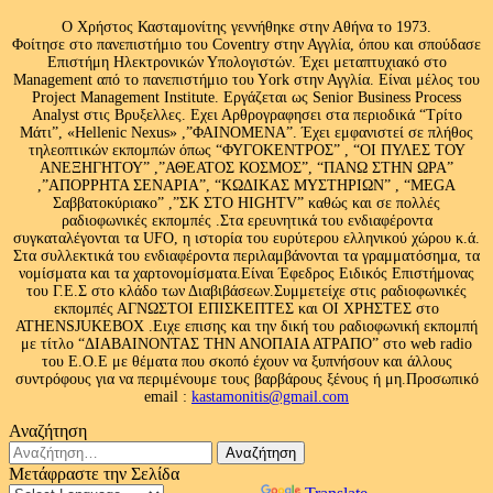
Ο Χρήστος Κασταμονίτης γεννήθηκε στην Αθήνα το 1973.
Φοίτησε στο πανεπιστήμιο του Coventry στην Αγγλία, όπου και σπούδασε
Επιστήμη Ηλεκτρονικών Υπολογιστών. Έχει μεταπτυχιακό στο
Management από το πανεπιστήμιο του Υork στην Αγγλία. Είναι μέλος του
Project Management Institute. Εργάζεται ως Senior Business Process
Analyst στις Βρυξελλες. Εχει Αρθρογραφησει στα περιοδικά “Τρίτο
Μάτι”, «Hellenic Nexus» ,”ΦΑΙΝΟΜΕΝΑ”. Έχει εμφανιστεί σε πλήθος
τηλεοπτικών εκπομπών όπως “ΦΥΓΟΚΕΝΤΡΟΣ” , “ΟΙ ΠΥΛΕΣ ΤΟΥ
ΑΝΕΞΗΓΗΤΟΥ” ,”ΑΘΕΑΤΟΣ ΚΟΣΜΟΣ”, “ΠΑΝΩ ΣΤΗΝ ΩΡΑ”
,”ΑΠΟΡΡΗΤΑ ΣΕΝΑΡΙΑ”, “ΚΩΔΙΚΑΣ ΜΥΣΤΗΡΙΩΝ” , “MEGA
Σαββατοκύριακο” ,”ΣΚ ΣΤΟ HIGHTV” καθώς και σε πολλές
ραδιοφωνικές εκπομπές .Στα ερευνητικά του ενδιαφέροντα
συγκαταλέγονται τα UFO, η ιστορία του ευρύτερου ελληνικού χώρου κ.ά.
Στα συλλεκτικά του ενδιαφέροντα περιλαμβάνονται τα γραμματόσημα, τα
νομίσματα και τα χαρτονομίσματα.Είναι Έφεδρος Ειδικός Επιστήμονας
του Γ.Ε.Σ στο κλάδο των Διαβιβάσεων.Συμμετείχε στις ραδιοφωνικές
εκπομπές ΑΓΝΩΣΤΟΙ ΕΠΙΣΚΕΠΤΕΣ και ΟΙ ΧΡΗΣΤΕΣ στο
ATHENSJUKEBOX .Ειχε επισης και την δική του ραδιοφωνική εκπομπή
με τίτλο “ΔΙΑΒΑΙΝΟΝΤΑΣ ΤΗΝ ΑΝΟΠΑΙΑ ΑΤΡΑΠΟ” στο web radio
του Ε.Ο.Ε με θέματα που σκοπό έχουν να ξυπνήσουν και άλλους
συντρόφους για να περιμένουμε τους βαρβάρους ξένους ή μη.Προσωπικό
email :
kastamonitis@gmail.com
Αναζήτηση
Αναζήτηση
για:
Μετάφραστε την Σελίδα