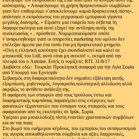
απόσυρσης. « Αποφεύγουμε τη χρήση θρησκευτικών συμβόλων
γιατί δεν επιθυμούμε ν΄αποκλείσουμε καμιά θρησκευτική πίστη»,
απάντησε ο εκπρόσωπος του γερμανικού εμπορικού γίγαντα
μεγάλης διανομής. « Είμαστε μια εταιρεία που σέβεται τη
διαφορετικότητα και αυτό εξηγεί την αντίληψη αυτής της
συσκευασίας « , πρόσθεσε. Νομιμοποιούμαστε οπότε
ν΄αναρωτηθούμε γιατί οι υπηρεσίες marketing του ομίλου δεν
επέλεξαν άμεσα για ένα τοπίο ένα μη θρησκευτικό μνημείο.
«Ολη η ελληνική κοινότητα έχει σκανδαλιστεί και καλεί σε
μποικοτάζ του Lidl, αυτό είναι μη ανεκτό! », εκτιμά από την
πλευρά του ο Antoine. Εσείς τι νομίζετε; RTL 31/8/17
Διαβάστε εδώ: Τουρκία: Προκλητική αναφορά για την Αγία Σοφία
από Υπουργό του Ερντογάν
Σεβασμός στη διαφορετικότητα δεν σημαίνει εξάλειψη αυτής,
εξομοίωση, μηδενισμός, λογοκρισία,πολιτισμική αλλοίωση αλλά
ακριβώς το αντίθετο ανάδειξη της.
Η αφαίρεση των σταυρών από τους τρούλους έστω και
διαφημιστικής καμπάνιας παραπέμπει στις ενέργειες των
φανατικών τζιχαντιστών που έσπαγαν τους σταυρούς και τους
αφαιρούσαν από τις εκκλησίες σε Ιράκ, Συρία.
Υφέρπει μια μισαλλόδοξη πίστη εναντίον χριστιανικών συμβόλων
και αν ναι ποια;
Στο βωμό του εφήμερου κέρδους, του εμπορίου,του ανταγωνισμού
της αγοράς αποκαθηλώνονται σύμβολα και αξίες διαχρονικές,