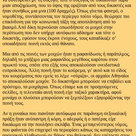
μιαν αποζημίωση, που το ύψος της οριζόταν από τους δικαστές και
ήταν συνήθως μια μνα (100 δραχμές). Όπως γίνεται φανερό, ο
νομοθέτης, συντάσσοντας τον περίεργο τούτο νόμο, θεώρησε πιο
επικίνδυνη για την κοινωνική τάξη της αποπλάνηση από το
βιασμό.Από δίκη περνούσαν οπωσδήποτε οι μοιχοί στην
περίπτωση που δεν υπήρχε αυτόφωτο αδίκημα· και τότε ο
δικαστής, εφόσον τους έκρινε ένοχους, τους καταδίκαζε σ’
οποιαδήποτε ποινή εκτός από θάνατο.
Μια από τις ποινές των μοιχών ήταν η ραφανίδωσις ή παράτιλμος,
δηλαδή το μπήξιμο μιας ραφανίδος μεγέθους καρότου στον
πρωκτό τους, οπότε στο εξής τους αποκαλούσαν ονειδιστικά
ευπροίκτους. Άλλη ποινή ήταν το κούρεμα, γι’ αυτό και το είδος
του κουρέματος που εμείς το λέμε «σύριζα», οι αρχαίοι Αθηναίοι
το αποκαλούσαν μοιχόν. Το δικαστήριο μπορούσε να επιβάλει και
πρόστιμο, τα μοιχάγρια. Όπως είπαμε και σε προηγούμενες
σελίδες, η τελευταία αυτή ποινή είχε ταξικό χαρακτήρα, αφού
μονάχα οι πλούσιοι μπορούσαν να ξεμπλέξουν εξαγοράζοντας την
ποινή τους.
Αν η γυναίκα που πιανόταν αυτόφωρα σε παράνομη σεξουαλική
πράξη ήταν ανύπαντρη ή κόρη, ο αδερφός ή ο πατέρας είχε
δικαίωμα να την πουλήσει σκλάβα. Ένας μεταγενέστερος νόμος,
που φαίνεται ότι επιχειρεί να περιορίσει κάπως τις καταχρήσεις του
αρσενικού πληθυσμού σε βάρος του θηλυκού, δεν επέτρεπε στον