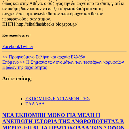
όπως και στην Αθήνα, ο σύζυγος την έδιωχνε από το σπίτι, γιατί κι
αν ακόμη διανοούταν να δείξει συγκατάβαση και να τη
συγχωρέσει, η κοινωνία θα τον αποκήρυχνε και θα τον
περιφρονούσε σαν άτιμον.
ΠΗΓΗ http://elhalflashbacks.blogspot.gr/
Κοινοποιήστε το!
Facebook
Twitter
Continue
<< Προηγούμενο
Σελήνη και αρχαία Ελλάδα
Επόμενο >>
Η Σημασία των ονομάτων των τεσσάρων κορυφαίων
Reading
Ηρώων της αρχαιότητας
Δείτε επίσης
ΕΚΠΟΜΠΕΣ ΚΑΣΤΑΜΟΝΙΤΗΣ
ΕΛΛΑΔΑ
ΝΕΑ ΕΚΠΟΜΠΗ ΜΟΝΟ ΓΙΑ ΜΕΛΗ Η
ΑΝΕΙΠΩΤΗ ΙΣΤΟΡΙΑ ΤΗΣ ΑΝΘΡΩΠΟΤΗΤΑΣ Β
ΜΕΡΟΣ ΕΠ.61 ΤΑ ΠΡΩΤΟΚΟΛΛΑ ΤΩΝ ΣΟΦΩΝ