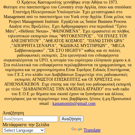
Ο Χρήστος Κασταμονίτης γεννήθηκε στην Αθήνα το 1973.
Φοίτησε στο πανεπιστήμιο του Coventry στην Αγγλία, όπου και σπούδασε
Επιστήμη Ηλεκτρονικών Υπολογιστών. Έχει μεταπτυχιακό στο
Management από το πανεπιστήμιο του Υork στην Αγγλία. Είναι μέλος του
Project Management Institute. Εργάζεται ως Senior Business Process
Analyst στις Βρυξελλες. Εχει Αρθρογραφησει στα περιοδικά “Τρίτο
Μάτι”, «Hellenic Nexus» ,”ΦΑΙΝΟΜΕΝΑ”. Έχει εμφανιστεί σε πλήθος
τηλεοπτικών εκπομπών όπως “ΦΥΓΟΚΕΝΤΡΟΣ” , “ΟΙ ΠΥΛΕΣ ΤΟΥ
ΑΝΕΞΗΓΗΤΟΥ” ,”ΑΘΕΑΤΟΣ ΚΟΣΜΟΣ”, “ΠΑΝΩ ΣΤΗΝ ΩΡΑ”
,”ΑΠΟΡΡΗΤΑ ΣΕΝΑΡΙΑ”, “ΚΩΔΙΚΑΣ ΜΥΣΤΗΡΙΩΝ” , “MEGA
Σαββατοκύριακο” ,”ΣΚ ΣΤΟ HIGHTV” καθώς και σε πολλές
ραδιοφωνικές εκπομπές .Στα ερευνητικά του ενδιαφέροντα
συγκαταλέγονται τα UFO, η ιστορία του ευρύτερου ελληνικού χώρου κ.ά.
Στα συλλεκτικά του ενδιαφέροντα περιλαμβάνονται τα γραμματόσημα, τα
νομίσματα και τα χαρτονομίσματα.Είναι Έφεδρος Ειδικός Επιστήμονας
του Γ.Ε.Σ στο κλάδο των Διαβιβάσεων.Συμμετείχε στις ραδιοφωνικές
εκπομπές ΑΓΝΩΣΤΟΙ ΕΠΙΣΚΕΠΤΕΣ και ΟΙ ΧΡΗΣΤΕΣ στο
ATHENSJUKEBOX .Ειχε επισης και την δική του ραδιοφωνική εκπομπή
με τίτλο “ΔΙΑΒΑΙΝΟΝΤΑΣ ΤΗΝ ΑΝΟΠΑΙΑ ΑΤΡΑΠΟ” στο web radio
του Ε.Ο.Ε με θέματα που σκοπό έχουν να ξυπνήσουν και άλλους
συντρόφους για να περιμένουμε τους βαρβάρους ξένους ή μη.Προσωπικό
email :
kastamonitis@gmail.com
Αναζήτηση
Αναζήτηση
για:
Μετάφραστε την Σελίδα
Powered by
Translate