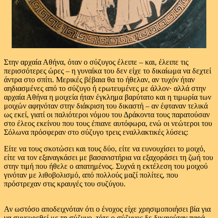
Στην αρχαία Αθήνα, όταν ο σύζυγος έλειπε – και, έλειπε τις
περισσότερες ώρες – η γυναίκα του δεν είχε το δικαίωμα να δεχτεί
άντρα στο σπίτι. Μερικές βέβαια θα το ήθελαν, αν τυχόν ήταν
αηδιασμένες από το σύζυγο ή ερωτευμένες με άλλον· αλλά στην
αρχαία Αθήνα η μοιχεία ήταν έγκλημα βαρύτατο και η τιμωρία των
μοιχών αφηνόταν στην διάκριση του δικαστή – αν έφταναν τελικά
ως εκεί, γιατί οι παλιότεροι νόμου του Δράκοντα τους παρατούσαν
στο έλεος εκείνου που τους έπιανε αυτόφωρα, ενώ οι νεώτεροι του
Σόλωνα πρόσφεραν στο σύζυγο τρεις εναλλακτικές λύσεις:
Eίτε να τους σκοτώσει και τους δύο, είτε να ευνουχίσει το μοιχό,
είτε να τον εξαναγκάσει με βασανιστήρια να εξαχοράσει τη ζωή του
στην τιμή που ήθελε ο απατημένος. Συχνά η εκτέλεση του μοιχού
γινόταν με λιθοβολισμό, από πολλούς μαζί πολίτες, που
πρόστρεχαν στις κραυγές του συζύγου.
Αν ωστόσο αποδειχνόταν ότι ο ένοχος είχε χρησιμοποιήσει βία για
να συνευρεθεί με τη σύζυγο, τότε ο σύζυγος δε δικαιούταν παρά