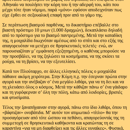
Αθηναίο να πουλήσει την κόρη του ή την αδερφή του, κάτι που
μέχρι τότε ήταν νόμιμο, παρά «μόνο» εφόσον αποδειχνόταν πως
είχε έρθει σε σεξουαλική επαφή πριν από το γάμο της.
Σε περίπτωση βιασμού παρθένας, το δικαστήριο επέβαλλε στο
βιαστή πρόστιμο 10 μνων (1.000 δραχμών), δεκαπλάσιο δηλαδή
από το πρόστιμο για το βιασμό παντρεμένης. Μετά την καταδίκη
της, η μοιχαλίδα διωχνόταν αμέσως από το σπίτι και στο εξής της
απαγορευόταν να μετέχει σε θρησκευτικές τελετές· ενώ, αν
παρουσιαζόταν μ’ εμφάνιση εξεζητημένη, ο καθένας μπορούσε να
την προσβάλει, να της ξηλώσει τα κοσμήματα, να της σκίσει τα
ρούχα, να τη βρίσει, να την εξευτελίσει.
Κατά τον Πλούταρχο, σε άλλες ελληνικές πόλεις ο μοιχαλίδα
πάθαινε ακόμη χειρότερα. Στην Κύμη π.χ. την έσερναν πρώτα στην
αγορά και την ανέβαζαν σ’ ένα μεγάλο λιθάρι, για να τη δει και να
τη χλευάσει όλος ο κόσμος. Μετά την κάθιζαν πάνω σ’ ένα γάιδαρο
και τη γυρόφερναν σ’ όλη την πόλη, κάτω από λοιδορίες, βρισιές
και φτυσίματα.
Τέλος την ξαναπήγαιναν στην αγορά, πάνω στο ίδιο λιθάρι, όπου τη
«βάφτιζαν» ονοβάτιδα. Μ’ αυτόν τον ατιμωτικό «τίτλο» θα την
προσαγόρευαν από τότε ώσπου να πεθάνει, απαγορεύοντάς της τη
συμμετοχή σε θρησκευτικά καθήκοντα και κρατώντας τη σε
καραντίνα «για να μη διαφθείρει και τις άλλες γυναίκες». Φυσικά,