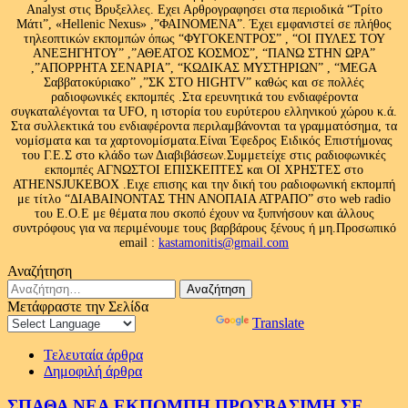
Analyst στις Βρυξελλες. Εχει Αρθρογραφησει στα περιοδικά “Τρίτο
Μάτι”, «Hellenic Nexus» ,”ΦΑΙΝΟΜΕΝΑ”. Έχει εμφανιστεί σε πλήθος
τηλεοπτικών εκπομπών όπως “ΦΥΓΟΚΕΝΤΡΟΣ” , “ΟΙ ΠΥΛΕΣ ΤΟΥ
ΑΝΕΞΗΓΗΤΟΥ” ,”ΑΘΕΑΤΟΣ ΚΟΣΜΟΣ”, “ΠΑΝΩ ΣΤΗΝ ΩΡΑ”
,”ΑΠΟΡΡΗΤΑ ΣΕΝΑΡΙΑ”, “ΚΩΔΙΚΑΣ ΜΥΣΤΗΡΙΩΝ” , “MEGA
Σαββατοκύριακο” ,”ΣΚ ΣΤΟ HIGHTV” καθώς και σε πολλές
ραδιοφωνικές εκπομπές .Στα ερευνητικά του ενδιαφέροντα
συγκαταλέγονται τα UFO, η ιστορία του ευρύτερου ελληνικού χώρου κ.ά.
Στα συλλεκτικά του ενδιαφέροντα περιλαμβάνονται τα γραμματόσημα, τα
νομίσματα και τα χαρτονομίσματα.Είναι Έφεδρος Ειδικός Επιστήμονας
του Γ.Ε.Σ στο κλάδο των Διαβιβάσεων.Συμμετείχε στις ραδιοφωνικές
εκπομπές ΑΓΝΩΣΤΟΙ ΕΠΙΣΚΕΠΤΕΣ και ΟΙ ΧΡΗΣΤΕΣ στο
ATHENSJUKEBOX .Ειχε επισης και την δική του ραδιοφωνική εκπομπή
με τίτλο “ΔΙΑΒΑΙΝΟΝΤΑΣ ΤΗΝ ΑΝΟΠΑΙΑ ΑΤΡΑΠΟ” στο web radio
του Ε.Ο.Ε με θέματα που σκοπό έχουν να ξυπνήσουν και άλλους
συντρόφους για να περιμένουμε τους βαρβάρους ξένους ή μη.Προσωπικό
email :
kastamonitis@gmail.com
Αναζήτηση
Αναζήτηση
για:
Μετάφραστε την Σελίδα
Powered by
Translate
Τελευταία άρθρα
Δημοφιλή άρθρα
ΣΠΑΘΑ ΝΕΑ ΕΚΠΟΜΠΗ ΠΡΟΣΒΑΣΙΜΗ ΣΕ