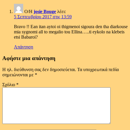
Ο/Η
josie Bouge
λέει:
5 Σεπτεμβρίου 2017 στις 13:59
Bravo !! Ean itan aytoi oi thigmenoi sigoura den tha diarkouse
mia sygnomi all to megalio tou Ellina…..ti eykolo na klebeis
etsi Babaroi?
Απάντηση
Αφήστε μια απάντηση
Η ηλ. διεύθυνση σας δεν δημοσιεύεται.
Τα υποχρεωτικά πεδία
σημειώνονται με
*
Σχόλιο
*