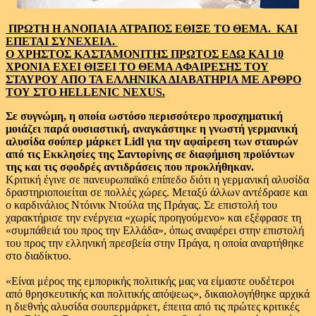
ΠΡΩΤΗ Η ΑΝΟΠΑΙΑ ΑΤΡΑΠΟΣ ΕΘΙΞΕ ΤΟ ΘΕΜΑ. ΚΑΙ
ΕΠΕΤΑΙ ΣΥΝΕΧΕΙΑ.
Ο ΧΡΗΣΤΟΣ ΚΑΣΤΑΜΟΝΙΤΗΣ ΠΡΩΤΟΣ ΕΔΩ ΚΑΙ 10
ΧΡΟΝΙΑ ΕΧΕΙ ΘΙΞΕΙ ΤΟ ΘΕΜΑ ΑΦΑΙΡΕΣΗΣ ΤΟΥ
ΣΤΑΥΡΟΥ ΑΠΟ ΤΑ ΕΛΛΗΝΙΚΑ ΔΙΑΒΑΤΗΡΙΑ ΜΕ ΑΡΘΡΟ
ΤΟΥ ΣΤΟ HELLENIC NEXUS.
Σε συγνώμη, η οποία ωστόσο περισσότερο προσχηματική
μοιάζει παρά ουσιαστική, αναγκάστηκε η γνωστή γερμανική
αλυσίδα σούπερ μάρκετ Lidl για την αφαίρεση των σταυρών
από τις Εκκλησίες της Σαντορίνης σε διαφήμιση προϊόντων
της και τις σφοδρές αντιδράσεις που προκλήθηκαν.
Κριτική έγινε σε πανευρωπαϊκό επίπεδο διότι η γερμανική αλυσίδα
δραστηριοποιείται σε πολλές χώρες. Μεταξύ άλλων αντέδρασε και
ο καρδινάλιος Ντόινικ Ντούλα της Πράγας. Σε επιστολή του
χαρακτήρισε την ενέργεια «χωρίς προηγούμενο» και εξέφρασε τη
«συμπάθειά του προς την Ελλάδα», όπως αναφέρει στην επιστολή
του προς την ελληνική πρεσβεία στην Πράγα, η οποία αναρτήθηκε
στο διαδίκτυο.
«Είναι μέρος της εμπορικής πολιτικής μας να είμαστε ουδέτεροι
από θρησκευτικής και πολιτικής απόψεως», δικαιολογήθηκε αρχικά
η διεθνής αλυσίδα σουπερμάρκετ, έπειτα από τις πρώτες κριτικές