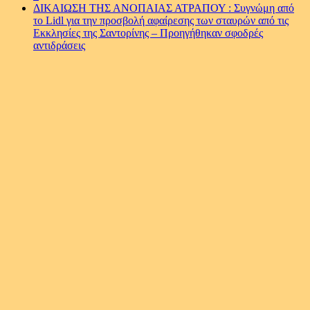
ΔΙΚΑΙΩΣΗ ΤΗΣ ΑΝΟΠΑΙΑΣ ΑΤΡΑΠΟΥ : Συγνώμη από
το Lidl για την προσβολή αφαίρεσης των σταυρών από τις
Εκκλησίες της Σαντορίνης – Προηγήθηκαν σφοδρές
αντιδράσεις