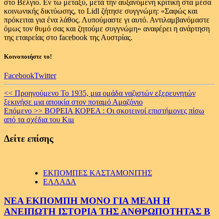
στο Βέλγιο. Εν τω μεταξύ, μετά την αυξανόμενη κριτική στα μέσα
κοινωνικής δικτύωσης, το Lidl ζήτησε συγγνώμη: «Σαφώς και
πρόκειται για ένα λάθος. Λυπούμαστε γι αυτό. Αντιλαμβανόμαστε
όμως τον θυμό σας και ζητούμε συγγνώμη» αναφέρει η ανάρτηση
της εταιρείας στο facebook της Αυστρίας.
Κοινοποιήστε το!
Facebook
Twitter
Continue
<< Προηγούμενο
Το 1935, μια ομάδα ναζιστών εξερευνητών
ξεκινήσε μια αποικία στον ποταμό Αμαζόνιο
Reading
Επόμενο >>
ΒΟΡΕΙΑ ΚΟΡΕΑ : Οι σκοτεινοί επιστήμονες πίσω
από τα σχέδια του Κιμ
Δείτε επίσης
ΕΚΠΟΜΠΕΣ ΚΑΣΤΑΜΟΝΙΤΗΣ
ΕΛΛΑΔΑ
ΝΕΑ ΕΚΠΟΜΠΗ ΜΟΝΟ ΓΙΑ ΜΕΛΗ Η
ΑΝΕΙΠΩΤΗ ΙΣΤΟΡΙΑ ΤΗΣ ΑΝΘΡΩΠΟΤΗΤΑΣ Β