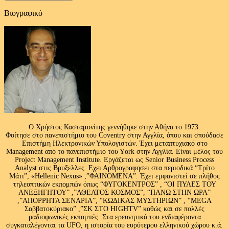
Βιογραφικό
Ο Χρήστος Κασταμονίτης γεννήθηκε στην Αθήνα το 1973.
Φοίτησε στο πανεπιστήμιο του Coventry στην Αγγλία, όπου και σπούδασε
Επιστήμη Ηλεκτρονικών Υπολογιστών. Έχει μεταπτυχιακό στο
Management από το πανεπιστήμιο του Υork στην Αγγλία. Είναι μέλος του
Project Management Institute. Εργάζεται ως Senior Business Process
Analyst στις Βρυξελλες. Εχει Αρθρογραφησει στα περιοδικά “Τρίτο
Μάτι”, «Hellenic Nexus» ,”ΦΑΙΝΟΜΕΝΑ”. Έχει εμφανιστεί σε πλήθος
τηλεοπτικών εκπομπών όπως “ΦΥΓΟΚΕΝΤΡΟΣ” , “ΟΙ ΠΥΛΕΣ ΤΟΥ
ΑΝΕΞΗΓΗΤΟΥ” ,”ΑΘΕΑΤΟΣ ΚΟΣΜΟΣ”, “ΠΑΝΩ ΣΤΗΝ ΩΡΑ”
,”ΑΠΟΡΡΗΤΑ ΣΕΝΑΡΙΑ”, “ΚΩΔΙΚΑΣ ΜΥΣΤΗΡΙΩΝ” , “MEGA
Σαββατοκύριακο” ,”ΣΚ ΣΤΟ HIGHTV” καθώς και σε πολλές
ραδιοφωνικές εκπομπές .Στα ερευνητικά του ενδιαφέροντα
συγκαταλέγονται τα UFO, η ιστορία του ευρύτερου ελληνικού χώρου κ.ά.