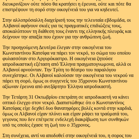
διευκρινίζουν ούτε πόσο θα κρατήσει η έρευνα, ούτε και πότε θα
επιστρέψουν τη σορό στην οικογένειά του για να κηδευτεί.
Στην αλλοπρόσαλλη διαχείρισή τους την τελευταία εβδομάδα, οι
Αλβανοί αφήνουν σκιές για τις πραγματικές επιδιώξεις τους,
αποκαλύπτουν τη διάθεση τους έναντι της ελληνικής πλευράς και
δείχνουν την απαξία που έχουν για την ανθρώπινη ζωή.
Την προηγούμενη Δευτέρα έλεγαν στην οικογένεια του
Κωνσταντίνου Κατσίφα να πάρει τον νεκρό, το σώμα του οποίου
φυλασσόταν στο Αργυρόκαστρο. Η οικογένεια ζητούσε
ιατροδικαστική εξέταση από Έλληνα πραγματογνωμονα, αλλά οι
Αλβανοί αρνούνταν. Την Τρίτη το θέατρο του παραλόγου
συνεχίστηκε. Οι Αλβανοί καλούσαν την οικογένεια του νεκρού να
πάρει τη σορό, όμως οι συγγενείς του 35χρονου Κωνσταντίνου
αξίωναν έρευνα από ανεξάρτητο Έλληνα ιατροδικαστή.
Την Τετάρτη 31 Οκτωβρίου επετράπη σε ιατροδικαστή να κάνει
οπτικό έλεγχο στον νεκρό. Διαπιστώθηκε ότι ο Κωνσταντίνος
Κατσίφας είχε δεχθεί δυο θανατηφόρες βολές κοντά στην καρδιά,
όμως οι Αλβανοί είχαν πλύνει και είχαν ράψει τα τραύματά του,
γεγονος που δεν επέτρεπε ενδελεχή διακρίβωση των συνθηκών
υπό τις οποίες έχασε τη ζωή του ο 35χρονος.
Στη συνέχεια, αντί να αποδοθεί στην οικογένειά του, η σορος του