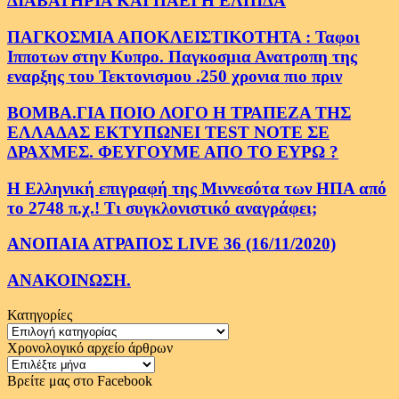
ΔΙΑΒΑΤΗΡΙΑ ΚΑΙ ΠΑΕΙ Η ΕΛΠΙΔΑ
ΠΑΓΚΟΣΜΙΑ ΑΠΟΚΛΕΙΣΤΙΚΟΤΗΤΑ : Ταφοι
Ιπποτων στην Κυπρο. Παγκοσμια Ανατροπη της
εναρξης του Τεκτονισμου .250 χρονια πιο πριν
ΒΟΜΒΑ.ΓΙΑ ΠΟΙΟ ΛΟΓΟ Η ΤΡΑΠΕΖΑ ΤΗΣ
ΕΛΛΑΔΑΣ ΕΚΤΥΠΩΝΕΙ TEST NOTE ΣΕ
ΔΡΑΧΜΕΣ. ΦΕΥΓΟΥΜΕ ΑΠΟ ΤΟ ΕΥΡΩ ?
Η Ελληνική επιγραφή της Μιννεσότα των ΗΠΑ από
το 2748 π.χ.! Τι συγκλονιστικό αναγράφει;
ΑΝΟΠΑΙΑ ΑΤΡΑΠΟΣ LIVE 36 (16/11/2020)
ΑΝΑΚΟΙΝΩΣΗ.
Κατηγορίες
Κατηγορίες
Χρονολογικό αρχείο άρθρων
Χρονολογικό
αρχείο
Βρείτε μας στο Facebook
άρθρων