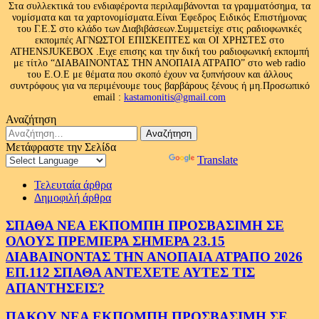
Στα συλλεκτικά του ενδιαφέροντα περιλαμβάνονται τα γραμματόσημα, τα
νομίσματα και τα χαρτονομίσματα.Είναι Έφεδρος Ειδικός Επιστήμονας
του Γ.Ε.Σ στο κλάδο των Διαβιβάσεων.Συμμετείχε στις ραδιοφωνικές
εκπομπές ΑΓΝΩΣΤΟΙ ΕΠΙΣΚΕΠΤΕΣ και ΟΙ ΧΡΗΣΤΕΣ στο
ATHENSJUKEBOX .Ειχε επισης και την δική του ραδιοφωνική εκπομπή
με τίτλο “ΔΙΑΒΑΙΝΟΝΤΑΣ ΤΗΝ ΑΝΟΠΑΙΑ ΑΤΡΑΠΟ” στο web radio
του Ε.Ο.Ε με θέματα που σκοπό έχουν να ξυπνήσουν και άλλους
συντρόφους για να περιμένουμε τους βαρβάρους ξένους ή μη.Προσωπικό
email :
kastamonitis@gmail.com
Αναζήτηση
Αναζήτηση
για:
Μετάφραστε την Σελίδα
Powered by
Translate
Τελευταία άρθρα
Δημοφιλή άρθρα
ΣΠΑΘΑ ΝΕΑ ΕΚΠΟΜΠΗ ΠΡΟΣΒΑΣΙΜΗ ΣΕ
ΟΛΟΥΣ ΠΡΕΜΙΕΡΑ ΣΗΜΕΡΑ 23.15
ΔΙΑΒΑΙΝΟΝΤΑΣ ΤΗΝ ΑΝΟΠΑΙΑ ΑΤΡΑΠΟ 2026
ΕΠ.112 ΣΠΑΘΑ ΑΝΤΕΧΕΤΕ ΑΥΤΕΣ ΤΙΣ
ΑΠΑΝΤΗΣΕΙΣ?
ΠΑΚΟΥ ΝΕΑ ΕΚΠΟΜΠΗ ΠΡΟΣΒΑΣΙΜΗ ΣΕ