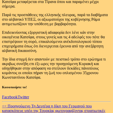
Κατσίφα μεταφέρεται στα Τίρανα όπου και παραμένει μέχρι
σήμερα.
Παρά τις προσπάθειες της ελληνικής πλευρας, παρά τα διαβήματα
στο αλβανικό ΥΠΕΞ, οι αξιωματούχοι της κυβέρνησης Ράμα
αντιμετωπίζουν την υπόθεση με βαρβαρότητα.
Επιδεικνύοντας εξοργιστική αδιαφορία δεν λένε κάν στην
οικογένεια Κατσίφα, στους γονείς και τις 4 αδελφές του πότε θα
επιστρέψουν τη σορό, επικαλούμενοι ανέκδοτολογικού τύπου
επιχειρήματα όπως ότι διενεργειται έρευνα από την ανεξάρτητη
αλβανική δικαιοσύνη.
Την ίδια στιγμή δεν απαντούν με πειστικό τρόπο στο ερώτημα τι
ακριβως συνέβη επι έξι ωρες την προηγούμενη Κυριακή και
οδηγήθηκαν στην απόφαση να στείλουν δεκάδες πάνοπλους
κομάντος οι οποίοι πήραν τη ζωή του οπλισμένου 35χρονου
Κωνσταντίνου Κατσίφα.
Κοινοποιήστε το!
Facebook
Twitter
Continue
<< Προηγούμενο
Τη Δευτέρα η δίκη του Γερμανού που
κατασκόπευε υπέρ της Τουρκίας φωτογραφίζοντας στρατιωτικές