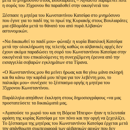
μετά το μνημόσυνο στους Βουλιαράτες – Άγνωστο παραμένει πότε
η σορός του 35χρονου θα παραδοθεί στην οικογένειά του
Ξέσπασε η μητέρα του Κωνσταντίνου Κατσίφα στο μνημόσυνο
που έγινε για το παιδί της το πρωί της Κυριακής στους Βουλιαράτες
μια εβδομάδα μετά το θάνατό του από πυρά Αλβανών
αστυνομικών.
«Να δικαιωθεί το παιδί μου» φώναξε η κυρία Βασιλική Κατσίφα
μετά την ολοκλήρωση της τελετής καθώς οι αλβανικές αρχές δεν
έχουν ακόμα παραδώσει τη σορό του Κωνσταντίνου Κατσίφα στην
οικογένειά του επικαλούμενες τη συνεχιζόμενη έρευνα από την
εισαγγελία σοβαρών εγκλημάτων στα Τίρανα.
«Ο Κωνσταντίνος μου θα μείνει ήρωας και θα γίνω μάνα σκληρή
και θα κάνω την καρδιά μου πέτρα για τον λεβέντη μου, το
παλικάρι μου» συνέχισε το ξέσπασμα οργής η μητέρα του
35χρονου Κωνσταντίνου.
Παράλληλα απηύθυνε έκκληση στους δημοσιογράφους «να μας
προστατεύσετε τα δικαιώματά μας.
«Αγαπούσε το χωριό του και τη Βόρεια Ήπειρο» ήταν η τελευταία
φράση της κυρίας Κατσίφα με τον πόνο και την οργή να ξεχειλίζει.
Το ξέσπασμα της μητέρας του Κωνσταντίνου Κατσίφα έρχεται μετά
την απάνθρωπη συμπεριφορά των αλβανικών αρχών που δεν