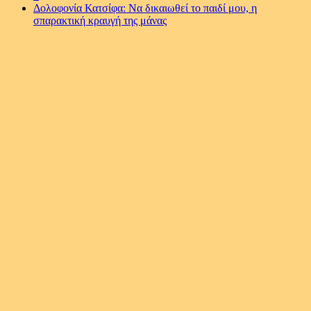
Δολοφονία Κατσίφα: Να δικαιωθεί το παιδί μου, η
σπαρακτική κραυγή της μάνας