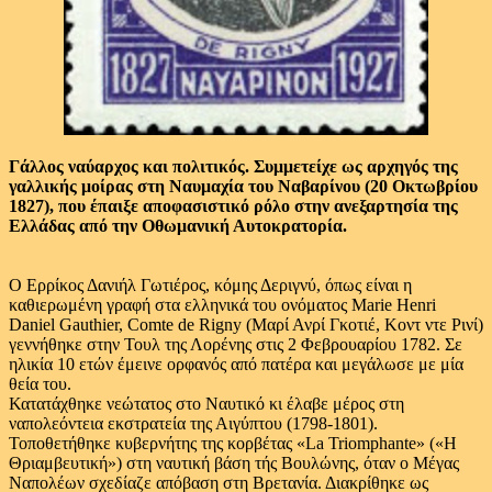
Γάλλος ναύαρχος και πολιτικός. Συμμετείχε ως αρχηγός της
γαλλικής μοίρας στη Ναυμαχία του Ναβαρίνου (20 Οκτωβρίου
1827), που έπαιξε αποφασιστικό ρόλο στην ανεξαρτησία της
Ελλάδας από την Οθωμανική Αυτοκρατορία.
Ο Ερρίκος Δανιήλ Γωτιέρος, κόμης Δεριγνύ, όπως είναι η
καθιερωμένη γραφή στα ελληνικά του ονόματος Marie Henri
Daniel Gauthier, Comte de Rigny (Μαρί Ανρί Γκοτιέ, Κοντ ντε Ρινί)
γεννήθηκε στην Τουλ της Λορένης στις 2 Φεβρουαρίου 1782. Σε
ηλικία 10 ετών έμεινε ορφανός από πατέρα και μεγάλωσε με μία
θεία του.
Κατατάχθηκε νεώτατος στο Ναυτικό κι έλαβε μέρος στη
ναπολεόντεια εκστρατεία της Αιγύπτου (1798-1801).
Τοποθετήθηκε κυβερνήτης της κορβέτας «La Triomphante» («Η
Θριαμβευτική») στη ναυτική βάση τής Βουλώνης, όταν ο Μέγας
Ναπολέων σχεδίαζε απόβαση στη Βρετανία. Διακρίθηκε ως