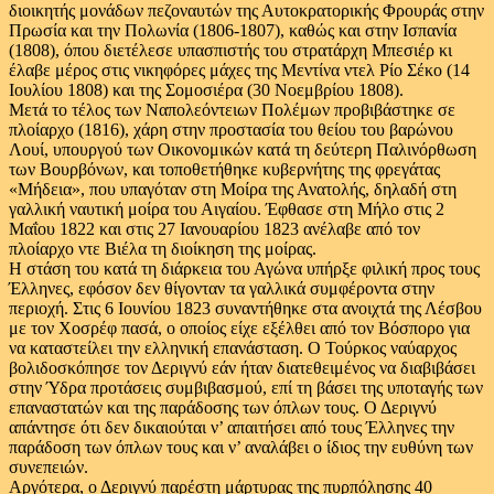
διοικητής μονάδων πεζοναυτών της Αυτοκρατορικής Φρουράς στην
Πρωσία και την Πολωνία (1806-1807), καθώς και στην Ισπανία
(1808), όπου διετέλεσε υπασπιστής του στρατάρχη Μπεσιέρ κι
έλαβε μέρος στις νικηφόρες μάχες της Μεντίνα ντελ Ρίο Σέκο (14
Ιουλίου 1808) και της Σομοσιέρα (30 Νοεμβρίου 1808).
Μετά το τέλος των Ναπολεόντειων Πολέμων προβιβάστηκε σε
πλοίαρχο (1816), χάρη στην προστασία του θείου του βαρώνου
Λουί, υπουργού των Οικονομικών κατά τη δεύτερη Παλινόρθωση
των Βουρβόνων, και τοποθετήθηκε κυβερνήτης της φρεγάτας
«Μήδεια», που υπαγόταν στη Μοίρα της Ανατολής, δηλαδή στη
γαλλική ναυτική μοίρα του Αιγαίου. Έφθασε στη Μήλο στις 2
Μαΐου 1822 και στις 27 Ιανουαρίου 1823 ανέλαβε από τον
πλοίαρχο ντε Βιέλα τη διοίκηση της μοίρας.
Η στάση του κατά τη διάρκεια του Αγώνα υπήρξε φιλική προς τους
Έλληνες, εφόσον δεν θίγονταν τα γαλλικά συμφέροντα στην
περιοχή. Στις 6 Ιουνίου 1823 συναντήθηκε στα ανοιχτά της Λέσβου
με τον Χοσρέφ πασά, ο οποίος είχε εξέλθει από τον Βόσπορο για
να καταστείλει την ελληνική επανάσταση. Ο Τούρκος ναύαρχος
βολιδοσκόπησε τον Δεριγνύ εάν ήταν διατεθειμένος να διαβιβάσει
στην Ύδρα προτάσεις συμβιβασμού, επί τη βάσει της υποταγής των
επαναστατών και της παράδοσης των όπλων τους. Ο Δεριγνύ
απάντησε ότι δεν δικαιούται ν’ απαιτήσει από τους Έλληνες την
παράδοση των όπλων τους και ν’ αναλάβει ο ίδιος την ευθύνη των
συνεπειών.
Αργότερα, ο Δεριγνύ παρέστη μάρτυρας της πυρπόλησης 40