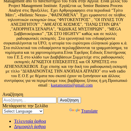
Management από το πανεπιστήμιο του Υork στην Αγγλία. Είναι μέλος του
Project Management Institute. Εργάζεται ως Senior Business Process
Analyst στις Βρυξελλες. Εχει Αρθρογραφησει στα περιοδικά “Τρίτο
Μάτι”, «Hellenic Nexus» ,”ΦΑΙΝΟΜΕΝΑ”. Έχει εμφανιστεί σε πλήθος
τηλεοπτικών εκπομπών όπως “ΦΥΓΟΚΕΝΤΡΟΣ” , “ΟΙ ΠΥΛΕΣ ΤΟΥ
ΑΝΕΞΗΓΗΤΟΥ” ,”ΑΘΕΑΤΟΣ ΚΟΣΜΟΣ”, “ΠΑΝΩ ΣΤΗΝ ΩΡΑ”
,”ΑΠΟΡΡΗΤΑ ΣΕΝΑΡΙΑ”, “ΚΩΔΙΚΑΣ ΜΥΣΤΗΡΙΩΝ” , “MEGA
Σαββατοκύριακο” ,”ΣΚ ΣΤΟ HIGHTV” καθώς και σε πολλές
ραδιοφωνικές εκπομπές .Στα ερευνητικά του ενδιαφέροντα
συγκαταλέγονται τα UFO, η ιστορία του ευρύτερου ελληνικού χώρου κ.ά.
Στα συλλεκτικά του ενδιαφέροντα περιλαμβάνονται τα γραμματόσημα, τα
νομίσματα και τα χαρτονομίσματα.Είναι Έφεδρος Ειδικός Επιστήμονας
του Γ.Ε.Σ στο κλάδο των Διαβιβάσεων.Συμμετείχε στις ραδιοφωνικές
εκπομπές ΑΓΝΩΣΤΟΙ ΕΠΙΣΚΕΠΤΕΣ και ΟΙ ΧΡΗΣΤΕΣ στο
ATHENSJUKEBOX .Ειχε επισης και την δική του ραδιοφωνική εκπομπή
με τίτλο “ΔΙΑΒΑΙΝΟΝΤΑΣ ΤΗΝ ΑΝΟΠΑΙΑ ΑΤΡΑΠΟ” στο web radio
του Ε.Ο.Ε με θέματα που σκοπό έχουν να ξυπνήσουν και άλλους
συντρόφους για να περιμένουμε τους βαρβάρους ξένους ή μη.Προσωπικό
email :
kastamonitis@gmail.com
Αναζήτηση
Αναζήτηση
για:
Μετάφραστε την Σελίδα
Powered by
Translate
Τελευταία άρθρα
Δημοφιλή άρθρα