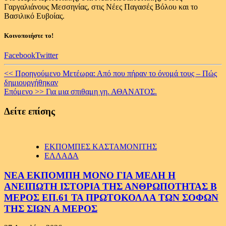
Γαργαλιάνους Μεσσηνίας, στις Νέες Παγασές Βόλου και το
Βασιλικό Ευβοίας.
Κοινοποιήστε το!
Facebook
Twitter
Continue
<< Προηγούμενο
Μετέωρα: Από που πήραν το όνομά τους – Πώς
δημιουργήθηκαν
Reading
Επόμενο >>
Για μια σπιθαμη γη. ΑΘΑΝΑΤΟΣ.
Δείτε επίσης
ΕΚΠΟΜΠΕΣ ΚΑΣΤΑΜΟΝΙΤΗΣ
ΕΛΛΑΔΑ
ΝΕΑ ΕΚΠΟΜΠΗ ΜΟΝΟ ΓΙΑ ΜΕΛΗ Η
ΑΝΕΙΠΩΤΗ ΙΣΤΟΡΙΑ ΤΗΣ ΑΝΘΡΩΠΟΤΗΤΑΣ Β
ΜΕΡΟΣ ΕΠ.61 ΤΑ ΠΡΩΤΟΚΟΛΛΑ ΤΩΝ ΣΟΦΩΝ
ΤΗΣ ΣΙΩΝ Α ΜΕΡΟΣ