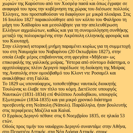
χωριών της Καρύστου από τον Χοσρέφ πασά και όπως έγραψε σε
αναφορά του προς την κυβέρνηση της χώρας του διέσωσε πολλούς
Έλληνες, που προσπαθούσαν να διαφύγουν με μικρά πλοιάρια. Στις
16 Ιουλίου 1827 παρακολούθησε από τον κόλπο του Φαλήρου τη
μάχη του Χαϊδαρίου και μεσολάβησε για την απελευθέρωση
Ελλήνων αιχμαλώτων, καθώς και για τη συνομολόγηση συνθήκης
μεταξύ της πολιορκημένης στην Ακρόπολη ελληνικής φρουράς και
του Κιουταχή.
Στην ελληνική ιστορική μνήμη παραμένει κυρίως για τη συμμετοχή
του στη Ναυμαχία του Ναβαρίνου (20 Οκτωβρίου 1827), στην
οποία έλαβε μέρος επιβαίνοντας στη φρεγάτα «Μήδεια» ως
επικεφαλής της γαλλικής μοίρας. Ύστερα από σύντομο διάστημα, ο
αρχιπλοίαρχος πλέον Δεριγνύ παρέδωσε τη διοίκηση της Μοίρας
της Ανατολής στον ομοιόβαθμό του Κλοντ ντε Ροσαμέλ και
ανακλήθηκε στη Γαλλία.
Το 1829 ως υποναύαρχος, τοποθετήθηκε ναυτικός διοικητής
Τουλώνας κι έλαβε τον τίτλο του κόμη. Διετέλεσε υπουργός
Ναυτικών (1831-1834) επί Φιλίππου Λουδοβίκου, υπουργός
Εξωτερικών (1834-1835) και για μικρό χρονικό διάστημα
πρεσβευτής στη Νεάπολη (Νάπολι). Παράλληλα, ήταν βουλευτής
στις περιφέρειες Μοζέλα και Καλαί.
Ο Ερρίκος Δεριγνύ πέθανε στις 6 Νοεμβρίου 1835, σε ηλικία 53
ετών.
Οδούς προς τιμήν του ναυάρχου Δεριγνύ συναντάμε στην Αθήνα,
στο Περιστέρι Αττικής, στα Νέα Λιόσια Αττικής, στους