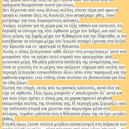
πράγματα θεωρούνταν κοινά για όλους.
Δεν δέχονταν από τους άλλους πολίτες τίποτα πέρα από αρκετή
τροφή κι έκαναν όλες τις δουλειές που αναφέραμε χθες, όταν
μιλήσαμε για τους διορισμένους φύλακες.
Ακόμα, λεγόταν για τη χώρα μας το εξής πιθανό και πιστευτό, ότι
δηλαδή τα σύνορα της τότε έφθαναν μέχρι τον Ισθμό, και από το
άλλο μέρος της ξηράς μέχρι τον Κιθαιρώνα και την Πάρνηθα, κι ότι
κατέβαιναν τα σύνορα μέχρι τον Ασωπό ποταμό έχοντας στα δεξιά
την Ωρωπία και στ’ αριστερά τη θάλασσα.
Αυτός ο τόπος ξεπερνούσε κάθε άλλον στη γονιμότητα,γι’ αυτό και
μπορούσε τότε να τρέφει πολύ στρατό που προερχόταν από
γειτονικά μέρη. Μεγάλη μάλιστα απόδειξη της γονιμότητας του
είναι το γεγονός ότι το μέρος που απέμεινε σήμερα από εκείνη την
περιοχή ξεπερνάει οποιονδήποτε άλλο τόπο στην παραγωγή και την
αφθονία καρπών, ενώ επίσης είναι πλούσιο σε βοσκοτόπια για όλα
τα είδη ζώων.
Εκείνη την εποχή, εκτός από τις φυσικές καλλονές, αυτά όλα τα
είχε σε αφθονία. Πώς όμως μπορούν ν’ αποδειχτούν όλ’ αυτά και
για ποιο λόγο πρέπει ο τόπος μας να χαρακτηριστεί αληθινά
απομεινάρι εκείνης της πλούσιας γης; Η περιοχή μας ξεχωρίζει από
την υπόλοιπη στεριά και χώνεται σαν ακρωτήριο μέσα στο
πέλαγος, τυχαίνει μάλιστα όλη η θάλασσα γύρω της να έχει μεγάλο
βάθος.
Επειδή όμως έγιναν πολλοί μεγάλοι κατακλυσμοί στη διάρκεια των