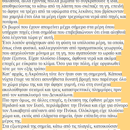
θάλασσα, αλλά έχοντας πολλά χώματα το συγκρατούσε η ίδια,
αποθηκεύοντας το κάτω από τη λάσπη που σκέπαζε τη γη, επειδή
το άφηνε να τρέχει από τα υψώματα στις λεκάνες που βρίσκονταν
πιο χαμηλά έτσι όλα τα μέρη είχαν τρεχούμενα νερά από πηγές και
ποτάμια.
Οι βωμοί που έχουν απομείνει μέχρι σήμερα στα μέρη όπου
υπήρχαν πηγές είναι σημάδια που επιβεβαιώνουν ότι είναι αληθινά
όσα λέγονται τώρα γι’ αυτή.
Έτσι λοιπόν φτιάχτηκαν από τη φύση τα υπόλοιπα μέρη, τα οποία,
όπως είναι φυσικό, καλλιεργούνταν από πραγματικούς γεωργούς,
που ασχολούνταν μόνιμα με τη γη, που αγαπούσαν το ωραίο και
ήταν έξυπνοι. Είχαν πλούσιο έδαφος, άφθονα νερά και ακόμα
εποχές με εύκρατο το κλίμα. Όσο για την πόλη, είχε οργανωθεί
τότε με τον εξής τρόπο:
Κατ’ αρχάς, η Ακρόπολη τότε δεν ήταν σαν τη σημερινή. Κάποια
νύχτα έτυχε να πέσει ασυνήθιστα δυνατή βροχή που παρέσυρε όλο
το χώμα γύρω της και την άφησε γυμνή, ενώ στη συνέχεια
ακολούθησαν σεισμοί και τρεις καταστρεπτικές πλημμύρες πριν
από τον κατακλυσμό του Δευκαλίωνα.
Πιο πριν όμως, σε άλλες εποχές, η έκταση της έφθανε μέχρι τον
Ηριδανό και τον Ιλισό, περιλάμβανε την Πνύκα και είχε για σύνορο
τον Λυκαβηττό απέναντι από την Πνύκα. Ολόκληρη είχε πλούσιο
χώμα και, εκτός από ελάχιστα σημεία, ήταν επίπεδη στο πάνω
μέρος της.
Στα εξωτερικά της σημεία, κάτω από τις πλαγιές, κατοικούσαν