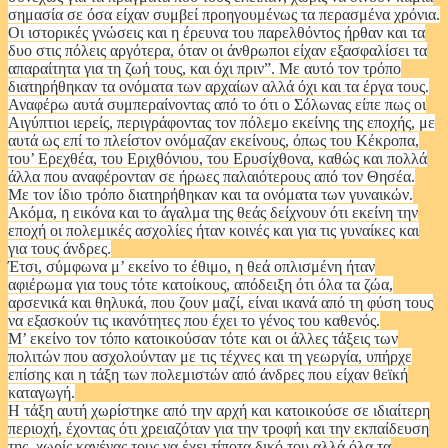
σημασία σε όσα είχαν συμβεί προηγουμένως τα περασμένα χρόνια.
Οι ιστορικές γνώσεις και η έρευνα του παρελθόντος ήρθαν και τα
δυο στις πόλεις αργότερα, όταν οι άνθρωποι είχαν εξασφαλίσει τα
απαραίτητα για τη ζωή τους, και όχι πριν”. Με αυτό τον τρόπο
διατηρήθηκαν τα ονόματα των αρχαίων αλλά όχι και τα έργα τους.
Αναφέρω αυτά συμπεραίνοντας από το ότι ο Σόλωνας είπε πως οι
Αιγύπτιοι ιερείς, περιγράφοντας τον πόλεμο εκείνης της εποχής, με
αυτά ως επί το πλείστον ονόμαζαν εκείνους, όπως του Κέκροπα,
του’ Ερεχθέα, του Εριχθόνιου, του Ερυσίχθονα, καθώς και πολλά
άλλα που αναφέρονταν σε ήρωες παλαιότερους από τον Θησέα.
Με τον ίδιο τρόπο διατηρήθηκαν και τα ονόματα των γυναικών.
Ακόμα, η εικόνα και το άγαλμα της θεάς δείχνουν ότι εκείνη την
εποχή οι πολεμικές ασχολίες ήταν κοινές και για τις γυναίκες και
για τους άνδρες.
Έτσι, σύμφωνα μ’ εκείνο το έθιμο, η θεά οπλισμένη ήταν
αφιέρωμα για τους τότε κατοίκους, απόδειξη ότι όλα τα ζώα,
αρσενικά και θηλυκά, που ζουν μαζί, είναι ικανά από τη φύση τους
να εξασκούν τις ικανότητες που έχει το γένος του καθενός.
Μ’ εκείνο τον τόπο κατοικούσαν τότε και οι άλλες τάξεις των
πολιτών που ασχολούνταν με τις τέχνες και τη γεωργία, υπήρχε
επίσης και η τάξη των πολεμιστών από άνδρες που είχαν θεϊκή
καταγωγή.
Η τάξη αυτή χωρίστηκε από την αρχή και κατοικούσε σε ιδιαίτερη
περιοχή, έχοντας ότι χρειαζόταν για την τροφή και την εκπαίδευση
της, χωρίς κανένας τους να έχει τίποτα δικό του αλλά όλα τα