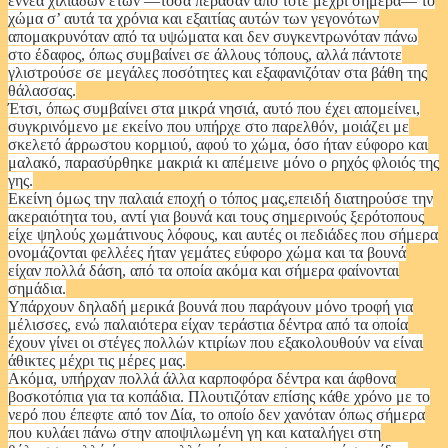
εννέα χιλιάδων ετών —τόσα πέρασαν από τότε μέχρι σήμερα— το
χώμα σ’ αυτά τα χρόνια και εξαιτίας αυτών των γεγονότων
απομακρυνόταν από τα υψώματα και δεν συγκεντρωνόταν πάνω
στο έδαφος, όπως συμβαίνει σε άλλους τόπους, αλλά πάντοτε
γλιστρούσε σε μεγάλες ποσότητες και εξαφανιζόταν στα βάθη της
θάλασσας.
Έτσι, όπως συμβαίνει στα μικρά νησιά, αυτό που έχει απομείνει,
συγκρινόμενο με εκείνο που υπήρχε στο παρελθόν, μοιάζει με
σκελετό άρρωστου κορμιού, αφού το χώμα, όσο ήταν εύφορο και
μαλακό, παρασύρθηκε μακριά κι απέμεινε μόνο ο ρηχός φλοιός της
γης.
Εκείνη όμως την παλαιά εποχή ο τόπος μας,επειδή διατηρούσε την
ακεραιότητα του, αντί για βουνά και τους σημερινούς ξερότοπους
είχε ψηλούς χωμάτινους λόφους, και αυτές οι πεδιάδες που σήμερα
ονομάζονται φελλέες ήταν γεμάτες εύφορο χώμα και τα βουνά
είχαν πολλά δάση, από τα οποία ακόμα και σήμερα φαίνονται
σημάδια.
Υπάρχουν δηλαδή μερικά βουνά που παράγουν μόνο τροφή για
μέλισσες, ενώ παλαιότερα είχαν τεράστια δέντρα από τα οποία
έχουν γίνει οι στέγες πολλών κτιρίων που εξακολουθούν να είναι
άθικτες μέχρι τις μέρες μας.
Ακόμα, υπήρχαν πολλά άλλα καρποφόρα δέντρα και άφθονα
βοσκοτόπια για τα κοπάδια. Πλουτιζόταν επίσης κάθε χρόνο με το
νερό που έπεφτε από τον Δία, το οποίο δεν χανόταν όπως σήμερα
που κυλάει πάνω στην αποψιλωμένη γη και καταλήγει στη