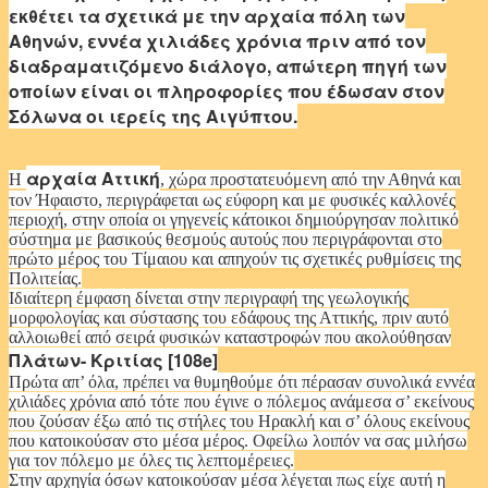
εκθέτει τα σχετικά με την αρχαία πόλη των
Αθηνών, εννέα χιλιάδες χρόνια πριν από τον
διαδραματιζόμενο διάλογο, απώτερη πηγή των
οποίων είναι οι πληροφορίες που έδωσαν στον
Σόλωνα οι ιερείς της Αιγύπτου.
αρχαία Αττική
Η
, χώρα προστατευόμενη από την Αθηνά και
τον Ήφαιστο, περιγράφεται ως εύφορη και με φυσικές καλλονές
περιοχή, στην οποία οι γηγενείς κάτοικοι δημιούργησαν πολιτικό
σύστημα με βασικούς θεσμούς αυτούς που περιγράφονται στο
πρώτο μέρος του Τίμαιου και απηχούν τις σχετικές ρυθμίσεις της
Πολιτείας.
Ιδιαίτερη έμφαση δίνεται στην περιγραφή της γεωλογικής
μορφολογίας και σύστασης του εδάφους της Αττικής, πριν αυτό
αλλοιωθεί από σειρά φυσικών καταστροφών που ακολούθησαν
Πλάτων- Κριτίας [108e]
Πρώτα απ’ όλα, πρέπει να θυμηθούμε ότι πέρασαν συνολικά εννέα
χιλιάδες χρόνια από τότε που έγινε ο πόλεμος ανάμεσα σ’ εκείνους
που ζούσαν έξω από τις στήλες του Ηρακλή και σ’ όλους εκείνους
που κατοικούσαν στο μέσα μέρος. Οφείλω λοιπόν να σας μιλήσω
για τον πόλεμο με όλες τις λεπτομέρειες.
Στην αρχηγία όσων κατοικούσαν μέσα λέγεται πως είχε αυτή η