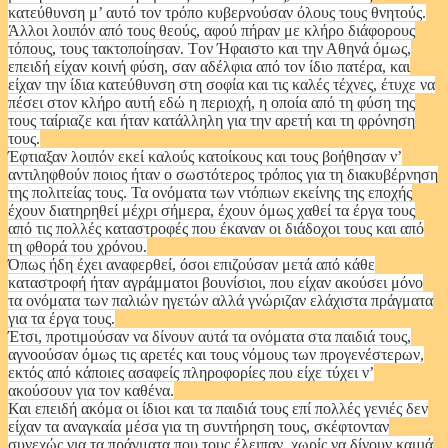
κατεύθυνση μ’ αυτό τον τρόπο κυβερνούσαν όλους τους θνητούς.
Άλλοι λοιπόν από τους θεούς, αφού πήραν με κλήρο διάφορους
τόπους, τους τακτοποίησαν. Tον Ήφαιστο και την Αθηνά όμως,
επειδή είχαν κοινή φύση, σαν αδέλφια από τον ίδιο πατέρα, και
είχαν την ίδια κατεύθυνση στη σοφία και τις καλές τέχνες, έτυχε να
πέσει στον κλήρο αυτή εδώ η περιοχή, η οποία από τη φύση της
τους ταίριαζε και ήταν κατάλληλη για την αρετή και τη φρόνηση
τους.
Έφτιαξαν λοιπόν εκεί καλούς κατοίκους και τους βοήθησαν ν’
αντιληφθούν ποιος ήταν ο σωστότερος τρόπος για τη διακυβέρνηση
της πολιτείας τους. Τα ονόματα των ντόπιων εκείνης της εποχής
έχουν διατηρηθεί μέχρι σήμερα, έχουν όμως χαθεί τα έργα τους
από τις πολλές καταστροφές που έκαναν οι διάδοχοι τους και από
τη φθορά του χρόνου.
Όπως ήδη έχει αναφερθεί, όσοι επιζούσαν μετά από κάθε
καταστροφή ήταν αγράμματοι βουνίσιοι, που είχαν ακούσει μόνο
τα ονόματα των παλιών ηγετών αλλά γνώριζαν ελάχιστα πράγματα
για τα έργα τους.
Έτσι, προτιμούσαν να δίνουν αυτά τα ονόματα στα παιδιά τους,
αγνοούσαν όμως τις αρετές και τους νόμους των προγενέστερων,
εκτός από κάποιες ασαφείς πληροφορίες που είχε τύχει ν’
ακούσουν για τον καθένα.
Και επειδή ακόμα οι ίδιοι και τα παιδιά τους επί πολλές γενιές δεν
είχαν τα αναγκαία μέσα για τη συντήρηση τους, σκέφτονταν
συνεχώς για τα πράγματα που τους έλειπαν, χωρίς να δίνουν καμιά