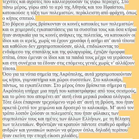
τεχνίτες και αγρότες που καλλιεργούσαν τις γύρω περιοχές. Στο
πάνω μέρος, γύρω από το ιερό της Αθηνάς και του Ηφαίστου,
κατοικούσε η τάξη των πολεμιστών, περίκλειστη από φράχτη, όπως
ο κήπος σπιτιού.
Στο βόρειο μέρος βρίσκονταν οι κοινές κατοικίες των πολεμιστών
και οι χειμερινές εγκαταστάσεις για τα συσσίτια τους και όσα κτίρια
ήταν αναγκαία για τις κοινές ανάγκες της πολιτείας, να κατοικούν οι
ίδιοι και οι ιερείς, χωρίς να έχουν χρυσάφι ή ασήμι απ’ αυτά τίποτα
και καθόλου δεν χρησιμοποιούσαν, αλλά, επιδιώκοντας το
ενδιάμεσο της σπατάλης και της φιλαργυρίας, έχτιζαν όμορφα
σπίτια, όπου έμεναν οι ίδιοι και τα παιδιά τους μέχρι να γεράσουν
και στη συνέχεια τα έδιναν στις επόμενες γενιές χωρίς ν’ αλλάζουν
τίποτα.
Όσο για τα νότια σημεία της Ακρόπολης, αυτά χρησιμοποιούνταν
ως κήποι, γυμναστήρια και χώροι συσσιτίων. Στο καλοκαίρι,
πάντως, τα εγκατέλειπαν. Στο μέρος όπου βρίσκεται σήμερα η
Ακρόπολη υπήρχε μια πηγή που καταστράφηκε από τους σεισμούς,
και το μόνο που απομένει απ’ αυτή είναι μερικά ρυάκια ολόγυρα.
Τότε όλοι έπαιρναν τρεχούμενο νερό απ’ αυτή τη βρύση, που ήταν
αρκετά ζεστό τον χειμώνα και δροσερό το καλοκαίρι. Μ’ αυτό τον
τρόπο λοιπόν ζούσαν οι πολεμιστές που ήταν φύλακες των
συμπολιτών τους και ηγέτες των άλλων Ελλήνων, με τη θέληση
των τελευταίων. Φρόντιζαν να κρατούν πάντοτε σταθερό αριθμό
ανδρών και γυναικών ικανών να φέρουν όπλα, δηλαδή περίπου
ήταν εκείνη την εποχή είκοσι χιλιάδες.