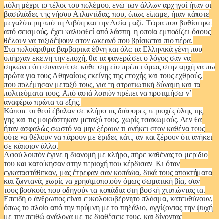
πόλη μέχρι το τέλος του πολέμου, ενώ των άλλων αρχηγοί ήταν οι
βασιλιάδες της νήσου Ατλαντίδας, που, όπως είπαμε, ήταν κάποτε
μεγαλύτερη από τη Λιβύη και την Ασία μαζί. Τώρα που βυθίστηκε
από σεισμούς, έχει καλυφθεί από λάσπη, η οποία εμποδίζει όσους
θέλουν να ταξιδέψουν στον ωκεανό που βρίσκεται πιο πέρα.
Στα πολυάριθμα βαρβαρικά έθνη και όλα τα Ελληνικά γένη που
υπήρχαν εκείνη την εποχή, θα τα φανερώσει ο λόγος σαν να
σηκώνει ότι συναντά σε κάθε σημείο πρέπει όμως στην αρχή να πω
πρώτα για τους Αθηναίους εκείνης της εποχής και τους εχθρούς,
που πολέμησαν μεταξύ τους, για τη στρατιωτική δύναμη και τα
πολιτεύματα τους. Από αυτά λοιπόν πρέπει να προτιμήσω ν’
αναφέρω πρώτα τα εξής.
Κάποτε οι θεοί έβαλαν σε κλήρο τις διάφορες περιοχές όλης της
γης και τις μοιράστηκαν μεταξύ τους, χωρίς τσακωμούς. Δεν θα
ήταν ασφαλώς σωστό να μην ξέρουν τι ανήκει στον καθένα τους
ούτε να θέλουν να πάρουν με έριδες κάτι, αν και ξέρουν ότι ανήκει
σε κάποιον άλλο.
Αφού λοιπόν έγινε η διανομή με κλήρο, πήρε καθένας το μερίδιο
του και κατοίκησαν στην περιοχή που κέρδισαν. Κι όταν
εγκαταστάθηκαν, μας έτρεφαν σαν κοπάδια, δικά τους αποκτήματα
και ζωντανά, χωρίς να χρησιμοποιούν όμως σωματική βία, σαν
τους βοσκούς που οδηγούν τα κοπάδια στη βοσκή χτυπώντας τα.
Επειδή ο άνθρωπος είναι ευκολοκυβέρνητο πλάσμα, κατευθύνουν,
όπως το πλοίο από την πρύμνη με το πηδάλιο, αγγίζοντας την ψυχή
με την πειθώ ανάλογα με τις διαθέσεις τους, και δίνοντας