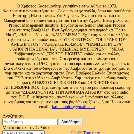
Ο Χρήστος Κασταμονίτης γεννήθηκε στην Αθήνα το 1973.
Φοίτησε στο πανεπιστήμιο του Coventry στην Αγγλία, όπου και σπούδασε
Επιστήμη Ηλεκτρονικών Υπολογιστών. Έχει μεταπτυχιακό στο
Management από το πανεπιστήμιο του Υork στην Αγγλία. Είναι μέλος του
Project Management Institute. Εργάζεται ως Senior Business Process
Analyst στις Βρυξελλες. Εχει Αρθρογραφησει στα περιοδικά “Τρίτο
Μάτι”, «Hellenic Nexus» ,”ΦΑΙΝΟΜΕΝΑ”. Έχει εμφανιστεί σε πλήθος
τηλεοπτικών εκπομπών όπως “ΦΥΓΟΚΕΝΤΡΟΣ” , “ΟΙ ΠΥΛΕΣ ΤΟΥ
ΑΝΕΞΗΓΗΤΟΥ” ,”ΑΘΕΑΤΟΣ ΚΟΣΜΟΣ”, “ΠΑΝΩ ΣΤΗΝ ΩΡΑ”
,”ΑΠΟΡΡΗΤΑ ΣΕΝΑΡΙΑ”, “ΚΩΔΙΚΑΣ ΜΥΣΤΗΡΙΩΝ” , “MEGA
Σαββατοκύριακο” ,”ΣΚ ΣΤΟ HIGHTV” καθώς και σε πολλές
ραδιοφωνικές εκπομπές .Στα ερευνητικά του ενδιαφέροντα
συγκαταλέγονται τα UFO, η ιστορία του ευρύτερου ελληνικού χώρου κ.ά.
Στα συλλεκτικά του ενδιαφέροντα περιλαμβάνονται τα γραμματόσημα, τα
νομίσματα και τα χαρτονομίσματα.Είναι Έφεδρος Ειδικός Επιστήμονας
του Γ.Ε.Σ στο κλάδο των Διαβιβάσεων.Συμμετείχε στις ραδιοφωνικές
εκπομπές ΑΓΝΩΣΤΟΙ ΕΠΙΣΚΕΠΤΕΣ και ΟΙ ΧΡΗΣΤΕΣ στο
ATHENSJUKEBOX .Ειχε επισης και την δική του ραδιοφωνική εκπομπή
με τίτλο “ΔΙΑΒΑΙΝΟΝΤΑΣ ΤΗΝ ΑΝΟΠΑΙΑ ΑΤΡΑΠΟ” στο web radio
του Ε.Ο.Ε με θέματα που σκοπό έχουν να ξυπνήσουν και άλλους
συντρόφους για να περιμένουμε τους βαρβάρους ξένους ή μη.Προσωπικό
email :
kastamonitis@gmail.com
Αναζήτηση
Αναζήτηση
για:
Μετάφραστε την Σελίδα
Powered by
Translate